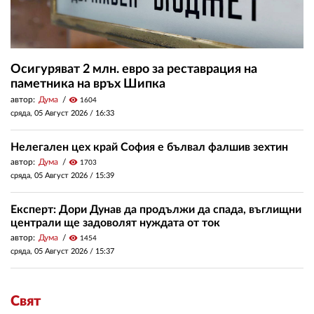
Осигуряват 2 млн. евро за реставрация на
паметника на връх Шипка
автор:
Дума
visibility
1604
сряда, 05 Август 2026 /
16:33
Нелегален цех край София е бълвал фалшив зехтин
автор:
Дума
visibility
1703
сряда, 05 Август 2026 /
15:39
Експерт: Дори Дунав да продължи да спада, въглищни
централи ще задоволят нуждата от ток
автор:
Дума
visibility
1454
сряда, 05 Август 2026 /
15:37
Свят