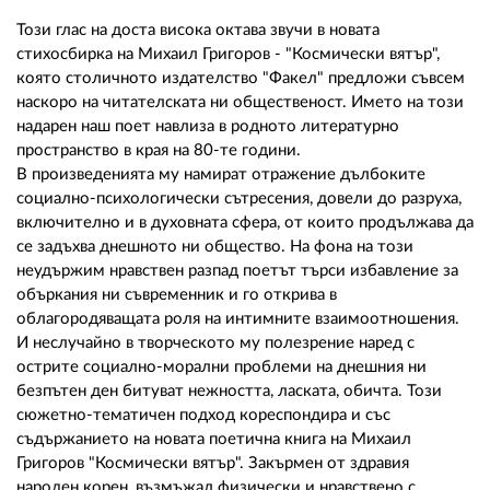
02 975 20 35
Този глас на доста висока октава звучи в новата
стихосбирка на Михаил Григоров - "Космически вятър",
която столичното издателство "Факел" предложи съвсем
наскоро на читателската ни общественост. Името на този
надарен наш поет навлиза в родното литературно
пространство в края на 80-те години.
В произведенията му намират отражение дълбоките
социално-психологически сътресения, довели до разруха,
включително и в духовната сфера, от които продължава да
се задъхва днешното ни общество. На фона на този
неудържим нравствен разпад поетът търси избавление за
объркания ни съвременник и го открива в
облагородяващата роля на интимните взаимоотношения.
И неслучайно в творческото му полезрение наред с
острите социално-морални проблеми на днешния ни
безпътен ден битуват нежността, ласката, обичта. Този
сюжетно-тематичен подход кореспондира и със
съдържанието на новата поетична книга на Михаил
Григоров "Космически вятър". Закърмен от здравия
народен корен, възмъжал физически и нравствено с