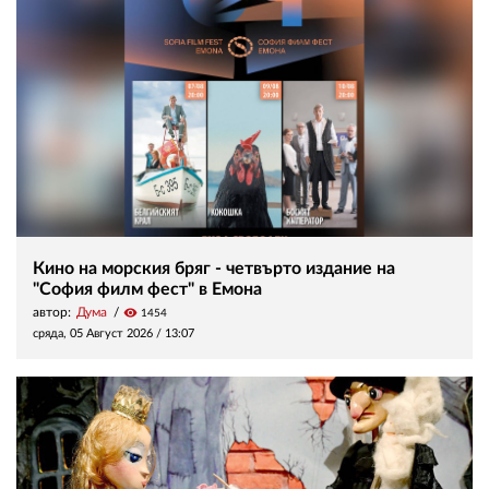
Кино на морския бряг - четвърто издание на
"София филм фест" в Емона
автор:
Дума
visibility
1454
сряда, 05 Август 2026 /
13:07