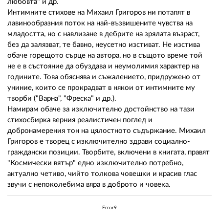
любовта" и др.
Интимните стихове на Михаил Григоров ни потапят в
лавинообразния поток на най-възвишените чувства на
младостта, но с навлизане в дебрите на зрялата възраст,
без да залязват, те бавно, неусетно изстиват. Не изстива
обаче горещото сърце на автора, но в същото време той
не е в състояние да обуздава и неумолимия характер на
годините. Това обяснява и съжалението, придружено от
униние, които се прокрадват в някои от интимните му
творби ("Варна", "Фреска" и др.).
Намирам обаче за изключително достойнство на тази
стихосбирка верния реалистичен поглед и
добронамерения тон на цялостното съдържание. Михаил
Григоров е творец с изключително здрави социално-
граждански позиции. Творбите, включени в книгата, правят
"Космически вятър" едно изключително потребно,
актуално четиво, чийто толкова човешки и красив глас
звучи с непоколебима вяра в доброто и човека.
Error9