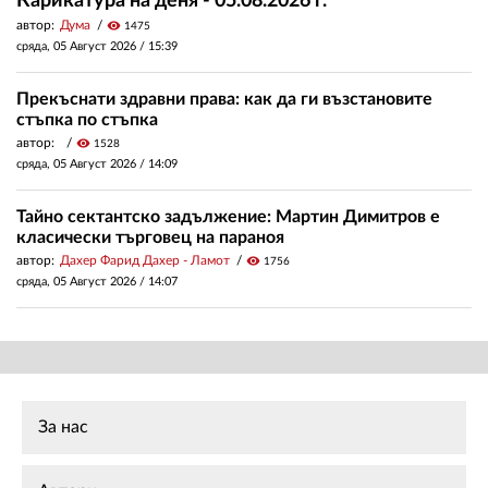
Карикатура на деня - 05.08.2026 г.
автор:
Дума
visibility
1475
сряда, 05 Август 2026 /
15:39
Прекъснати здравни права: как да ги възстановите
стъпка по стъпка
автор:
visibility
1528
сряда, 05 Август 2026 /
14:09
Тайно сектантско задължение: Мартин Димитров е
класически търговец на параноя
автор:
Дахер Фарид Дахер - Ламот
visibility
1756
сряда, 05 Август 2026 /
14:07
За нас