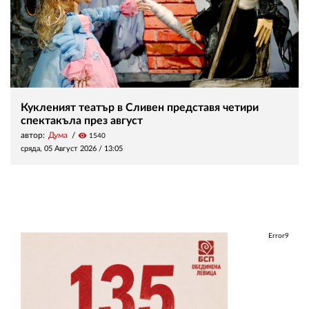
Кукленият театър в Сливен представя четири
спектакъла през август
автор:
Дума
visibility
1540
сряда, 05 Август 2026 /
13:05
Error9