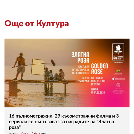
Още от Култура
16 пълнометражни, 29 късометражни филма и 3
сериала се състезават за наградите на "Златна
роза"
автор:
Дума
visibility