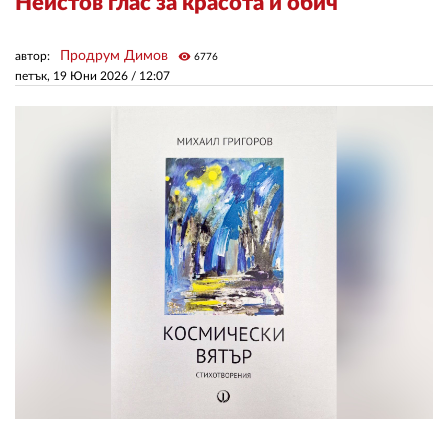
Неистов глас за красота и обич
ЗА НАС
Продрум Димов
автор:
visibility
6776
петък, 19 Юни 2026 /
12:07
АВТОРИ
РЕДАКЦИЯ
КОНТАКТИ
РЕКЛАМА
АБОНАМЕНТ
УСЛОВИЯ ЗА ПОЛЗВАНЕ
ПОЛИТИКА ЗА БИСКВИТКИТЕ
ПОЛИТИКАТА ЗА
ПОВЕРИТЕЛНОСТ