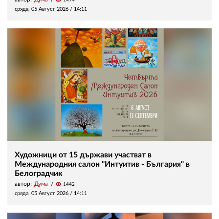
1494
сряда, 05 Август 2026 /
14:11
Художници от 15 държави участват в
Международния салон "Интуитив - България" в
Белоградчик
автор:
Дума
visibility
1442
сряда, 05 Август 2026 /
14:11