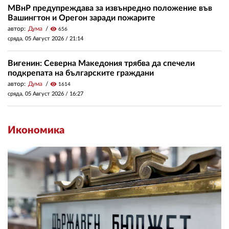
МВнР предупреждава за извънредно положение във
Вашингтон и Орегон заради пожарите
автор:
Дума
visibility
656
сряда, 05 Август 2026 /
21:14
Вигенин: Северна Македония трябва да спечели
подкрепата на българските граждани
автор:
Дума
visibility
1614
сряда, 05 Август 2026 /
16:27
Икономика