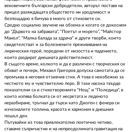
вековечните български добродетели, авторът поставя на
прицел разяждащата обществото ни уродливост и
безпощадно я бичува в много от стиховете си.
Сродно социално звучене ни обзема и когато се докоснем
до "Дървото на забравата", "Поетът и морето", "Майстор
Манол", "Малка балада за здрача" и други творби, които
свидетелстват и за болезнените преживявания на
лирическия герой, породени от низостта и падението,
които раздират днешната действителност.
В същото време, колкото и да е различен с творческия си
обхват и почерк, Михаил Григоров допуска самотата да се
промъква в неговия отзивчив стих. А това е неизбежно за
честното му и чувствително перо. В тази насока твърде
показателни са и стихотворенията "Нощ" и "Поледица", в
които изпява болката си от несретата и леденото
неразбиране, тръгнал да търси като Диоген с фенера си
изчезналите топлина, красота и хармония в днешния
пошъл ден.
Пътувайки из това привлекателно поетично четиво,
ставаме съпричастни и на непреодолимата гравитация на