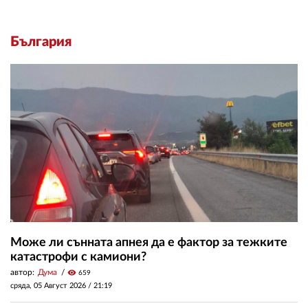
България
Може ли сънната апнея да е фактор за тежките
катастрофи с камиони?
автор:
Дума
visibility
659
сряда, 05 Август 2026 /
21:19