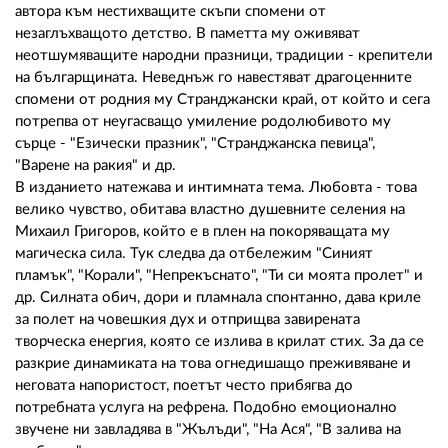
автора към нестихващите скъпи спомени от
незаглъхващото детство. В паметта му оживяват
неотшумяващите народни празници, традиции - крепители
на българщината. Неведнъж го навестяват драгоценните
спомени от родния му Странджански край, от който и сега
потрепва от неугасващо умиление родолюбивото му
сърце - "Езически празник", "Странджанска певица",
"Варене на ракия" и др.
В изданието натежава и интимната тема. Любовта - това
велико чувство, обитава властно душевните селения на
Михаил Григоров, който е в плен на покоряващата му
магическа сила. Тук следва да отбележим "Синият
пламък", "Корали", "Непрекъснато", "Ти си моята пролет" и
др. Силната обич, дори и пламнала спонтанно, дава криле
за полет на човешкия дух и отприщва завирената
творческа енергия, която се излива в крилат стих. За да се
разкрие динамиката на това огнедишащо преживяване и
неговата напористост, поетът често прибягва до
потребната услуга на рефрена. Подобно емоционално
звучене ни завладява в "Жълъди", "На Ася", "В залива на