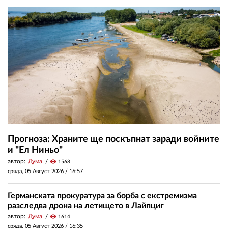
Прогноза: Храните ще поскъпнат заради войните
и "Ел Ниньо"
автор:
Дума
visibility
1568
сряда, 05 Август 2026 /
16:57
Германската прокуратура за борба с екстремизма
разследва дрона на летището в Лайпциг
автор:
Дума
visibility
1614
сряда, 05 Август 2026 /
16:35