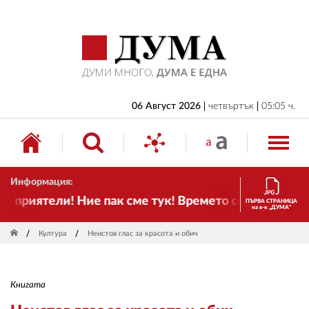
НАЧАЛО
БЪЛГАРИЯ
ИКОНОМИКА
ИЗБОРИ
06 Август 2026
четвъртък
05:05 ч.
СВЯТ
ОБЩЕСТВО
Информация:
КУЛТУРА
риятели! Ние пак сме тук! Времето се променя и на
ПЪРВА СТРАНИЦА
на в-к „ДУМА“
ЖИВОТ
Култура
Неистов глас за красота и обич
СПОРТ
ПРИЛОЖЕНИЯ
Книгата
ДРУГИ