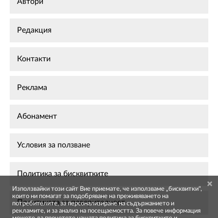
Автори
Редакция
Контакти
Реклама
Абонамент
Условия за ползване
Политика за бисквитките
Използвайки този сайт Вие приемате, че използваме „бисквитки",
които ни помагат за подобряване на преживяването на
Политиката за поверителност
потребителите, за персонализиране на съдържанието и
рекламите, и за анализ на посещаемостта. За повече информация