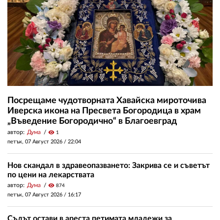
Посрещаме чудотворната Хавайска мироточива
Иверска икона на Пресвета Богородица в храм
„Въведение Богородично“ в Благоевград
автор:
Дума
visibility
1
петък, 07 Август 2026 /
22:04
Нов скандал в здравеопазването: Закрива се и съветът
по цени на лекарствата
автор:
Дума
visibility
874
петък, 07 Август 2026 /
16:17
Съдът остави в ареста петимата младежи за