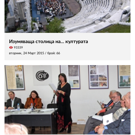
Изумяваща столица на... културата
visibility
93339
вторник, 24 Март 2015
/ брой: 66