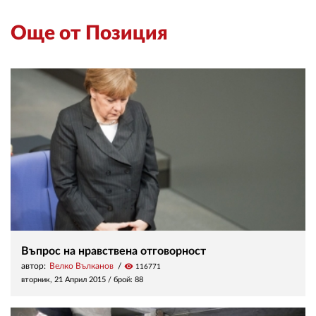
Още от Позиция
Въпрос на нравствена отговорност
автор:
Велко Вълканов
visibility
116771
вторник, 21 Април 2015
/ брой: 88