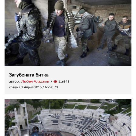
Загубената битка
автор:
Любен Аладжов
visibility
116943
сряда, 01 Април 2015
/ брой: 73