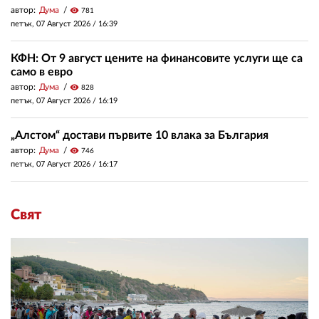
автор:
Дума
visibility
781
петък, 07 Август 2026 /
16:39
КФН: От 9 август цените на финансовите услуги ще са
само в евро
автор:
Дума
visibility
828
петък, 07 Август 2026 /
16:19
„Алстом“ достави първите 10 влака за България
автор:
Дума
visibility
746
петък, 07 Август 2026 /
16:17
Свят