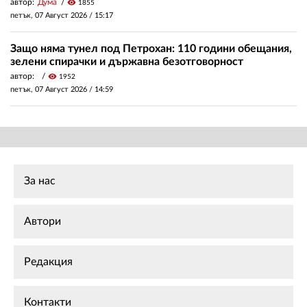
автор:
Дума
visibility
1855
петък, 07 Август 2026 /
15:17
Защо няма тунел под Петрохан: 110 години обещания,
зелени спирачки и държавна безотговорност
автор:
visibility
1952
петък, 07 Август 2026 /
14:59
За нас
Автори
Редакция
Контакти