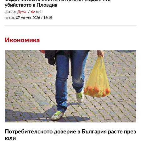
убийството в Пловдив
автор:
Дума
visibility
813
петък, 07 Август 2026 /
16:15
Икономика
Потребителското доверие в България расте през
юли