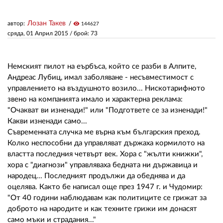
Лозан Такев
автор:
visibility
144627
ЗА НАС
сряда, 01 Април 2015
/ брой: 73
АВТОРИ
РЕДАКЦИЯ
Немският пилот на еърбъса, който се разби в Алпите,
Андреас Лубиц, имал заболяване - несъвместимост с
КОНТАКТИ
управлението на въздушното возило... Нискотарифното
звено на компанията имало и характерна реклама:
РЕКЛАМА
"Очакват ви изненади!" или "Подгответе се за изненади!"
Какви изненади само...
АБОНАМЕНТ
Съвременната случка ме върна към българския преход.
Колко неспособни да управляват държаха кормилото на
УСЛОВИЯ ЗА ПОЛЗВАНЕ
властта последния четвърт век. Хора с "жълти книжки",
хора с "диагнози" управляваха бедната ни държавица и
ПОЛИТИКА ЗА БИСКВИТКИТЕ
народец... Последният продължи да обеднява и да
ПОЛИТИКАТА ЗА
оцелява. Както бе написал още през 1947 г. и Чудомир:
ПОВЕРИТЕЛНОСТ
"От 40 години наблюдавам как политиците се грижат за
доброто на народите и как техните грижи им донасят
само мъки и страдания..."