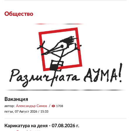
Общество
Ваканция
автор:
Александър Симов
visibility
1708
петък, 07 Август 2026 /
15:33
Карикатура на деня - 07.08.2026 г.