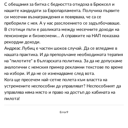
02 975 20 35
С обещания за битка с бедността отидоха в Брюксел и
нашите кандидати за Европарламента. Получиха първите
си месечни възнаграждения и повярваха, че са се
преборили с нея. А у нас разслоението се задълбочаваше.
В стотици пъти е разликата между месечните доходи на
пенсионери и бизнесмени... А справките на НАП показаха
рекордни доходи.
Андреас Лубиц е частен шоков случай. Да се вгледаме в
нашата практика. И да препоръчаме необходимата терапия
на "пилотите" в българската политика. За да не допускаме
аналогични с немския пример рекламни текстове по време
на избори. И да не се изненадваме след вота.
Кога ще пресечем най-сетне полета към властта на
устремените неспособни да управляват? Неспособният да
управлява няма място и право на достъп до кабината на
пилота!
Error9