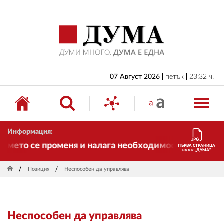
НАЧАЛО
БЪЛГАРИЯ
ИКОНОМИКА
ИЗБОРИ
07 Август 2026
петък
23:32 ч.
СВЯТ
ОБЩЕСТВО
Информация:
КУЛТУРА
мето се променя и налага необходимостта от трансф
ПЪРВА СТРАНИЦА
на в-к „ДУМА“
ЖИВОТ
Позиция
Неспособен да управлява
СПОРТ
ПРИЛОЖЕНИЯ
Неспособен да управлява
ДРУГИ