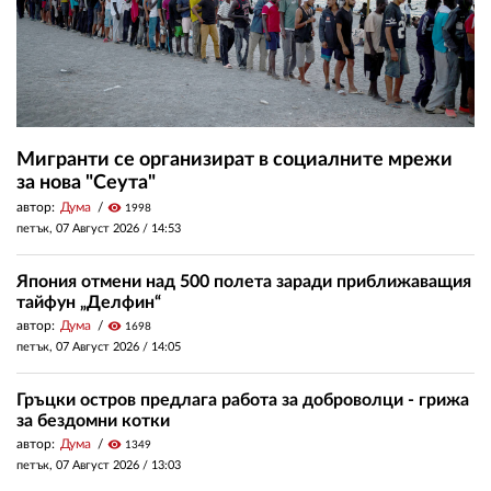
Мигранти се организират в социалните мрежи
за нова "Сеута"
автор:
Дума
visibility
1998
петък, 07 Август 2026 /
14:53
Япония отмени над 500 полета заради приближаващия
тайфун „Делфин“
автор:
Дума
visibility
1698
петък, 07 Август 2026 /
14:05
Гръцки остров предлага работа за доброволци - грижа
за бездомни котки
автор:
Дума
visibility
1349
петък, 07 Август 2026 /
13:03