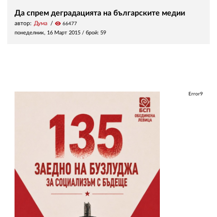
Да спрем деградацията на българските медии
автор:
Дума
visibility
66477
понеделник, 16 Март 2015
/ брой: 59
Error9