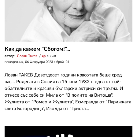
Как да кажем "Сбогом!"...
автор:
Лозан Такев
visibility
18860
понеделник, 06 Февруари 2023
/ брой: 24
Лозан ТАКЕВ Деветдесет години красотата беше сред
нас... Родената в София на 15 юни 1932 г. една от най-
обаятелните и красиви български актриси си тръгна. И
отнесе със себе си Мила от "В полите на Витоша",
Жулиета от "Ромео и Жулиета", Есмералда от "Парижката
света Богородица", Изолда от "Триста...