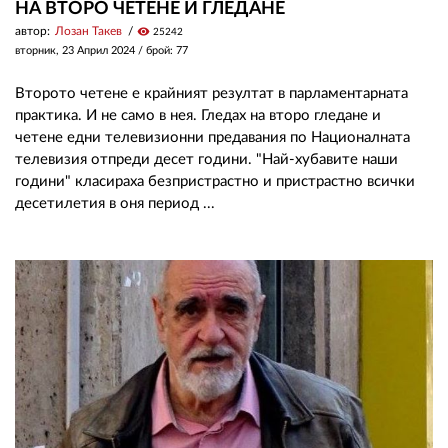
НА ВТОРО ЧЕТЕНЕ И ГЛЕДАНЕ
автор:
Лозан Такев
visibility
25242
вторник, 23 Април 2024
/ брой: 77
Второто четене е крайният резултат в парламентарната
практика. И не само в нея. Гледах на второ гледане и
четене едни телевизионни предавания по Националната
телевизия отпреди десет години. "Най-хубавите наши
години" класираха безпристрастно и пристрастно всички
десетилетия в оня период ...