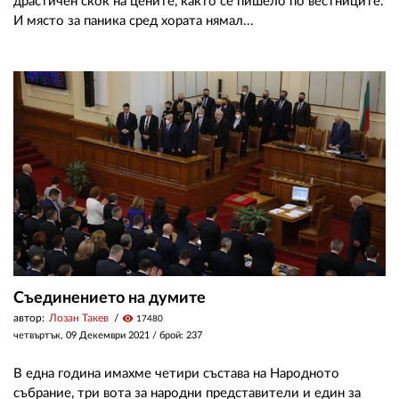
драстичен скок на цените, както се пишело по вестниците.
И място за паника сред хората нямал...
Съединението на думите
автор:
Лозан Такев
visibility
17480
четвъртък, 09 Декември 2021
/ брой: 237
В една година имахме четири състава на Народното
събрание, три вота за народни представители и един за