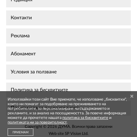
Контакти
Реклама
Абонамент
Условия за ползване
Политика за бисквитките
Използвайки този сайт Вие приемате, че използваме „бисквитки",
които ни помагат за подобряване на преживяването на
Политиката за поверителност
потребителите, за персонализиране на съдържанието и
рекламите, и за анализ на посещаемостта. За повече информация
можете да прочетете нашата
политика за бисквитките
и
политиката ни за поверителност
.
Copyright © 2026 ДУМА. Всички права запазени
ПРИЕМАМ
Web site
SP Vision Ltd
.