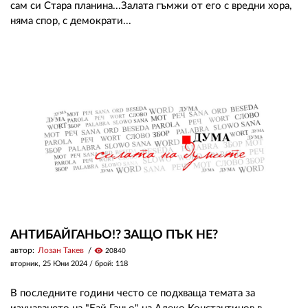
сам си Стара планина...Залата гъмжи от его с вредни хора,
няма спор, с демократи...
АНТИБАЙГАНЬО!? ЗАЩО ПЪК НЕ?
автор:
Лозан Такев
visibility
20840
вторник, 25 Юни 2024
/ брой: 118
В последните години често се подхваща темата за