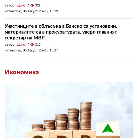
автор:
Дума
visibility
328
четвъртък, 06 Август 2026 /
15:29
Участниците в сблъсъка в Банско са установени,
материалите са в прокуратурата, увери главният
секретар на МВР
автор:
Дума
visibility
312
четвъртък, 06 Август 2026 /
15:27
Икономика