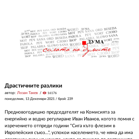
Драстичните разлики
автор:
Лозан Такев
visibility
16176
понеделник, 13 Декември 2021
/ брой: 239
Предновогодишно председателят на Комисията за
енергийно и водно регулиране Иван Иванов, когото помня с
изречението отпреди години "Сига къто флезим в
Ивропейския съюз...", успокои населението, че няма да има