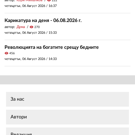
автор:
Юри Михалков
visibility
222
четвъртък, 06 Август 2026 /
16:37
Карикатура на деня - 06.08.2026 г.
автор:
Дума
visibility
270
четвъртък, 06 Август 2026 /
15:33
Революцията на богатите срещу бедните
visibility
456
четвъртък, 06 Август 2026 /
14:33
За нас
Автори
Редакция