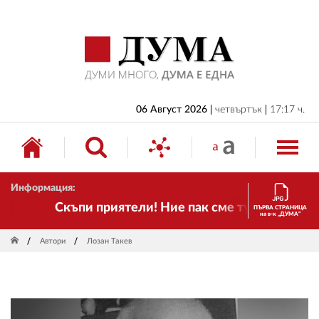
НАЧАЛО
БЪЛГАРИЯ
ИКОНОМИКА
ИЗБОРИ
06 Август 2026
четвъртък
17:17 ч.
СВЯТ
ОБЩЕСТВО
Информация:
КУЛТУРА
Скъпи приятели! Ние пак сме тук! Времето се 
ПЪРВА СТРАНИЦА
на в-к „ДУМА“
ЖИВОТ
Автори
Лозан Такев
СПОРТ
ПРИЛОЖЕНИЯ
ДРУГИ