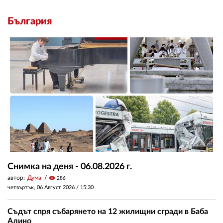
България
Снимка на деня - 06.08.2026 г.
автор:
Дума
visibility
286
четвъртък, 06 Август 2026 /
15:30
Съдът спря събарянето на 12 жилищни сгради в Баба
Алино