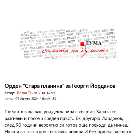
02 975 20 35
Орден "Стара планина" за Георги Йорданов
автор:
Лозан Такев
visibility
16721
петък, 09 Август 2024
/ брой: 151
Гномът в зала пак, уви,декларира своя ръст.Залата се
разгневи и посочи среден пръст...Ех, другарю Йорданов,
след 90 години вероятно си готов още преходи да минеш!
Нужни са такъв урок и такава новина.И без ордена висок,ти