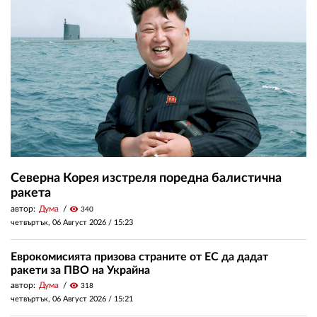
Северна Корея изстреля поредна балистична
ракета
автор:
Дума
visibility
340
четвъртък, 06 Август 2026 /
15:23
Еврокомисията призова страните от ЕС да дадат
ракети за ПВО на Украйна
автор:
Дума
visibility
318
четвъртък, 06 Август 2026 /
15:21