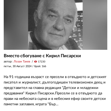
ЗА НАС
АВТОРИ
РЕДАКЦИЯ
КОНТАКТИ
РЕКЛАМА
Вместо сбогуване с Кирил Писарски
автор:
Лозан Такев
visibility
17230
АБОНАМЕНТ
петък, 30 Август 2024
/ брой: 166
УСЛОВИЯ ЗА ПОЛЗВАНЕ
На 91-годишна възраст се пресели в отвъдното и детският
ПОЛИТИКА ЗА БИСКВИТКИТЕ
писател и журналист, дългогодишен телевизионен деец и
представител на главна редакция "Детски и младежки
ПОЛИТИКАТА ЗА
предавания" Кирил Писарски.Пресели се в отвъдното да
ПОВЕРИТЕЛНОСТ
прави на небесната сцена и в небесния ефир своите детски
паметни заглавия, играта "Бър...