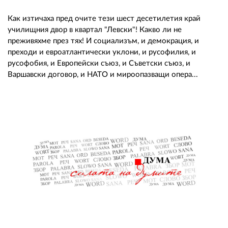
Как изтичаха пред очите тези шест десетилетия край
училищния двор в квартал "Левски"! Какво ли не
преживяхме през тях! И социализъм, и демокрация, и
преходи и евроатлантически уклони, и русофилия, и
русофобия, и Европейски съюз, и Съветски съюз, и
Варшавски договор, и НАТО и мироопазващи опера...