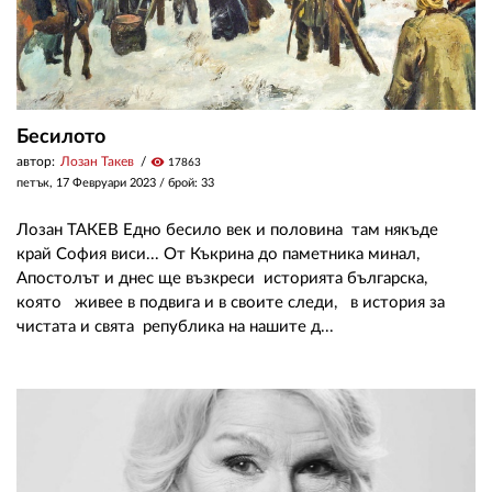
Бесилото
автор:
Лозан Такев
visibility
17863
петък, 17 Февруари 2023
/ брой: 33
Лозан ТАКЕВ Едно бесило век и половина там някъде
край София виси... От Къкрина до паметника минал,
Апостолът и днес ще възкреси историята българска,
която живее в подвига и в своите следи, в история за
чистата и свята република на нашите д...