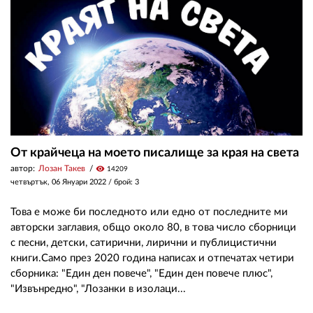
От крайчеца на моето писалище за края на света
автор:
Лозан Такев
visibility
14209
четвъртък, 06 Януари 2022
/ брой: 3
Това е може би последното или едно от последните ми
авторски заглавия, общо около 80, в това число сборници
с песни, детски, сатирични, лирични и публицистични
книги.Само през 2020 година написах и отпечатах четири
сборника: "Един ден повече", "Един ден повече плюс",
"Извънредно", "Лозанки в изолаци...