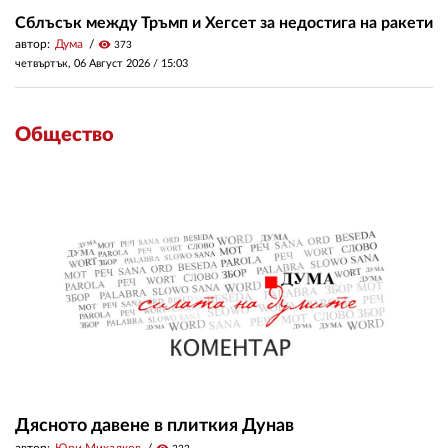
Сблъсък между Тръмп и Хегсет за недостига на ракети
автор:
Дума
visibility
373
четвъртък, 06 Август 2026 /
15:03
Общество
Дясното давене в плиткия Дунав