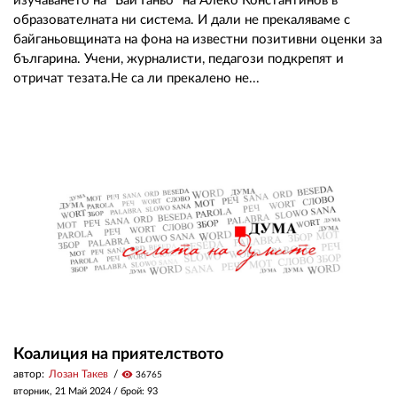
изучаването на "Бай Ганьо" на Алеко Константинов в
образователната ни система. И дали не прекаляваме с
байганьовщината на фона на известни позитивни оценки за
българина. Учени, журналисти, педагози подкрепят и
отричат тезата.Не са ли прекалено не...
Коалиция на приятелството
автор:
Лозан Такев
visibility
36765
вторник, 21 Май 2024
/ брой: 93