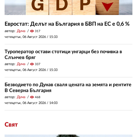
Евростат: Делът на България в БВП на ЕС е 0,6 %
автор:
Дума
visibility
317
четвъртък, 06 Август 2026 /
15:33
Туроператор остави стотици унгарци без почивка в
Слънчев бряг
автор:
Дума
visibility
337
четвъртък, 06 Август 2026 /
15:33
Безводието по Дунав сваля цената на земята и рентите
В Северна България
автор:
Дума
visibility
468
четвъртък, 06 Август 2026 /
14:03
Свят