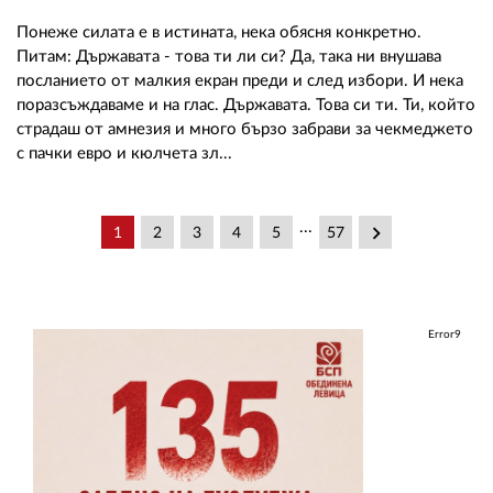
Понеже силата е в истината, нека обясня конкретно.
Питам: Държавата - това ти ли си? Да, така ни внушава
посланието от малкия екран преди и след избори. И нека
поразсъждаваме и на глас. Държавата. Това си ти. Ти, който
страдаш от амнезия и много бързо забрави за чекмеджето
с пачки евро и кюлчета зл...
...
keyboard_arrow_right
1
2
3
4
5
57
Error9