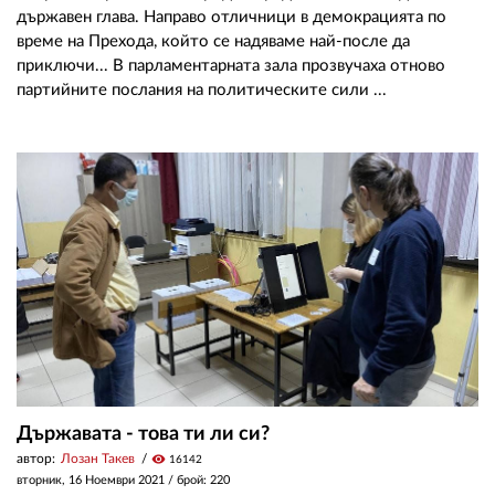
държавен глава. Направо отличници в демокрацията по
време на Прехода, който се надяваме най-после да
приключи... В парламентарната зала прозвучаха отново
партийните послания на политическите сили ...
Държавата - това ти ли си?
автор:
Лозан Такев
visibility
16142
вторник, 16 Ноември 2021
/ брой: 220