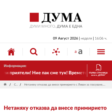
НАЧАЛО
БЪЛГАРИЯ
ИКОНОМИКА
ИЗБОРИ
09 Август 2026
неделя
16:06 ч.
СВЯТ
ОБЩЕСТВО
Информация:
КУЛТУРА
и приятели! Ние пак сме тук! Времето се променя и
ПЪРВА СТРАНИЦА
на в-к „ДУМА“
ЖИВОТ
Свят
Нетаняху отказва да внесе примирието с Ливан за гласуване, докато "Хизбула" не приеме условията
СПОРТ
ПРИЛОЖЕНИЯ
Нетаняху отказва да внесе примирието
ДРУГИ