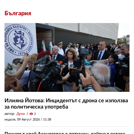
България
Илияна Йотова: Инцидентът с дрона се използва
за политическа употреба
автор:
Дума
visibility
2
неделя, 09 Август 2026 /
11:38