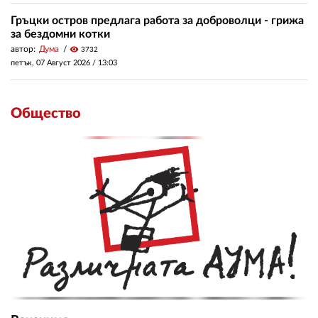
Гръцки остров предлага работа за доброволци - грижа
за бездомни котки
автор:
Дума
visibility
3732
петък, 07 Август 2026 /
13:03
Общество