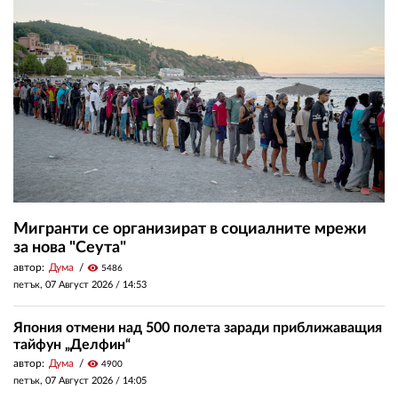
Мигранти се организират в социалните мрежи
за нова "Сеута"
автор:
Дума
visibility
5486
петък, 07 Август 2026 /
14:53
Япония отмени над 500 полета заради приближаващия
тайфун „Делфин“
автор:
Дума
visibility
4900
петък, 07 Август 2026 /
14:05