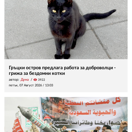
Гръцки остров предлага работа за доброволци -
грижа за бездомни котки
автор:
Дума
visibility
3922
петък, 07 Август 2026 /
13:03