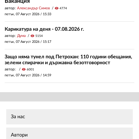
Ваканция
автор:
Александър Симов
visibility
4774
петък, 07 Август 2026 /
15:33
Карикатура на деня - 07.08.2026 г.
автор:
Дума
visibility
5154
петък, 07 Август 2026 /
15:17
Защо няма тунел под Петрохан: 110 години обещания,
зелени спирачки и държавна безотговорност
автор:
visibility
6001
петък, 07 Август 2026 /
14:59
За нас
Автори