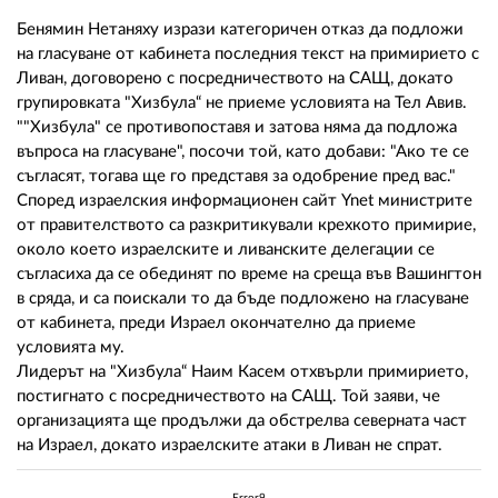
02 975 20 35
Бенямин Нетаняху изрази категоричен отказ да подложи
на гласуване от кабинета последния текст на примирието с
Ливан, договорено с посредничеството на САЩ, докато
групировката "Хизбула“ не приеме условията на Тел Авив.
""Хизбула" се противопоставя и затова няма да подложа
въпроса на гласуване", посочи той, като добави: "Ако те се
съгласят, тогава ще го представя за одобрение пред вас."
Според израелския информационен сайт Ynet министрите
от правителството са разкритикували крехкото примирие,
около което израелските и ливанските делегации се
съгласиха да се обединят по време на среща във Вашингтон
в сряда, и са поискали то да бъде подложено на гласуване
от кабинета, преди Израел окончателно да приеме
условията му.
Лидерът на "Хизбула“ Наим Касем отхвърли примирието,
постигнато с посредничеството на САЩ. Той заяви, че
организацията ще продължи да обстрелва северната част
на Израел, докато израелските атаки в Ливан не спрат.
Error9