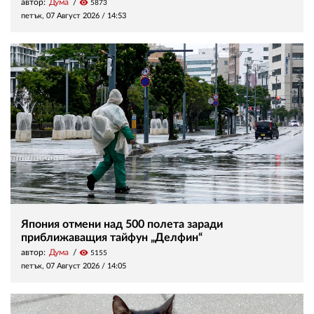
автор:
Дума
visibility
5873
петък, 07 Август 2026 /
14:53
Япония отмени над 500 полета заради
приближаващия тайфун „Делфин“
автор:
Дума
visibility
5155
петък, 07 Август 2026 /
14:05