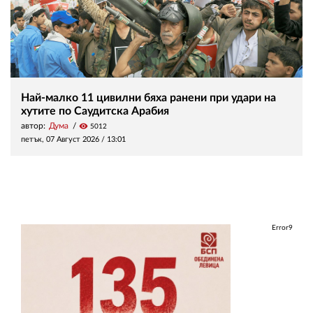
Най-малко 11 цивилни бяха ранени при удари на
хутите по Саудитска Арабия
автор:
Дума
visibility
5012
петък, 07 Август 2026 /
13:01
Error9