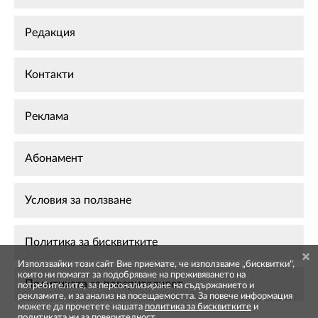
Редакция
Контакти
Реклама
Абонамент
Условия за ползване
Политика за бисквитките
Използвайки този сайт Вие приемате, че използваме „бисквитки",
които ни помагат за подобряване на преживяването на
Политиката за поверителност
потребителите, за персонализиране на съдържанието и
рекламите, и за анализ на посещаемостта. За повече информация
можете да прочетете нашата
политика за бисквитките
и
политиката ни за поверителност
.