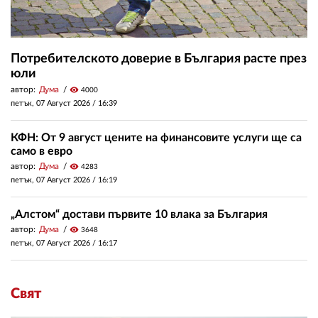
Потребителското доверие в България расте през
юли
автор:
Дума
visibility
4000
петък, 07 Август 2026 /
16:39
КФН: От 9 август цените на финансовите услуги ще са
само в евро
автор:
Дума
visibility
4283
петък, 07 Август 2026 /
16:19
„Алстом“ достави първите 10 влака за България
автор:
Дума
visibility
3648
петък, 07 Август 2026 /
16:17
Свят