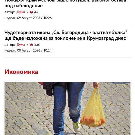
Пожарът край Асеновград е потушен, районът остава
под наблюдение
автор:
Дума
visibility
46
неделя, 09 Август 2026 /
10:26
Чудотворната икона „Св. Богородица - златна ябълка”
ще бъде изложена за поклонение в Крумовград днес
автор:
Дума
visibility
335
неделя, 09 Август 2026 /
10:14
Икономика