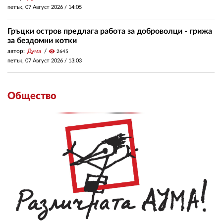
петък, 07 Август 2026 /
14:05
Гръцки остров предлага работа за доброволци - грижа
за бездомни котки
автор:
Дума
visibility
2645
петък, 07 Август 2026 /
13:03
Общество