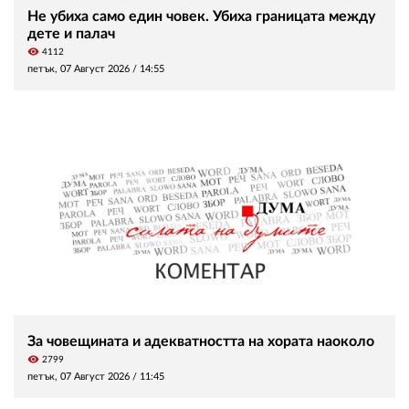
Не убиха само един човек. Убиха границата между
дете и палач
visibility
4112
петък, 07 Август 2026 /
14:55
За човещината и адекватността на хората наоколо
visibility
2799
петък, 07 Август 2026 /
11:45