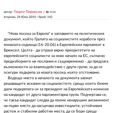
Георги Пирински
автор:
visibility
5135
ЗА НАС
вторник, 24 Юни 2014
/ брой: 142
АВТОРИ
РЕДАКЦИЯ
"Нова посока за Европа" е заглавието на политическия
документ, който Групата на социалистите изработи през
КОНТАКТИ
миналата седмица (16-20.06) в Европейския парламент в
Брюксел. Целта - да отрази вярно приоритетите на
РЕКЛАМА
европейските социалисти за ново начало на ЕС, съгласно
предизборните ни послания и същевременно - да предлага
АБОНАМЕНТ
възможности за взаимодействие с други групи, за да се
осигури подкрепа за новата посока, която отстояваме.
УСЛОВИЯ ЗА ПОЛЗВАНЕ
Водещо място в началото на документа заемат
решаващите искания на социалистите, срещу които бихме
ПОЛИТИКА ЗА БИСКВИТКИТЕ
дали подкрепата си за президент на Европейската комисия
ПОЛИТИКАТА ЗА
на кандидат от друга парламентарна група. Подчертава се,
ПОВЕРИТЕЛНОСТ
че такъв кандидат следва да поеме ненарушим ангажимент
на първо място да насърчава инвестициите, устойчивия
растеж и стабилни работни места, да се бори срещу