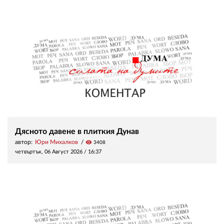
Дясното давене в плиткия Дунав
автор:
Юри Михалков
visibility
3408
четвъртък, 06 Август 2026 /
16:37