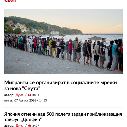
Свят
Мигранти се организират в социалните мрежи
за нова "Сеута"
автор:
Дума
visibility
3851
петък, 07 Август 2026 /
14:53
Япония отмени над 500 полета заради приближаващия
тайфун „Делфин“
автор:
Дума
visibility
3497