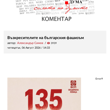
Възкресителите на българския фашизъм
автор:
Александър Симов
visibility
3939
четвъртък, 06 Август 2026 /
14:33
Error9