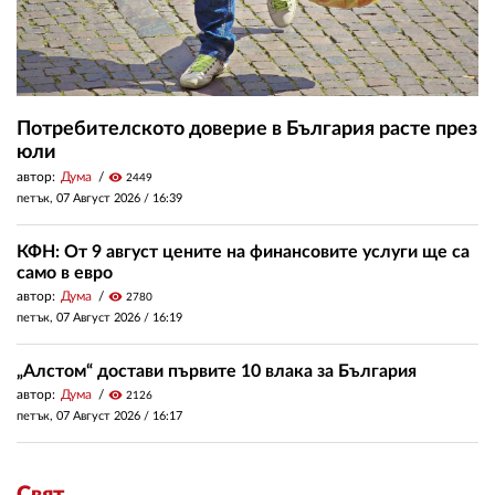
Потребителското доверие в България расте през
юли
автор:
Дума
visibility
2449
петък, 07 Август 2026 /
16:39
КФН: От 9 август цените на финансовите услуги ще са
само в евро
автор:
Дума
visibility
2780
петък, 07 Август 2026 /
16:19
„Алстом“ достави първите 10 влака за България
автор:
Дума
visibility
2126
петък, 07 Август 2026 /
16:17