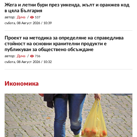
Жега и летни бури през уикенда, жълт и оранжев код
в цяла България
автор:
Дума
visibility
537
събота, 08 Август 2026 /
10:39
Проект на методика за определяне на справедлива
стойност на основни хранителни продукти е
публикуван за обществено обсъждане
автор:
Дума
visibility
736
събота, 08 Август 2026 /
10:32
Икономика