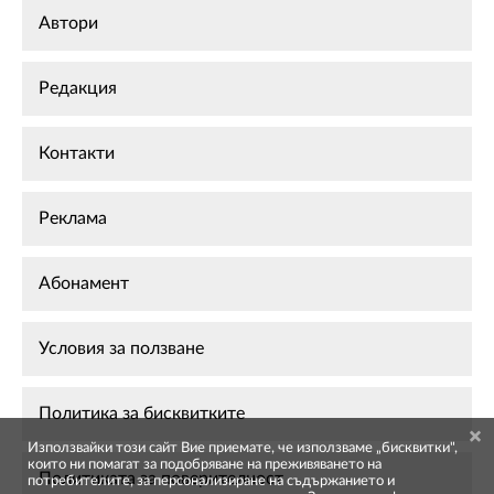
Автори
Редакция
Контакти
Реклама
Абонамент
Условия за ползване
Политика за бисквитките
Използвайки този сайт Вие приемате, че използваме „бисквитки",
които ни помагат за подобряване на преживяването на
Политиката за поверителност
потребителите, за персонализиране на съдържанието и