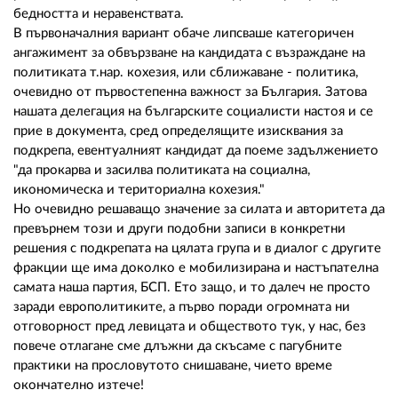
02 975 20 35
бедността и неравенствата.
В първоначалния вариант обаче липсваше категоричен
ангажимент за обвързване на кандидата с възраждане на
политиката т.нар. кохезия, или сближаване - политика,
очевидно от първостепенна важност за България. Затова
нашата делегация на българските социалисти настоя и се
прие в документа, сред определящите изисквания за
подкрепа, евентуалният кандидат да поеме задължението
"да прокарва и засилва политиката на социална,
икономическа и териториална кохезия."
Но очевидно решаващо значение за силата и авторитета да
превърнем този и други подобни записи в конкретни
решения с подкрепата на цялата група и в диалог с другите
фракции ще има доколко е мобилизирана и настъпателна
самата наша партия, БСП. Ето защо, и то далеч не просто
заради европолитиките, а първо поради огромната ни
отговорност пред левицата и обществото тук, у нас, без
повече отлагане сме длъжни да скъсаме с пагубните
практики на прословутото снишаване, чието време
окончателно изтече!