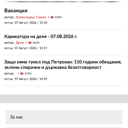
Ваканция
автор:
Александър Симов
visibility
3394
петък, 07 Август 2026 /
15:33
Карикатура на деня - 07.08.2026 г.
автор:
Дума
visibility
3635
петък, 07 Август 2026 /
15:17
Защо няма тунел под Петрохан: 110 години обещания,
зелени спирачки и държавна безотговорност
автор:
visibility
3745
петък, 07 Август 2026 /
14:59
За нас