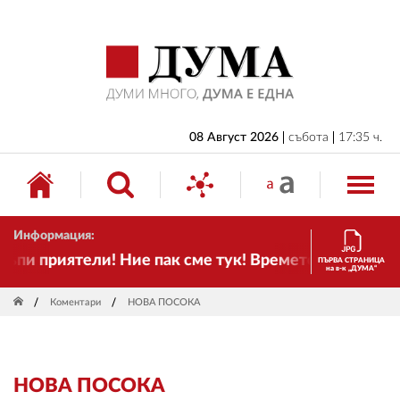
НАЧАЛО
БЪЛГАРИЯ
ИКОНОМИКА
ИЗБОРИ
08 Август 2026
събота
17:35 ч.
СВЯТ
ОБЩЕСТВО
Информация:
КУЛТУРА
пи приятели! Ние пак сме тук! Времето се променя 
ПЪРВА СТРАНИЦА
на в-к „ДУМА“
ЖИВОТ
Коментари
НОВА ПОСОКА
СПОРТ
ПРИЛОЖЕНИЯ
НОВА ПОСОКА
ДРУГИ