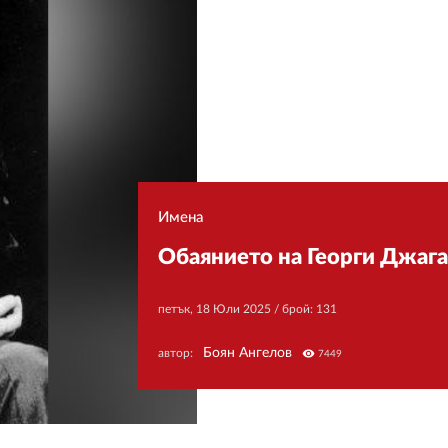
Имена
Обаянието на Георги Джаг
петък, 18 Юли 2025
/ брой: 131
Боян Ангелов
автор:
visibility
7449