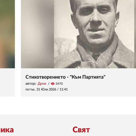
Стихотворението - "Към Партията"
автор:
Дума
visibility
3470
петък, 31 Юли 2026 /
11:41
ика
Свят