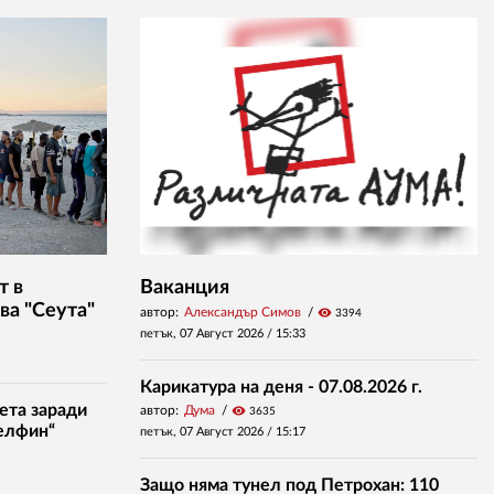
т в
Ваканция
ва "Сеута"
автор:
Александър Симов
visibility
3394
петък, 07 Август 2026 /
15:33
Карикатура на деня - 07.08.2026 г.
ета заради
автор:
Дума
visibility
3635
елфин“
петък, 07 Август 2026 /
15:17
Защо няма тунел под Петрохан: 110