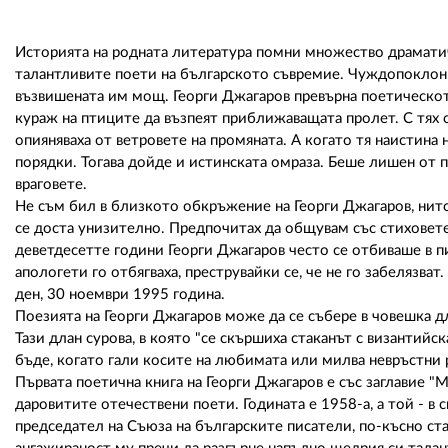
Историята на родната литература помни множество драматичн
талантливите поети на българското съвремие. Чуждопоклонн
възвишената им мощ. Георги Джагаров превърна поетическото
кураж на птиците да възпеят приближаващата пролет. С тях 
опияняваха от ветровете на промяната. А когато тя наистин
порядки. Тогава дойде и истинската омраза. Беше лишен от п
враговете.
Не съм бил в близкото обкръжение на Георги Джагаров, нит
се доста унизително. Предпочитах да общувам със стиховет
деветдесетте години Георги Джагаров често се отбиваше в 
апологети го отбягваха, преструвайки се, че не го забелязва
ден, 30 ноември 1995 година.
Поезията на Георги Джагаров може да се събере в човешка дл
Тази длан сурова, в която "се скършиха стаканът с византийск
бъде, когато гали косите на любимата или милва невръстни 
Първата поетична книга на Георги Джагаров е със заглавие "
даровитите отечествени поети. Годината е 1958-а, а той - в
председател на Съюза на българските писатели, по-късно ста