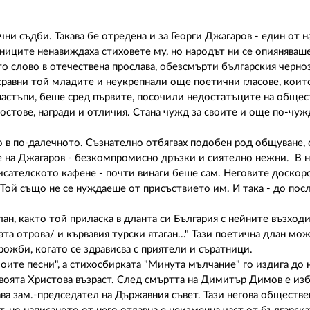
и съдби. Такава бе отредена и за Георги Джагаров - един от н
иците ненавиждаха стиховете му, но народът ни се опияняваш
 слово в отечествена прослава, обезсмърти българския черно
сравни той младите и неукрепнали още поетични гласове, коит
а настъпи, беше сред първите, посочили недостатъците на обще
остове, награди и отличия. Стана чужд за своите и още по-чуж
о в по-далечното. Съзнателно отбягвах подобен род общуване,
е на Джагаров - безкомпромисно дръзки и сиятелно нежни. В н
писателското кафене - почти винаги беше сам. Неговите доско
т. Той също не се нуждаеше от присъствието им. И така - до пос
ан, както той приласка в дланта си България с нейните възходи
ата отрова/ и кървавия турски ятаган..." Тази поетична длан мож
рожби, когато се здрависва с приятели и съратници.
Моите песни", а стихосбирката "Минута мълчание" го издига до 
 своята Христова възраст. След смъртта на Димитър Димов е изб
ва зам.-председател на Държавния съвет. Тази негова обществе