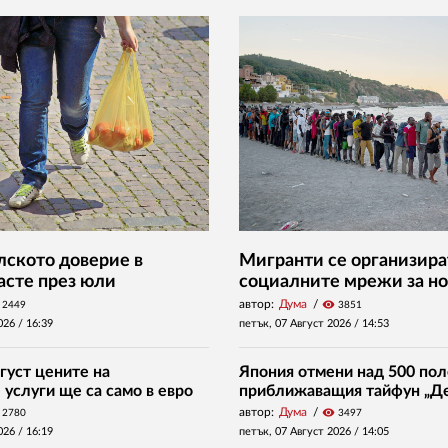
ското доверие в
Мигранти се организира
асте през юли
социалните мрежи за но
автор:
Дума
visibility
2449
3851
026 /
16:39
петък, 07 Август 2026 /
14:53
густ цените на
Япония отмени над 500 пол
услуги ще са само в евро
приближаващия тайфун „Д
автор:
Дума
visibility
2780
3497
026 /
16:19
петък, 07 Август 2026 /
14:05