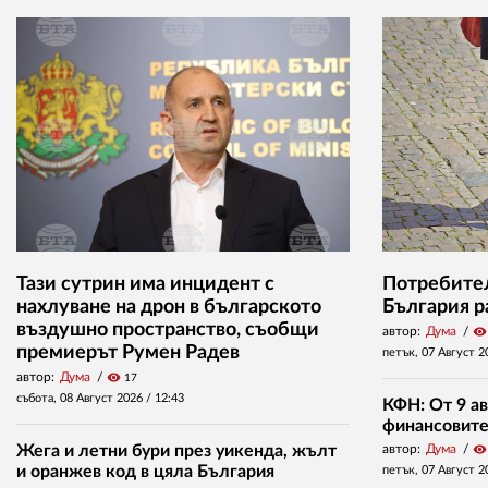
Тази сутрин има инцидент с
Потребител
нахлуване на дрон в българското
България р
въздушно пространство, съобщи
автор:
Дума
visibility
премиерът Румен Радев
петък, 07 Август 2
автор:
Дума
visibility
17
събота, 08 Август 2026 /
12:43
КФН: От 9 ав
финансовите 
Жега и летни бури през уикенда, жълт
автор:
Дума
visibility
и оранжев код в цяла България
петък, 07 Август 2