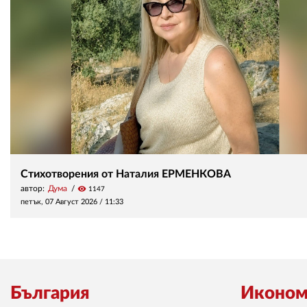
Стихотворения от Наталия ЕРМЕНКОВА
автор:
Дума
visibility
1147
петък, 07 Август 2026 /
11:33
България
Иконом