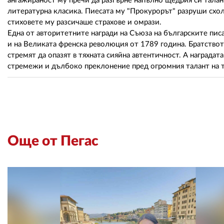
ангажираност му пречи да разгърне напълно щедрия си талант
литературна класика. Пиесата му "Прокурорът" разруши схол
стиховете му разсичаше страхове и омрази.
Една от авторитетните награди на Съюза на българските пис
и на Великата френска революция от 1789 година. Братството
стремят да опазят в тяхната сияйна автентичност. А наградат
стремежи и дълбоко преклонение пред огромния талант на т
Още от Пегас