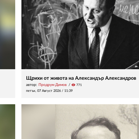
Щрихи от живота на Александър Александров
автор:
Продрум Димов
visibility
771
петък, 07 Август 2026 /
11:39