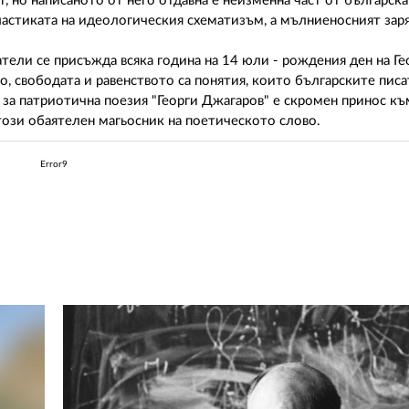
, но написаното от него отдавна е неизменна част от българска
астиката на идеологическия схематизъм, а мълниеносният заря
атели се присъжда всяка година на 14 юли - рождения ден на Г
, свободата и равенството са понятия, които българските писа
а за патриотична поезия "Георги Джагаров" е скромен принос къ
ози обаятелен магьосник на поетическото слово.
Error9