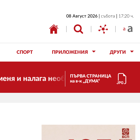
НАЧАЛО
08 Август 2026
събота
17:20 ч.
БЪЛГАРИЯ
ИКОНОМИКА
ИЗБОРИ
СПОРТ
ПРИЛОЖЕНИЯ
ДРУГИ
СВЯТ
ОБЩЕСТВО
ПЪРВА СТРАНИЦА
 налага необходимостта от трансформац
на в-к „ДУМА“
КУЛТУРА
ЖИВОТ
СПОРТ
ПРИЛОЖЕНИЯ
ДРУГИ