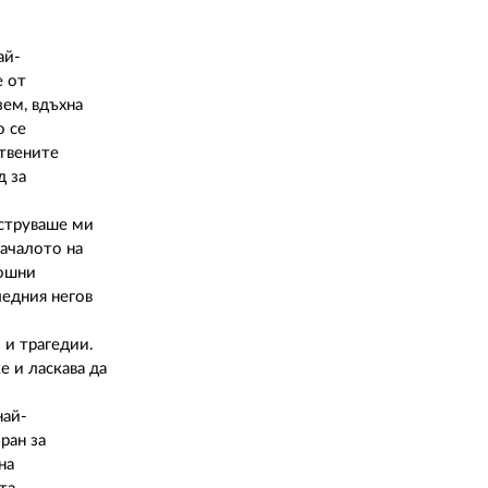
02 975 20 35
ай-
е от
зем, вдъхна
о се
ствените
д за
 струваше ми
ачалото на
рошни
ледния негов
 и трагедии.
е и ласкава да
най-
ран за
на