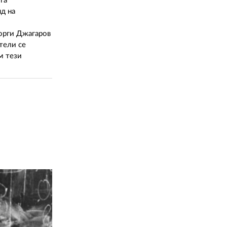
та
д на
еорги Джагаров
тели се
м тези