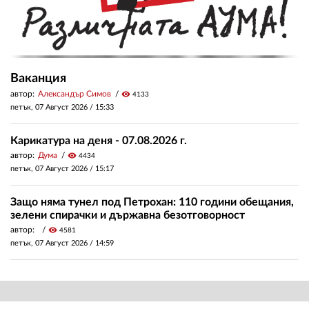
Ваканция
автор:
Александър Симов
visibility
4133
петък, 07 Август 2026 /
15:33
Карикатура на деня - 07.08.2026 г.
автор:
Дума
visibility
4434
петък, 07 Август 2026 /
15:17
Защо няма тунел под Петрохан: 110 години обещания,
зелени спирачки и държавна безотговорност
автор:
visibility
4581
петък, 07 Август 2026 /
14:59