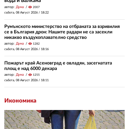
вода и Балкана
автор:
Дума
visibility
2007
събота, 08 Август 2026 /
18:22
Румънското министерство на отбраната за взривилия
се в България дрон: Нашите радари не са засекли
никакво въздухоплавателно средство
автор:
Дума
visibility
1282
събота, 08 Август 2026 /
18:16
Пожарът край Асеновград е овладян, засегнатата
площ е над 6000 декара
автор:
Дума
visibility
1255
събота, 08 Август 2026 /
18:11
Икономика