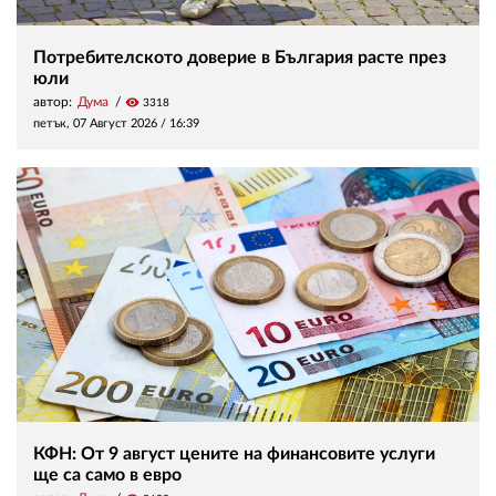
Потребителското доверие в България расте през
юли
автор:
Дума
visibility
3318
петък, 07 Август 2026 /
16:39
КФН: От 9 август цените на финансовите услуги
ще са само в евро