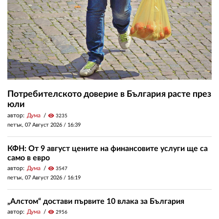
Потребителското доверие в България расте през
юли
автор:
Дума
visibility
3235
петък, 07 Август 2026 /
16:39
КФН: От 9 август цените на финансовите услуги ще са
само в евро
автор:
Дума
visibility
3547
петък, 07 Август 2026 /
16:19
„Алстом“ достави първите 10 влака за България
автор:
Дума
visibility
2956