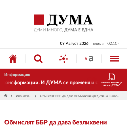
НАЧАЛО
БЪЛГАРИЯ
ИКОНОМИКА
ИЗБОРИ
09 Август 2026
неделя
02:10 ч.
СВЯТ
ОБЩЕСТВО
Информация:
КУЛТУРА
рансформации. И ДУМА се променя и става електронно
ПЪРВА СТРАНИЦА
на в-к „ДУМА“
ЖИВОТ
Икономика
Обмислят ББР да дава безлихвени кредити на чиновници
СПОРТ
ПРИЛОЖЕНИЯ
Обмислят ББР да дава безлихвени
ДРУГИ