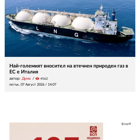
Най-големият вносител на втечнен природен газ в
ЕС е Италия
автор:
Дума
visibility
4562
петък, 07 Август 2026 /
14:07
Error9