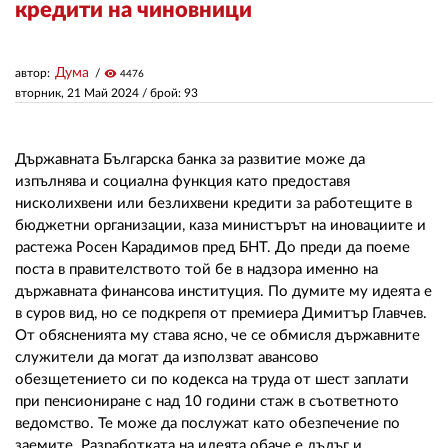
кредити на чиновници
ЗА НАС
Дума
автор:
visibility
4476
АВТОРИ
вторник, 21 Май 2024
/ брой: 93
РЕДАКЦИЯ
Държавната Българска банка за развитие може да
КОНТАКТИ
изпълнява и социална функция като предоставя
нисколихвени или безлихвени кредити за работещите в
РЕКЛАМА
бюджетни организации, каза министърът на иновациите и
растежа Росен Карадимов пред БНТ. До преди да поеме
АБОНАМЕНТ
поста в правителството той бе в надзора именно на
държавната финансова институция. По думите му идеята е
УСЛОВИЯ ЗА ПОЛЗВАНЕ
в суров вид, но се подкрепя от премиера Димитър Главчев.
ПОЛИТИКА ЗА БИСКВИТКИТЕ
От обясненията му става ясно, че се обмисля държавните
служители да могат да използват авансово
ПОЛИТИКАТА ЗА
обезщетението си по кодекса на труда от шест заплати
ПОВЕРИТЕЛНОСТ
при пенсиониране с над 10 години стаж в съответното
ведомство. Те може да послужат като обезпечение по
заемите. Разработката на идеята обаче е дълъг и