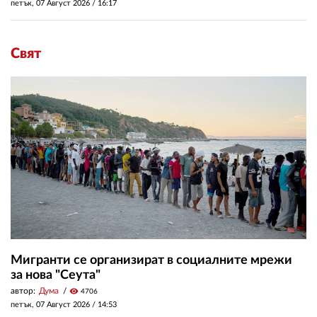
петък, 07 Август 2026 /
16:17
Свят
Мигранти се организират в социалните мрежи
за нова "Сеута"
автор:
Дума
visibility
4706
петък, 07 Август 2026 /
14:53