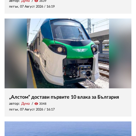
автор:
Дума
visibility
3639
петък, 07 Август 2026 /
16:19
„Алстом“ достави първите 10 влака за България
автор:
Дума
visibility
3048
петък, 07 Август 2026 /
16:17