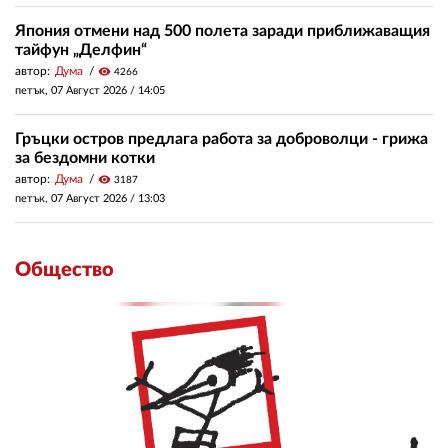
Япония отмени над 500 полета заради приближаващия
тайфун „Делфин“
автор:
Дума
visibility
4266
петък, 07 Август 2026 /
14:05
Гръцки остров предлага работа за доброволци - грижа
за бездомни котки
автор:
Дума
visibility
3187
петък, 07 Август 2026 /
13:03
Общество