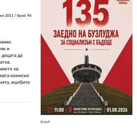
ЗА НАС
рил 2011
/ брой: 96
АВТОРИ
РЕДАКЦИЯ
зание.
тни и
КОНТАКТИ
о децата да
атов.
РЕКЛАМА
нието на
лната комисия
АБОНАМЕНТ
нията, жалбите
УСЛОВИЯ ЗА ПОЛЗВАНЕ
ПОЛИТИКА ЗА БИСКВИТКИТЕ
ПОЛИТИКАТА ЗА
ПОВЕРИТЕЛНОСТ
Error9