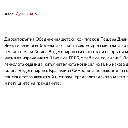
Дума
автор:
visibility
769
Директорът на Обединения детски комплекс в Пещера Диана 
Янева и вече освободената от поста секретар на местната 
непълнолетни Галина Воденичарова са в основата на организац
изпишат изречението "Ние сме ГЕРБ, с теб сме по-силни". Д
Миналата седмица изпълнителната комисия на ГЕРБ наказа д
Галина Воденичарова. Красимира Симеонова бе освободена 
поиска отстраняването й и от зам.-председателското място 
и петициите на гражданите.