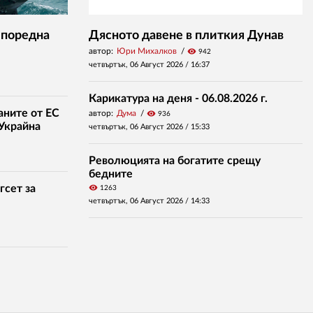
 поредна
Дясното давене в плиткия Дунав
автор:
Юри Михалков
visibility
942
четвъртък, 06 Август 2026 /
16:37
Карикатура на деня - 06.08.2026 г.
аните от ЕС
автор:
Дума
visibility
936
 Украйна
четвъртък, 06 Август 2026 /
15:33
Революцията на богатите срещу
бедните
гсет за
visibility
1263
четвъртък, 06 Август 2026 /
14:33