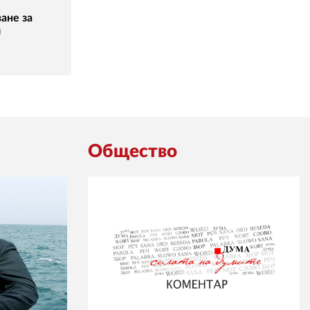
ане за
и
Общество