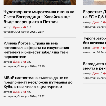
Чудотворната мироточива икона на
Евростат: 
Света Богородица – Хавайска ще
на ЕС е 0,6
бъде посрещната в Петрич
автор:
Дума
visibility
четвъртък, 06 Авг
автор:
Дума
visibility
313
четвъртък, 06 Август 2026 /
22:44
Туроператор
без почивка 
Илияна Йотова: Страна ни има
потенциал в сферата на изкуствения
автор:
Дума
visibility
интелект и бизнесът забелязва тези
четвъртък, 06 Авг
перспективи
автор:
Дума
visibility
322
Безводието п
четвъртък, 06 Август 2026 /
22:40
земята и ре
автор:
Дума
visibility
МВнР настоятелно съветва да не се
четвъртък, 06 Авг
предприемат неотложни пътувания до
Куба, в това число с цел туризъм
автор:
Дума
visibility
429
четвъртък, 06 Август 2026 /
22:32