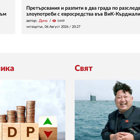
Претърсвания и разпити в два града по разследв
зъм
злоупотреби с евросредства във ВиК-Кърджал
автор:
Дума
visibility
1449
четвъртък, 06 Август 2026 /
20:27
ика
Свят