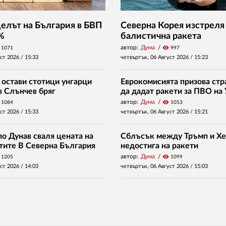
Делът на България в БВП
Северна Корея изстреля
 %
балистична ракета
автор:
Дума
visibility
1071
997
уст 2026 /
15:33
четвъртък, 06 Август 2026 /
15:23
 остави стотици унгарци
Еврокомисията призова стр
в Слънчев бряг
да дадат ракети за ПВО на
автор:
Дума
visibility
1084
1053
уст 2026 /
15:33
четвъртък, 06 Август 2026 /
15:21
о Дунав сваля цената на
Сблъсък между Тръмп и Хе
нтите В Северна България
недостига на ракети
автор:
Дума
visibility
1205
1099
уст 2026 /
14:03
четвъртък, 06 Август 2026 /
15:03