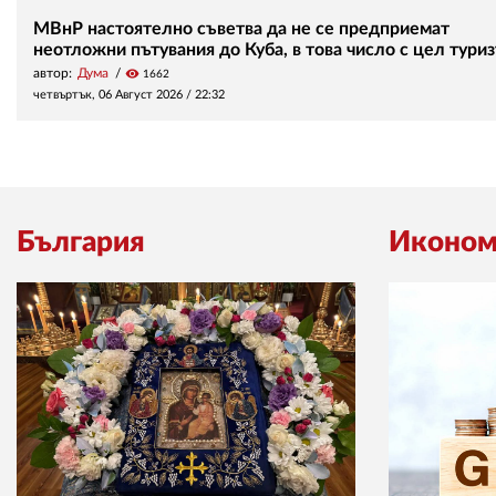
МВнР настоятелно съветва да не се предприемат
неотложни пътувания до Куба, в това число с цел тури
автор:
Дума
visibility
1662
четвъртък, 06 Август 2026 /
22:32
България
Иконом