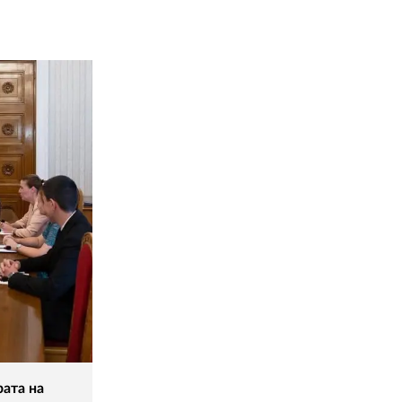
02 975 20 35
рата на