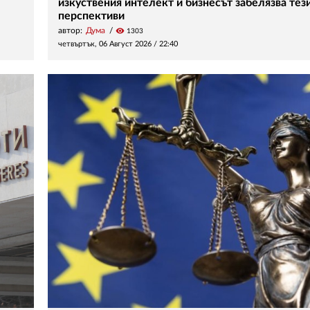
изкуствения интелект и бизнесът забелязва тез
перспективи
автор:
Дума
visibility
1303
четвъртък, 06 Август 2026 /
22:40