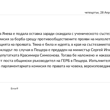
четвъртък, 28 Ап
Янева е подала оставка заради скандала с ученическото състе
комисия за борба срещу противообществените прояви на малоле
ията на проявата. Тяхна е била и идеята, в края на състезаниет
окладът по случая в Пещера е предаден на министър Сергей Игн
епутатката Красимира Симеонова. Тогава бе наложено и наказа
от поста общински ръководител на ГЕРБ в Пещера. Изпълните
в парламентарната комисия по правата на човека, вероизповеда
Error9