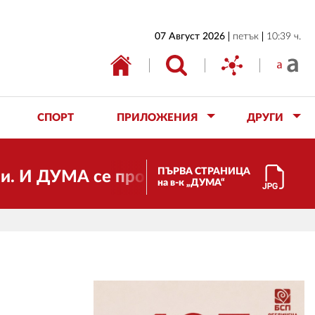
НАЧАЛО
07 Август 2026
петък
10:39 ч.
БЪЛГАРИЯ
ИКОНОМИКА
ИЗБОРИ
СПОРТ
ПРИЛОЖЕНИЯ
ДРУГИ
СВЯТ
ОБЩЕСТВО
ПЪРВА СТРАНИЦА
УМА се променя и става електронно изд
на в-к „ДУМА“
КУЛТУРА
ЖИВОТ
СПОРТ
ПРИЛОЖЕНИЯ
ДРУГИ