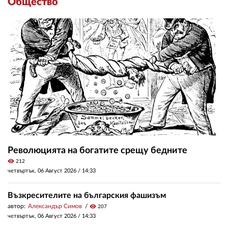
Общество
Революцията на богатите срещу бедните
visibility
212
четвъртък, 06 Август 2026 /
14:33
Възкресителите на българския фашизъм
автор:
Александър Симов
visibility
207
четвъртък, 06 Август 2026 /
14:33