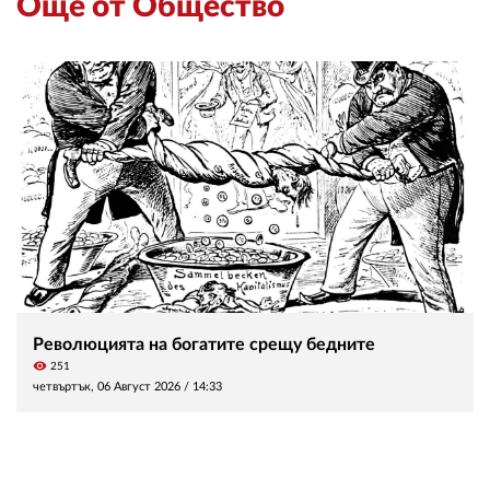
Още от Общество
Революцията на богатите срещу бедните
visibility
251
четвъртък, 06 Август 2026 /
14:33