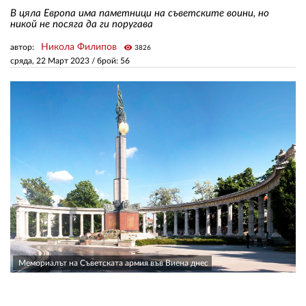
В цяла Европа има паметници на съветските воини, но
никой не посяга да ги поругава
ЗА НАС
Никола Филипов
автор:
visibility
3826
сряда, 22 Март 2023
/ брой: 56
АВТОРИ
РЕДАКЦИЯ
КОНТАКТИ
РЕКЛАМА
АБОНАМЕНТ
УСЛОВИЯ ЗА ПОЛЗВАНЕ
ПОЛИТИКА ЗА БИСКВИТКИТЕ
ПОЛИТИКАТА ЗА
Мемориалът на Съветската армия във Виена днес
ПОВЕРИТЕЛНОСТ