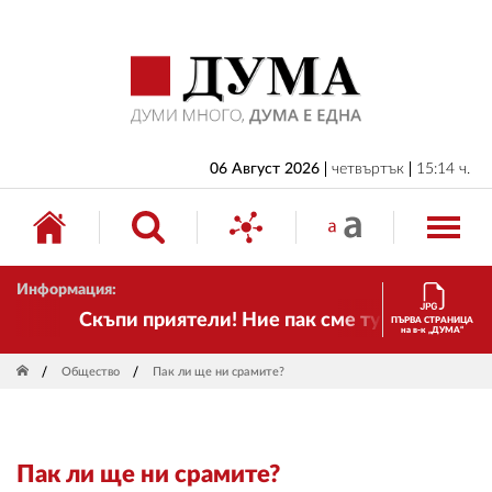
НАЧАЛО
БЪЛГАРИЯ
ИКОНОМИКА
ИЗБОРИ
06 Август 2026
четвъртък
15:14 ч.
СВЯТ
ОБЩЕСТВО
Информация:
КУЛТУРА
Скъпи приятели! Ние пак сме тук! Времето се 
ПЪРВА СТРАНИЦА
на в-к „ДУМА“
ЖИВОТ
Общество
Пак ли ще ни срамите?
СПОРТ
ПРИЛОЖЕНИЯ
Пак ли ще ни срамите?
ДРУГИ