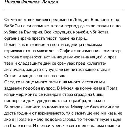
02 975 20 35
Никола Филипов, Лондон
От четвърт век живея предимно в Лондон. В новините по
БиБиСи не си спомням в този период да са показали нещо
хубаво за България. Все корупция, кражби, убийства,
организирана престъпност, пране на пари...
Помня как в течение на почти седмица показваха
взривяването на мавзолея в София с неизменния коментар,
че това е варварски акт на нецивилизована нация! И през
тези и следващите дни се срамувах пред колегите-
англичани, защото с учудване ме питаха какво става в
София и защо се постъпва така.
След това още много пъти и на много места са ми
задавали подобен въпрос. В Музея на комунизма в Прага
например, който се намира в стара сграда на бивш
пионерски дом, уредничката като разбра, че съм от
България, надълго го коментира. Макар че бяха изминали
доста години от взривяването, тя с възмущение ми каза, че
ако в Прага е имало подобна сграда, то техният музей щял
да бъде в нея. И съм сигурен, че сега щеше да има опашки