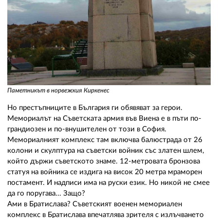
Паметникът в норвежкия Киркенес
Но престъпниците в България ги обявяват за герои.
Мемориалът на Съветската армия във Виена е в пъти по-
грандиозен и по-внушителен от този в София.
Мемориалният комплекс там включва балюстрада от 26
колони и скулптура на съветски войник със златен шлем,
който държи съветското знаме. 12-метровата бронзова
статуя на войника се издига на висок 20 метра мраморен
постамент. И надписи има на руски език. Но никой не смее
да го поругава... Защо?
Ами в Братислава? Съветският военен мемориален
комплекс в Братислава впечатлява зрителя с излъчването