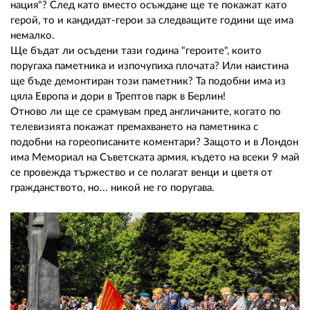
нация"? След като вместо осъждане ще те покажат като
герой, то и кандидат-герои за следващите години ще има
немалко.
Ще бъдат ли осъдени тази година "героите", които
поругаха паметника и изпочупиха плочата? Или наистина
ще бъде демонтиран този паметник? Та подобни има из
цяла Европа и дори в Трептов парк в Берлин!
Отново ли ще се срамувам пред англичаните, когато по
телевизията покажат премахването на паметника с
подобни на гореописаните коментари? Защото и в Лондон
има Мемориал на Съветската армия, където на всеки 9 май
се провежда тържество и се полагат венци и цветя от
гражданството, но... никой не го поругава.