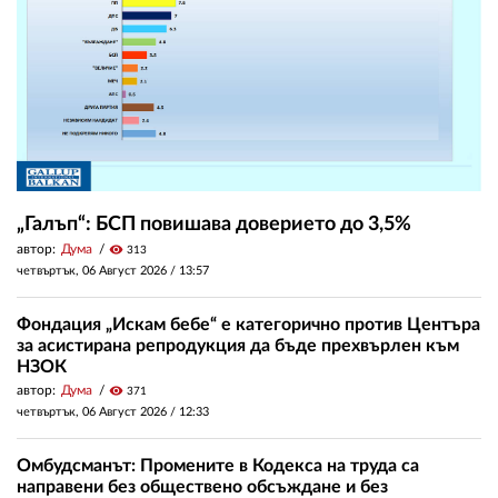
„Галъп“: БСП повишава доверието до 3,5%
автор:
Дума
visibility
313
четвъртък, 06 Август 2026 /
13:57
Фондация „Искам бебе“ е категорично против Центъра
за асистирана репродукция да бъде прехвърлен към
НЗОК
автор:
Дума
visibility
371
четвъртък, 06 Август 2026 /
12:33
Омбудсманът: Промените в Кодекса на труда са
направени без обществено обсъждане и без