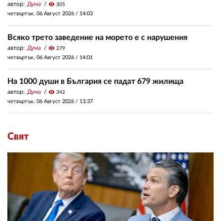
автор:
Дума
visibility
305
четвъртък, 06 Август 2026 /
14:03
Всяко трето заведение на морето е с нарушения
автор:
Дума
visibility
279
четвъртък, 06 Август 2026 /
14:01
На 1000 души в България се падат 679 жилища
автор:
Дума
visibility
342
четвъртък, 06 Август 2026 /
13:37
Свят