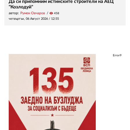
Да си припомним истинските строители на АЕЦ
"Козлодуй"
автор:
Румен Овчаров
visibility
458
четвъртък, 06 Август 2026 /
12:55
Error9