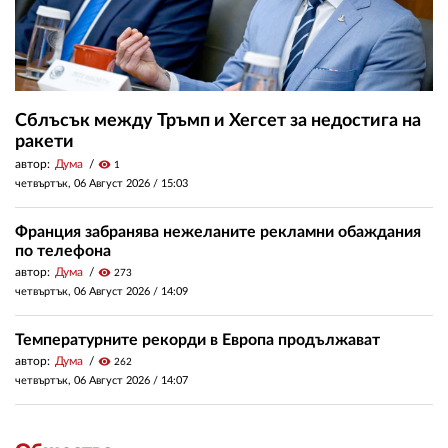
Сблъсък между Тръмп и Хегсет за недостига на
ракети
автор:
Дума
visibility
1
четвъртък, 06 Август 2026 /
15:03
Франция забранява нежеланите рекламни обаждания
по телефона
автор:
Дума
visibility
273
четвъртък, 06 Август 2026 /
14:09
Температурните рекорди в Европа продължават
автор:
Дума
visibility
262
четвъртък, 06 Август 2026 /
14:07