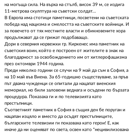
на могъща сила. На върха на стълб, висок 39 м, се издига
11-метрова скулптура на съветски солдат...
В Европа има стотици паметници, посветени на съветската
победа над нацизма и смелостта на съветските войници. И
за повечето от тях местните власти и обикновените хора
продължават да се грижат подобаващо.
Дори в северния норвежки гр. Киркенес има паметник на
съветския воин, който е построен от жителите в знак на
благодарност за освобождението им от хитлерофашизма
през октомври 1944 година.
Преди няколко години се случи на 9 май да съм в София, а
на 10 май във Виена. За 65-годишно съществуване, за пръв
път двама чужденци се опитали да нацапат виенския
мемориал, но били заловени веднага и осъдени по бързата
процедура. Показаха ги и по телевизията като
престъпници.
Съответният паметник в София в същия ден бе поруган и
нацапан изцяло и вместо да осъдят престъпниците,
българските телевизии ги показваха като герои! Е, как
иначе да ни оценяват по света, освен като "нецивилизована