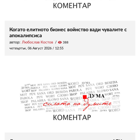
Когато елитното бизнес войнство вади чувалите с
апокалипсиса
автор:
Любослав Костов
visibility
388
четвъртък, 06 Август 2026 /
12:55