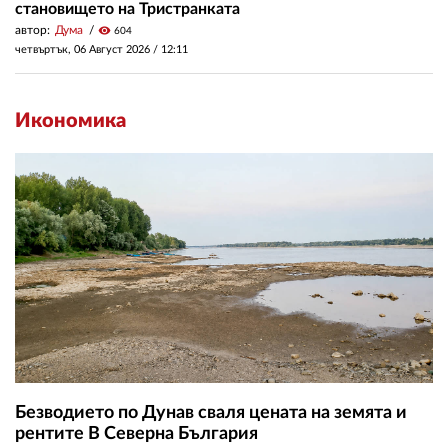
становището на Тристранката
автор:
Дума
visibility
604
четвъртък, 06 Август 2026 /
12:11
Икономика
Безводието по Дунав сваля цената на земята и
рентите В Северна България