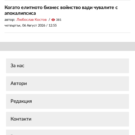
Когато елитното бизнес войнство вади чувалите с
апокалипсиса
автор:
Любослав Костов
visibility
381
четвъртък, 06 Август 2026 /
12:55
За нас
Автори
Редакция
Контакти