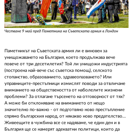
Честване 9 май пред Паметника на Съветската армия в Лондон
Паметникът на Съветската армия ли е виновен за
унищожаването на България, което продължава вече
повече от три десетилетия? Той ли унищожи индустрията
(построена най-вече със съветска помощ), селското
стопанство, образованието, здравеопазването? Или
управниците-престъпници измислят поводи за отвличане
вниманието на обществеността от наболелите жизнени
проблеми? За отлагане търсенето на отговорност от тях?
А може би отклоняване на вниманието от нещо
значително по-важно - от подготвяно ново престъпление
спрямо българския народ, от някакво ново предателство...
Живеещите в чужбина все се надяваме, че един ден и в
България ще се намерят адекватни политици, които да