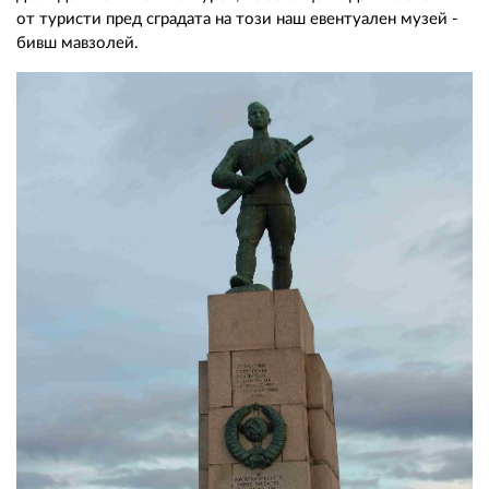
от туристи пред сградата на този наш евентуален музей -
бивш мавзолей.