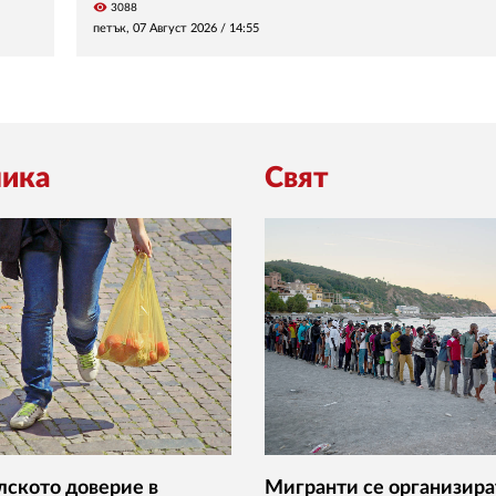
visibility
3088
петък, 07 Август 2026 /
14:55
ика
Свят
ското доверие в
Мигранти се организира