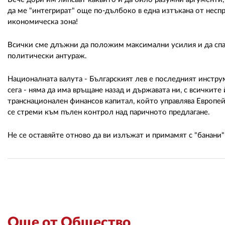
да ме "интегрират" още по-дълбоко в една изтъкана от неспр
икономическа зона!
Всички сме длъжни да положим максимални усилия и да спа
политически антураж.
Националната валута - Българският лев е последният инструм
сега - няма да има връщане назад и държавата ни, с всичкит
транснационален финансов капитал, който управлява Европей
се стреми към пълен контрол над паричното предлагане.
Не се оставяйте отново да ви излъжат и примамят с "банани"
Още от Общество