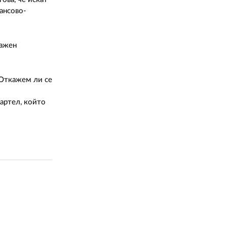
02 975 20 35
ансово-
дажен
 Откажем ли се
артел, който