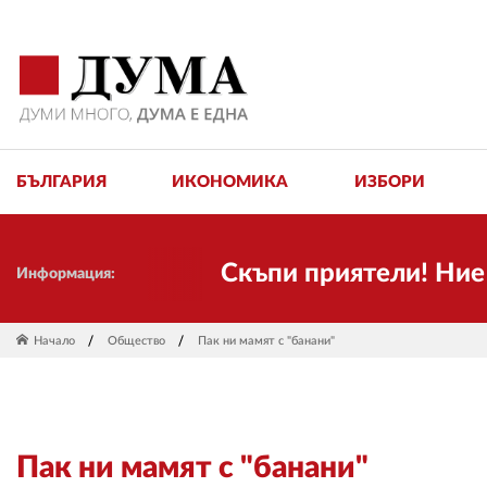
БЪЛГАРИЯ
ИКОНОМИКА
ИЗБОРИ
Скъпи приятели! Ние пак
Информация:
Начало
Общество
Пак ни мамят с "банани"
Пак ни мамят с "банани"