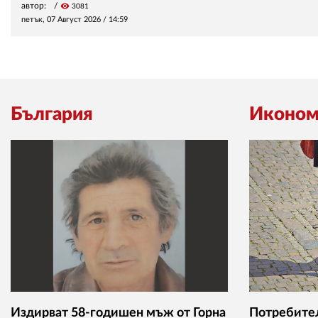
автор:
visibility
3081
петък, 07 Август 2026 /
14:59
България
Иконом
Издирват 58-годишен мъж от Горна
Потребител