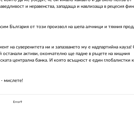
аведливост и неравенства, западаща и навлизаща в рецесия фин
сим България от този произвол на шепа алчници и тяхния про
ент на суверенитета ни и запазването му е надпартийна кауза!
е й останали активи, окончателно ще падне в ръцете на хищния
ската централна банка. И която всъщност е един глобалистки к
 - мислете!
Error9