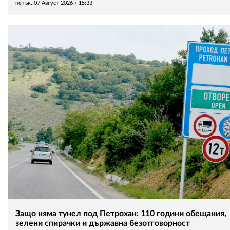
петък, 07 Август 2026 /
15:33
Защо няма тунел под Петрохан: 110 години обещания,
зелени спирачки и държавна безотговорност