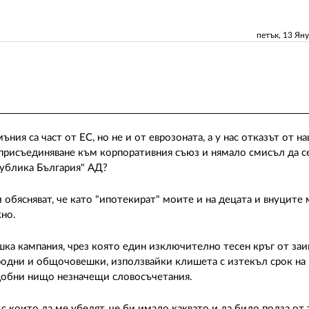
петък, 13 Ян
ъния са част от ЕС, но не и от еврозоната, а у нас отказът от н
 присъединяване към корпоративния съюз и нямало смисъл да с
публика България" АД?
обясняват, че като "ипотекират" моите и на децата и внуците
жно.
шка кампания, чрез която един изключително тесен кръг от за
родни и общочовешки, използвайки клишета с изтекъл срок на 
одобни нищо незначещи словосъчетания.
 които да ме убедят, че би имало каквато и да било полза от т