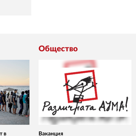
Общество
т в
Ваканция