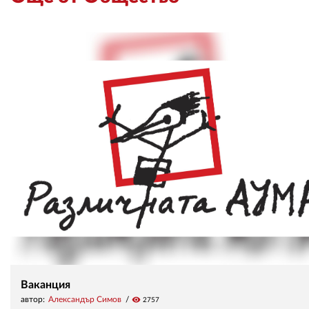
Ваканция
автор:
Александър Симов
visibility
2757