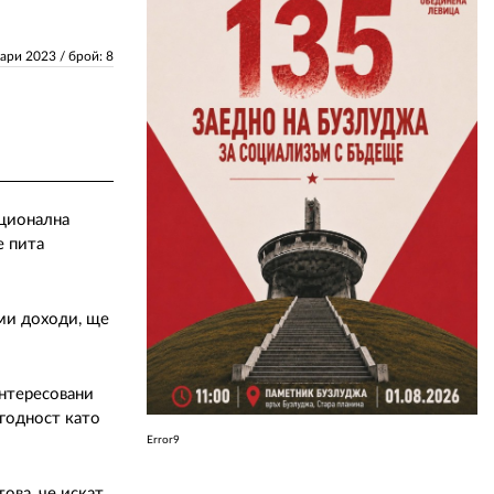
ЗА НАС
уари 2023
/ брой: 8
АВТОРИ
РЕДАКЦИЯ
КОНТАКТИ
ационална
РЕКЛАМА
е пита
АБОНАМЕНТ
 ми доходи, ще
УСЛОВИЯ ЗА ПОЛЗВАНЕ
ПОЛИТИКА ЗА БИСКВИТКИТЕ
интересовани
ПОЛИТИКАТА ЗА
годност като
ПОВЕРИТЕЛНОСТ
Error9
ова, че искат