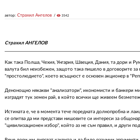
Страхил Ангелов
автор:
visibility
3542
Страхил АНГЕЛОВ
Как така Полша, Чехия, Унгария, Швеция, Дания, та дори и Рум
валута бил неизбежен, защото така пишело в договорите за
"простолюдието", което всъщност е основен акционер в "Ре
Денонощно някакви "анализатори", икономисти и банкери ми 
изградят тук земен рай, в който всички ще живеем безмете
Истината е, че в момента тече поредната долнопробна и лаи
се опитва да ми представи нишовите си интереси за общона
"цивилизационен избор", който аз не съм правил, и други п
Вече дори им липсват каквито и да било разумни аргументи, с