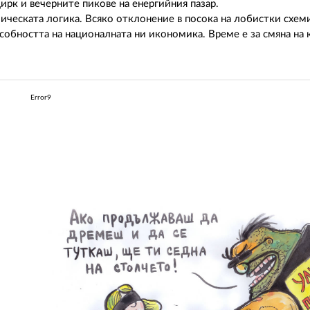
ирк и вечерните пикове на енергийния пазар.
мическата логика. Всяко отклонение в посока на лобистки схем
обността на националната ни икономика. Време е за смяна на 
Error9