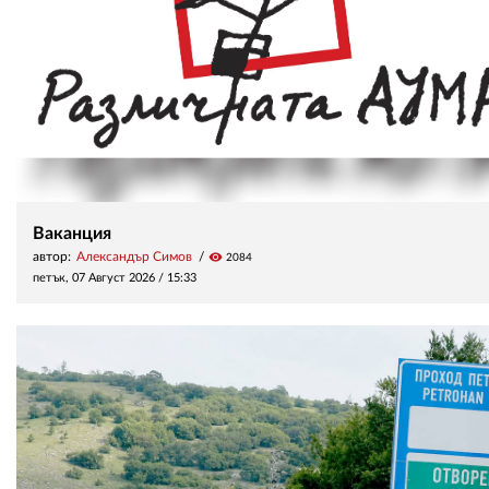
Ваканция
автор:
Александър Симов
visibility
2084
петък, 07 Август 2026 /
15:33