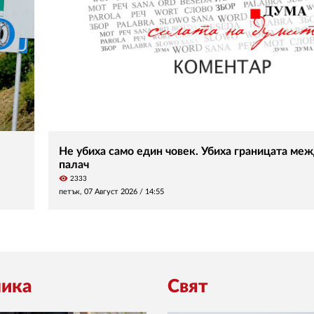
Не убиха само един човек. Убиха границата меж
палач
visibility
2333
петък, 07 Август 2026 /
14:55
ика
Свят