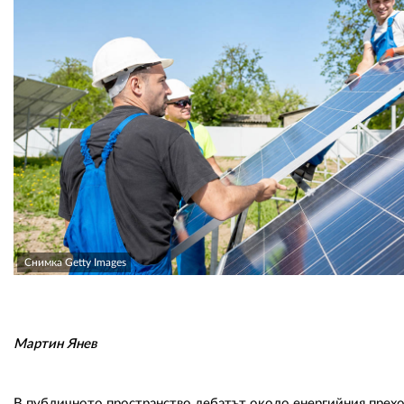
Снимка Getty Images
Мартин Янев
В публичното пространство дебатът около енергийния прехо