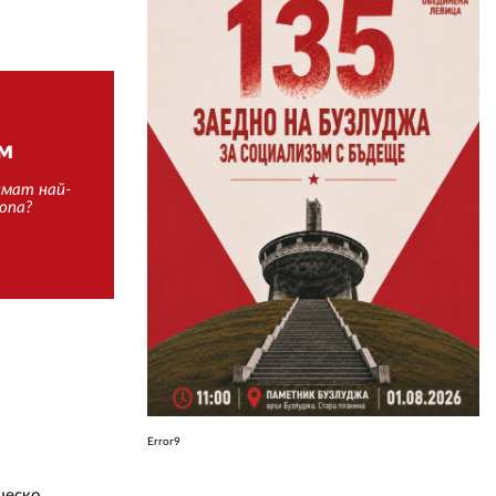
ЗА НАС
АВТОРИ
РЕДАКЦИЯ
ум
КОНТАКТИ
имат най-
опа?
РЕКЛАМА
АБОНАМЕНТ
УСЛОВИЯ ЗА ПОЛЗВАНЕ
ПОЛИТИКА ЗА БИСКВИТКИТЕ
ПОЛИТИКАТА ЗА
ПОВЕРИТЕЛНОСТ
Error9
ческо