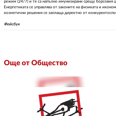
режим (24/7) и те са напълно имунизирани срещу борсовия ц
Енергетиката се управлява от законите на физиката и иконо
козметични решения се заплаща директно от конкурентоспос
Фейсбук
Още от Общество