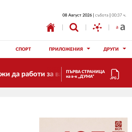
НАЧАЛО
08 Август 2026
събота
00:37 ч.
БЪЛГАРИЯ
ИКОНОМИКА
ИЗБОРИ
СПОРТ
ПРИЛОЖЕНИЯ
ДРУГИ
СВЯТ
ОБЩЕСТВО
ПЪРВА СТРАНИЦА
аботи за вас и за свободата, справед
на в-к „ДУМА“
КУЛТУРА
ЖИВОТ
СПОРТ
ПРИЛОЖЕНИЯ
ДРУГИ