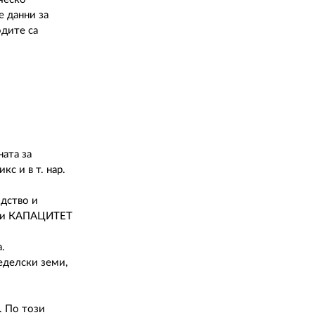
02 975 20 35
 данни за
одите са
ата за
с и в т. нар.
одство и
7) и КАПАЦИТЕТ
.
еделски земи,
. По този