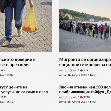
ското доверие в
Мигранти се организира
асте през юли
социалните мрежи за но
автор:
Дума
visibility
992
2281
026 /
16:39
петък, 07 Август 2026 /
14:53
густ цените на
Япония отмени над 500 пол
услуги ще са само в евро
приближаващия тайфун „Д
автор:
Дума
visibility
1035
1970
026 /
16:19
петък, 07 Август 2026 /
14:05