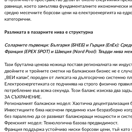
равнище, което замъглява фундаменталните икономически и
средно месечните борсови цени на електроенергията на едро 
категорични.
Разликата в пазарните нива е структурна
Соларните първенци: България (БНЕБ) и Гърция (EnEx): Сре
Франция (EPEX SPOT) и Швеция (Nord Pool): Твърди нива м
Тази брутална ценова ножица поставя регионалната ни индус
двойните и тройните сметки на балканския бизнес не е случай
„ВЕИ капан“, породен от липсата на дългосрочно системно пл
Електроенергетиката се подчинява на строго физично прави
потребление във всяка секунда. Този баланс изисква два 
ЗА СЪХРАНЕНИЕ.
Регионалният балкански модел: Хаотична децентрализация б
Инвестициите бяха насочени предимно към безразборно изг
без паралелно да се развиват балансиращи мощности и систе
Френският модел: Технологична базова предвидимост.
Франция поддържа устойчиво ниски борсови цени, тъй като б