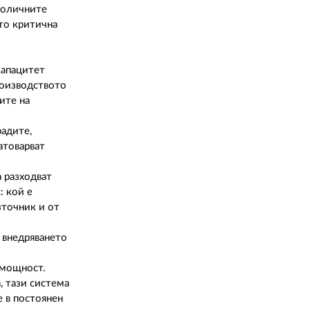
роличните
то критична
капацитет
роизводството
ите на
радите,
атоварват
 разходват
: кой е
зточник и от
 внедряването
 мощност.
, тази система
е в постоянен