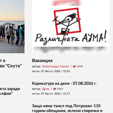
т в
Ваканция
ва "Сеута"
автор:
Александър Симов
visibility
1978
петък, 07 Август 2026 /
15:33
Карикатура на деня - 07.08.2026 г.
ета заради
автор:
Дума
visibility
2147
елфин“
петък, 07 Август 2026 /
15:17
Защо няма тунел под Петрохан: 110
години обещания, зелени спирачки и