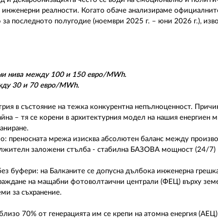
 инженерни реалности. Когато обаче анализираме официалните
за последното полугодие (ноември 2025 г. – юни 2026 г.), изв
дни нива между 100 и 150 евро/MWh.
ежду 30 и 70 евро/MWh.
трия в състояние на тежка конкурентна непълноценност. Причин
на – тя се корени в архитектурния модел на нашия енергиен мик
аниране.
ло: преносната мрежа изисква абсолютен баланс между произв
задължителн заложени стълба - стабилна БАЗОВА мощност (24/
ез буфери: на Балканите се допусна дълбока инженерна грешка
раждане на мащабни фотоволтаични централи (ФЕЦ) върху зем
ми за съхранение.
лизо 70% от генерацията им се крепи на атомна енергия (АЕЦ)