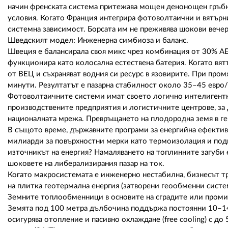
начин френската система притежава мощен денонощен гръбн
условия. Когато Франция интегрира фотоволтаични и вятърн
системна зависимост. Борсата им не преживява шокови вечер
Шведският модел: Инженерна симбиоза и баланс.
Швеция е балансирала своя микс чрез комбинация от 30% А
функционира като колосална естествена батерия. Когато вя
от ВЕЦ и съхраняват водния си ресурс в язовирите. При про
минути. Резултатът е пазарна стабилност около 35–45 евр
Фотоволтаичните системи имат своето логично интелигентно
производствените предприятия и логистичните центрове, за 
националната мрежа. Превръщането на плодородна земя в ген
В същото време, държавните програми за енергийна ефектив
милиарди за повърхностни мерки като термоизолация и подм
източникът на енергия? Намаляването на топлинните загуби 
шоковете на либерализирания пазар на ток.
Когато макросистемата е инженерно нестабилна, бизнесът тр
на плитка геотермална енергия (затворени геообменни систе
Земните топлообменници в основите на сградите или пром
Земята под 100 метра дълбочина поддържа постоянни 10–14°
осигурява отопление и пасивно охлаждане (free cooling) с до