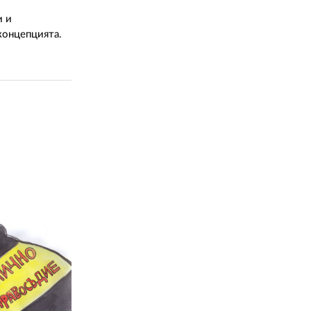
и и
концепцията.