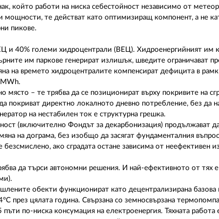
ак, който работи на ниска себестойност независимо от метео
и мощности, те действат като оптимизиращ компонент, а не ка
ни пикове.
ЕЦ и 40% големи хидроцентрали (ВЕЦ). Хидроенергийният им 
търните им паркове генерират излишък, шведите ограничават п
мяна на времето хидроцентралите компенсират дефицита в рамк
о/MWh.
 място – те трябва да се позиционират върху покривите на сг
да покриват директно локалното дневно потребление, без да н
ератор на нестабилен ток е структурна грешка.
ност (включително Фондът за декарбонизация) продължават да
яна на дограма, без изобщо да засягат фундаменталния въпрос
е безсмислено, ако сградата остане зависима от неефективен и
ябва да търси автономни решения. И най-ефективното от тях е
ми).
ишлените обекти функционират като децентрализирана базова
C през цялата година. Свързана со земносвързана термопомпа
 5 пъти по-ниска консумация на електроенергия. Тяхната работа 