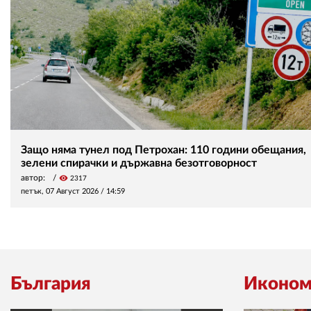
Защо няма тунел под Петрохан: 110 години обещания,
зелени спирачки и държавна безотговорност
автор:
visibility
2317
петък, 07 Август 2026 /
14:59
България
Иконом