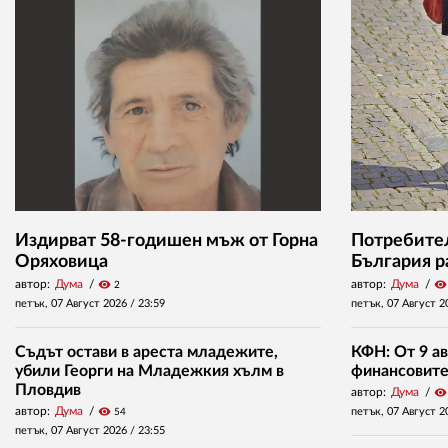
Издирват 58-годишен мъж от Горна
Потребител
Оряховица
България р
автор:
Дума
visibility
автор:
Дума
visibility
2
петък, 07 Август 2026 /
23:59
петък, 07 Август 2
Съдът остави в ареста младежите,
КФН: От 9 ав
убили Георги на Младежкия хълм в
финансовите 
Пловдив
автор:
Дума
visibility
автор:
Дума
visibility
петък, 07 Август 2
54
петък, 07 Август 2026 /
23:55