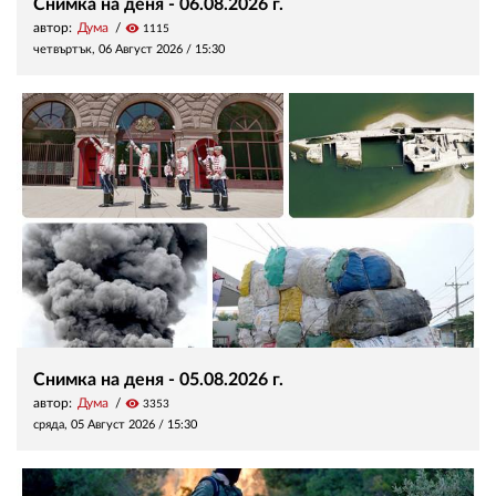
Снимка на деня - 06.08.2026 г.
автор:
Дума
visibility
1115
четвъртък, 06 Август 2026 /
15:30
Снимка на деня - 05.08.2026 г.
автор:
Дума
visibility
3353
сряда, 05 Август 2026 /
15:30