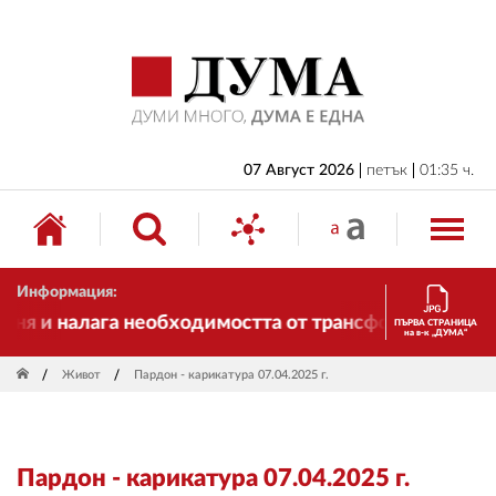
НАЧАЛО
БЪЛГАРИЯ
ИКОНОМИКА
ИЗБОРИ
07 Август 2026
петък
01:35 ч.
СВЯТ
ОБЩЕСТВО
Информация:
КУЛТУРА
я и налага необходимостта от трансформации. И ДУМ
ПЪРВА СТРАНИЦА
на в-к „ДУМА“
ЖИВОТ
Живот
Пардон - карикатура 07.04.2025 г.
СПОРТ
ПРИЛОЖЕНИЯ
Пардон - карикатура 07.04.2025 г.
ДРУГИ