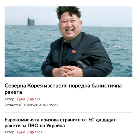
Северна Корея изстреля поредна балистична
ракета
автор:
Дума
visibility
997
четвъртък, 06 Август 2026 /
15:23
Еврокомисията призова страните от ЕС да дадат
ракети за ПВО на Украйна
автор:
Дума
visibility
1053