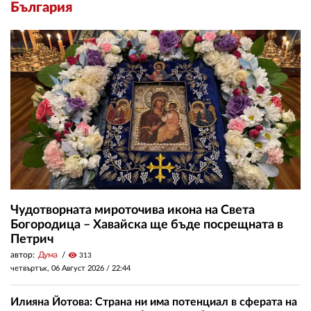
България
Чудотворната мироточива икона на Света
Богородица – Хавайска ще бъде посрещната в
Петрич
автор:
Дума
visibility
313
четвъртък, 06 Август 2026 /
22:44
Илияна Йотова: Страна ни има потенциал в сферата на