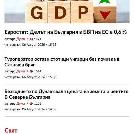
Евростат: Делът на България в БВП на ЕС е 0,6 %
автор:
Дума
visibility
1071
четвъртък, 06 Август 2026 /
15:33
Туроператор остави стотици унгарци без почивка в
Слънчев бряг
автор:
Дума
visibility
1084
четвъртък, 06 Август 2026 /
15:33
Безводието по Дунав сваля цената на земята и рентите
В Северна България
автор:
Дума
visibility
1205
четвъртък, 06 Август 2026 /
14:03
Свят