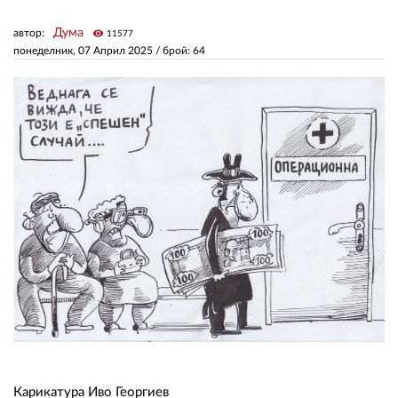
Дума
автор:
visibility
11577
ЗА НАС
понеделник, 07 Април 2025
/ брой: 64
АВТОРИ
РЕДАКЦИЯ
КОНТАКТИ
РЕКЛАМА
АБОНАМЕНТ
УСЛОВИЯ ЗА ПОЛЗВАНЕ
ПОЛИТИКА ЗА БИСКВИТКИТЕ
ПОЛИТИКАТА ЗА
ПОВЕРИТЕЛНОСТ
Карикатура Иво Георгиев