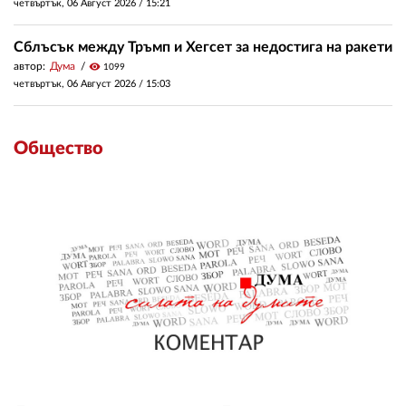
четвъртък, 06 Август 2026 /
15:21
Сблъсък между Тръмп и Хегсет за недостига на ракети
автор:
Дума
visibility
1099
четвъртък, 06 Август 2026 /
15:03
Общество