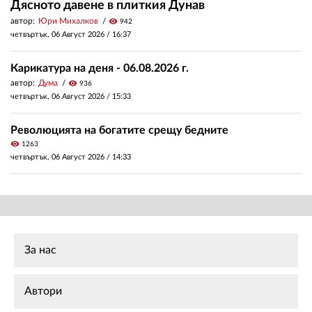
Дясното давене в плиткия Дунав
автор:
Юри Михалков
visibility
942
четвъртък, 06 Август 2026 /
16:37
Карикатура на деня - 06.08.2026 г.
автор:
Дума
visibility
936
четвъртък, 06 Август 2026 /
15:33
Революцията на богатите срещу бедните
visibility
1263
четвъртък, 06 Август 2026 /
14:33
За нас
Автори