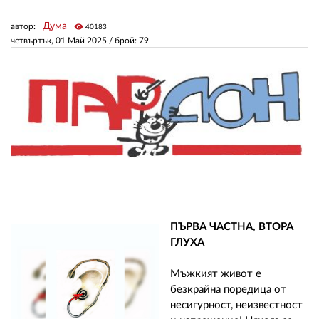
Дума
автор:
visibility
40183
ЗА НАС
четвъртък, 01 Май 2025
/ брой: 79
АВТОРИ
РЕДАКЦИЯ
КОНТАКТИ
РЕКЛАМА
АБОНАМЕНТ
УСЛОВИЯ ЗА ПОЛЗВАНЕ
ПЪРВА ЧАСТНА, ВТОРА
ПОЛИТИКА ЗА БИСКВИТКИТЕ
ГЛУХА
ПОЛИТИКАТА ЗА
Мъжкият живот е
ПОВЕРИТЕЛНОСТ
безкрайна поредица от
несигурност, неизвестност