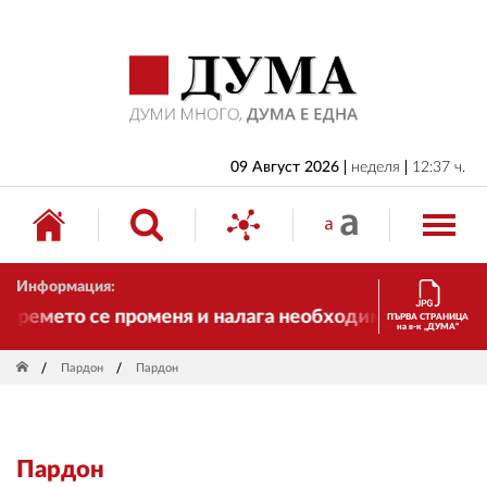
НАЧАЛО
БЪЛГАРИЯ
ИКОНОМИКА
ИЗБОРИ
09 Август 2026
неделя
12:37 ч.
СВЯТ
ОБЩЕСТВО
Информация:
КУЛТУРА
ремето се променя и налага необходимостта от транс
ПЪРВА СТРАНИЦА
на в-к „ДУМА“
ЖИВОТ
Пардон
Пардон
СПОРТ
ПРИЛОЖЕНИЯ
Пардон
ДРУГИ