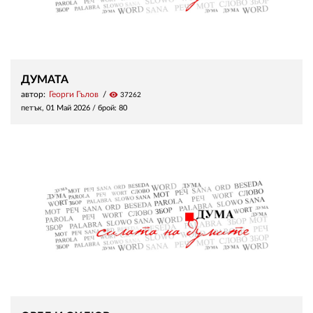
ДУМАТА
автор:
Георги Гълов
visibility
37262
петък, 01 Май 2026
/ брой: 80