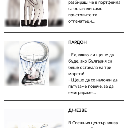
разбираш, че в портфейла
са останали само
пръстовите ти
отпечатъци...
ПАРДОН
- Ех, какво ли щеше да
бъде, ако България си
беше останала на три
морета!
- Щеше да се наложи да
пътуваме повече, за да
емигрираме...
ДЖЕЗВЕ
В Спешния център влиза