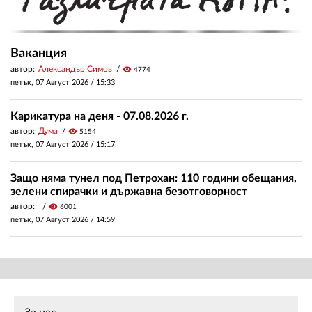
Ваканция
автор:
Александър Симов
visibility
4774
петък, 07 Август 2026 /
15:33
Карикатура на деня - 07.08.2026 г.
автор:
Дума
visibility
5154
петък, 07 Август 2026 /
15:17
Защо няма тунел под Петрохан: 110 години обещания,
зелени спирачки и държавна безотговорност
автор:
visibility
6001
петък, 07 Август 2026 /
14:59