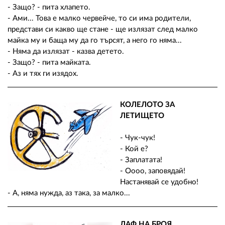
- Защо? - пита хлапето.
- Ами... Това е малко червейче, то си има родители,
представи си какво ще стане - ще излязат след малко
майка му и баща му да го търсят, а него го няма...
- Няма да излязат - казва детето.
- Защо? - пита майката.
- Аз и тях ги изядох.
КОЛЕЛОТО ЗА
ЛЕТИЩЕТО
- Чук-чук!
- Кой е?
- Заплатата!
- Оooo, заповядай!
Настанявай се удобно!
- А, няма нужда, аз така, за малко...
ЛАФ НА БРОЯ