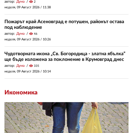
автор:
Дума
visibility
2
неделя, 09 Август 2026 /
11:38
Пожарът край Асеновград е потушен, районът остава
под наблюдение
автор:
Дума
visibility
46
неделя, 09 Август 2026 /
10:26
Чудотворната икона „Св. Богородица - златна ябълка”
ще бъде изложена за поклонение в Крумовград днес
автор:
Дума
visibility
335
неделя, 09 Август 2026 /
10:14
Икономика