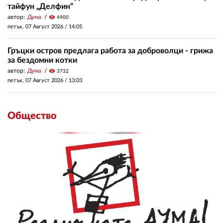
тайфун „Делфин“
автор:
Дума
visibility
4900
петък, 07 Август 2026 /
14:05
Гръцки остров предлага работа за доброволци - грижа
за бездомни котки
автор:
Дума
visibility
3732
петък, 07 Август 2026 /
13:03
Общество