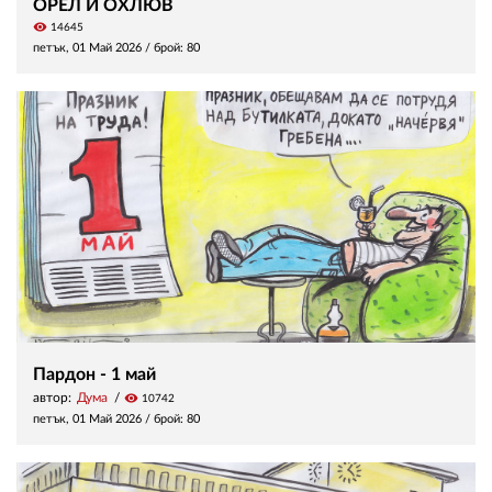
ОРЕЛ И ОХЛЮВ
visibility
14645
петък, 01 Май 2026
/ брой: 80
Пардон - 1 май
автор:
Дума
visibility
10742
петък, 01 Май 2026
/ брой: 80