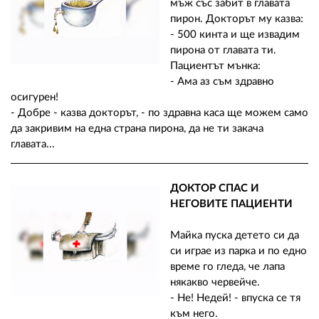
мъж със забит в главата
пирон. Докторът му казва:
- 500 кинта и ще извадим
пирона от главата ти.
Пациентът мънка:
- Ама аз съм здравно
осигурен!
- Добре - казва докторът, - по здравна каса ще можем само
да закривим на една страна пирона, да не ти закача
главата...
ДОКТОР СПАС И
НЕГОВИТЕ ПАЦИЕНТИ
Майка пуска детето си да
си играе из парка и по едно
време го гледа, че лапа
някакво червейче.
- Не! Недей! - впуска се тя
към него.