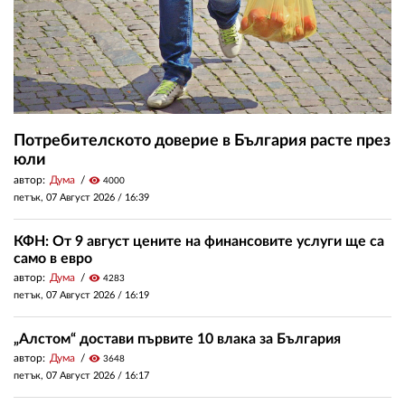
Потребителското доверие в България расте през
юли
автор:
Дума
visibility
4000
петък, 07 Август 2026 /
16:39
КФН: От 9 август цените на финансовите услуги ще са
само в евро
автор:
Дума
visibility
4283
петък, 07 Август 2026 /
16:19
„Алстом“ достави първите 10 влака за България
автор:
Дума
visibility
3648
петък, 07 Август 2026 /
16:17