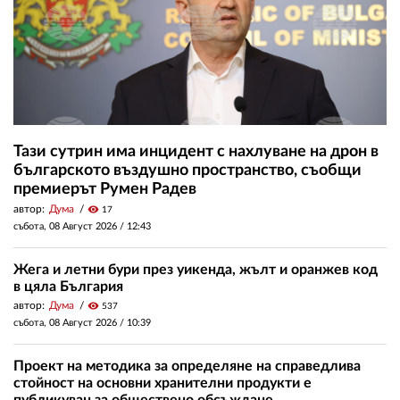
Тази сутрин има инцидент с нахлуване на дрон в
българското въздушно пространство, съобщи
премиерът Румен Радев
автор:
Дума
visibility
17
събота, 08 Август 2026 /
12:43
Жега и летни бури през уикенда, жълт и оранжев код
в цяла България
автор:
Дума
visibility
537
събота, 08 Август 2026 /
10:39
Проект на методика за определяне на справедлива
стойност на основни хранителни продукти е
публикуван за обществено обсъждане