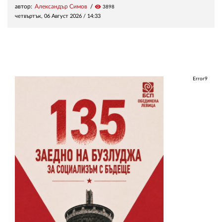
автор:
Александър Симов
visibility
3898
четвъртък, 06 Август 2026 /
14:33
Error9