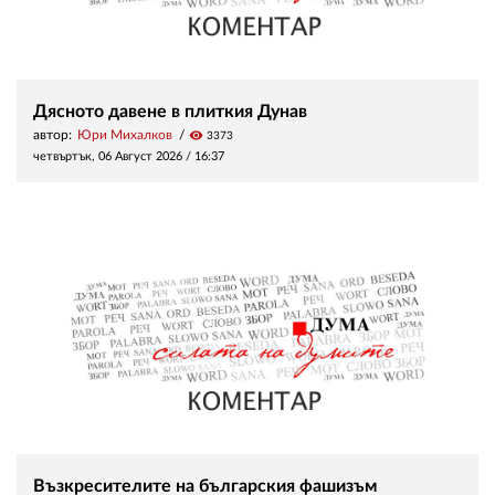
Дясното давене в плиткия Дунав
автор:
Юри Михалков
visibility
3373
четвъртък, 06 Август 2026 /
16:37
Възкресителите на българския фашизъм