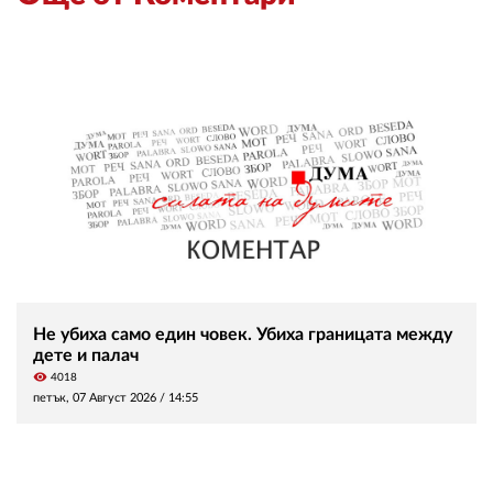
Не убиха само един човек. Убиха границата между
дете и палач
visibility
4018
петък, 07 Август 2026 /
14:55