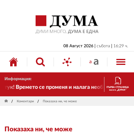
НАЧАЛО
БЪЛГАРИЯ
ИКОНОМИКА
ИЗБОРИ
08 Август 2026
събота
16:29 ч.
СВЯТ
ОБЩЕСТВО
Информация:
КУЛТУРА
тук! Времето се променя и налага необходимостта о
ПЪРВА СТРАНИЦА
на в-к „ДУМА“
ЖИВОТ
Коментари
Показаха ни, че може
СПОРТ
ПРИЛОЖЕНИЯ
Показаха ни, че може
ДРУГИ