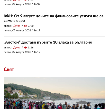
петък, 07 Август 2026 /
16:39
КФН: От 9 август цените на финансовите услуги ще са
само в евро
автор:
Дума
visibility
2780
петък, 07 Август 2026 /
16:19
„Алстом“ достави първите 10 влака за България
автор:
Дума
visibility
2126
петък, 07 Август 2026 /
16:17
Свят