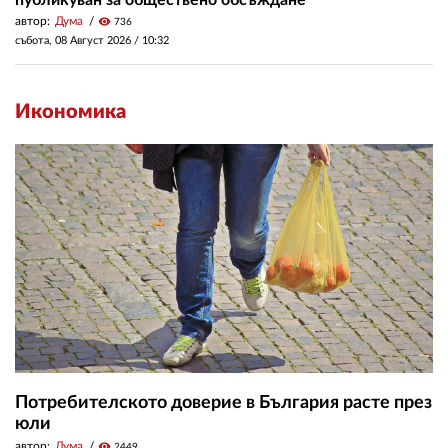
автор:
Дума
visibility
736
събота, 08 Август 2026 /
10:32
Икономика
Потребителското доверие в България расте през
юли
автор:
Дума
visibility
2449