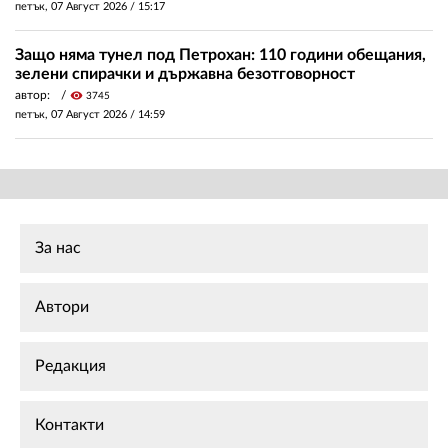
петък, 07 Август 2026 /
15:17
Защо няма тунел под Петрохан: 110 години обещания,
зелени спирачки и държавна безотговорност
автор:
visibility
3745
петък, 07 Август 2026 /
14:59
За нас
Автори
Редакция
Контакти