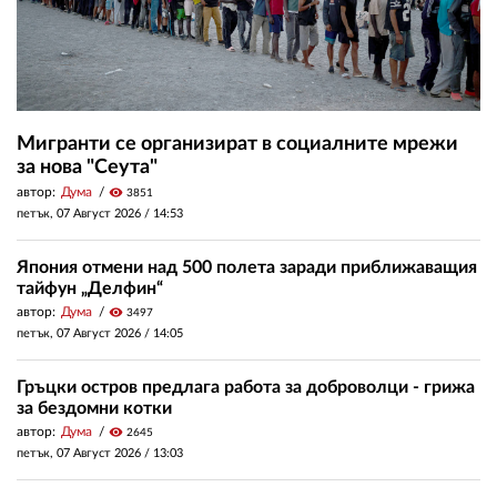
Мигранти се организират в социалните мрежи
за нова "Сеута"
автор:
Дума
visibility
3851
петък, 07 Август 2026 /
14:53
Япония отмени над 500 полета заради приближаващия
тайфун „Делфин“
автор:
Дума
visibility
3497
петък, 07 Август 2026 /
14:05
Гръцки остров предлага работа за доброволци - грижа
за бездомни котки
автор:
Дума
visibility
2645
петък, 07 Август 2026 /
13:03