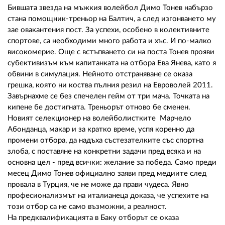
02 975 20 35
Бившата звезда на мъжкия волейбол Димо Тонев набързо
стана помощник-треньор на Балтич, а след изгонването му
зае овакантения пост. За успехи, особено в колективните
спортове, са необходими много работа и хъс. И по-малко
високомерие. Още с встъпването си на поста Тонев прояви
субективизъм към капитанката на отбора Ева Янева, като я
обвини в симулация. Нейното отстраняване се оказа
грешка, която ни коства пълния резил на Евроволей 2011.
Завърнахме се без спечелен гейм от три мача. Точката на
кипене бе достигната. Треньорът отново бе сменен.
Новият селекционер на волейболистките Марчело
Абонданца, макар и за кратко време, успя коренно да
промени отбора, да надъха състезателките със спортна
злоба, с поставяне на конкретни задачи пред всяка и на
основна цел - пред всички: желание за победа. Само преди
месец Димо Тонев официално заяви пред медиите след
провала в Турция, че не може да прави чудеса. Явно
професионализмът на италианеца доказа, че успехите на
този отбор са не само възможни, а реалност.
На предквалификацията в Баку отборът се оказа