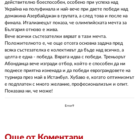
действително боеспособен, особено при успеха над
Украйна на полуфинала и най-вече при двете победи над
домакина Азербайджан в групата, а след това и после на
финала. Италианецът показа, че олимпийската мечта за
България отново е жива.
Вече всички състезателки вярват в тази мечта.
Положителното е, че още отсега основна задача пред
всяка състезателка е колективът да бъде над всичко, а
целта е една - победа. Вярата идва с победи. Треньорът
Абонданца вече изгради отбор, който е способен да ни
поднесе приятна изненада и да победи еврограндовете на
турнира през май в Истанбул. Хубаво е, когато оптимизмът
е подплатен с много желание, професионализъм и опит.
Показаха ни, че може!
Error9
Още от Коментари