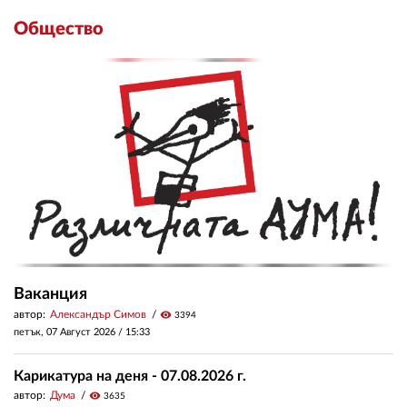
Общество
Ваканция
автор:
Александър Симов
visibility
3394
петък, 07 Август 2026 /
15:33
Карикатура на деня - 07.08.2026 г.
автор:
Дума
visibility
3635