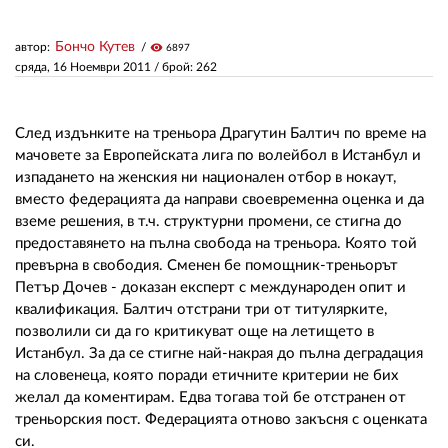
Бончо Кутев
автор:
visibility
6897
ЗА НАС
сряда, 16 Ноември 2011
/ брой: 262
АВТОРИ
РЕДАКЦИЯ
След издънките на треньора Драгутин Балтич по време на
мачовете за Европейската лига по волейбол в Истанбул и
КОНТАКТИ
изпадането на женския ни национален отбор в нокаут,
вместо федерацията да направи своевременна оценка и да
РЕКЛАМА
вземе решения, в т.ч. структурни промени, се стигна до
предоставянето на пълна свобода на треньора. Която той
АБОНАМЕНТ
превърна в свободия. Сменен бе помощник-треньорът
Петър Дочев - доказан експерт с международен опит и
УСЛОВИЯ ЗА ПОЛЗВАНЕ
квалификация. Балтич отстрани три от титулярките,
позволили си да го критикуват още на летището в
ПОЛИТИКА ЗА БИСКВИТКИТЕ
Истанбул. За да се стигне най-накрая до пълна деградация
ПОЛИТИКАТА ЗА
на словенеца, която поради етичните критерии не бих
ПОВЕРИТЕЛНОСТ
желал да коментирам. Едва тогава той бе отстранен от
треньорския пост. Федерацията отново закъсня с оценката
си.