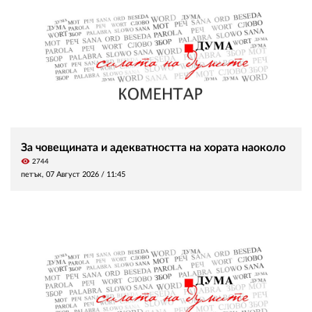
За човещината и адекватността на хората наоколо
visibility
2744
петък, 07 Август 2026 /
11:45