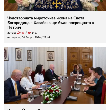
Чудотворната мироточива икона на Света
Богородица – Хавайска ще бъде посрещната в
Петрич
автор:
Дума
visibility
1437
четвъртък, 06 Август 2026 /
22:44