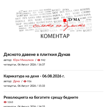
Дясното давене в плиткия Дунав
автор:
Юри Михалков
visibility
942
четвъртък, 06 Август 2026 /
16:37
Карикатура на деня - 06.08.2026 г.
автор:
Дума
visibility
936
четвъртък, 06 Август 2026 /
15:33
Революцията на богатите срещу бедните
visibility
1263
четвъртък, 06 Август 2026 /
14:33