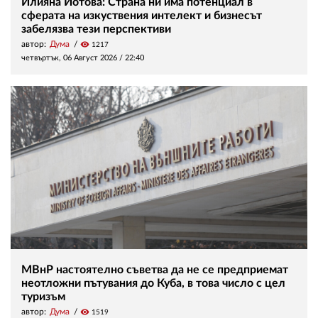
Илияна Йотова: Страна ни има потенциал в
сферата на изкуствения интелект и бизнесът
забелязва тези перспективи
автор:
Дума
visibility
1217
четвъртък, 06 Август 2026 /
22:40
МВнР настоятелно съветва да не се предприемат
неотложни пътувания до Куба, в това число с цел
туризъм
автор:
Дума
visibility
1519