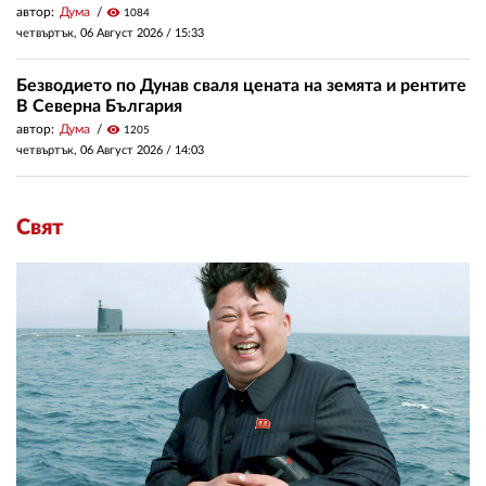
автор:
Дума
visibility
1084
четвъртък, 06 Август 2026 /
15:33
Безводието по Дунав сваля цената на земята и рентите
В Северна България
автор:
Дума
visibility
1205
четвъртък, 06 Август 2026 /
14:03
Свят