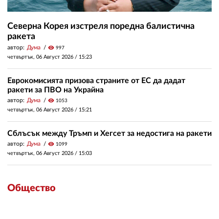
Северна Корея изстреля поредна балистична
ракета
автор:
Дума
visibility
997
четвъртък, 06 Август 2026 /
15:23
Еврокомисията призова страните от ЕС да дадат
ракети за ПВО на Украйна
автор:
Дума
visibility
1053
четвъртък, 06 Август 2026 /
15:21
Сблъсък между Тръмп и Хегсет за недостига на ракети
автор:
Дума
visibility
1099
четвъртък, 06 Август 2026 /
15:03
Общество