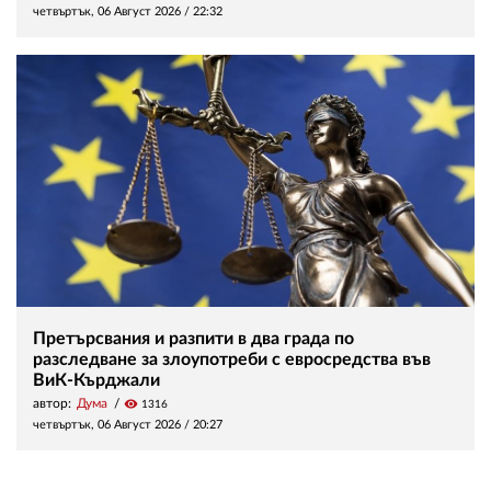
четвъртък, 06 Август 2026 /
22:32
Претърсвания и разпити в два града по
разследване за злоупотреби с евросредства във
ВиК-Кърджали
автор:
Дума
visibility
1316
четвъртък, 06 Август 2026 /
20:27