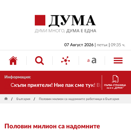
НАЧАЛО
БЪЛГАРИЯ
ИКОНОМИКА
ИЗБОРИ
07 Август 2026
петък
09:35 ч.
СВЯТ
ОБЩЕСТВО
Информация:
КУЛТУРА
Скъпи приятели! Ние пак сме тук! Времето се про
ПЪРВА СТРАНИЦА
на в-к „ДУМА“
ЖИВОТ
България
Половин милион са надомните работници в България
СПОРТ
ПРИЛОЖЕНИЯ
Половин милион са надомните
ДРУГИ