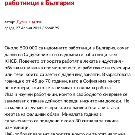
работници в България
ЗА НАС
Дума
автор:
visibility
334
АВТОРИ
сряда, 27 Април 2011
/ брой: 95
РЕДАКЦИЯ
Около 500 000 са надомните работници в България, сочат
КОНТАКТИ
данни на Сдружението на надомните работници към
КНСБ. Повечето от хората работят в леката индустрия -
РЕКЛАМА
обувна и шивашка промишленост, изработване на сувенири
или тези, които са заети с даден вид занаяти. Възрастовата
АБОНАМЕНТ
граница е от 45 до 70 години, като в София има много
пенсионери, които се занимават с надомна работа.
УСЛОВИЯ ЗА ПОЛЗВАНЕ
Има и научни работници, които в свободното си време се
ПОЛИТИКА ЗА БИСКВИТКИТЕ
занимават с такава дейност поради ниските им доходи. Не
са малко и случаите, при които наивни българи стават
ПОЛИТИКАТА ЗА
жертва на фалшиви обяви. Миналата година в
ПОВЕРИТЕЛНОСТ
сдружението са подадени около 30 сигнала за такива
измамници.
Най-добрият вариант за хората, които си търсят надомна