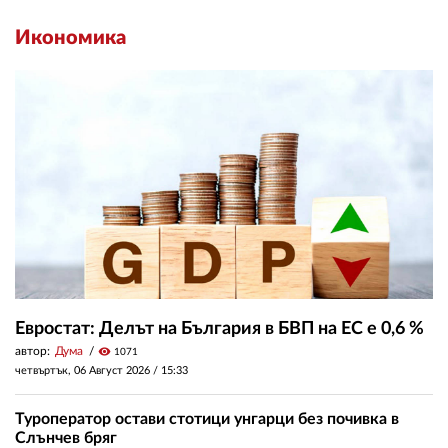
Икономика
Евростат: Делът на България в БВП на ЕС е 0,6 %
автор:
Дума
visibility
1071
четвъртък, 06 Август 2026 /
15:33
Туроператор остави стотици унгарци без почивка в
Слънчев бряг