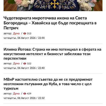
Чудотворната мироточива икона на Света
Богородица – Хавайска ще бъде посрещната в
Петрич
автор:
Дума
visibility
313
четвъртък, 06 Август 2026 /
22:44
Илияна Йотова: Страна ни има потенциал в сферата на
изкуствения интелект и бизнесът забелязва тези
перспективи
автор:
Дума
visibility
322
четвъртък, 06 Август 2026 /
22:40
МВнР настоятелно съветва да не се предприемат
неотложни пътувания до Куба, в това число с цел
туризъм
автор:
Дума
visibility
429
четвъртък, 06 Август 2026 /
22:32