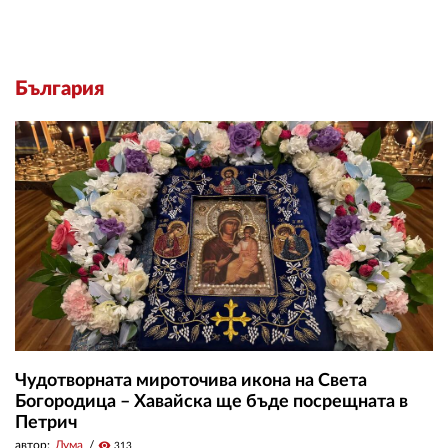
България
Чудотворната мироточива икона на Света
Богородица – Хавайска ще бъде посрещната в
Петрич
автор:
Дума
visibility
313