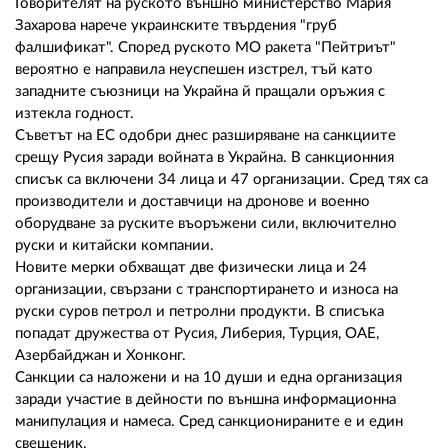
Говорителят на руското външно министерство Мария
Захарова нарече украинските твърдения "груб
фалшификат". Според руското МО ракета "Пейтриът"
вероятно е направила неуспешен изстрел, тъй като
западните съюзници на Украйна й пращали оръжия с
изтекла годност.
Съветът на ЕС одобри днес разширяване на санкциите
срещу Русия заради войната в Украйна. В санкционния
списък са включени 34 лица и 47 организации. Сред тях са
производители и доставчици на дронове и военно
оборудване за руските въоръжени сили, включително
руски и китайски компании.
Новите мерки обхващат две физически лица и 24
организации, свързани с транспортирането и износа на
руски суров петрол и петролни продукти. В списъка
попадат дружества от Русия, Либерия, Турция, ОАЕ,
Азербайджан и Хонконг.
Санкции са наложени и на 10 души и една организация
заради участие в дейности по външна информационна
манипулация и намеса. Сред санкционираните е и един
свещеник.