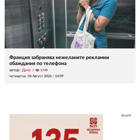
Франция забранява нежеланите рекламни
обаждания по телефона
автор:
Дума
visibility
1749
четвъртък, 06 Август 2026 /
14:09
Error9