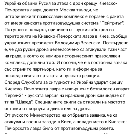
02 975 20 35
Украйна обвини Русия за атака с дрон срещу Киевско-
Печорската лавра, докато Москва твърди, че
историческият православен комплекс е поразен с ракета
от американската противовъздушна система "Пейтриът".
Потушен е пожарът, причинен от руския обстрел на
територията на Киевско-Печорската лавра в Киев, съобщи
украинският президент Володимир Зеленски. Потвърдено
е, че два руски дрона целенасочено са атакували тази част
на града, в която се намира историческият православен
комплекс, допълни той. И посочи, че е в постоянна връзка
със страните партньори, като ги информира за
последствията от атаката и нужната реакция.
Според Службата за сигурност на Украйна ударът срещу
Киевско-Печорската лавра е извършен с безпилотен апарат
"Геран-2" - руската версия на иранския дрон камикадзе от
типа "Шахед". Специалните екипи са открили на мястото
останки от корпуса и двигателя на дрона.
От руското Министерство на отбраната заявиха, че са
атакувани военни заводи в Киев, а попадението в Киевско-
Печорската лавра било от противовъздушна ракета.