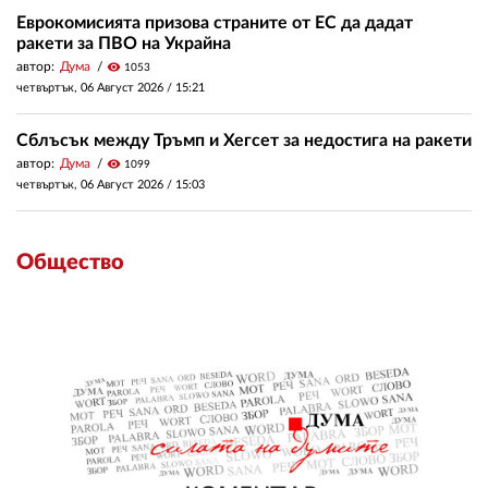
Еврокомисията призова страните от ЕС да дадат
ракети за ПВО на Украйна
автор:
Дума
visibility
1053
четвъртък, 06 Август 2026 /
15:21
Сблъсък между Тръмп и Хегсет за недостига на ракети
автор:
Дума
visibility
1099
четвъртък, 06 Август 2026 /
15:03
Общество