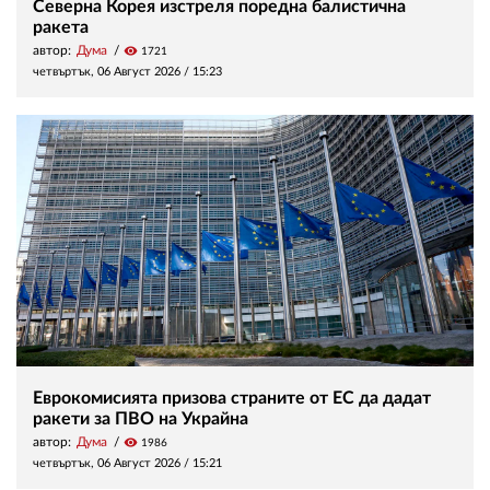
Северна Корея изстреля поредна балистична
ракета
автор:
Дума
visibility
1721
четвъртък, 06 Август 2026 /
15:23
Еврокомисията призова страните от ЕС да дадат
ракети за ПВО на Украйна
автор:
Дума
visibility
1986
четвъртък, 06 Август 2026 /
15:21