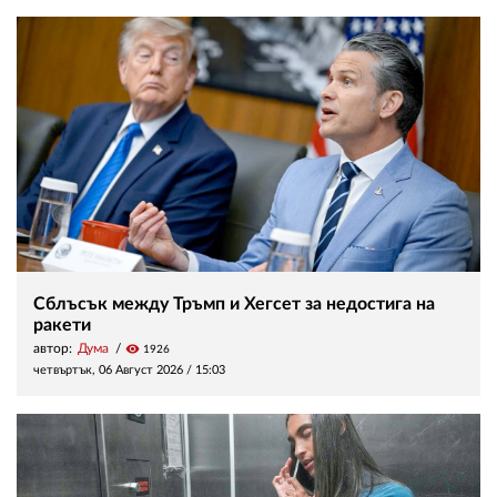
Сблъсък между Тръмп и Хегсет за недостига на
ракети
автор:
Дума
visibility
1926
четвъртък, 06 Август 2026 /
15:03