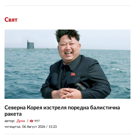
Свят
Северна Корея изстреля поредна балистична
ракета
автор:
Дума
visibility
997
четвъртък, 06 Август 2026 /
15:23