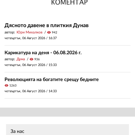
Дясното давене в плиткия Дунав
автор:
Юри Михалков
visibility
942
четвъртък, 06 Август 2026 /
16:37
Карикатура на деня - 06.08.2026 г.
автор:
Дума
visibility
936
четвъртък, 06 Август 2026 /
15:33
Революцията на богатите срещу бедните
visibility
1263
четвъртък, 06 Август 2026 /
14:33
За нас