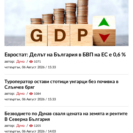
Евростат: Делът на България в БВП на ЕС е 0,6 %
автор:
Дума
visibility
1071
четвъртък, 06 Август 2026 /
15:33
Туроператор остави стотици унгарци без почивка в
Слънчев бряг
автор:
Дума
visibility
1084
четвъртък, 06 Август 2026 /
15:33
Безводието по Дунав сваля цената на земята и рентите
В Северна България
автор:
Дума
visibility
1205
четвъртък, 06 Август 2026 /
14:03