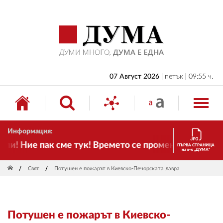
НАЧАЛО
БЪЛГАРИЯ
ИКОНОМИКА
ИЗБОРИ
07 Август 2026
петък
09:55 ч.
СВЯТ
ОБЩЕСТВО
Информация:
КУЛТУРА
! Ние пак сме тук! Времето се променя и налага не
ПЪРВА СТРАНИЦА
на в-к „ДУМА“
ЖИВОТ
Свят
Потушен е пожарът в Киевско-Печорската лавра
СПОРТ
ПРИЛОЖЕНИЯ
Потушен е пожарът в Киевско-
ДРУГИ