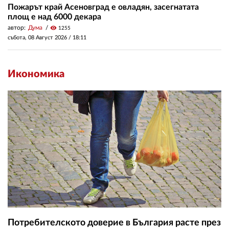
Пожарът край Асеновград е овладян, засегнатата
площ е над 6000 декара
автор:
Дума
visibility
1255
събота, 08 Август 2026 /
18:11
Икономика
Потребителското доверие в България расте през