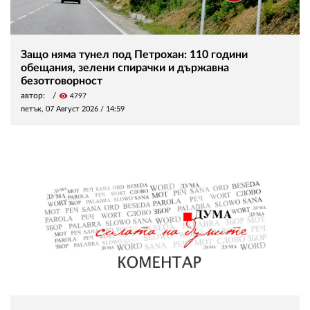
Защо няма тунел под Петрохан: 110 години
обещания, зелени спирачки и държавна
безотговорност
автор:
visibility
4797
петък, 07 Август 2026 /
14:59