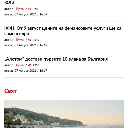
юли
автор:
Дума
visibility
3235
петък, 07 Август 2026 /
16:39
КФН: От 9 август цените на финансовите услуги ще са
само в евро
автор:
Дума
visibility
3547
петък, 07 Август 2026 /
16:19
„Алстом“ достави първите 10 влака за България
автор:
Дума
visibility
2956
петък, 07 Август 2026 /
16:17
Свят