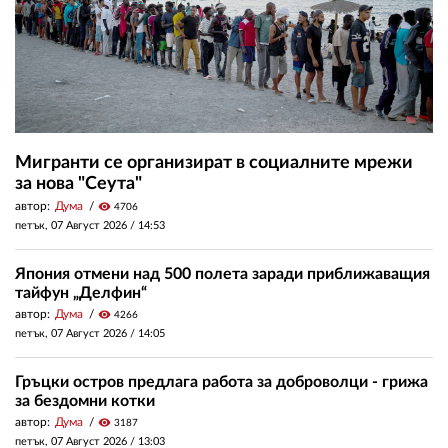
Мигранти се организират в социалните мрежи
за нова "Сеута"
автор:
Дума
visibility
4706
петък, 07 Август 2026 /
14:53
Япония отмени над 500 полета заради приближаващия
тайфун „Делфин“
автор:
Дума
visibility
4266
петък, 07 Август 2026 /
14:05
Гръцки остров предлага работа за доброволци - грижа
за бездомни котки
автор:
Дума
visibility
3187
петък, 07 Август 2026 /
13:03