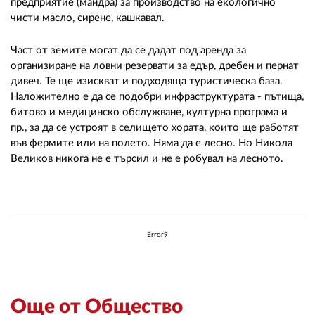
предприятие (мандра) за производство на екологично
чисти масло, сирене, кашкавал.
Част от земите могат да се дадат под аренда за
организиране на ловни резервати за едър, дребен и пернат
дивеч. Те ще изискват и подходяща туристическа база.
Наложително е да се подобри инфраструктурата - пътища,
битово и медицинско обслужване, културна програма и
пр., за да се устроят в селището хората, които ще работят
във фермите или на полето. Няма да е лесно. Но Никола
Великов никога не е търсил и не е робувал на лесното.
Error9
Още от Общество