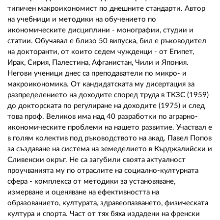
02 975 20 35
типичен макроикономист по днешните стандарти. Автор
на учебници и методики на обучението по
икономическите дисциплини - монографии, студии и
статии. Обучавал е близо 50 випуска, бил е ръководител
на докторанти, от които седем чужденци - от Египет,
Ирак, Сирия, Палестина, Афганистан, Чили и Япония.
Негови ученици днес са преподаватели по микро- и
макроикономика. От кандидатската му дисертация за
разпределението на доходите според труда в ТКЗС (1959)
до докторската по регулиране на доходите (1975) и след
това проф. Великов има над 40 разработки по аграрно-
икономическите проблеми на нашето развитие. Участвал е
в голям колектив под ръководството на акад. Павел Попов
за създаване на система на земеделието в Кърджалийски и
Сливенски окръг. Не са загубили своята актуалност
проучванията му по отраслите на социално-културната
сфера - комплекса от методики за установяване,
измерване и оценяване на ефективността на
образованието, културата, здравеопазването, физическата
култура и спорта. Част от тях бяха издадени на френски