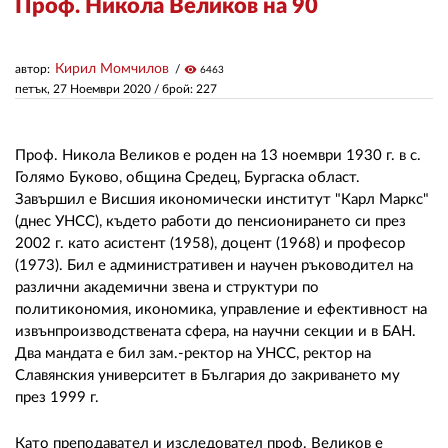
Проф. Никола Великов на 90
ЗА НАС
Кирил Момчилов
автор:
visibility
6463
петък, 27 Ноември 2020
/ брой: 227
АВТОРИ
РЕДАКЦИЯ
Проф. Никола Великов е роден на 13 ноември 1930 г. в с.
КОНТАКТИ
Голямо Буково, община Средец, Бургаска област.
Завършил е Висшия икономически институт "Карл Маркс"
РЕКЛАМА
(днес УНСС), където работи до пенсионирането си през
2002 г. като асистент (1958), доцент (1968) и професор
АБОНАМЕНТ
(1973). Бил е административен и научен ръководител на
различни академични звена и структури по
УСЛОВИЯ ЗА ПОЛЗВАНЕ
политикономия, икономика, управление и ефективност на
извънпроизводствената сфера, на научни секции и в БАН.
ПОЛИТИКА ЗА БИСКВИТКИТЕ
Два мандата е бил зам.-ректор на УНСС, ректор на
ПОЛИТИКАТА ЗА
Славянския университет в България до закриването му
ПОВЕРИТЕЛНОСТ
през 1999 г.
Като преподавател и изследовател проф. Великов е