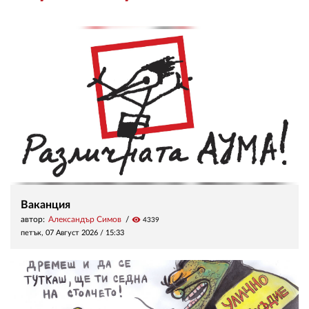
Ваканция
автор:
Александър Симов
visibility
4339
петък, 07 Август 2026 /
15:33