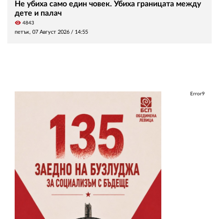
Не убиха само един човек. Убиха границата между
дете и палач
visibility
4843
петък, 07 Август 2026 /
14:55
Error9