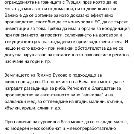
огражденията на границата с Турция, през която да не
могат да минават нито домашни, нито диви животни.
Важно е да се организира ново доказано ефективно
производство, способно да се конкурира в ЕС, да се търсят
инвестиции за това. Трябва да има и органи за координация
при приемането на проекти, сключването на договори и
текущия контрол на създадените производствени звена. И
нещо много важно - при никакви обстоятелства да не се
допуска нарушаване на екологичното равновесие в региона,
изсичане на гори и пр.
Землището на Голямо Буково е подходящо за
животновъдство. По поречието на Бяла река могат да се
изградят развъдници за риба. Регионът е благодатен за
производство на автентичното вино "алжирка" и на
балкански мед, за отглеждане на ягоди, малини, къпини,
ябълки, круши, сливи и др.
При наличие на суровинна база може да се създаде малък,
но модерен месокомбинат и млекопреработвателно