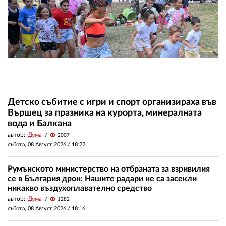
Детско събитие с игри и спорт организираха във
Вършец за празника на курорта, минералната
вода и Балкана
автор:
Дума
visibility
2007
събота, 08 Август 2026 /
18:22
Румънското министерство на отбраната за взривилия
се в България дрон: Нашите радари не са засекли
никакво въздухоплавателно средство
автор:
Дума
visibility
1282
събота, 08 Август 2026 /
18:16