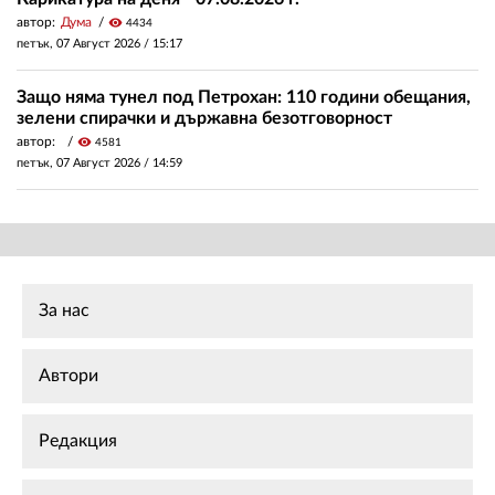
автор:
Дума
visibility
4434
петък, 07 Август 2026 /
15:17
Защо няма тунел под Петрохан: 110 години обещания,
зелени спирачки и държавна безотговорност
автор:
visibility
4581
петък, 07 Август 2026 /
14:59
За нас
Автори
Редакция