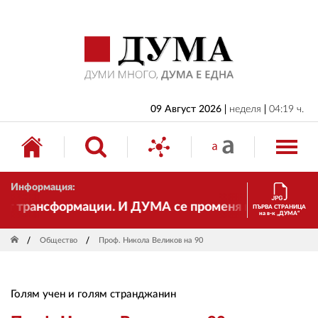
НАЧАЛО
БЪЛГАРИЯ
ИКОНОМИКА
ИЗБОРИ
09 Август 2026
неделя
04:19 ч.
СВЯТ
ОБЩЕСТВО
Информация:
КУЛТУРА
 трансформации. И ДУМА се променя и става електро
ПЪРВА СТРАНИЦА
на в-к „ДУМА“
ЖИВОТ
Общество
Проф. Никола Великов на 90
СПОРТ
ПРИЛОЖЕНИЯ
Голям учен и голям странджанин
ДРУГИ