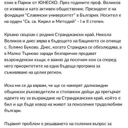
език в Париж от ЮНЕСКО. През годините проф. Великов
се изявява и като активен общественик. Президент е на
фондация "Славянски университет" в България. Носител е
на орден "Св. св. Кирил и Методий" - I и II степен.
Кръвно свързан с родния Странджански край, Никола
Великов и днес вярва в бъдещето на бащиното си огнище
с. Голямо Буково. Днес, когато Странджа се обезлюдява, а
в Малко Търново заради безпаричие продават
възрожденски къщи, е важно да посочим кои са според
него приоритетите на една бъдеща програма за
съживяване на целия регион.
Иска ми се да вярвам, че ще се намерят далновидни
общински ръководители и стопански дейци да прегърнат
идеите му за възраждане на Странджанския край, който е
бил и ще бъде извор на живот за поколения трудолюбиви
българи.
Първият проблем е решаването на големия въпрос за