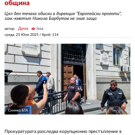
община
Цял ден течаха обиски в дирекция "Европейски проекти",
ЗА НАС
зам.-кметът Никола Барбутов не знае защо
АВТОРИ
Дума
автор:
visibility
7616
сряда, 25 Юни 2025
/ брой: 114
РЕДАКЦИЯ
КОНТАКТИ
РЕКЛАМА
АБОНАМЕНТ
УСЛОВИЯ ЗА ПОЛЗВАНЕ
ПОЛИТИКА ЗА БИСКВИТКИТЕ
Снимка БТА
ПОЛИТИКАТА ЗА
ПОВЕРИТЕЛНОСТ
Прокуратурата разследва корупционно престъпление в