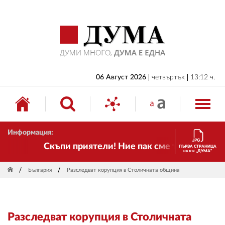
НАЧАЛО
БЪЛГАРИЯ
ИКОНОМИКА
ИЗБОРИ
06 Август 2026
четвъртък
13:12 ч.
СВЯТ
ОБЩЕСТВО
Информация:
КУЛТУРА
Скъпи приятели! Ние пак сме тук! Времето с
ПЪРВА СТРАНИЦА
на в-к „ДУМА“
ЖИВОТ
България
Разследват корупция в Столичната община
СПОРТ
ПРИЛОЖЕНИЯ
Разследват корупция в Столичната
ДРУГИ