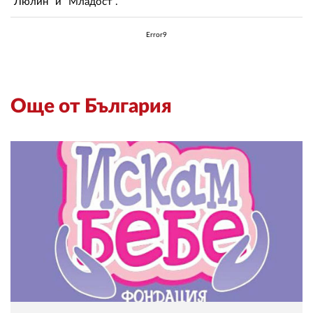
"Люлин" и "Младост".
Error9
Още от България