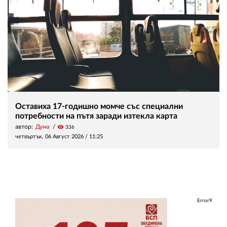
Оставиха 17-годишно момче със специални
потребности на пътя заради изтекла карта
автор:
Дума
visibility
336
четвъртък, 06 Август 2026 /
11:25
Error9