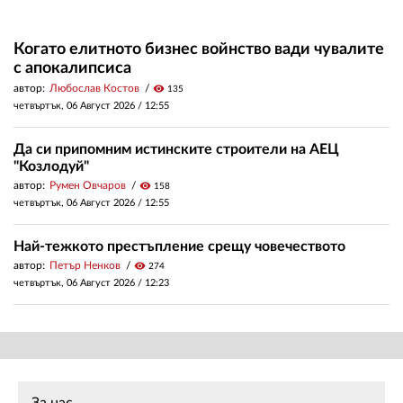
Когато елитното бизнес войнство вади чувалите
с апокалипсиса
автор:
Любослав Костов
visibility
135
четвъртък, 06 Август 2026 /
12:55
Да си припомним истинските строители на АЕЦ
"Козлодуй"
автор:
Румен Овчаров
visibility
158
четвъртък, 06 Август 2026 /
12:55
Най-тежкото престъпление срещу човечеството
автор:
Петър Ненков
visibility
274
четвъртък, 06 Август 2026 /
12:23
За нас