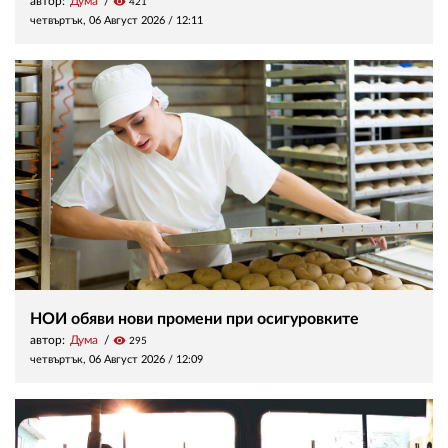
автор:
Дума
visibility
421
четвъртък, 06 Август 2026 /
12:11
НОИ обяви нови промени при осигуровките
автор:
Дума
visibility
295
четвъртък, 06 Август 2026 /
12:09