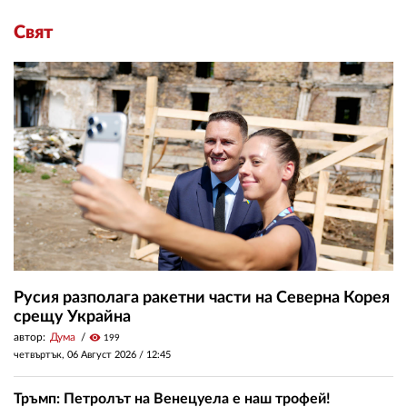
Свят
Русия разполага ракетни части на Северна Корея
срещу Украйна
автор:
Дума
visibility
199
четвъртък, 06 Август 2026 /
12:45
Тръмп: Петролът на Венецуела е наш трофей!