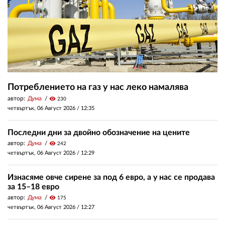
Потреблението на газ у нас леко намалява
автор:
Дума
visibility
230
четвъртък, 06 Август 2026 /
12:35
Последни дни за двойно обозначение на цените
автор:
Дума
visibility
242
четвъртък, 06 Август 2026 /
12:29
Изнасяме овче сирене за под 6 евро, а у нас се продава
за 15–18 евро
автор:
Дума
visibility
175
четвъртък, 06 Август 2026 /
12:27