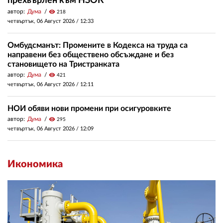
прехвърлен към НЗОК
автор:
Дума
visibility
218
четвъртък, 06 Август 2026 /
12:33
Омбудсманът: Промените в Кодекса на труда са
направени без обществено обсъждане и без
становището на Тристранката
автор:
Дума
visibility
421
четвъртък, 06 Август 2026 /
12:11
НОИ обяви нови промени при осигуровките
автор:
Дума
visibility
295
четвъртък, 06 Август 2026 /
12:09
Икономика