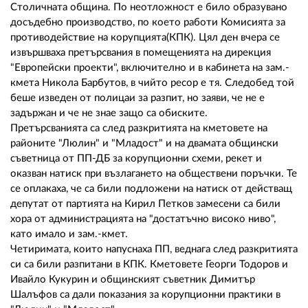
02 975 20 35
Столичната община. По неотложност е било образувано
досъдебно производство, по което работи Комисията за
противодействие на корупцията(КПК). Цял ден вчера се
извършваха претърсвания в помещенията на дирекция
"Европейски проекти", включително и в кабинета на зам.-
кмета Никола Барбутов, в чийто ресор е тя. Следобед той
беше изведен от полицаи за разпит, но заяви, че не е
задържан и че не знае защо са обиските.
Претърсванията са след разкритията на кметовете на
районите "Люлин" и "Младост" и на двамата общински
съветница от ПП-ДБ за корупционни схеми, рекет и
оказван натиск при възлагането на обществени поръчки. Те
се оплакаха, че са били подложени на натиск от действащ
депутат от партията на Кирил Петков замесени са били
хора от администрацията на "достатъчно високо ниво",
като имало и зам.-кмет.
Четиримата, които напуснаха ПП, веднага след разкритията
си са били разпитани в КПК. Кметовете Георги Тодоров и
Ивайло Кукурин и общинският съветник Димитър
Шалъфов са дали показания за корупционни практики в