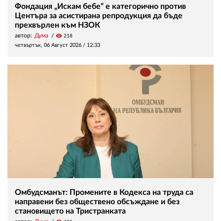
Фондация „Искам бебе“ е категорично против
Центъра за асистирана репродукция да бъде
прехвърлен към НЗОК
автор:
Дума
visibility
218
четвъртък, 06 Август 2026 /
12:33
Омбудсманът: Промените в Кодекса на труда са
направени без обществено обсъждане и без
становището на Тристранката