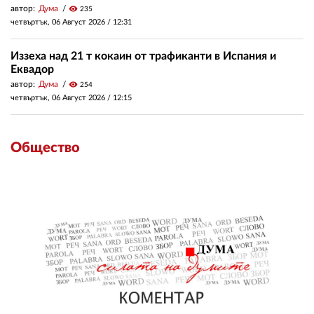
автор:
Дума
visibility
235
четвъртък, 06 Август 2026 /
12:31
Иззеха над 21 т кокаин от трафиканти в Испания и
Еквадор
автор:
Дума
visibility
254
четвъртък, 06 Август 2026 /
12:15
Общество