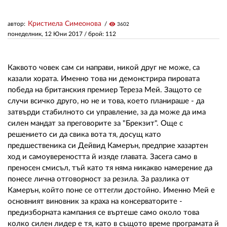
Кристиела Симеонова
автор:
visibility
3602
ЗА НАС
понеделник, 12 Юни 2017
/ брой: 112
АВТОРИ
РЕДАКЦИЯ
Каквото човек сам си направи, никой друг не може, са
казали хората. Именно това ни демонстрира пировата
КОНТАКТИ
победа на британския премиер Тереза Мей. Защото се
случи всичко друго, но не и това, което планираше - да
РЕКЛАМА
затвърди стабилното си управление, за да може да има
силен мандат за преговорите за "Брекзит". Още с
АБОНАМЕНТ
решението си да свика вота тя, досущ като
предшественика си Дейвид Камерън, предприе хазартен
УСЛОВИЯ ЗА ПОЛЗВАНЕ
ход и самоувереността й изяде главата. Засега само в
преносен смисъл, тъй като тя няма никакво намерение да
ПОЛИТИКА ЗА БИСКВИТКИТЕ
понесе лична отговорност за резила. За разлика от
ПОЛИТИКАТА ЗА
Камерън, който поне се оттегли достойно. Именно Мей е
ПОВЕРИТЕЛНОСТ
основният виновник за краха на консерваторите -
предизборната кампания се въртеше само около това
колко силен лидер е тя, като в същото време програмата й