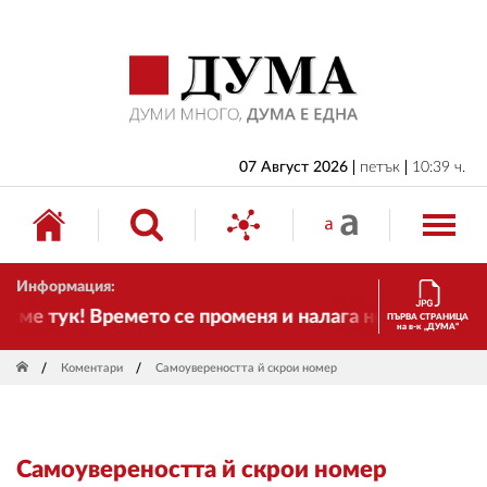
НАЧАЛО
БЪЛГАРИЯ
ИКОНОМИКА
ИЗБОРИ
07 Август 2026
петък
10:39 ч.
СВЯТ
ОБЩЕСТВО
Информация:
КУЛТУРА
ме тук! Времето се променя и налага необходимостт
ПЪРВА СТРАНИЦА
на в-к „ДУМА“
ЖИВОТ
Коментари
Самоувереността й скрои номер
СПОРТ
ПРИЛОЖЕНИЯ
Самоувереността й скрои номер
ДРУГИ