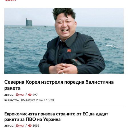
Северна Корея изстреля поредна балистична
ракета
автор:
Дума
visibility
997
четвъртък, 06 Август 2026 /
15:23
Еврокомисията призова страните от ЕС да дадат
ракети за ПВО на Украйна
автор:
Дума
visibility
1053