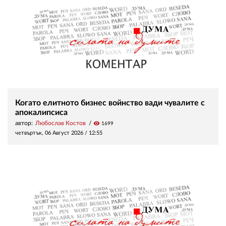
Когато елитното бизнес войнство вади чувалите с
апокалипсиса
автор:
Любослав Костов
visibility
1699
четвъртък, 06 Август 2026 /
12:55