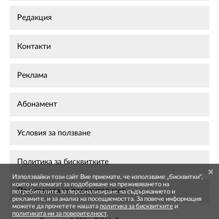
Редакция
Контакти
Реклама
Абонамент
Условия за ползване
Политика за бисквитките
Използвайки този сайт Вие приемате, че използваме „бисквитки",
които ни помагат за подобряване на преживяването на
Политиката за поверителност
потребителите, за персонализиране на съдържанието и
рекламите, и за анализ на посещаемостта. За повече информация
можете да прочетете нашата
политика за бисквитките
и
политиката ни за поверителност
.