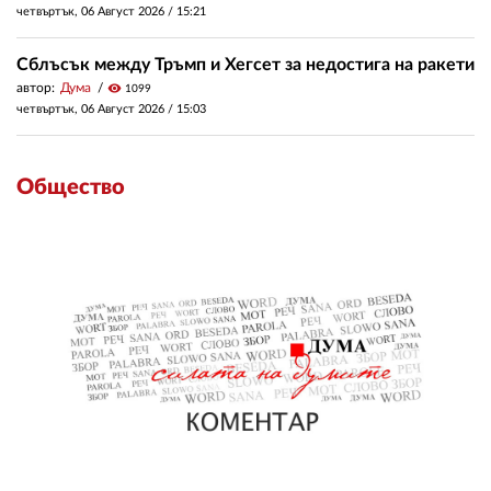
четвъртък, 06 Август 2026 /
15:21
Сблъсък между Тръмп и Хегсет за недостига на ракети
автор:
Дума
visibility
1099
четвъртък, 06 Август 2026 /
15:03
Общество