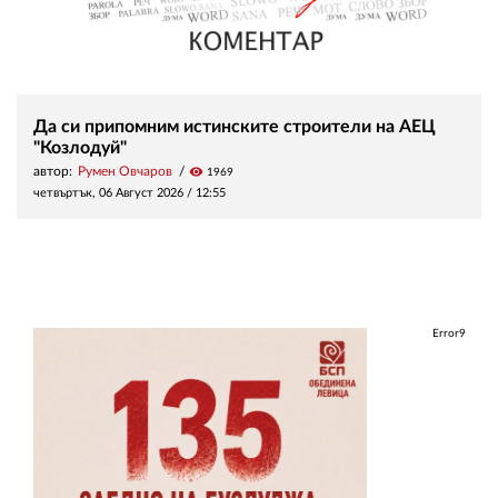
Да си припомним истинските строители на АЕЦ
"Козлодуй"
автор:
Румен Овчаров
visibility
1969
четвъртък, 06 Август 2026 /
12:55
Error9