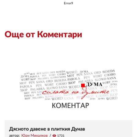
Error9
Още от Коментари
Дясното давене в плиткия Дунав
автор:
Юри Михалков
visibility
1731