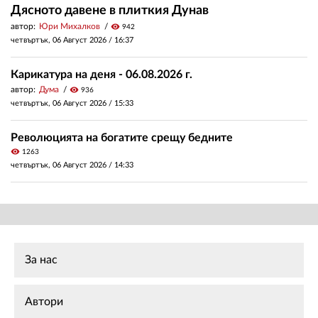
Дясното давене в плиткия Дунав
автор:
Юри Михалков
visibility
942
четвъртък, 06 Август 2026 /
16:37
Карикатура на деня - 06.08.2026 г.
автор:
Дума
visibility
936
четвъртък, 06 Август 2026 /
15:33
Революцията на богатите срещу бедните
visibility
1263
четвъртък, 06 Август 2026 /
14:33
За нас
Автори