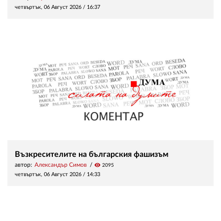
четвъртък, 06 Август 2026 /
16:37
Възкресителите на българския фашизъм
автор:
Александър Симов
visibility
2095
четвъртък, 06 Август 2026 /
14:33