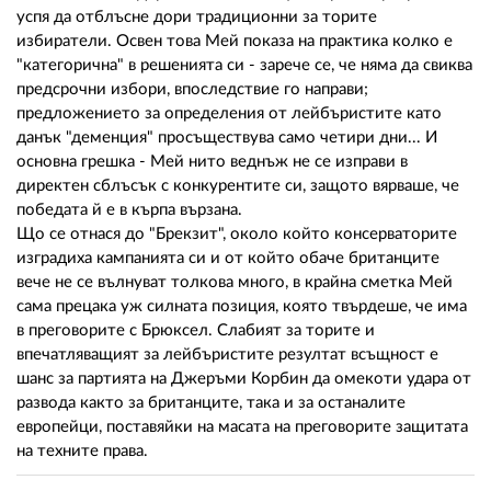
02 975 20 35
успя да отблъсне дори традиционни за торите
избиратели. Освен това Мей показа на практика колко е
"категорична" в решенията си - зарече се, че няма да свиква
предсрочни избори, впоследствие го направи;
предложението за определения от лейбъристите като
данък "деменция" просъществува само четири дни... И
основна грешка - Мей нито веднъж не се изправи в
директен сблъсък с конкурентите си, защото вярваше, че
победата й е в кърпа вързана.
Що се отнася до "Брекзит", около който консерваторите
изградиха кампанията си и от който обаче британците
вече не се вълнуват толкова много, в крайна сметка Мей
сама прецака уж силната позиция, която твърдеше, че има
в преговорите с Брюксел. Слабият за торите и
впечатляващият за лейбъристите резултат всъщност е
шанс за партията на Джеръми Корбин да омекоти удара от
развода както за британците, така и за останалите
европейци, поставяйки на масата на преговорите защитата
на техните права.