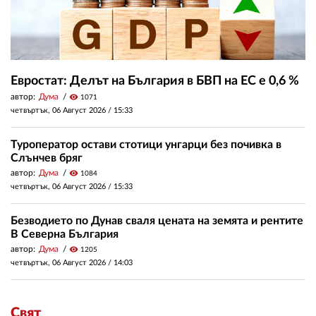
Евростат: Делът на България в БВП на ЕС е 0,6 %
автор:
Дума
visibility
1071
четвъртък, 06 Август 2026 /
15:33
Туроператор остави стотици унгарци без почивка в
Слънчев бряг
автор:
Дума
visibility
1084
четвъртък, 06 Август 2026 /
15:33
Безводието по Дунав сваля цената на земята и рентите
В Северна България
автор:
Дума
visibility
1205
четвъртък, 06 Август 2026 /
14:03
Свят