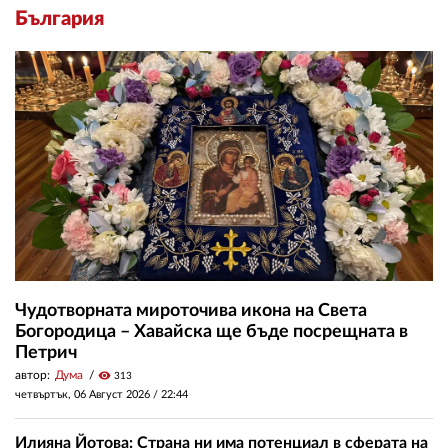
България
Чудотворната мироточива икона на Света
Богородица – Хавайска ще бъде посрещната в
Петрич
автор:
Дума
visibility
313
четвъртък, 06 Август 2026 /
22:44
Илияна Йотова: Страна ни има потенциал в сферата на