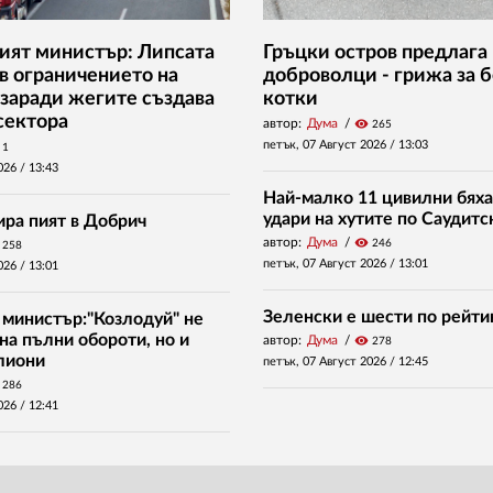
ият министър: Липсата
Гръцки остров предлага 
 в ограничението на
доброволци - грижа за 
заради жегите създава
котки
сектора
автор:
Дума
visibility
265
петък, 07 Август 2026 /
13:03
1
026 /
13:43
Най-малко 11 цивилни бяха
удари на хутите по Саудитс
ира пият в Добрич
автор:
Дума
visibility
246
258
петък, 07 Август 2026 /
13:01
026 /
13:01
Зеленски е шести по рейти
 министър:"Козлодуй" не
на пълни обороти, но и
автор:
Дума
visibility
278
илиони
петък, 07 Август 2026 /
12:45
286
026 /
12:41