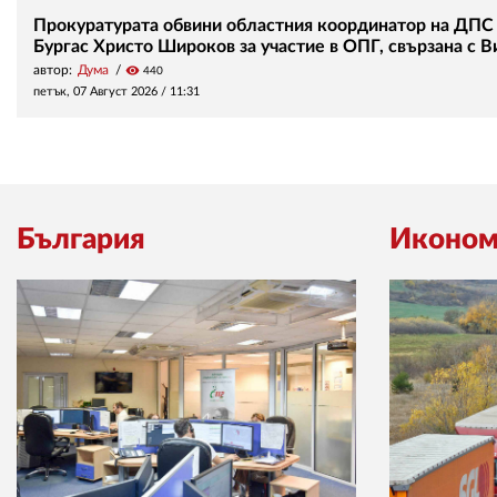
Прокуратурата обвини областния координатор на ДПС
Бургас Христо Широков за участие в ОПГ, свързана с В
автор:
Дума
visibility
440
петък, 07 Август 2026 /
11:31
България
Иконом