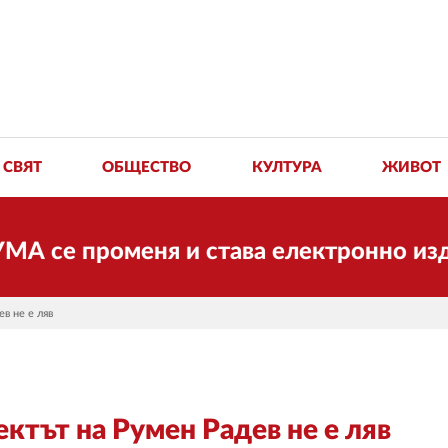
СВЯТ
ОБЩЕСТВО
КУЛТУРА
ЖИВОТ
променя и става електронно издание, н
в не е ляв
ектът на Румен Радев не е ляв