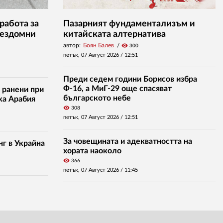
работа за
Пазарният фундаментализъм и
бездомни
китайската алтернатива
автор:
Боян Балев
visibility
300
петък, 07 Август 2026 /
12:51
Преди седем години Борисов избра
Ф-16, а МиГ-29 още спасяват
 ранени при
българското небе
ка Арабия
visibility
308
петък, 07 Август 2026 /
12:51
За човещината и адекватността на
нг в Украйна
хората наоколо
visibility
366
петък, 07 Август 2026 /
11:45