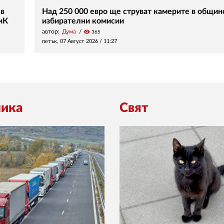
 в
Над 250 000 евро ще струват камерите в общин
иК
избирателни комисии
автор:
Дума
visibility
365
петък, 07 Август 2026 /
11:27
ика
Свят