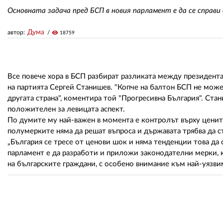
Основната задача пред БСП в новия парламент е да се справи 
Дума
автор:
visibility
18759
Все повече хора в БСП разбират разликата между президента 
на партията Сергей Станишев. "Копче на балтон БСП не може 
другата страна", коментира той "Прогресивна България". Ста
положителен за левицата аспект.
По думите му най-важен в момента е контролът върху цените
полумерките няма да решат въпроса и държавата трябва да ст
„България се тресе от ценови шок и няма тенденции това да 
парламент е да разработи и приложи законодателни мерки, к
на българските граждани, с особено внимание към най-уязвим