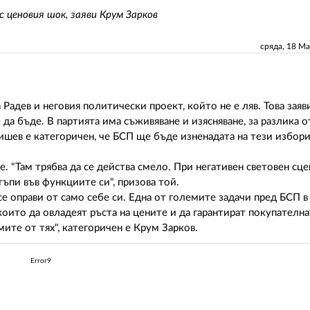
с ценовия шок, заяви Крум Зарков
сряда, 18 М
Радев и неговия политически проект, който не е ляв. Това заяв
да бъде. В партията има съживяване и изясняване, за разлика о
нишев е категоричен, че БСП ще бъде изненадата на тези избори
. "Там трябва да се действа смело. При негативен световен сц
ъпи във функциите си", призова той.
се оправи от само себе си. Една от големите задачи пред БСП 
оито да овладеят ръста на цените и да гарантират покупателн
ите от тях", категоричен е Крум Зарков.
Error9