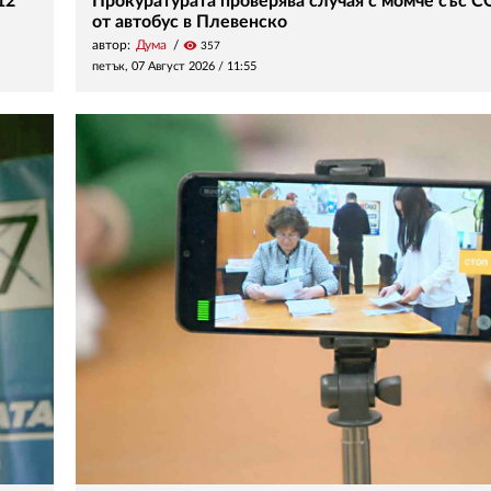
12
Прокуратурата проверява случая с момче със С
от автобус в Плевенско
автор:
Дума
visibility
357
петък, 07 Август 2026 /
11:55