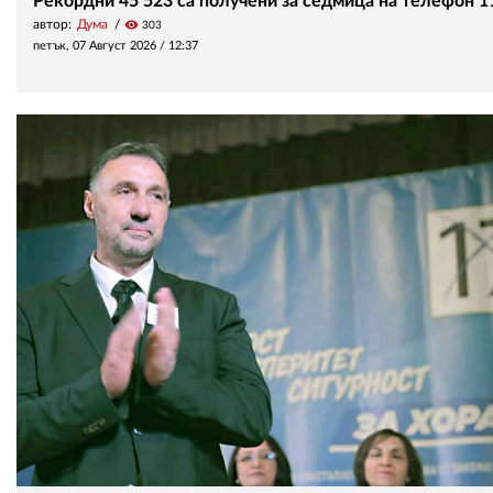
Рекордни 45 523 са получени за седмица на телефон 1
автор:
Дума
visibility
303
петък, 07 Август 2026 /
12:37