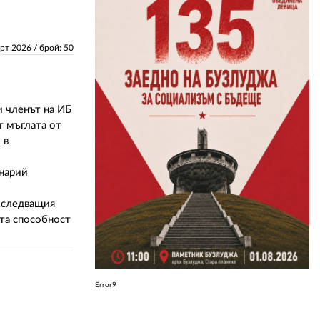
ЗА НАС
арт 2026
/ брой: 50
АВТОРИ
РЕДАКЦИЯ
и членът на ИБ
КОНТАКТИ
т мъглата от
 в
РЕКЛАМА
енарий
АБОНАМЕНТ
в следващия
УСЛОВИЯ ЗА ПОЛЗВАНЕ
ата способност
ПОЛИТИКА ЗА БИСКВИТКИТЕ
ПОЛИТИКАТА ЗА
ПОВЕРИТЕЛНОСТ
Error9