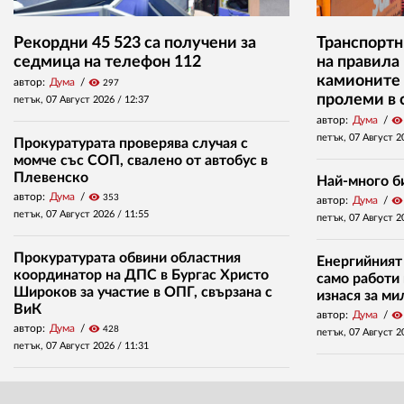
Рекордни 45 523 са получени за
Транспортн
седмица на телефон 112
на правила
камионите 
автор:
Дума
visibility
297
пролеми в 
петък, 07 Август 2026 /
12:37
автор:
Дума
visibility
петък, 07 Август 2
Прокуратурата проверява случая с
момче със СОП, свалено от автобус в
Плевенско
Най-много б
автор:
Дума
visibility
353
автор:
Дума
visibility
петък, 07 Август 2026 /
11:55
петък, 07 Август 2
Прокуратурата обвини областния
Енергийният
координатор на ДПС в Бургас Христо
само работи 
Широков за участие в ОПГ, свързана с
изнася за м
ВиК
автор:
Дума
visibility
автор:
Дума
visibility
428
петък, 07 Август 2
петък, 07 Август 2026 /
11:31