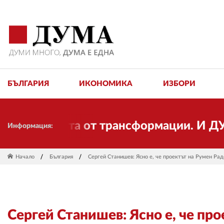
БЪЛГАРИЯ
ИКОНОМИКА
ИЗБОРИ
имостта от трансформации. И ДУМА се 
Информация:
Начало
България
Сергей Станишев: Ясно е, че проектът на Румен Раде
Сергей Станишев: Ясно е, че про