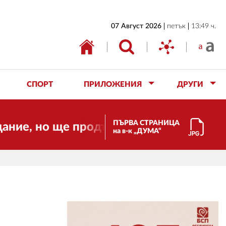
НАЧАЛО
07 Август 2026
петък
13:49 ч.
БЪЛГАРИЯ
ИКОНОМИКА
ИЗБОРИ
СПОРТ
ПРИЛОЖЕНИЯ
ДРУГИ
СВЯТ
ОБЩЕСТВО
ПЪРВА СТРАНИЦА
о ще продължи да работи за вас и за с
на в-к „ДУМА“
КУЛТУРА
ЖИВОТ
СПОРТ
ПРИЛОЖЕНИЯ
ДРУГИ