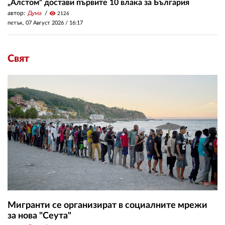
„Алстом“ достави първите 10 влака за България
автор:
Дума
visibility
2126
петък, 07 Август 2026 /
16:17
Свят
Мигранти се организират в социалните мрежи
за нова "Сеута"