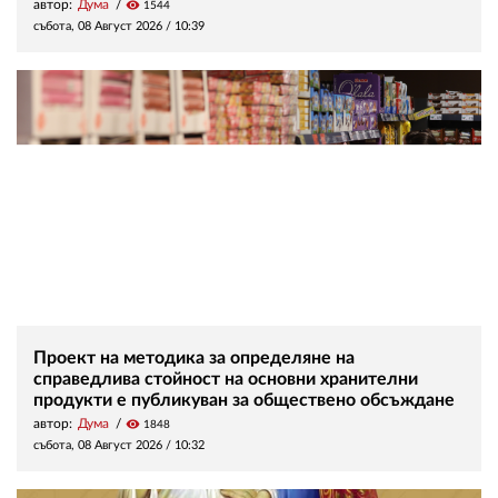
автор:
Дума
visibility
1544
събота, 08 Август 2026 /
10:39
Проект на методика за определяне на
справедлива стойност на основни хранителни
продукти е публикуван за обществено обсъждане
автор:
Дума
visibility
1848
събота, 08 Август 2026 /
10:32