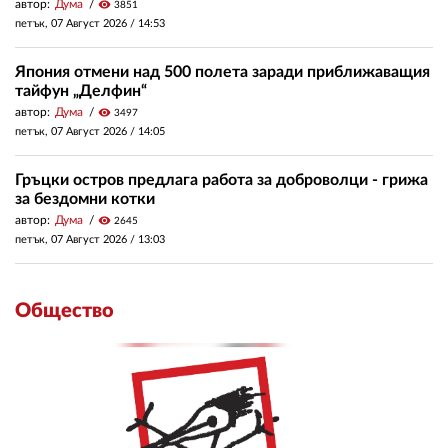
автор:
Дума
visibility
3851
петък, 07 Август 2026 /
14:53
Япония отмени над 500 полета заради приближаващия
тайфун „Делфин“
автор:
Дума
visibility
3497
петък, 07 Август 2026 /
14:05
Гръцки остров предлага работа за доброволци - грижа
за бездомни котки
автор:
Дума
visibility
2645
петък, 07 Август 2026 /
13:03
Общество