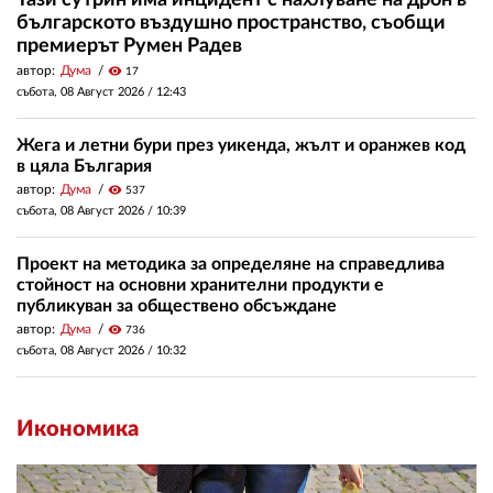
Тази сутрин има инцидент с нахлуване на дрон в
българското въздушно пространство, съобщи
премиерът Румен Радев
автор:
Дума
visibility
17
събота, 08 Август 2026 /
12:43
Жега и летни бури през уикенда, жълт и оранжев код
в цяла България
автор:
Дума
visibility
537
събота, 08 Август 2026 /
10:39
Проект на методика за определяне на справедлива
стойност на основни хранителни продукти е
публикуван за обществено обсъждане
автор:
Дума
visibility
736
събота, 08 Август 2026 /
10:32
Икономика