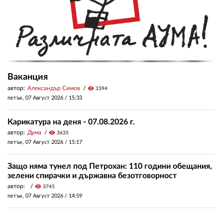
Ваканция
автор:
Александър Симов
visibility
3394
петък, 07 Август 2026 /
15:33
Карикатура на деня - 07.08.2026 г.
автор:
Дума
visibility
3635
петък, 07 Август 2026 /
15:17
Защо няма тунел под Петрохан: 110 години обещания,
зелени спирачки и държавна безотговорност
автор:
visibility
3745
петък, 07 Август 2026 /
14:59