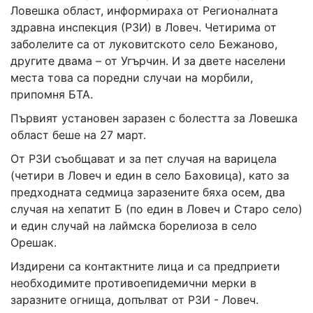
02 975 20 35
Ловешка област, информираха от Регионалната
здравна инспекция (РЗИ) в Ловеч. Четирима от
заболелите са от луковитското село Бежаново,
другите двама – от Угърчин. И за двете населени
места това са поредни случаи на морбили,
припомня БТА.
Първият установен заразен с болестта за Ловешка
област беше на 27 март.
От РЗИ съобщават и за пет случая на варицела
(четири в Ловеч и един в село Баховица), като за
предходната седмица заразените бяха осем, два
случая на хепатит Б (по един в Ловеч и Старо село)
и един случай на лаймска борелиоза в село
Орешак.
Издирени са контактните лица и са предприети
необходимите противоепидемични мерки в
заразните огнища, допълват от РЗИ - Ловеч.