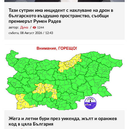
Тази сутрин има инцидент с нахлуване на дрон в
българското въздушно пространство, съобщи
премиерът Румен Радев
автор:
Дума
visibility
1244
събота, 08 Август 2026 /
12:43
Жега и летни бури през уикенда, жълт и оранжев
код в цяла България