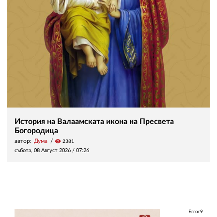
История на Валаамската икона на Пресвета
Богородица
автор:
Дума
visibility
2381
събота, 08 Август 2026 /
07:26
Error9