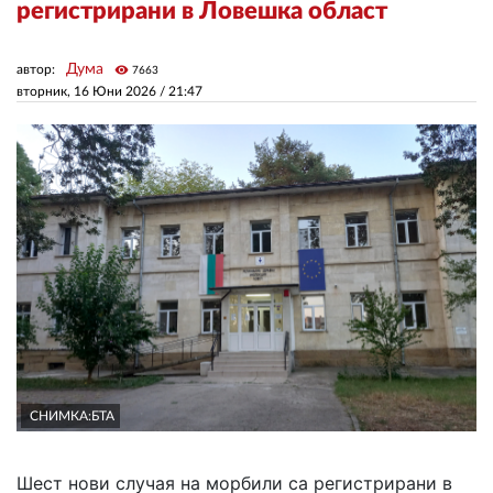
регистрирани в Ловешка област
ЗА НАС
Дума
автор:
visibility
7663
вторник, 16 Юни 2026 /
21:47
АВТОРИ
РЕДАКЦИЯ
КОНТАКТИ
РЕКЛАМА
АБОНАМЕНТ
УСЛОВИЯ ЗА ПОЛЗВАНЕ
ПОЛИТИКА ЗА БИСКВИТКИТЕ
ПОЛИТИКАТА ЗА
СНИМКА:БТА
ПОВЕРИТЕЛНОСТ
Шест нови случая на морбили са регистрирани в