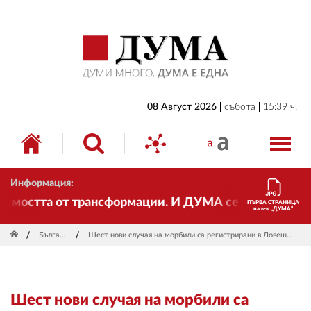
НАЧАЛО
БЪЛГАРИЯ
ИКОНОМИКА
ИЗБОРИ
08 Август 2026
събота
15:39 ч.
СВЯТ
ОБЩЕСТВО
Информация:
КУЛТУРА
остта от трансформации. И ДУМА се променя и става
ПЪРВА СТРАНИЦА
на в-к „ДУМА“
ЖИВОТ
България
Шест нови случая на морбили са регистрирани в Ловешка област
СПОРТ
ПРИЛОЖЕНИЯ
Шест нови случая на морбили са
ДРУГИ