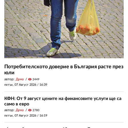
Потребителското доверие в България расте през
юли
автор:
Дума
visibility
2449
петък, 07 Август 2026 /
16:39
КФН: От 9 август цените на финансовите услуги ще са
само в евро
автор:
Дума
visibility
2780
петък, 07 Август 2026 /
16:19