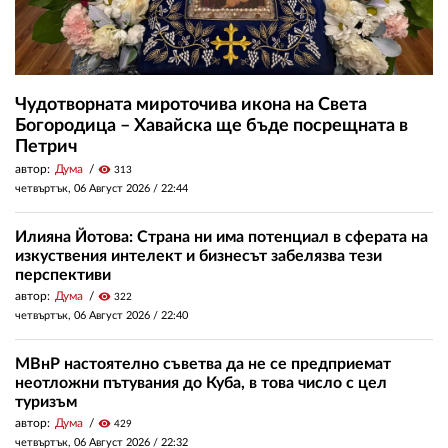
Чудотворната мироточива икона на Света
Богородица – Хавайска ще бъде посрещната в
Петрич
автор:
Дума
visibility
313
четвъртък, 06 Август 2026 /
22:44
Илияна Йотова: Страна ни има потенциал в сферата на
изкуствения интелект и бизнесът забелязва тези
перспективи
автор:
Дума
visibility
322
четвъртък, 06 Август 2026 /
22:40
МВнР настоятелно съветва да не се предприемат
неотложни пътувания до Куба, в това число с цел
туризъм
автор:
Дума
visibility
429
четвъртък, 06 Август 2026 /
22:32