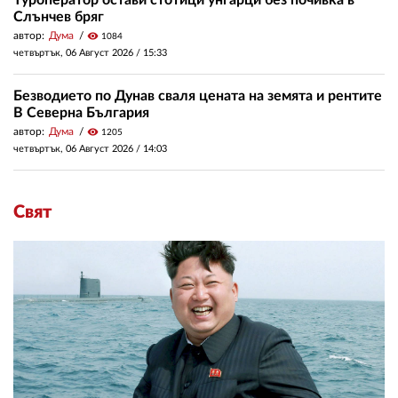
Туроператор остави стотици унгарци без почивка в
Слънчев бряг
автор:
Дума
visibility
1084
четвъртък, 06 Август 2026 /
15:33
Безводието по Дунав сваля цената на земята и рентите
В Северна България
автор:
Дума
visibility
1205
четвъртък, 06 Август 2026 /
14:03
Свят