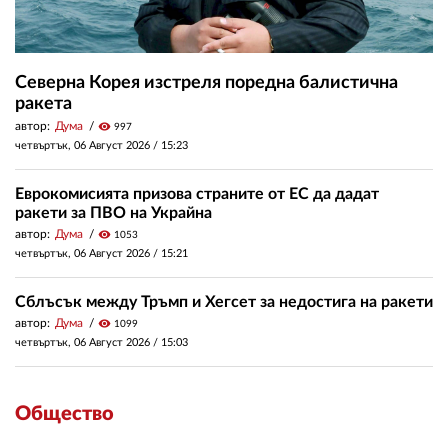
Северна Корея изстреля поредна балистична
ракета
автор:
Дума
visibility
997
четвъртък, 06 Август 2026 /
15:23
Еврокомисията призова страните от ЕС да дадат
ракети за ПВО на Украйна
автор:
Дума
visibility
1053
четвъртък, 06 Август 2026 /
15:21
Сблъсък между Тръмп и Хегсет за недостига на ракети
автор:
Дума
visibility
1099
четвъртък, 06 Август 2026 /
15:03
Общество