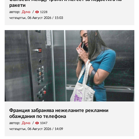
ракети
автор:
Дума
visibility
1228
четвъртък, 06 Август 2026 /
15:03
Франция забранява нежеланите рекламни
обаждания по телефона
автор:
Дума
visibility
1047
четвъртък, 06 Август 2026 /
14:09