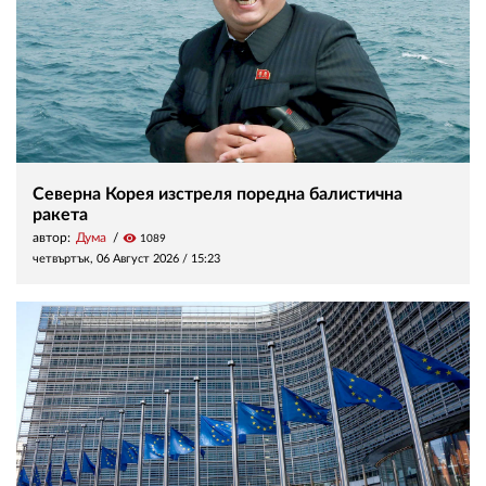
Северна Корея изстреля поредна балистична
ракета
автор:
Дума
visibility
1089
четвъртък, 06 Август 2026 /
15:23