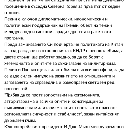
02 975 20 35
Президентът на Китай Си Дзинпин пристигна на двудневно
посещение в съседна Северна Корея за пръв път от седем
години.
Пекин е ключов дипломатически, икономически и
политически поддръжник на Пхенян, обект на тежки
международни санкции заради ядрената и ракетната
програма.
Преди заминаването Си подчерта, че политиката на Китай
за надграждане на отношенията с КНДР е непоколебима, а
двете страни ще работят заедно, за да се борят с
хегемонията и опитите за съживяване на милитаризма.
Пекин и Пхенян ще засилят обмена във всички сфери, за да
се даде силен импулс на развитието на отношенията и
запазването на справедлив и равноправен световен ред,
посочи той.
"Трябва да се противопоставим на хегемонията,
авторитаризма и всички опити и конспирации за
съживяване на милитаризма, които поставят в опасност
регионалната сигурност и стабилност", заяви китайският
държавен глава.
Южнокорейският президент И Дже Мьон междувременно