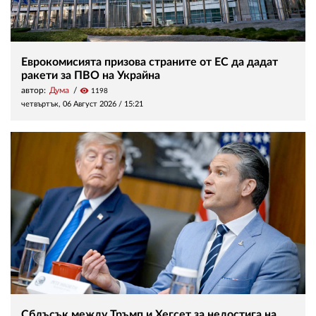
Еврокомисията призова страните от ЕС да дадат
ракети за ПВО на Украйна
автор:
Дума
visibility
1198
четвъртък, 06 Август 2026 /
15:21
Сблъсък между Тръмп и Хегсет за недостига на