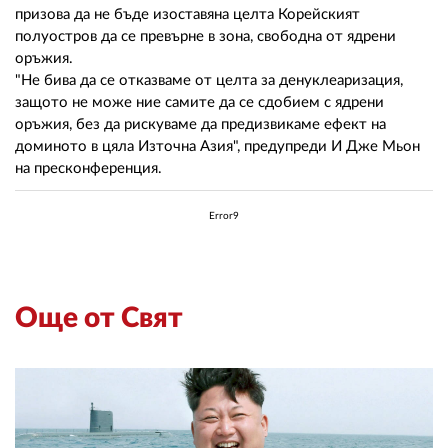
призова да не бъде изоставяна целта Корейският
полуостров да се превърне в зона, свободна от ядрени
оръжия.
"Не бива да се отказваме от целта за денуклеаризация,
защото не може ние самите да се сдобием с ядрени
оръжия, без да рискуваме да предизвикаме ефект на
доминото в цяла Източна Азия", предупреди И Дже Мьон
на пресконференция.
Error9
Още от Свят