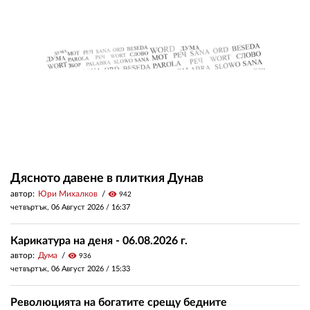
Дясното давене в плиткия Дунав
автор:
Юри Михалков
visibility
942
четвъртък, 06 Август 2026 /
16:37
Карикатура на деня - 06.08.2026 г.
автор:
Дума
visibility
936
четвъртък, 06 Август 2026 /
15:33
Революцията на богатите срещу бедните