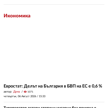
Икономика
Евростат: Делът на България в БВП на ЕС е 0,6 %
автор:
Дума
visibility
1071
четвъртък, 06 Август 2026 /
15:33