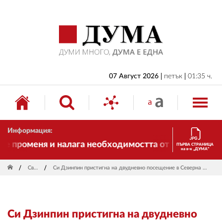
НАЧАЛО
БЪЛГАРИЯ
ИКОНОМИКА
ИЗБОРИ
07 Август 2026
петък
01:35 ч.
СВЯТ
ОБЩЕСТВО
Информация:
КУЛТУРА
 променя и налага необходимостта от трансформации
ПЪРВА СТРАНИЦА
на в-к „ДУМА“
ЖИВОТ
Свят
Си Дзинпин пристигна на двудневно посещение в Северна Корея
СПОРТ
ПРИЛОЖЕНИЯ
Си Дзинпин пристигна на двудневно
ДРУГИ