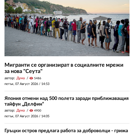
Мигранти се организират в социалните мрежи
за нова "Сеута"
автор:
Дума
visibility
5486
петък, 07 Август 2026 /
14:53
Япония отмени над 500 полета заради приближаващия
тайфун „Делфин“
автор:
Дума
visibility
4900
петък, 07 Август 2026 /
14:05
Гръцки остров предлага работа за доброволци - грижа