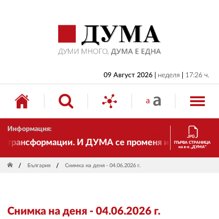
НАЧАЛО
БЪЛГАРИЯ
ИКОНОМИКА
ИЗБОРИ
09 Август 2026
неделя
17:26 ч.
СВЯТ
ОБЩЕСТВО
Информация:
КУЛТУРА
рансформации. И ДУМА се променя и става електронн
ПЪРВА СТРАНИЦА
на в-к „ДУМА“
ЖИВОТ
България
Снимка на деня - 04.06.2026 г.
СПОРТ
ПРИЛОЖЕНИЯ
Снимка на деня - 04.06.2026 г.
ДРУГИ