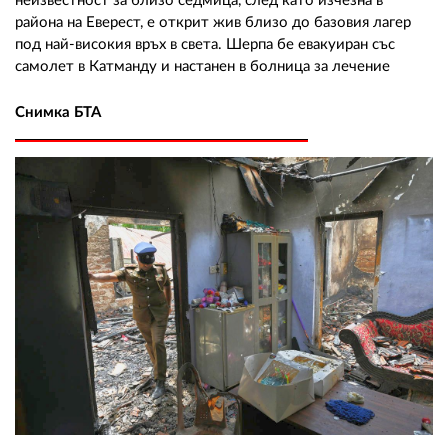
неизвестност за близо седмица, след като изчезна в
района на Еверест, е открит жив близо до базовия лагер
под най-високия връх в света. Шерпа бе евакуиран със
самолет в Катманду и настанен в болница за лечение
Снимка БТА