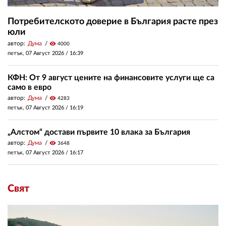
Потребителското доверие в България расте през
юли
автор:
Дума
visibility
4000
петък, 07 Август 2026 /
16:39
КФН: От 9 август цените на финансовите услуги ще са
само в евро
автор:
Дума
visibility
4283
петък, 07 Август 2026 /
16:19
„Алстом“ достави първите 10 влака за България
автор:
Дума
visibility
3648
петък, 07 Август 2026 /
16:17
Свят