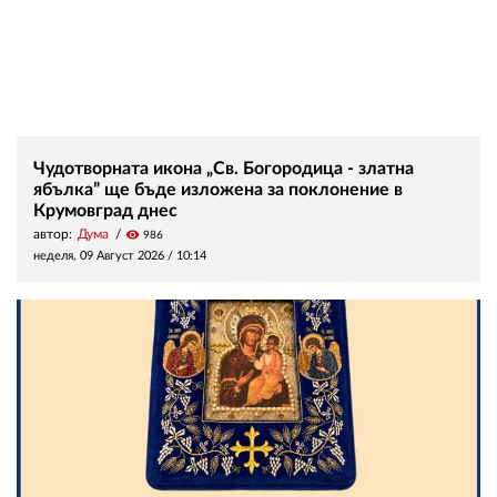
Чудотворната икона „Св. Богородица - златна
ябълка” ще бъде изложена за поклонение в
Крумовград днес
автор:
Дума
visibility
986
неделя, 09 Август 2026 /
10:14