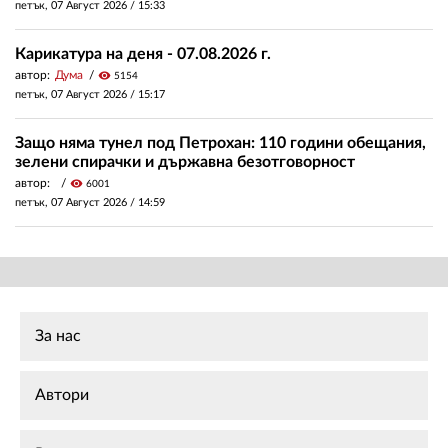
петък, 07 Август 2026 /
15:33
Карикатура на деня - 07.08.2026 г.
автор:
Дума
visibility
5154
петък, 07 Август 2026 /
15:17
Защо няма тунел под Петрохан: 110 години обещания,
зелени спирачки и държавна безотговорност
автор:
visibility
6001
петък, 07 Август 2026 /
14:59
За нас
Автори