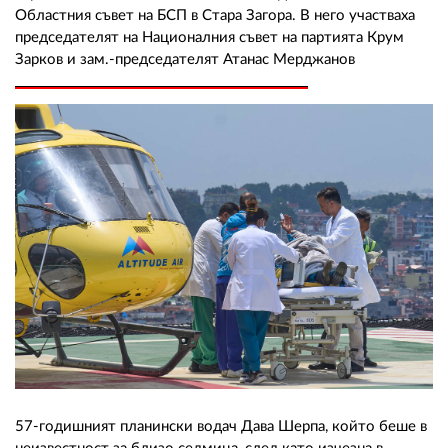
Областния съвет на БСП в Стара Загора. В него участваха
председателят на Националния съвет на партията Крум
Зарков и зам.-председателят Атанас Мерджанов
57-годишният планински водач Дава Шерпа, който беше в