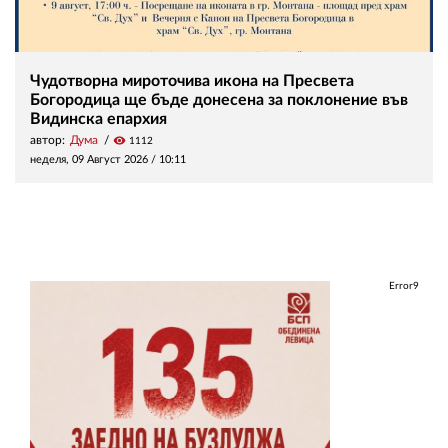
Чудотворна мироточива икона на Пресвета
Богородица ще бъде донесена за поклонение във
Видинска епархия
автор:
Дума
visibility
1112
неделя, 09 Август 2026 /
10:11
Error9