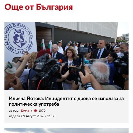
Още от България
Илияна Йотова: Инцидентът с дрона се използва за
политическа употреба
автор:
Дума
visibility
1070
неделя, 09 Август 2026 /
11:38