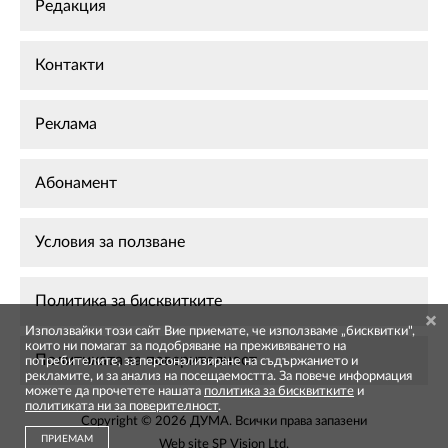
Редакция
Контакти
Реклама
Абонамент
Условия за ползване
Политика за бисквитките
Използвайки този сайт Вие приемате, че използваме „бисквитки",
които ни помагат за подобряване на преживяването на
Политиката за поверителност
потребителите, за персонализиране на съдържанието и
рекламите, и за анализ на посещаемостта. За повече информация
можете да прочетете нашата
политика за бисквитките
и
политиката ни за поверителност
.
Copyright © 2026 ДУМА. Всички права запазени
ПРИЕМАМ
Web site
SP Vision Ltd
.