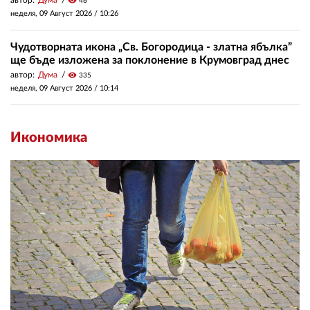
автор:
Дума
visibility
46
неделя, 09 Август 2026 /
10:26
Чудотворната икона „Св. Богородица - златна ябълка”
ще бъде изложена за поклонение в Крумовград днес
автор:
Дума
visibility
335
неделя, 09 Август 2026 /
10:14
Икономика