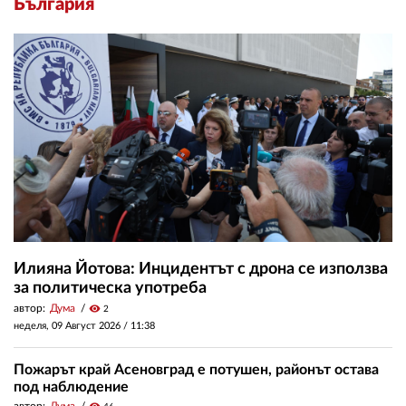
България
Илияна Йотова: Инцидентът с дрона се използва
за политическа употреба
автор:
Дума
visibility
2
неделя, 09 Август 2026 /
11:38
Пожарът край Асеновград е потушен, районът остава
под наблюдение