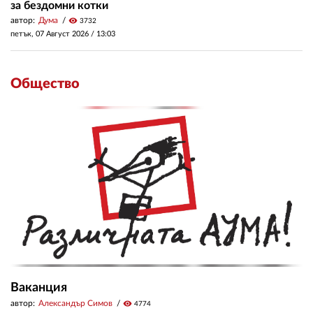
за бездомни котки
автор:
Дума
visibility
3732
петък, 07 Август 2026 /
13:03
Общество
Ваканция
автор:
Александър Симов
visibility
4774