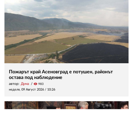
Пожарът край Асеновград е потушен, районът
остава под наблюдение
автор:
Дума
visibility
983
неделя, 09 Август 2026 /
10:26