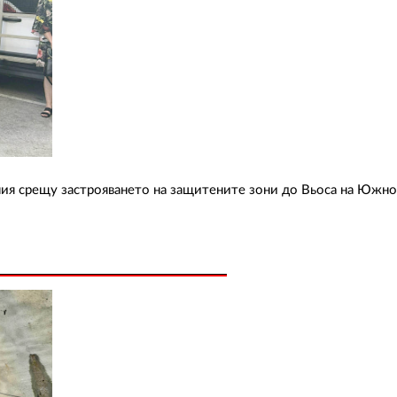
ния срещу застрояването на защитените зони до Вьоса на Южн