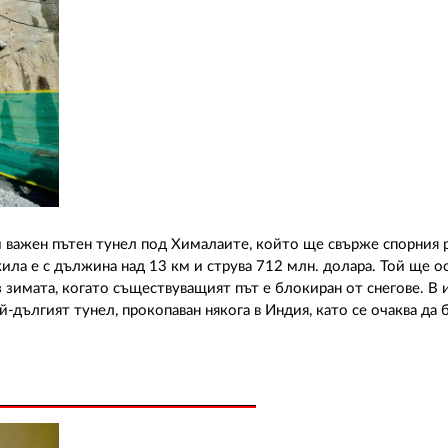
 важен пътен тунел под Хималаите, който ще свърже спорния 
ила е с дължина над 13 км и струва 712 млн. долара. Той ще о
 зимата, когато съществуващият път е блокиран от снегове. В
й-дългият тунел, прокопаван някога в Индия, като се очаква да