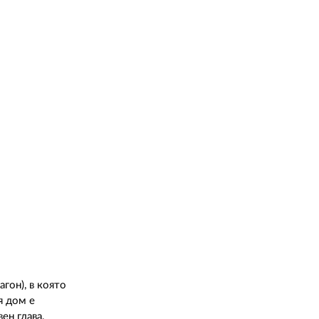
гон), в която
я дом е
ен глава.