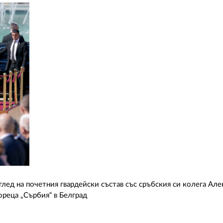
глед на почетния гвардейски състав със сръбския си колега Ал
ореца „Сърбия“ в Белград