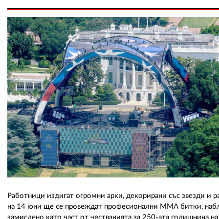
Работници издигат огромни арки, декорирани със звезди и р
на 14 юни ще се провеждат професионални ММА битки, наб
замислено като част от честванията за 250-ата годишнина на