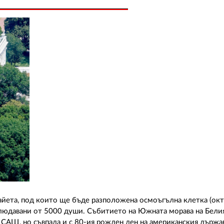
айета, под които ще бъде разположена осмоъгълна клетка (окта
людавани от 5000 души. Събитието на Южната морава на Бели
 САЩ, но съвпада и с 80-ия рожден ден на американския държав