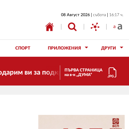
НАЧАЛО
08 Август 2026
събота
16:17 ч.
БЪЛГАРИЯ
ИКОНОМИКА
ИЗБОРИ
СПОРТ
ПРИЛОЖЕНИЯ
ДРУГИ
СВЯТ
ОБЩЕСТВО
ПЪРВА СТРАНИЦА
за подкрепата!
Скъпи приятели! 
на в-к „ДУМА“
КУЛТУРА
ЖИВОТ
СПОРТ
ПРИЛОЖЕНИЯ
ДРУГИ