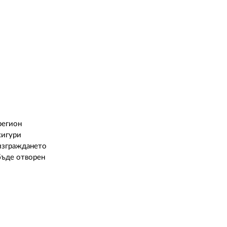
регион
сигури
 изграждането
 бъде отворен