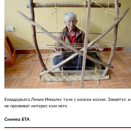
Еквадорката Лихия Ипиалес тъче с конски косми. Занаятът, и
не проявяват интерес към него
Снимка БТА