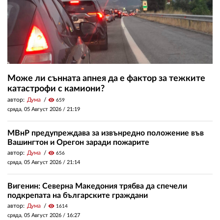
Може ли сънната апнея да е фактор за тежките
катастрофи с камиони?
автор:
Дума
visibility
659
сряда, 05 Август 2026 /
21:19
МВнР предупреждава за извънредно положение във
Вашингтон и Орегон заради пожарите
автор:
Дума
visibility
656
сряда, 05 Август 2026 /
21:14
Вигенин: Северна Македония трябва да спечели
подкрепата на българските граждани
автор:
Дума
visibility
1614
сряда, 05 Август 2026 /
16:27