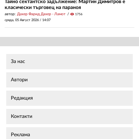
Тайно сектантско задължение: Мартин Димитров е
класически търговец на параноя
автор:
Дахер Фарид Дахер - Ламот
visibility
1756
сряда, 05 Август 2026 /
14:07
За нас
Автори
Редакция
Контакти
Реклама