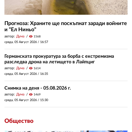
Прогноза: Храните ще поскъпнат заради войните
и "Ел Ниньо"
автор:
Дума
visibility
1568
сряда, 05 Август 2026 /
16:57
Германската прокуратура за борба с екстремизма
разследва дрона на летището в Лайпциг
автор:
Дума
visibility
1614
сряда, 05 Август 2026 /
16:35
Снимка на деня - 05.08.2026 г.
автор:
Дума
visibility
1469
сряда, 05 Август 2026 /
15:30
Общество