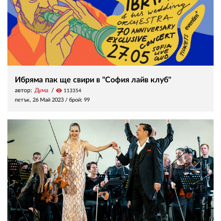
Ибряма пак ще свири в "София лайв клуб"
автор:
Дума
visibility
113354
петък, 26 Май 2023
/ брой: 99