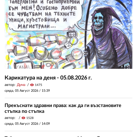
Карикатура на деня - 05.08.2026 г.
автор:
Дума
visibility
1475
сряда, 05 Август 2026 /
15:39
Прекъснати здравни права: как да ги възстановите
стъпка по стъпка
автор:
visibility
1528
сряда, 05 Август 2026 /
14:09