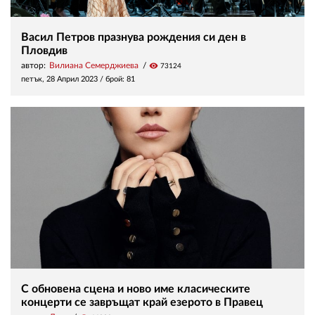
Васил Петров празнува рождения си ден в
Пловдив
автор:
Вилиана Семерджиева
visibility
73124
петък, 28 Април 2023
/ брой: 81
С обновенa сцена и ново име класическите
концерти се завръщат край езерото в Правец