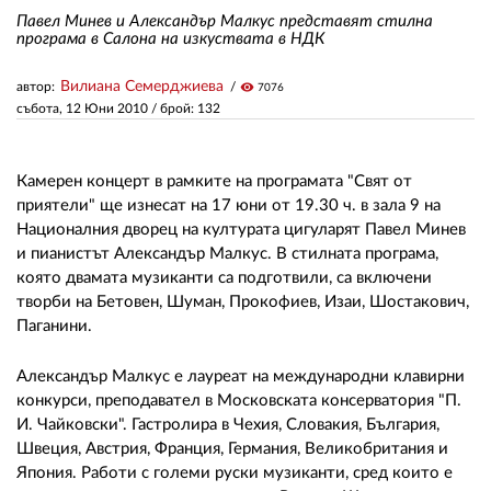
Павел Минев и Александър Малкус представят стилна
програма в Салона на изкуствата в НДК
ЗА НАС
Вилиана Семерджиева
автор:
visibility
7076
АВТОРИ
събота, 12 Юни 2010
/ брой: 132
РЕДАКЦИЯ
Камерен концерт в рамките на програмата "Свят от
КОНТАКТИ
приятели" ще изнесат на 17 юни от 19.30 ч. в зала 9 на
Националния дворец на културата цигуларят Павел Минев
РЕКЛАМА
и пианистът Александър Малкус. В стилната програма,
АБОНАМЕНТ
която двамата музиканти са подготвили, са включени
творби на Бетовен, Шуман, Прокофиев, Изаи, Шостакович,
УСЛОВИЯ ЗА ПОЛЗВАНЕ
Паганини.
ПОЛИТИКА ЗА БИСКВИТКИТЕ
Александър Малкус е лауреат на международни клавирни
конкурси, преподавател в Московската консерватория "П.
ПОЛИТИКАТА ЗА
И. Чайковски". Гастролира в Чехия, Словакия, България,
ПОВЕРИТЕЛНОСТ
Швеция, Австрия, Франция, Германия, Великобритания и
Япония. Работи с големи руски музиканти, сред които е