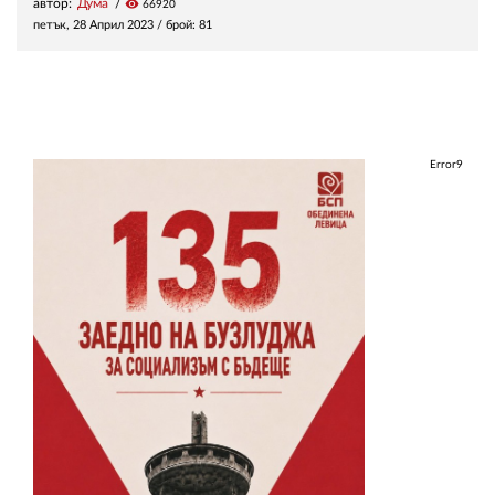
автор:
Дума
visibility
66920
петък, 28 Април 2023
/ брой: 81
Error9