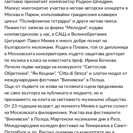
02 975 20 35
световно признатият композитор Родион Шчедрин.
Малкус многократно участва в негови авторски концерти в
Москва и Париж, изпълнявайки грандиозния клавирен
цикъл "Полифонична тетрадка" и други негови пиеси.
Пианистът записва за фирма "Мелодия", издава
компактдискове у нас, в САЩ и Великобритания.
Цигуларят Павел Минев е много добре познат на
българските меломани. Роден в Плевен, той се дипломира
в Московската консерватория, където защитава докторат
по музика в класа на известната проф. Ирина Бочкова.
Печели първи награди на конкурсите "Светослав
Обретенов", "Ян Коциан", "Citta di Streza" и златен медал от
международния фестивал "Виенявски" в Полша.
Още от първите си изяви на голямата сцена предизвиква
не само възторга на публиката и медиите, но и
признанието на елита на световното музикално общество.
От 23-годишна възраст до момента Минев е щатен солист
на Московската филхармония. Участва във фестивалите
"Виенявски" в Полша, Мартенски музикални дни в Русе,
Международния коледен фестивал на Темирканов в Санкт-
Петербург и др. Високо оценени са концертите му в