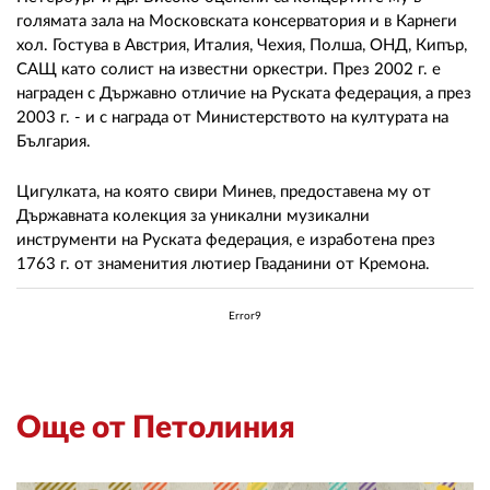
голямата зала на Московската консерватория и в Карнеги
хол. Гостува в Австрия, Италия, Чехия, Полша, ОНД, Кипър,
САЩ като солист на известни оркестри. През 2002 г. е
награден с Държавно отличие на Руската федерация, а през
2003 г. - и с награда от Министерството на културата на
България.
Цигулката, на която свири Минев, предоставена му от
Държавната колекция за уникални музикални
инструменти на Руската федерация, е изработена през
1763 г. от знаменития лютиер Гваданини от Кремона.
Error9
Още от Петолиния