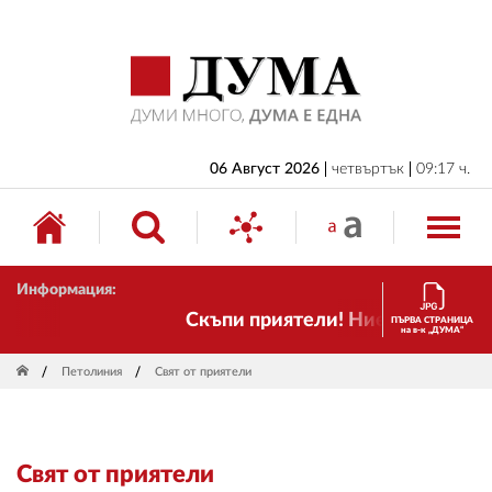
НАЧАЛО
БЪЛГАРИЯ
ИКОНОМИКА
ИЗБОРИ
06 Август 2026
четвъртък
09:17 ч.
СВЯТ
ОБЩЕСТВО
Информация:
КУЛТУРА
Скъпи приятели! Ние пак сме тук! 
ПЪРВА СТРАНИЦА
на в-к „ДУМА“
ЖИВОТ
Петолиния
Свят от приятели
СПОРТ
ПРИЛОЖЕНИЯ
Свят от приятели
ДРУГИ