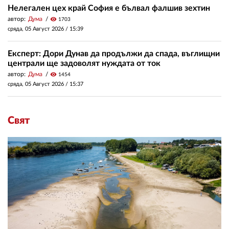
Нелегален цех край София е бълвал фалшив зехтин
автор:
Дума
visibility
1703
сряда, 05 Август 2026 /
15:39
Експерт: Дори Дунав да продължи да спада, въглищни
централи ще задоволят нуждата от ток
автор:
Дума
visibility
1454
сряда, 05 Август 2026 /
15:37
Свят