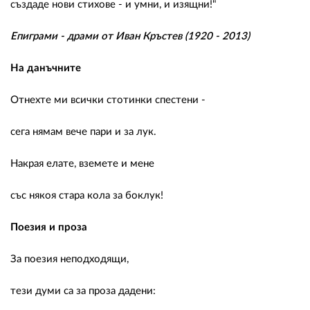
създаде нови стихове - и умни, и изящни!"
Епиграми - драми от Иван Кръстев (1920 - 2013)
На данъчните
Отнехте ми всички стотинки спестени -
сега нямам вече пари и за лук.
Накрая елате, вземете и мене
със някоя стара кола за боклук!
Поезия и проза
За поезия неподходящи,
тези думи са за проза дадени: