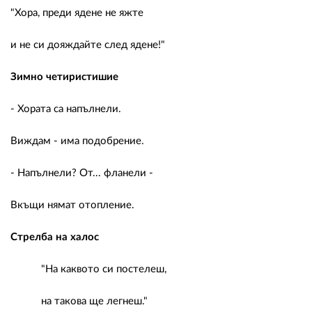
"Хора, преди ядене не яжте
и не си дояждайте след ядене!"
Зимно четиристишие
- Хората са напълнели.
Виждам - има подобрение.
- Напълнели? От... фланели -
Вкъщи нямат отопление.
Стрелба на халос
"На каквото си постелеш,
на такова ще легнеш."