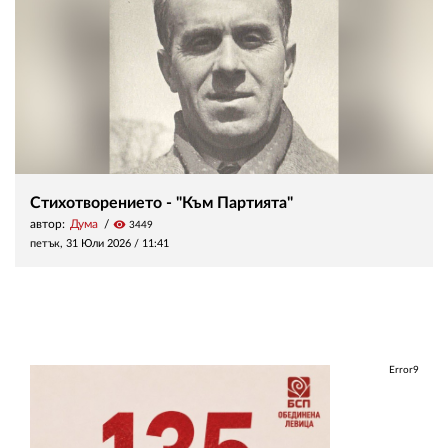
Стихотворението - "Към Партията"
автор:
Дума
visibility
3449
петък, 31 Юли 2026 /
11:41
Error9