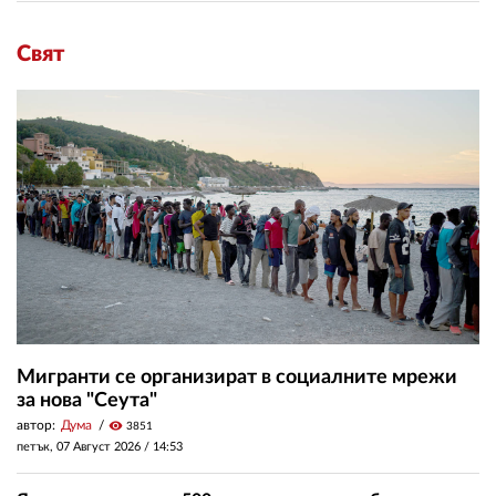
Свят
Мигранти се организират в социалните мрежи
за нова "Сеута"
автор:
Дума
visibility
3851
петък, 07 Август 2026 /
14:53