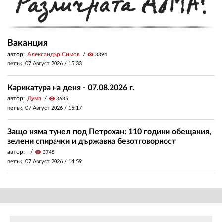
Ваканция
автор:
Александър Симов
visibility
3394
петък, 07 Август 2026 /
15:33
Карикатура на деня - 07.08.2026 г.
автор:
Дума
visibility
3635
петък, 07 Август 2026 /
15:17
Защо няма тунел под Петрохан: 110 години обещания,
зелени спирачки и държавна безотговорност
автор:
visibility
3745
петък, 07 Август 2026 /
14:59