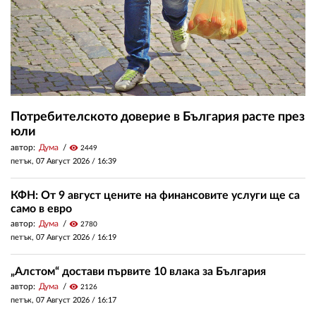
Потребителското доверие в България расте през
юли
автор:
Дума
visibility
2449
петък, 07 Август 2026 /
16:39
КФН: От 9 август цените на финансовите услуги ще са
само в евро
автор:
Дума
visibility
2780
петък, 07 Август 2026 /
16:19
„Алстом“ достави първите 10 влака за България
автор:
Дума
visibility
2126
петък, 07 Август 2026 /
16:17