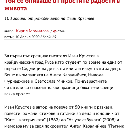
Той се опиваше от простите радости в
живота
ЗА НАС
100 години от рождението на Иван Кръстев
АВТОРИ
Кирил Момчилов
автор:
visibility
6244
петък, 10 Април 2020
/ брой: 69
РЕДАКЦИЯ
КОНТАКТИ
За първи път срещнах писателя Иван Кръстев в
РЕКЛАМА
крайдунавския град Русе като студент по време на една от
първите Седмици на детската книга и изкуствата за деца.
АБОНАМЕНТ
Беше в компанията на Ангел Каралийчев, Никола
Фурнаджиев и Светослав Минков. По-възрастните
УСЛОВИЯ ЗА ПОЛЗВАНЕ
читатели си спомнят какви празници бяха тези срещи
всяка пролет...
ПОЛИТИКА ЗА БИСКВИТКИТЕ
ПОЛИТИКАТА ЗА
Иван Кръстев е автор на повече от 50 книги с разкази,
ПОВЕРИТЕЛНОСТ
повести, романи, стихове и гатанки за деца и юноши - от
"Катя - катеричката" (1963) до "Аз уча азбуката" (2008) и
мемоара му за своя покровител Ангел Каралийчев "Пътник