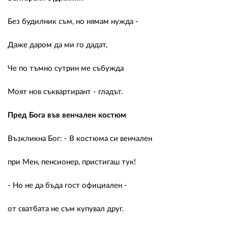
Без будилник съм, но нямам нужда -
Даже даром да ми го дадат,
Че по тъмно сутрин ме събужда
Моят нов съквартирант - гладът.
Пред Бога във венчален костюм
Възкликна Бог: - В костюма си венчален
при Мен, пенсионер, пристигаш тук!
- Но не да бъда гост официален -
от сватбата не съм купувал друг.