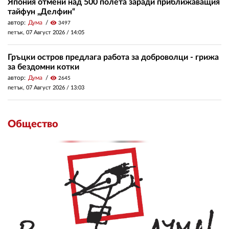
Япония отмени над 500 полета заради приближаващия
тайфун „Делфин“
автор:
Дума
visibility
3497
петък, 07 Август 2026 /
14:05
Гръцки остров предлага работа за доброволци - грижа
за бездомни котки
автор:
Дума
visibility
2645
петък, 07 Август 2026 /
13:03
Общество