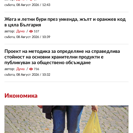
събота, 08 Август 2026 /
12:43
Жега и летни бури през уикенда, жълт и оранжев код
в цяла България
автор:
Дума
visibility
537
събота, 08 Август 2026 /
10:39
Проект на методика за определяне на справедлива
стойност на основни хранителни продукти е
публикуван за обществено обсъждане
автор:
Дума
visibility
736
събота, 08 Август 2026 /
10:32
Икономика