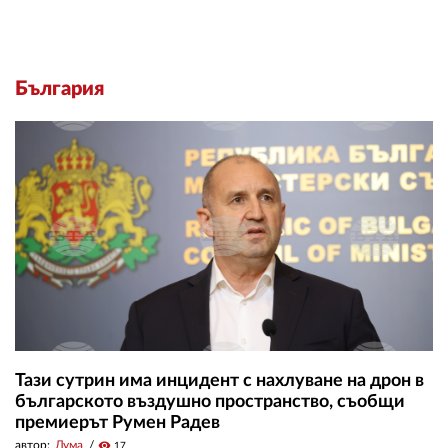
България
Тази сутрин има инцидент с нахлуване на дрон в
българското въздушно пространство, съобщи
премиерът Румен Радев
автор:
Дума
visibility
17