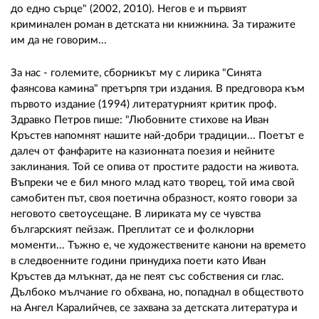
02 975 20 35
до едно сърце" (2002, 2010). Негов е и първият
криминален роман в детската ни книжнина. За тиражите
им да не говорим...
За нас - големите, сборникът му с лирика "Синята
фаянсова камина" претърпя три издания. В предговора към
първото издание (1994) литературният критик проф.
Здравко Петров пише: "Любовните стихове на Иван
Кръстев напомнят нашите най-добри традиции... Поетът е
далеч от фанфарите на казионната поезия и нейните
заклинания. Той се опива от простите радости на живота.
Въпреки че е бил много млад като творец, той има свой
самобитен път, своя поетична образност, която говори за
неговото светоусещане. В лириката му се чувства
българският пейзаж. Преплитат се и фолклорни
моменти... Тъжно е, че художествените канони на времето
в следвоенните години принудиха поети като Иван
Кръстев да млъкнат, да не пеят със собствения си глас.
Дълбоко мълчание го обхвана, но, попаднал в обществото
на Ангел Каралийчев, се захвана за детската литература и