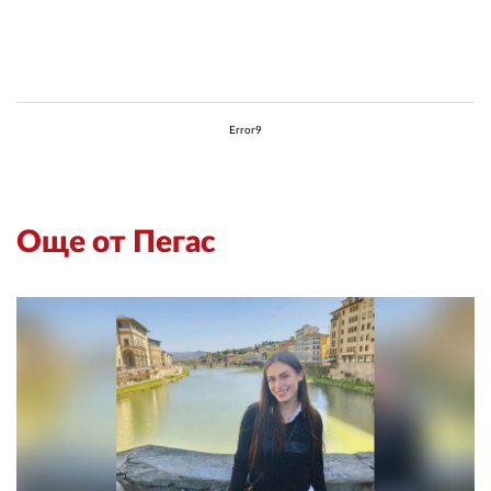
Error9
Още от Пегас