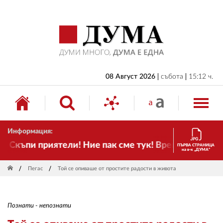
НАЧАЛО
БЪЛГАРИЯ
ИКОНОМИКА
ИЗБОРИ
08 Август 2026
събота
15:12 ч.
СВЯТ
ОБЩЕСТВО
Информация:
КУЛТУРА
Скъпи приятели! Ние пак сме тук! Времето се проме
ПЪРВА СТРАНИЦА
на в-к „ДУМА“
ЖИВОТ
Пегас
Той се опиваше от простите радости в живота
СПОРТ
ПРИЛОЖЕНИЯ
Познати - непознати
ДРУГИ