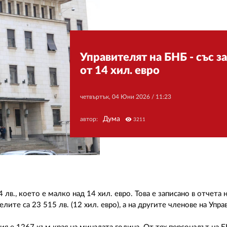
Управителят на БНБ - със з
от 14 хил. евро
четвъртък, 04 Юни 2026 /
11:23
Дума
автор:
visibility
3211
 лв., което е малко над 14 хил. евро. Това е записано в отчета
лите са 23 515 лв. (12 хил. евро), а на другите членове на Упр