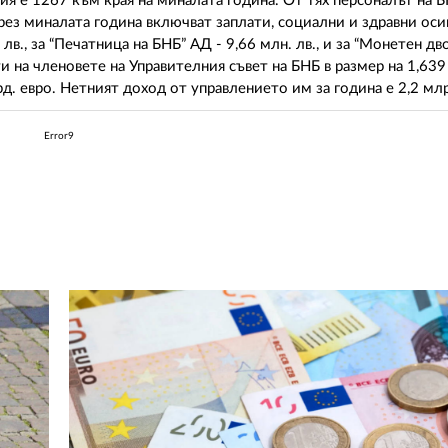
я е 1267 към края на миналата година. От тях персоналът на 
рез миналата година включват заплати, социални и здравни оси
лв., за “Печатница на БНБ” АД - 9,66 млн. лв., и за “Монетен дв
ти на членовете на Управителния съвет на БНБ в размер на 1,639
. евро. Нетният доход от управлението им за година е 2,2 млр
Error9