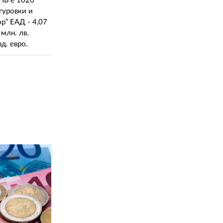
02 975 20 35
БНБ е 1020
гуровки и
ор” ЕАД - 4,07
 млн. лв.
д. евро.