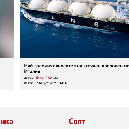
Най-големият вносител на втечнен природен газ
Италия
автор:
Дума
visibility
723
петък, 07 Август 2026 /
14:07
ика
Свят