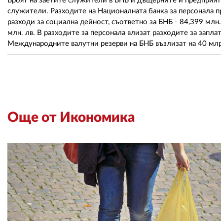
Броят на заетите служители в БНБ и дъщерните й предприяти
служители. Разходите на Националната банка за персонала п
разходи за социална дейност, съответно за БНБ - 84,399 млн. 
млн. лв. В разходите за персонала влизат разходите за запла
Международните валутни резерви на БНБ възлизат на 40 млрд
Още от Икономика