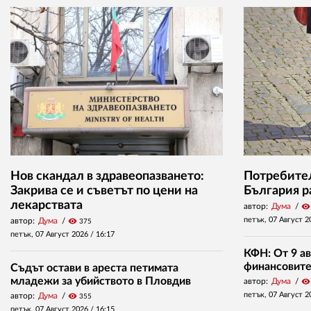
Нов скандал в здравеопазването:
Потребител
Закрива се и съветът по цени на
България р
лекарствата
автор:
Дума
visibility
петък, 07 Август 2
автор:
Дума
visibility
375
петък, 07 Август 2026 /
16:17
КФН: От 9 ав
финансовите 
Съдът остави в ареста петимата
младежи за убийството в Пловдив
автор:
Дума
visibility
петък, 07 Август 2
автор:
Дума
visibility
355
петък, 07 Август 2026 /
16:15