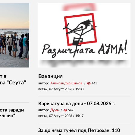
т в
Ваканция
ва "Сеута"
автор:
Александър Симов
visibility
461
петък, 07 Август 2026 /
15:33
Карикатура на деня - 07.08.2026 г.
ета заради
автор:
Дума
visibility
542
елфин“
петък, 07 Август 2026 /
15:17
Защо няма тунел под Петрохан: 110