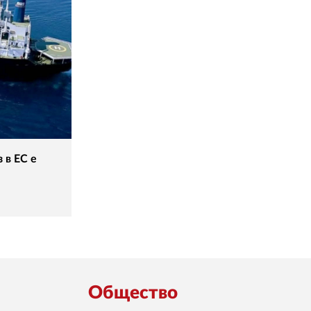
 в ЕС е
Общество