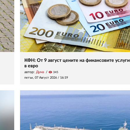
КФН: От 9 август цените на финансовите услуги
в евро
автор:
Дума
visibility
345
петък, 07 Август 2026 /
16:19