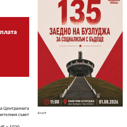
ЗА НАС
АВТОРИ
аплата
РЕДАКЦИЯ
КОНТАКТИ
РЕКЛАМА
АБОНАМЕНТ
УСЛОВИЯ ЗА ПОЛЗВАНЕ
ПОЛИТИКА ЗА БИСКВИТКИТЕ
ПОЛИТИКАТА ЗА
 на Централната
ПОВЕРИТЕЛНОСТ
Error9
авителния съвет