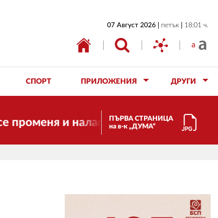
НАЧАЛО
07 Август 2026
петък
18:01 ч.
БЪЛГАРИЯ
ИКОНОМИКА
ИЗБОРИ
СПОРТ
ПРИЛОЖЕНИЯ
ДРУГИ
СВЯТ
ОБЩЕСТВО
ПЪРВА СТРАНИЦА
меня и налага необходимостта от транс
на в-к „ДУМА“
КУЛТУРА
ЖИВОТ
СПОРТ
ПРИЛОЖЕНИЯ
ДРУГИ