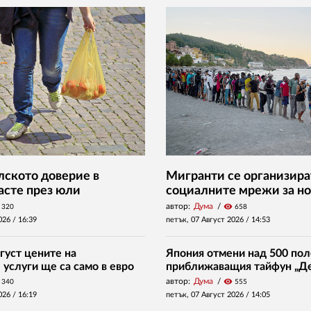
ското доверие в
Мигранти се организира
асте през юли
социалните мрежи за но
автор:
Дума
visibility
320
658
026 /
16:39
петък, 07 Август 2026 /
14:53
густ цените на
Япония отмени над 500 пол
услуги ще са само в евро
приближаващия тайфун „Д
автор:
Дума
visibility
340
555
026 /
16:19
петък, 07 Август 2026 /
14:05