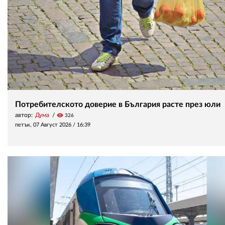
Потребителското доверие в България расте през юли
автор:
Дума
visibility
326
петък, 07 Август 2026 /
16:39