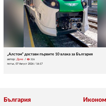
„Алстом“ достави първите 10 влака за България
автор:
Дума
visibility
326
петък, 07 Август 2026 /
16:17
България
Иконом