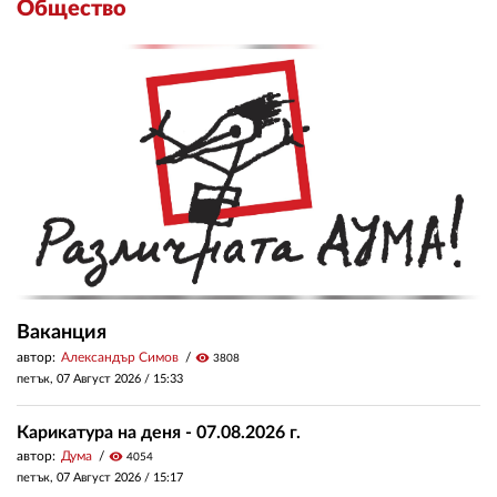
Общество
Ваканция
автор:
Александър Симов
visibility
3808
петък, 07 Август 2026 /
15:33
Карикатура на деня - 07.08.2026 г.
автор:
Дума
visibility
4054
петък, 07 Август 2026 /
15:17