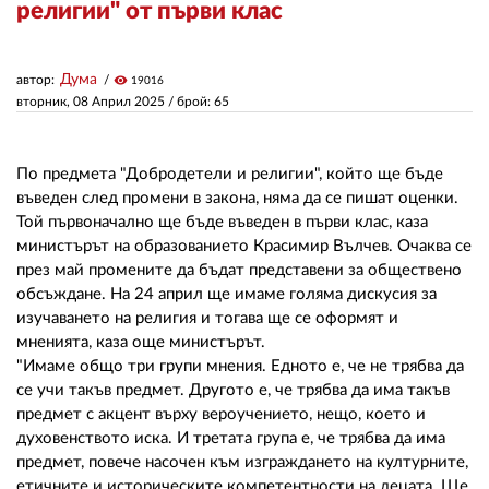
религии" от първи клас
ЗА НАС
Дума
автор:
visibility
19016
АВТОРИ
вторник, 08 Април 2025
/ брой: 65
РЕДАКЦИЯ
По предмета "Добродетели и религии", който ще бъде
КОНТАКТИ
въведен след промени в закона, няма да се пишат оценки.
Той първоначално ще бъде въведен в първи клас, каза
РЕКЛАМА
министърът на образованието Красимир Вълчев. Очаква се
през май промените да бъдат представени за обществено
АБОНАМЕНТ
обсъждане. На 24 април ще имаме голяма дискусия за
изучаването на религия и тогава ще се оформят и
УСЛОВИЯ ЗА ПОЛЗВАНЕ
мненията, каза още министърът.
ПОЛИТИКА ЗА БИСКВИТКИТЕ
"Имаме общо три групи мнения. Едното е, че не трябва да
се учи такъв предмет. Другото е, че трябва да има такъв
ПОЛИТИКАТА ЗА
предмет с акцент върху вероучението, нещо, което и
ПОВЕРИТЕЛНОСТ
духовенството иска. И третата група е, че трябва да има
предмет, повече насочен към изграждането на културните,
етичните и историческите компетентности на децата. Ще