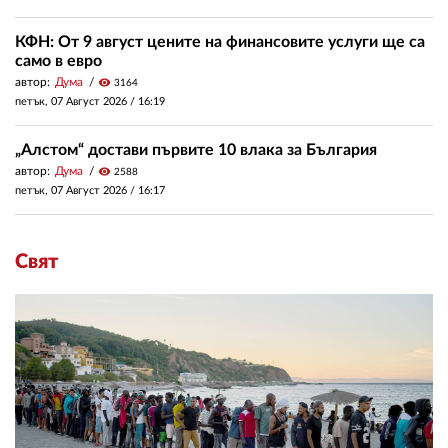
КФН: От 9 август цените на финансовите услуги ще са
само в евро
автор:
Дума
visibility
3164
петък, 07 Август 2026 /
16:19
„Алстом“ достави първите 10 влака за България
автор:
Дума
visibility
2588
петък, 07 Август 2026 /
16:17
Свят