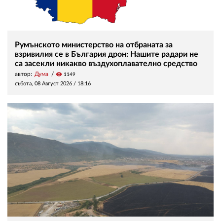
Румънското министерство на отбраната за
взривилия се в България дрон: Нашите радари не
са засекли никакво въздухоплавателно средство
автор:
Дума
visibility
1149
събота, 08 Август 2026 /
18:16