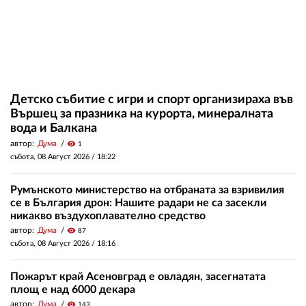
Детско събитие с игри и спорт организираха във
Вършец за празника на курорта, минералната
вода и Балкана
автор:
Дума
visibility
1
събота, 08 Август 2026 /
18:22
Румънското министерство на отбраната за взривилия
се в България дрон: Нашите радари не са засекли
никакво въздухоплавателно средство
автор:
Дума
visibility
87
събота, 08 Август 2026 /
18:16
Пожарът край Асеновград е овладян, засегнатата
площ е над 6000 декара
автор:
Дума
visibility
143