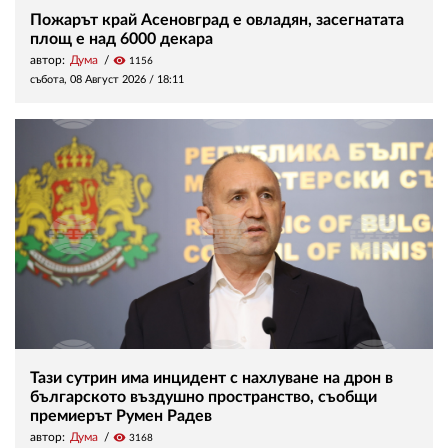
Пожарът край Асеновград е овладян, засегнатата
площ е над 6000 декара
автор:
Дума
visibility
1156
събота, 08 Август 2026 /
18:11
Тази сутрин има инцидент с нахлуване на дрон в
българското въздушно пространство, съобщи
премиерът Румен Радев
автор:
Дума
visibility
3168