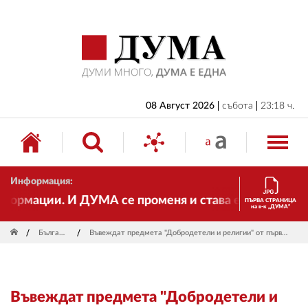
НАЧАЛО
БЪЛГАРИЯ
ИКОНОМИКА
ИЗБОРИ
08 Август 2026
събота
23:18 ч.
СВЯТ
ОБЩЕСТВО
Информация:
КУЛТУРА
ормации. И ДУМА се променя и става електронно изда
ПЪРВА СТРАНИЦА
на в-к „ДУМА“
ЖИВОТ
България
Въвеждат предмета "Добродетели и религии" от първи клас
СПОРТ
ПРИЛОЖЕНИЯ
Въвеждат предмета "Добродетели и
ДРУГИ