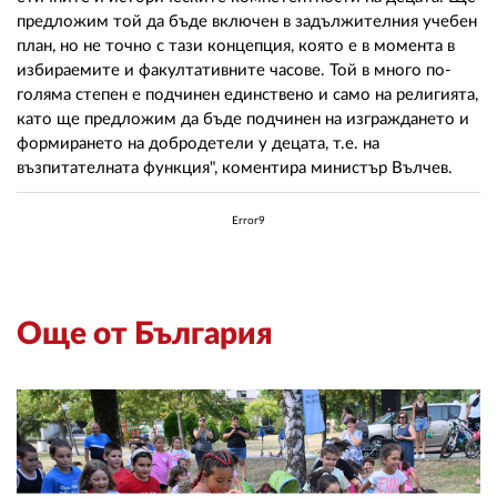
02 975 20 35
предложим той да бъде включен в задължителния учебен
план, но не точно с тази концепция, която е в момента в
избираемите и факултативните часове. Той в много по-
голяма степен е подчинен единствено и само на религията,
като ще предложим да бъде подчинен на изграждането и
формирането на добродетели у децата, т.е. на
възпитателната функция", коментира министър Вълчев.
Error9
Още от България