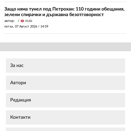
Защо няма тунел под Петрохан: 110 години обещания,
зелени спирачки и държавна безотговорност
автор:
visibility
4160
петък, 07 Август 2026 /
14:59
За нас
Автори
Редакция
Контакти