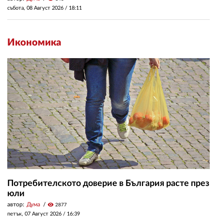
събота, 08 Август 2026 /
18:11
Икономика
Потребителското доверие в България расте през
юли
автор:
Дума
visibility
2877
петък, 07 Август 2026 /
16:39