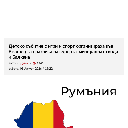
Детско събитие с игри и спорт организираха във
Вършец за празника на курорта, минералната вода
и Балкана
автор:
Дума
visibility
1742
събота, 08 Август 2026 /
18:22