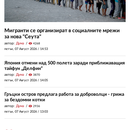
Мигранти се организират в социалните мрежи
за нова "Сеута"
автор:
Дума
visibility
4268
петък, 07 Август 2026 /
14:53
Япония отмени над 500 полета заради приближаващия
тайфун „Делфин“
автор:
Дума
visibility
3870
петък, 07 Август 2026 /
14:05
Гръцки остров предлага работа за доброволци - грижа
за бездомни котки
автор:
Дума
visibility
2936
петък, 07 Август 2026 /
13:03