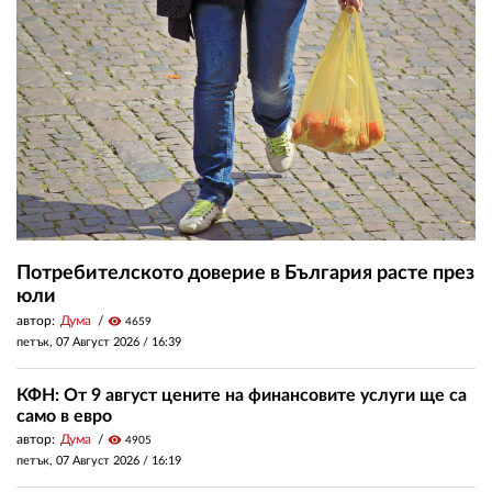
Потребителското доверие в България расте през
юли
автор:
Дума
visibility
4659
петък, 07 Август 2026 /
16:39
КФН: От 9 август цените на финансовите услуги ще са
само в евро
автор:
Дума
visibility
4905
петък, 07 Август 2026 /
16:19