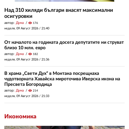
Над 310 хиляди българи внасят максимални
осигуровки
автор:
Дума
visibility
176
неделя, 09 Август 2026 /
21:40
От началото на годината досега депутатите ни струват
близо 10 млн. евро
автор:
Дума
visibility
182
неделя, 09 Август 2026 /
21:36
В храма „Свети Дух“ в Монтана посрещнаха
чудотворната Хавайска мироточива Иверска икона на
Пресвета Богородица
автор:
Дума
visibility
214
неделя, 09 Август 2026 /
21:33
Икономика