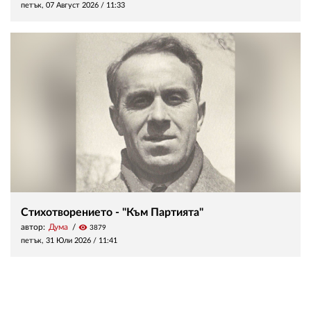
петък, 07 Август 2026 /
11:33
Стихотворението - "Към Партията"
автор:
Дума
visibility
3879
петък, 31 Юли 2026 /
11:41