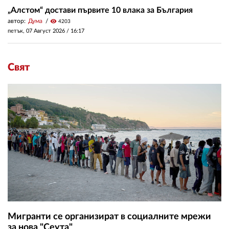
„Алстом“ достави първите 10 влака за България
автор:
Дума
visibility
4203
петък, 07 Август 2026 /
16:17
Свят
Мигранти се организират в социалните мрежи
за нова "Сеута"