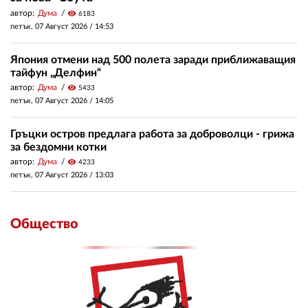
автор:
Дума
visibility
6183
петък, 07 Август 2026 /
14:53
Япония отмени над 500 полета заради приближаващия
тайфун „Делфин“
автор:
Дума
visibility
5433
петък, 07 Август 2026 /
14:05
Гръцки остров предлага работа за доброволци - грижа
за бездомни котки
автор:
Дума
visibility
4233
петък, 07 Август 2026 /
13:03
Общество