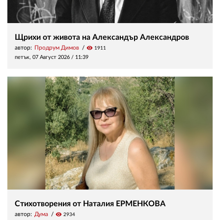
Щрихи от живота на Александър Александров
автор:
Продрум Димов
visibility
1911
петък, 07 Август 2026 /
11:39
Стихотворения от Наталия ЕРМЕНКОВА
автор:
Дума
visibility
2934