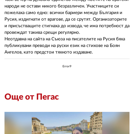
народи не остави никого безразличен. Участниците си
пожелаха само едно: всички бариери между България и
Русия, издигнати от врагове, да се срутят. Организаторите
и присъстващите стигнаха до извода, че има потребност да
провеждат такива срещи регулярно.
Неотдавна на сайта на Съюза на писателите на Русия бяха
публикувани преводи на руски език на стихове на Боян
Ангелов, като предстои тяхното издаване.
Error9
Още от Пегас