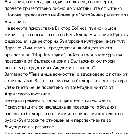
02 975 20 35
България, поетеса, преводачка и водеща на вечерта,
прочете приветствено писмо до участниците от Станка
Шопова, председател на Фондация "Устойчиво развитие за
България".
На вечерта присъстваха Виктор Бойчев, пълномощен
министър на посолството на Република България в Руската
федерация и директор на Българския културен институт;
Здравко Димитров - председател на обществената
организация "Мир Болгарии"; победители в конкурса за
преводачи от български език в Българския културен
институт; студенти от Академия "Гнесини".
Заглавието "Така диша вечността" е вдъхновено от стих от
сонет на Иван Вазов, патриарха на българската литература.
Събитието беше посветено на 150-годишнината от
Априлското въстание.
Вечерта премина в топла и приятелска атмосфера.
Присъстващите се насладиха на преводите, обсъдиха
напевната българска поезия и историческия контекст на
руско-българските отношения и перспективите за
бъдещото им развитие.
Тази вечер на духовно единство между поетите на братски