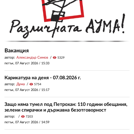
Ваканция
автор:
Александър Симов
visibility
5329
петък, 07 Август 2026 /
15:33
Карикатура на деня - 07.08.2026 г.
автор:
Дума
visibility
5754
петък, 07 Август 2026 /
15:17
Защо няма тунел под Петрохан: 110 години обещания,
зелени спирачки и държавна безотговорност
автор:
visibility
7203
петък, 07 Август 2026 /
14:59