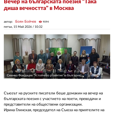
Вечер на българската поезия "Така
диша вечността" в Москва
ЗА НАС
Боян Бойчев
автор:
visibility
9094
АВТОРИ
петък, 15 Май 2026 /
10:32
РЕДАКЦИЯ
КОНТАКТИ
РЕКЛАМА
АБОНАМЕНТ
УСЛОВИЯ ЗА ПОЛЗВАНЕ
Снимка Фондация "Устойчиво развитие за България"
ПОЛИТИКА ЗА БИСКВИТКИТЕ
Съюзът на руските писатели беше домакин на вечер на
ПОЛИТИКАТА ЗА
българската поезия с участието на поети, преводачи и
ПОВЕРИТЕЛНОСТ
представители на обществени организации.
Ирина Глинская, председател на Съюза на приятелите на