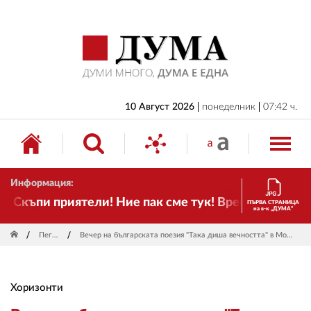
НАЧАЛО
БЪЛГАРИЯ
ИКОНОМИКА
ИЗБОРИ
10 Август 2026
понеделник
07:42 ч.
СВЯТ
ОБЩЕСТВО
Информация:
КУЛТУРА
Скъпи приятели! Ние пак сме тук! Времето се проме
ПЪРВА СТРАНИЦА
на в-к „ДУМА“
ЖИВОТ
Пегас
Вечер на българската поезия "Така диша вечността" в Москва
СПОРТ
ПРИЛОЖЕНИЯ
Хоризонти
ДРУГИ