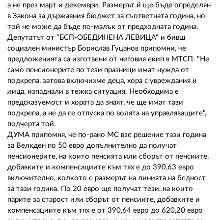
а не през март и декември. Размерът й ще бъде определян
в Закона за държавния бюджет за съответната година, но
той не може да бъде по-малък от предходната година.
Депутатът от "БСП-ОБЕДИНЕНА ЛЕВИЦА" и бивш
социален министър Борислав Гуцанов припомни, че
предложенията са изготвени от неговия екип в МТСП. "Не
само пенсионерите по тези празници имат нужда от
подкрепа, затова включихме деца, хора с увреждания и
лица, изпаднали в тежка ситуация. Необходима е
предсказуемост и хората да знаят, че ще имат тази
подкрепа, а не да се отпуска по волята на управляващите",
подчерта той.
ДУМА припомня, че по-рано МС взе решение тази година
за Велкден по 50 евро допълнително да получат
пенсионерите, на които пенсията или сборът от пенсиите,
добавките и компенсациите към тях е до 390,63 евро
включително, колкото е размерът на линията на бедност
за тази година. По 20 евро ще получат тези, на които
парите за старост или сборът от пенсиите, добавките и
компенсациите към тях е от 390,64 евро до 620,20 евро