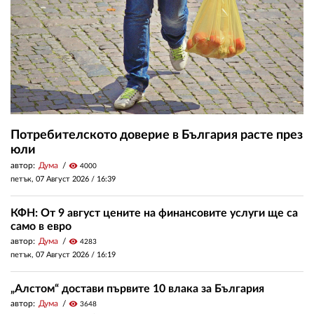
Потребителското доверие в България расте през
юли
автор:
Дума
visibility
4000
петък, 07 Август 2026 /
16:39
КФН: От 9 август цените на финансовите услуги ще са
само в евро
автор:
Дума
visibility
4283
петък, 07 Август 2026 /
16:19
„Алстом“ достави първите 10 влака за България
автор:
Дума
visibility
3648