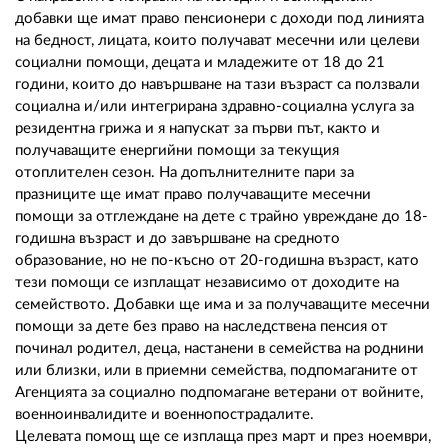
02 975 20 35
добавки ще имат право пенсионери с доходи под линията
на бедност, лицата, които получават месечни или целеви
социални помощи, децата и младежите от 18 до 21
години, които до навършване на тази възраст са ползвали
социална и/или интегрирана здравно-социална услуга за
резидентна грижа и я напускат за първи път, както и
получаващите енергийни помощи за текущия
отоплителен сезон. На допълнителните пари за
празниците ще имат право получаващите месечни
помощи за отглеждане на дете с трайно увреждане до 18-
годишна възраст и до завършване на средното
образование, но не по-късно от 20-годишна възраст, като
тези помощи се изплащат независимо от доходите на
семейството. Добавки ще има и за получаващите месечни
помощи за дете без право на наследствена пенсия от
починал родител, деца, настанени в семейства на роднини
или близки, или в приемни семейства, подпомаганите от
Агенцията за социално подпомагане ветерани от войните,
военноинвалидите и военнопострадалите.
Целевата помощ ще се изплаща през март и през ноември,