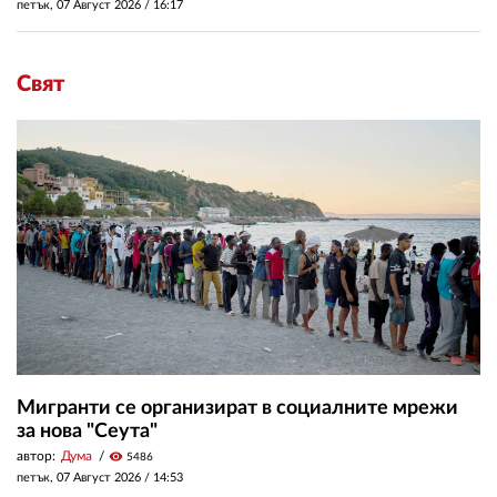
петък, 07 Август 2026 /
16:17
Свят
Мигранти се организират в социалните мрежи
за нова "Сеута"
автор:
Дума
visibility
5486
петък, 07 Август 2026 /
14:53