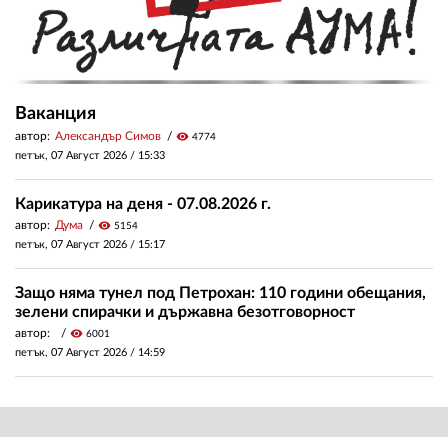
Ваканция
автор:
Александър Симов
visibility
4774
петък, 07 Август 2026 /
15:33
Карикатура на деня - 07.08.2026 г.
автор:
Дума
visibility
5154
петък, 07 Август 2026 /
15:17
Защо няма тунел под Петрохан: 110 години обещания,
зелени спирачки и държавна безотговорност
автор:
visibility
6001
петък, 07 Август 2026 /
14:59