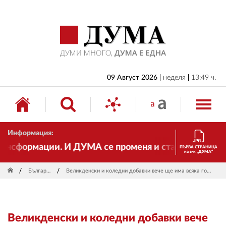
НАЧАЛО
БЪЛГАРИЯ
ИКОНОМИКА
ИЗБОРИ
09 Август 2026
неделя
13:49 ч.
СВЯТ
ОБЩЕСТВО
Информация:
КУЛТУРА
нсформации. И ДУМА се променя и става електронно и
ПЪРВА СТРАНИЦА
на в-к „ДУМА“
ЖИВОТ
България
Великденски и коледни добавки вече ще има всяка година
СПОРТ
ПРИЛОЖЕНИЯ
Великденски и коледни добавки вече
ДРУГИ