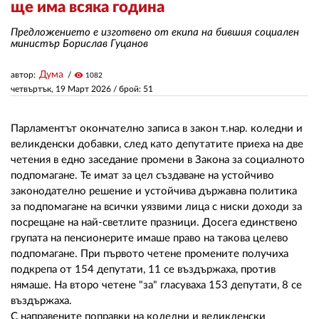
ще има всяка година
Предложението е изготвено от екипа на бившия социален
ЗА НАС
министър Борислав Гуцанов
АВТОРИ
Дума
автор:
visibility
1082
четвъртък, 19 Март 2026
/ брой: 51
РЕДАКЦИЯ
КОНТАКТИ
Парламентът окончателно записа в закон т.нар. коледни и
великденски добавки, след като депутатите приеха на две
РЕКЛАМА
четения в едно заседание промени в Закона за социалното
подпомагане. Те имат за цел създаване на устойчиво
АБОНАМЕНТ
законодателно решение и устойчива държавна политика
за подпомагане на всички уязвими лица с ниски доходи за
УСЛОВИЯ ЗА ПОЛЗВАНЕ
посрещане на най-светлите празници. Досега единствено
ПОЛИТИКА ЗА БИСКВИТКИТЕ
групата на пенсионерите имаше право на такова целево
подпомагане. При първото четене промените получиха
ПОЛИТИКАТА ЗА
подкрепа от 154 депутати, 11 се въздържаха, против
ПОВЕРИТЕЛНОСТ
нямаше. На второ четене "за" гласуваха 153 депутати, 8 се
въздържаха.
С направените поправки на коледни и великденски