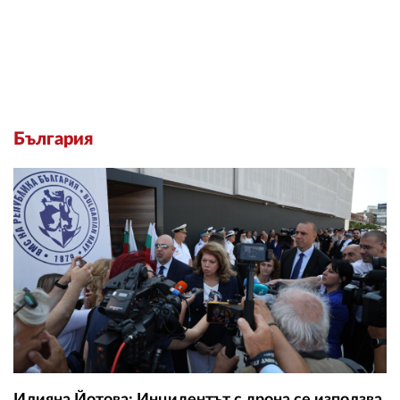
България
Илияна Йотова: Инцидентът с дрона се използва