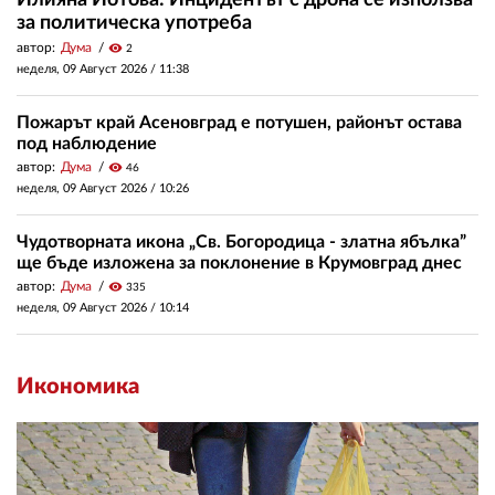
за политическа употреба
автор:
Дума
visibility
2
неделя, 09 Август 2026 /
11:38
Пожарът край Асеновград е потушен, районът остава
под наблюдение
автор:
Дума
visibility
46
неделя, 09 Август 2026 /
10:26
Чудотворната икона „Св. Богородица - златна ябълка”
ще бъде изложена за поклонение в Крумовград днес
автор:
Дума
visibility
335
неделя, 09 Август 2026 /
10:14
Икономика