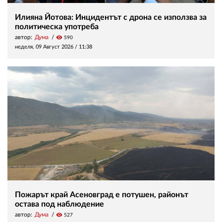
Илияна Йотова: Инцидентът с дрона се използва за
политическа употреба
автор:
Дума
visibility
590
неделя, 09 Август 2026 /
11:38
Пожарът край Асеновград е потушен, районът
остава под наблюдение
автор:
Дума
visibility
527