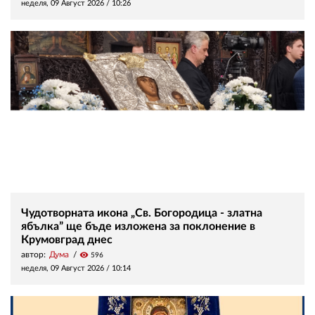
неделя, 09 Август 2026 /
10:26
Чудотворната икона „Св. Богородица - златна
ябълка” ще бъде изложена за поклонение в
Крумовград днес
автор:
Дума
visibility
596
неделя, 09 Август 2026 /
10:14