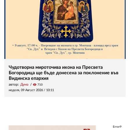
Чудотворна мироточива икона на Пресвета
Богородица ще бъде донесена за поклонение във
Видинска епархия
автор:
Дума
visibility
710
неделя, 09 Август 2026 /
10:11
Error9