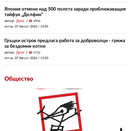
Япония отмени над 500 полета заради приближаващия
тайфун „Делфин“
автор:
Дума
visibility
4900
петък, 07 Август 2026 /
14:05
Гръцки остров предлага работа за доброволци - грижа
за бездомни котки
автор:
Дума
visibility
3732
петък, 07 Август 2026 /
13:03
Общество