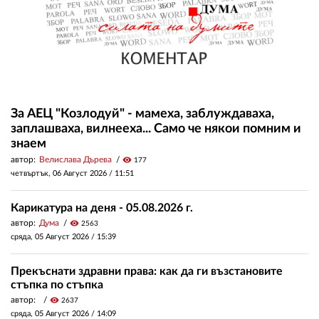
За АЕЦ "Козлодуй" - мамеха, заблуждаваха,
заплашваха, вилнееха... Само че някои помним и
знаем
автор:
Велислава Дърева
visibility
177
четвъртък, 06 Август 2026 /
11:51
Карикатура на деня - 05.08.2026 г.
автор:
Дума
visibility
2563
сряда, 05 Август 2026 /
15:39
Прекъснати здравни права: как да ги възстановите
стъпка по стъпка
автор:
visibility
2637
сряда, 05 Август 2026 /
14:09