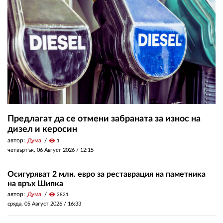
Предлагат да се отмени забраната за износ на
дизел и керосин
автор:
Дума
visibility
1
четвъртък, 06 Август 2026 /
12:15
Осигуряват 2 млн. евро за реставрация на паметника
на връх Шипка
автор:
Дума
visibility
2821
сряда, 05 Август 2026 /
16:33