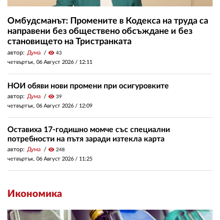
Омбудсманът: Промените в Кодекса на труда са
направени без обществено обсъждане и без
становището на Тристранката
автор:
Дума
visibility
43
четвъртък, 06 Август 2026 /
12:11
НОИ обяви нови промени при осигуровките
автор:
Дума
visibility
39
четвъртък, 06 Август 2026 /
12:09
Оставиха 17-годишно момче със специални
потребности на пътя заради изтекла карта
автор:
Дума
visibility
248
четвъртък, 06 Август 2026 /
11:25
Икономика