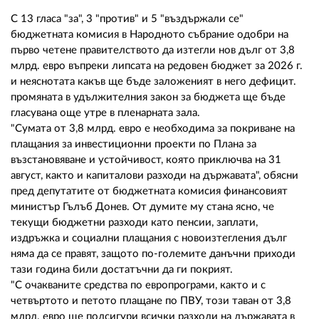
02 975 20 35
С 13 гласа "за", 3 "против" и 5 "въздържали се"
бюджетната комисия в Народното събрание одобри на
първо четене правителството да изтегли нов дълг от 3,8
млрд. евро въпреки липсата на редовен бюджет за 2026 г.
и неяснотата какъв ще бъде заложеният в него дефицит.
промяната в удължителния закон за бюджета ще бъде
гласувана още утре в пленарната зала.
"Сумата от 3,8 млрд. евро е необходима за покриване на
плащания за инвестиционни проекти по Плана за
възстановяване и устойчивост, която приключва на 31
август, както и капиталови разходи на държавата", обясни
пред депутатите от бюджетната комисия финансовият
министър Гълъб Донев. От думите му стана ясно, че
текущи бюджетни разходи като пенсии, заплати,
издръжка и социални плащания с новоизтегления дълг
няма да се правят, защото по-големите данъчни приходи
тази година били достатъчни да ги покрият.
"С очакваните средства по европрограми, както и с
четвъртото и петото плащане по ПВУ, този таван от 3,8
млрд. евро ще подсигури всички разходи на държавата в