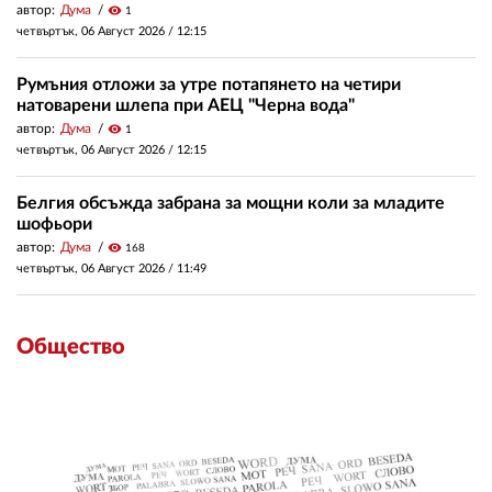
автор:
Дума
visibility
1
четвъртък, 06 Август 2026 /
12:15
Румъния отложи за утре потапянето на четири
натоварени шлепа при АЕЦ "Черна вода"
автор:
Дума
visibility
1
четвъртък, 06 Август 2026 /
12:15
Белгия обсъжда забрана за мощни коли за младите
шофьори
автор:
Дума
visibility
168
четвъртък, 06 Август 2026 /
11:49
Общество