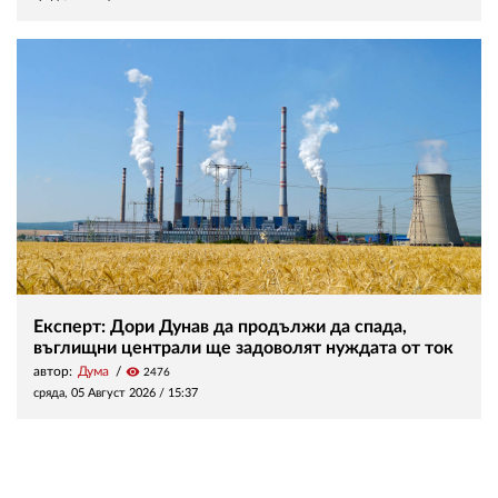
Експерт: Дори Дунав да продължи да спада,
въглищни централи ще задоволят нуждата от ток
автор:
Дума
visibility
2476
сряда, 05 Август 2026 /
15:37