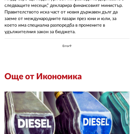
следващите месеци," декларира финансовият министър.
Правителството иска част от новия държавен дълг да
заеме от международните пазари през юни и юли, за
което има специална разпоредба в промените в
удължителния закон за бюджета.
Error9
Още от Икономика