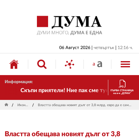
НАЧАЛО
БЪЛГАРИЯ
ИКОНОМИКА
ИЗБОРИ
06 Август 2026
четвъртък
12:16 ч.
СВЯТ
ОБЩЕСТВО
Информация:
КУЛТУРА
Скъпи приятели! Ние пак сме тук! Времето се 
ПЪРВА СТРАНИЦА
на в-к „ДУМА“
ЖИВОТ
Икономика
Властта обещава новият дълг от 3,8 млрд. евро да е само за ПВУ и капиталови разходи
СПОРТ
ПРИЛОЖЕНИЯ
Властта обещава новият дълг от 3,8
ДРУГИ