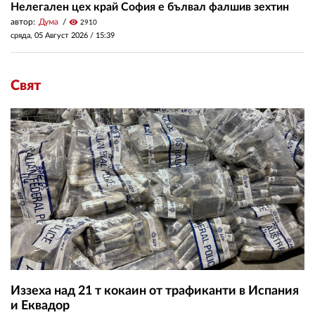
Нелегален цех край София е бълвал фалшив зехтин
автор:
Дума
visibility
2910
сряда, 05 Август 2026 /
15:39
Свят
Иззеха над 21 т кокаин от трафиканти в Испания
и Еквадор