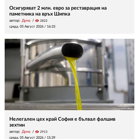
Осигуряват 2 млн. евро за реставрация на
паметника на връх Шипка
автор:
Дума
visibility
2822
сряда, 05 Август 2026 /
16:33
Нелегален цех край София е бълвал фалшив
зехтин
автор:
Дума
visibility
2913
сряда, 05 Август 2026 /
15:39