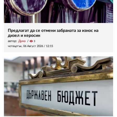
Предлагат да се отмени забраната за износ на
дизел и керосин
автор:
Дума
visibility
3
четвъртък, 06 Август 2026 /
12:15