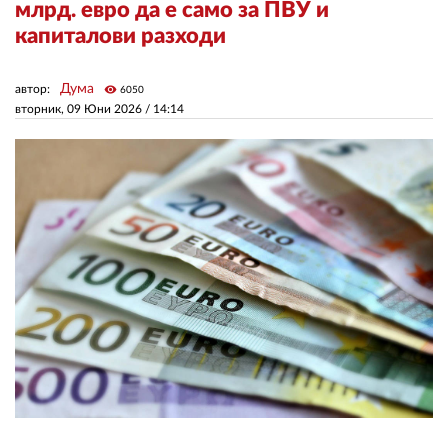
млрд. евро да е само за ПВУ и
капиталови разходи
ЗА НАС
Дума
автор:
visibility
АВТОРИ
6050
вторник, 09 Юни 2026 /
14:14
РЕДАКЦИЯ
КОНТАКТИ
РЕКЛАМА
АБОНАМЕНТ
УСЛОВИЯ ЗА ПОЛЗВАНЕ
ПОЛИТИКА ЗА БИСКВИТКИТЕ
ПОЛИТИКАТА ЗА
ПОВЕРИТЕЛНОСТ