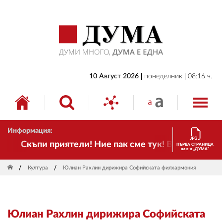
НАЧАЛО
БЪЛГАРИЯ
ИКОНОМИКА
ИЗБОРИ
10 Август 2026
понеделник
08:16 ч.
СВЯТ
ОБЩЕСТВО
Информация:
КУЛТУРА
Скъпи приятели! Ние пак сме тук! Времето се про
ПЪРВА СТРАНИЦА
на в-к „ДУМА“
ЖИВОТ
Култура
Юлиан Рахлин дирижира Софийската филхармония
СПОРТ
ПРИЛОЖЕНИЯ
Юлиан Рахлин дирижира Софийската
ДРУГИ