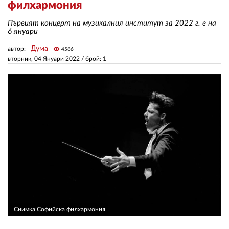
филхармония
Първият концерт на музикалния институт за 2022 г. е на
ЗА НАС
6 януари
АВТОРИ
Дума
автор:
visibility
4586
вторник, 04 Януари 2022
/ брой: 1
РЕДАКЦИЯ
КОНТАКТИ
РЕКЛАМА
АБОНАМЕНТ
УСЛОВИЯ ЗА ПОЛЗВАНЕ
ПОЛИТИКА ЗА БИСКВИТКИТЕ
ПОЛИТИКАТА ЗА
ПОВЕРИТЕЛНОСТ
Снимка Софийска филхармония