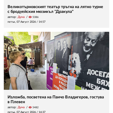
Великотърновският театър тръгна на лятно турне
с бродуейския мюзикъл "Дракула"
автор:
Дума
visibility
5386
петък, 07 Август 2026 /
14:57
Изложба, посветена на Панчо Владигеров, гостува
в Плевен
автор:
Дума
visibility
5482
петък, 07 Август 2026 /
14:37