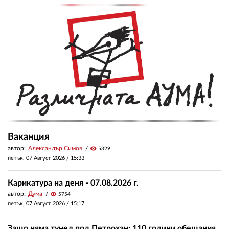
Ваканция
автор:
Александър Симов
visibility
5329
петък, 07 Август 2026 /
15:33
Карикатура на деня - 07.08.2026 г.
автор:
Дума
visibility
5754
петък, 07 Август 2026 /
15:17
Защо няма тунел под Петрохан: 110 години обещания,