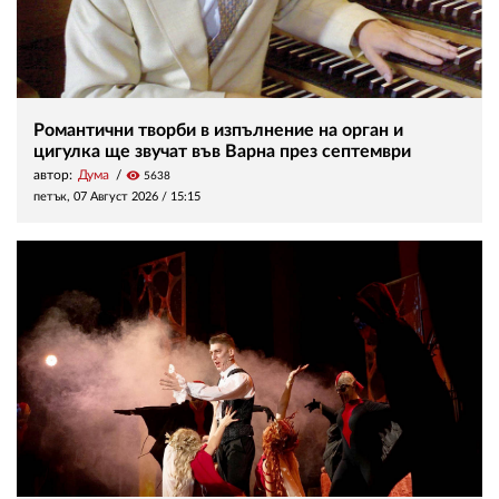
Романтични творби в изпълнение на орган и
цигулка ще звучат във Варна през септември
автор:
Дума
visibility
5638
петък, 07 Август 2026 /
15:15