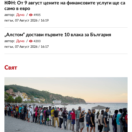
КФН: От 9 август цените на финансовите услуги ще са
само в евро
автор:
Дума
visibility
4905
петък, 07 Август 2026 /
16:19
„Алстом“ достави първите 10 влака за България
автор:
Дума
visibility
4203
петък, 07 Август 2026 /
16:17
Свят