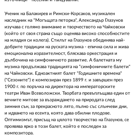
Ученик на Балакирев и Римски-Корсаков, музикален
наследник на "Могъщата петорка", Александър Глазунов
изучава с голямо внимание и творчеството на Чайковски
(който от своя страна също оценява високо способностите
на младия си колега). Стилът на Глазунов обединява най-
добрите традиции на руската музика - епична сила и жива
емоционална изразителност, бляскава оркестрация и
дълбочина на симфоничното развитие. А балетната му
музика продължава традицията на "симфоничните балети"
на Чайковски. Едноактният балет "Годишните времена"
("Сезоните") е композиран през 1899 г. и завършен през
1900 г. по поръчка на директора на императорските
театри Иван Всеволожски. Творбата превъплъщава един от
вечните митове за възраждането на природата след
зимния сън, за прекрасното лято, пълно със слънчеви дни,
и идването на есента, която дава обилни плодове.
Оптимизмът, присъщ на цялото творчество на Глазунов, се
проявява ярко в този балет, който е последен за
композитора.