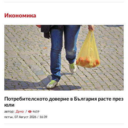
Икономика
Потребителското доверие в България расте през
юли
автор:
Дума
visibility
4659
петък, 07 Август 2026 /
16:39