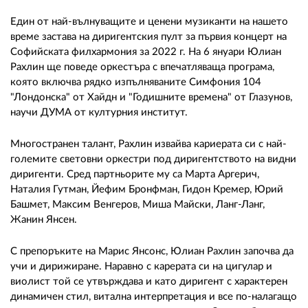
02 975 20 35
Един от най-вълнуващите и ценени музиканти на нашето
време застава на диригентския пулт за първия концерт на
Софийската филхармония за 2022 г. На 6 януари Юлиан
Рахлин ще поведе оркестъра с впечатляваща програма,
която включва рядко изпълняваните Симфония 104
"Лондонска" от Хайдн и "Годишните времена" от Глазунов,
научи ДУМА от културния институт.
Многостранен талант, Рахлин извайва кариерата си с най-
големите световни оркестри под диригентството на видни
диригенти. Сред партньорите му са Марта Аргерич,
Наталия Гутман, Йефим Бронфман, Гидон Кремер, Юрий
Башмет, Максим Венгеров, Миша Майски, Ланг-Ланг,
Жанин Янсен.
С препоръките на Марис Янсонс, Юлиан Рахлин започва да
учи и дирижиране. Наравно с карерата си на цигулар и
виолист той се утвърждава и като диригент с характерен
динамичен стил, витална интерпретация и все по-налагащо