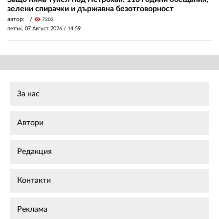
зелени спирачки и държавна безотговорност
автор:
visibility
7203
петък, 07 Август 2026 /
14:59
За нас
Автори
Редакция
Контакти
Реклама