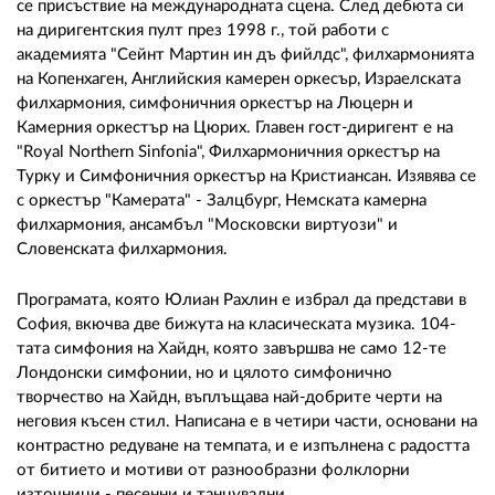
се присъствие на международната сцена. След дебюта си
на диригентския пулт през 1998 г., той работи с
академията "Сейнт Мартин ин дъ фийлдс", филхармонията
на Копенхаген, Английския камерен оркесър, Израелската
филхармония, симфоничния оркестър на Люцерн и
Камерния оркестър на Цюрих. Главен гост-диригент е на
"Royal Northern Sinfonia", Филхармоничния оркестър на
Турку и Симфоничния оркестър на Кристиансан. Изявява се
с оркестър "Камерата" - Залцбург, Немската камерна
филхармония, ансамбъл "Московски виртуози" и
Словенската филхармония.
Програмата, която Юлиан Рахлин е избрал да представи в
София, вкючва две бижута на класическата музика. 104-
тата симфония на Хайдн, която завършва не само 12-те
Лондонски симфонии, но и цялото симфонично
творчество на Хайдн, въплъщава най-добрите черти на
неговия късен стил. Написана е в четири части, основани на
контрастно редуване на темпата, и е изпълнена с радостта
от битието и мотиви от разнообразни фолклорни
източници - песенни и танцувални.