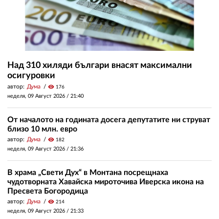
Над 310 хиляди българи внасят максимални
осигуровки
автор:
Дума
visibility
176
неделя, 09 Август 2026 /
21:40
От началото на годината досега депутатите ни струват
близо 10 млн. евро
автор:
Дума
visibility
182
неделя, 09 Август 2026 /
21:36
В храма „Свети Дух“ в Монтана посрещнаха
чудотворната Хавайска мироточива Иверска икона на
Пресвета Богородица
автор:
Дума
visibility
214
неделя, 09 Август 2026 /
21:33