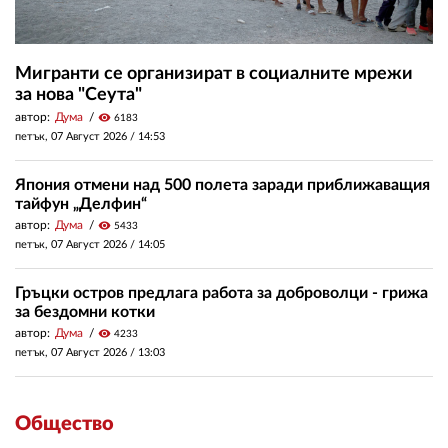
Мигранти се организират в социалните мрежи
за нова "Сеута"
автор:
Дума
visibility
6183
петък, 07 Август 2026 /
14:53
Япония отмени над 500 полета заради приближаващия
тайфун „Делфин“
автор:
Дума
visibility
5433
петък, 07 Август 2026 /
14:05
Гръцки остров предлага работа за доброволци - грижа
за бездомни котки
автор:
Дума
visibility
4233
петък, 07 Август 2026 /
13:03
Общество