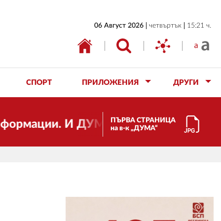
НАЧАЛО
06 Август 2026
четвъртък
15:21 ч.
БЪЛГАРИЯ
ИКОНОМИКА
ИЗБОРИ
СПОРТ
ПРИЛОЖЕНИЯ
ДРУГИ
СВЯТ
ОБЩЕСТВО
ПЪРВА СТРАНИЦА
ии. И ДУМА се променя и става електро
на в-к „ДУМА“
КУЛТУРА
ЖИВОТ
СПОРТ
ПРИЛОЖЕНИЯ
ДРУГИ