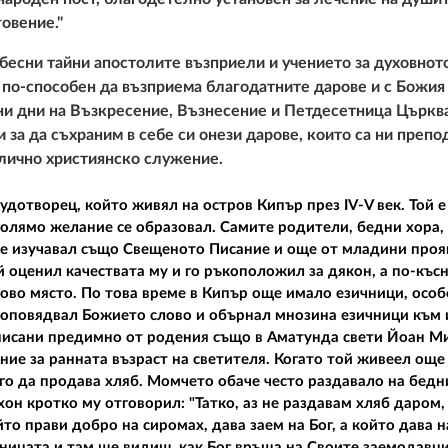
овение."
ебесни тайни апостолите възприели и учението за духовнот
а по-способен да възприема благодатните дарове и с Божи
тни дни на Възкресение, Възнесение и Петдесетница Църкв
 и за да съхраним в себе си онези дарове, които са ни преп
 лично християнско служение.
дотворец, който живял на остров Кипър през IV-V век. Той е
 голямо желание се образовал. Самите родители, бедни хора,
дие изучавал също Свещеното Писание и още от младини проя
оценил качествата му и го ръкоположил за дякон, а по-късн
ово място. По това време в Кипър още имало езичници, особ
роповядвал Божието слово и обърнал мнозина езичници към 
записани предимно от родения също в Аматунда свети Йоан М
ие за ранната възраст на светителя. Когато той живеел още
го да продава хляб. Момчето обаче често раздавало на бедни
он кротко му отговорил: "Татко, аз не раздавам хляб даром, 
йто прави добро на сиромах, дава заем на Бог, а който дава н
тницата и там ще видиш, как Бог връща на Своите заемодавци