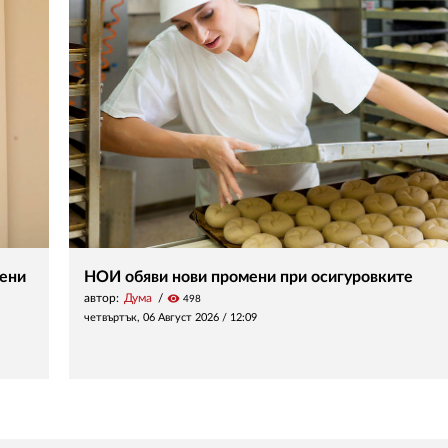
вени
НОИ обяви нови промени при осигуровките
автор:
Дума
visibility
498
четвъртък, 06 Август 2026 /
12:09