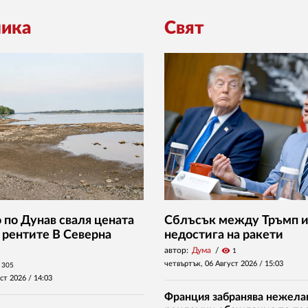
ика
Свят
 по Дунав сваля цената
Сблъсък между Тръмп и 
и рентите В Северна
недостига на ракети
автор:
Дума
visibility
1
четвъртък, 06 Август 2026 /
15:03
305
уст 2026 /
14:03
Франция забранява нежела