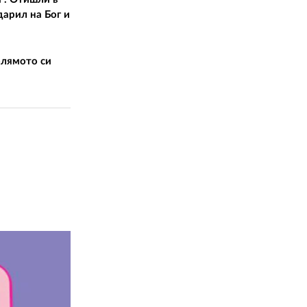
дарил на Бог и
олямото си