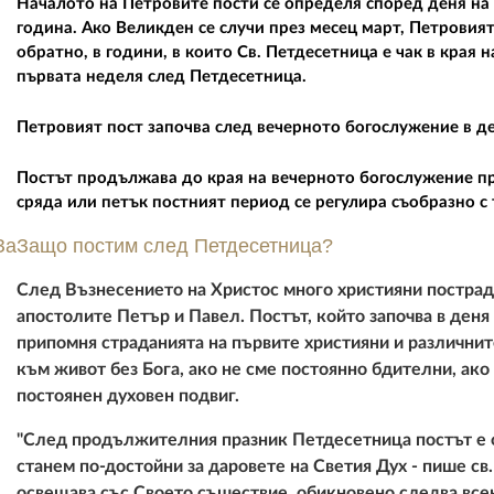
Началото на Петровите пости се определя според деня на 
година. Ако Великден се случи през месец март, Петрови
обратно, в години, в които Св. Петдесетница е чак в края 
първата неделя след Петдесетница.
Петровият пост започва след вечерното богослужение в де
Постът продължава до края на вечерното богослужение пре
сряда или петък постният период се регулира съобразно с 
ЗаЗащо постим след Петдесетница?
След Възнесението на Христос много християни пострада
апостолите Петър и Павел. Постът, който започва в ден
припомня страданията на първите християни и различнит
към живот без Бога, ако не сме постоянно бдителни, ако
постоянен духовен подвиг.
"След продължителния празник Петдесетница постът е ос
станем по-достойни за даровете на Светия Дух - пише
с
в
освещава със Своето съшествие, обикновено следва всен