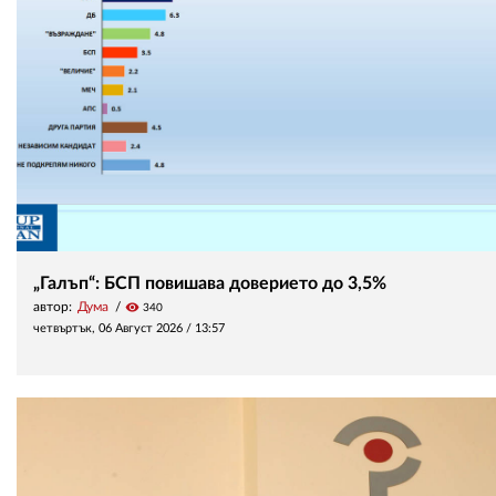
„Галъп“: БСП повишава доверието до 3,5%
автор:
Дума
visibility
340
четвъртък, 06 Август 2026 /
13:57