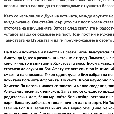
поради което следва да го провеждаме с нужното благог
Като се изпълнили с Духа на истината, между другите н
въздържание. Очиствайки сърцето си с пост, човек став
отстоява на изкушенията. Затова след светлите и радос
установила да се отдаваме на пост. Този пост ни е нужен
Тайнствата на Църквата и да ги преумножаваме в своето
На 8 юни почитаме и паметта на свети Тихон Аматунтски Чу
Аматунда (днес в развалини източно от град Лимасол) и с
християни, го възпитали в Христовата вяра. Тихон с усър
стремеж да служи на Бог. Аматунтският епископ Мнимоний 
смъртта на епископа, Тихон единодушно бил избран на нег
почитала богинята Афродита. Но свети Тихон неуморно п
Христос. За неговия живот са запазени малко сведения, 
Александрийски архиепископ. Запазило се следното предан
родителския дом, баща му, който бил хлебар, оставял и не
пари. Баща му забелязал това и почнал да го мъмри. Но Тих
заем на Бог. А в Неговата книга има вярно обещание, че ко
получи стократно. Ако не вярваш на това, да отидем в жи