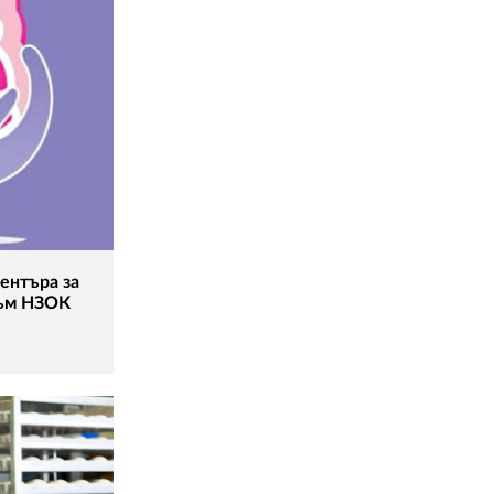
ентъра за
към НЗОК