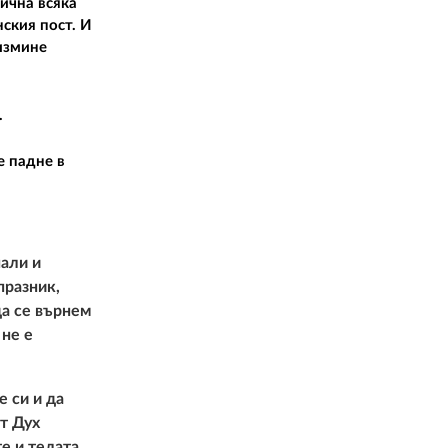
02 975 20 35
ична всяка
ския пост. И
 измине
.
е падне в
нали и
празник,
да се върнем
 не е
 си и да
ят Дух
е и телата,