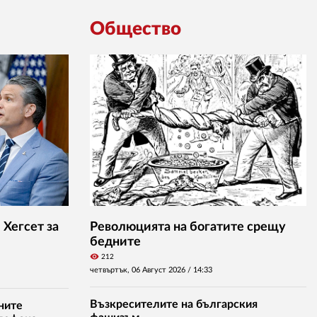
Общество
Хегсет за
Революцията на богатите срещу
бедните
visibility
212
четвъртък, 06 Август 2026 /
14:33
Възкресителите на българския
ните