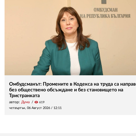
Омбудсманът: Промените в Кодекса на труда са напра
без обществено обсъждане и без становището на
Тристранката
автор:
Дума
visibility
619
четвъртък, 06 Август 2026 /
12:11