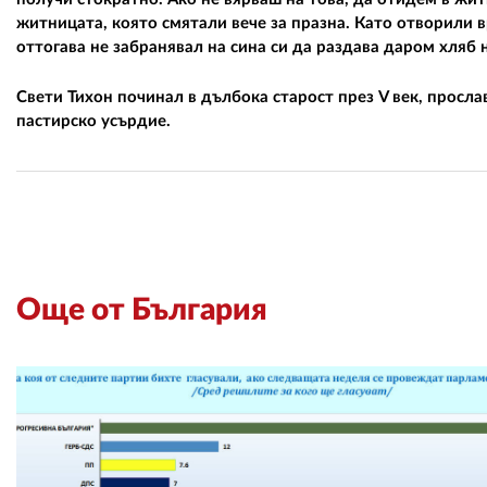
житницата, която смятали вече за празна. Като отворили в
оттогава не забранявал на сина си да раздава даром хляб 
Свети Тихон починал в дълбока старост през V век, просла
пастирско усърдие.
Още от България