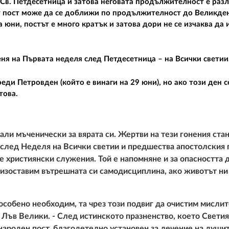
Св. Петдесетница и затова неговата продължителност е разл
ят пост може да се доближи по продължителност до Великден
на юни, постът е много кратък и затова дори не се изчаква да
ня на Първата неделя след Петдесетница – на Всички светии
ди Петровден (който е винаги на 29 юни), но ако този ден с
това.
ли мъченически за вярата си. Жертви на тези гонения ста
я след Неделя на Всички светии и предшества апостолския 
е християнски служения. Той е напомняне и за опасността 
 изоставим вътрешната си самодисциплина, ако животът ни
обено необходим, та чрез този подвиг да очистим мислите
. Лъв Велики
. - След истинското празненство, което Свети
ароден пост, благодетелно установен за лечение на душит