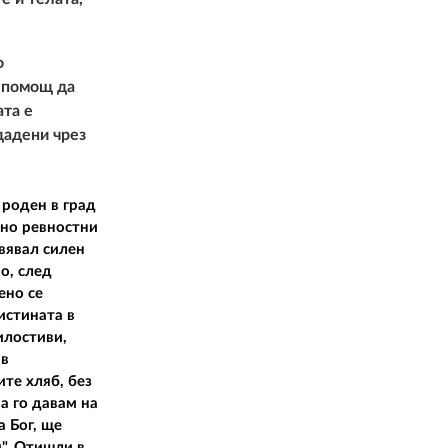
о
я помощ да
ата е
одадени чрез
 роден в град
 но ревностни
вявал силен
о, след
ено се
истината в
илостиви,
 в
те хляб, без
а го давам на
а Бог, ще
". Отишли в