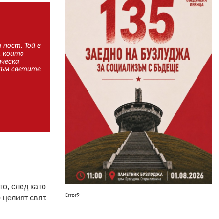
ЗА НАС
АВТОРИ
 пост. Той е
, които
ическа
РЕДАКЦИЯ
 към светите
КОНТАКТИ
РЕКЛАМА
АБОНАМЕНТ
УСЛОВИЯ ЗА ПОЛЗВАНЕ
ПОЛИТИКА ЗА БИСКВИТКИТЕ
ПОЛИТИКАТА ЗА
то, след като
ПОВЕРИТЕЛНОСТ
Error9
 целият свят.