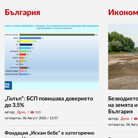
България
Иконом
„Галъп“: БСП повишава доверието
Безводието
до 3,5%
на земята 
България
автор:
Дума
visibility
313
четвъртък, 06 Август 2026 /
13:57
автор:
Дума
visibility
четвъртък, 06 Авг
Фондация „Искам бебе“ е категорично