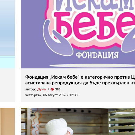
Фондация „Искам бебе“ е категорично против Ц
асистирана репродукция да бъде прехвърлен 
автор:
Дума
visibility
383
четвъртък, 06 Август 2026 /
12:33