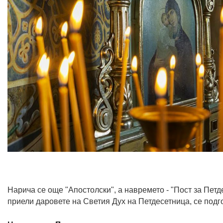
Нарича се още "Апостолски", а навремето - "Пост за Петд
приели даровете на Светия Дух на Петдесетница, се подг