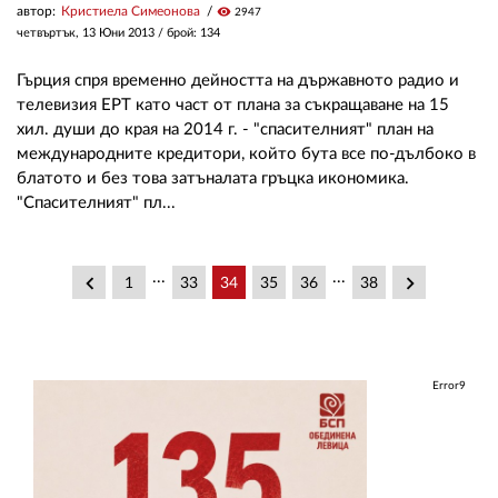
автор:
Кристиела Симеонова
visibility
2947
четвъртък, 13 Юни 2013
/ брой: 134
Гърция спря временно дейността на държавното радио и
телевизия ЕРТ като част от плана за съкращаване на 15
хил. души до края на 2014 г. - "спасителният" план на
международните кредитори, който бута все по-дълбоко в
блатото и без това затъналата гръцка икономика.
"Спасителният" пл...
...
...
keyboard_arrow_left
keyboard_arrow_right
1
33
34
35
36
38
Error9