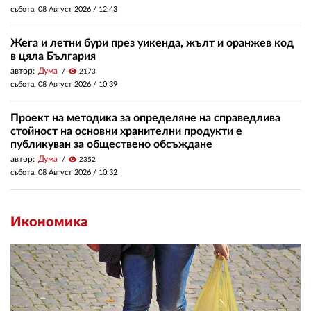
събота, 08 Август 2026 /
12:43
Жега и летни бури през уикенда, жълт и оранжев код
в цяла България
автор:
Дума
visibility
2173
събота, 08 Август 2026 /
10:39
Проект на методика за определяне на справедлива
стойност на основни хранителни продукти е
публикуван за обществено обсъждане
автор:
Дума
visibility
2352
събота, 08 Август 2026 /
10:32
Икономика