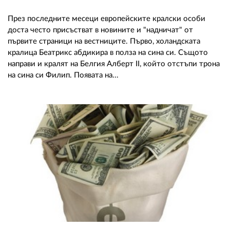
През последните месеци европейските кралски особи
доста често присъстват в новините и "надничат" от
първите страници на вестниците. Първо, холандската
кралица Беатрикс абдикира в полза на сина си. Същото
направи и кралят на Белгия Алберт II, който отстъпи трона
на сина си Филип. Появата на...