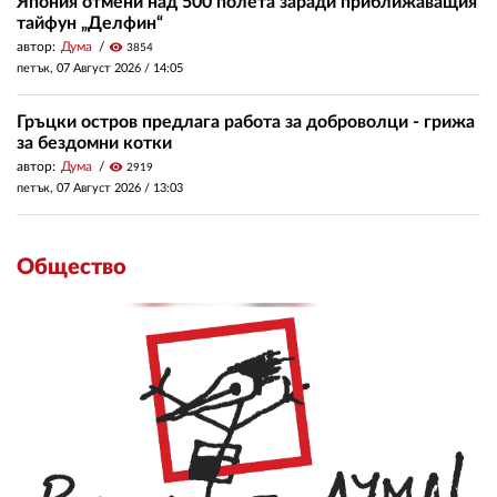
Япония отмени над 500 полета заради приближаващия
тайфун „Делфин“
автор:
Дума
visibility
3854
петък, 07 Август 2026 /
14:05
Гръцки остров предлага работа за доброволци - грижа
за бездомни котки
автор:
Дума
visibility
2919
петък, 07 Август 2026 /
13:03
Общество