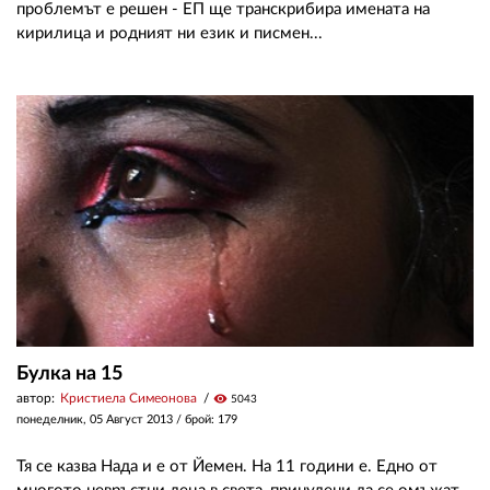
проблемът е решен - ЕП ще транскрибира имената на
кирилица и родният ни език и писмен...
Булка на 15
автор:
Кристиела Симеонова
visibility
5043
понеделник, 05 Август 2013
/ брой: 179
Тя се казва Нада и е от Йемен. На 11 години е. Едно от