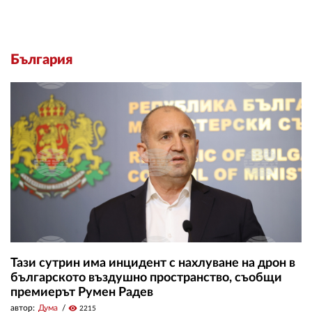
България
Тази сутрин има инцидент с нахлуване на дрон в
българското въздушно пространство, съобщи
премиерът Румен Радев
автор:
Дума
visibility
2215