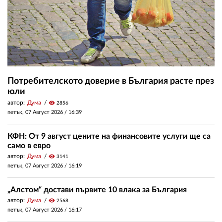
Потребителското доверие в България расте през
юли
автор:
Дума
visibility
2856
петък, 07 Август 2026 /
16:39
КФН: От 9 август цените на финансовите услуги ще са
само в евро
автор:
Дума
visibility
3141
петък, 07 Август 2026 /
16:19
„Алстом“ достави първите 10 влака за България
автор:
Дума
visibility
2568
петък, 07 Август 2026 /
16:17