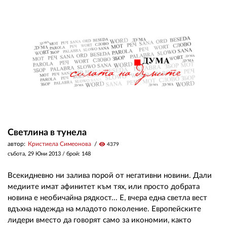
Светлина в тунела
автор:
Кристиела Симеонова
visibility
4379
събота, 29 Юни 2013
/ брой: 148
Всекидневно ни залива порой от негативни новини. Дали
медиите имат афинитет към тях, или просто добрата
новина е необичайна рядкост... Е, вчера една светла вест
вдъхна надежда на младото поколение. Европейските
лидери вместо да говорят само за икономии, както