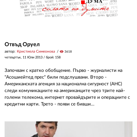
Отвъд Оруел
автор:
Кристиела Симеонова
visibility
3618
четвъртък, 11 Юли 2013
/ брой: 158
Започвам с кратко обобщение. Първо - журналисти на
"Асошиейтед прес" били подслушвани. Второ -
Американската агенция за национална сигурност (АНС)
следи комуникациите на американците чрез трите най-
големи телекома, интернет провайдърите и операциите с
кредитни карти. Трето - появи се бивши...