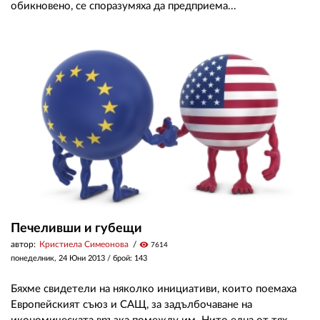
обикновено, се споразумяха да предприема...
Печеливши и губещи
автор:
Кристиела Симеонова
visibility
7614
понеделник, 24 Юни 2013
/ брой: 143
Бяхме свидетели на няколко инициативи, които поемаха
Европейският съюз и САЩ, за задълбочаване на