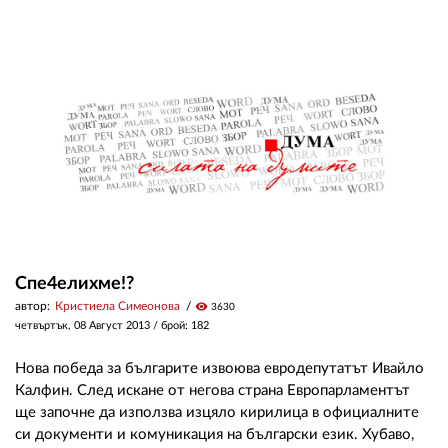
02 975 20 35
Спе4елихме!?
автор:
Кристиела Симеонова
visibility
3630
четвъртък, 08 Август 2013
/ брой: 182
Нова победа за българите извоюва евродепутатът Ивайло
Калфин. След искане от негова страна Европарламентът
ще започне да използва изцяло кирилица в официалните
си документи и комуникация на български език. Хубаво,