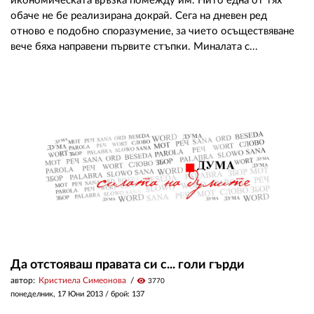
икономическата връзка помежду им. Нито една от тях
обаче не бе реализирана докрай. Сега на дневен ред
отново е подобно споразумение, за чието осъществяване
вече бяха направени първите стъпки. Миналата с...
Да отстояваш правата си с... голи гърди
автор:
Кристиела Симеонова
visibility
3770
понеделник, 17 Юни 2013
/ брой: 137