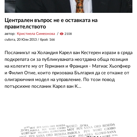
Централен въпрос не е оставката на
правителството
автор:
Кристиела Симеонова
visibility
2108
събота, 20 Юли 2013
/ брой: 166
Посланикът на Холандия Карел ван Кестерен изрази в сряда
подкрепата си за публикуваната неотдавна обща позиция
на колегите му от Германия и Франция - Матиас Хьопфнер
и Филип Отие, които призоваха България да се откаже от
олигархичния модел на управление. По този повод
потърсихме посланик Карел ван К...