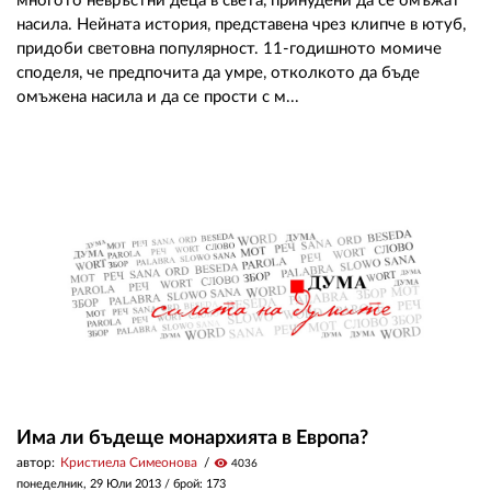
многото невръстни деца в света, принудени да се омъжат
насила. Нейната история, представена чрез клипче в ютуб,
придоби световна популярност. 11-годишното момиче
споделя, че предпочита да умре, отколкото да бъде
омъжена насила и да се прости с м...
Има ли бъдеще монархията в Европа?
автор:
Кристиела Симеонова
visibility
4036
понеделник, 29 Юли 2013
/ брой: 173