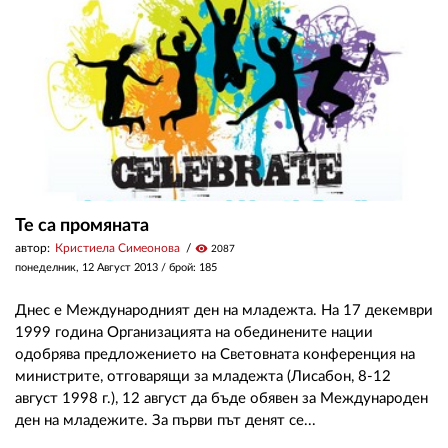
ЗА НАС
АВТОРИ
РЕДАКЦИЯ
КОНТАКТИ
РЕКЛАМА
Те са промяната
автор:
Кристиела Симеонова
visibility
2087
АБОНАМЕНТ
понеделник, 12 Август 2013
/ брой: 185
УСЛОВИЯ ЗА ПОЛЗВАНЕ
Днес е Международният ден на младежта. На 17 декември
ПОЛИТИКА ЗА БИСКВИТКИТЕ
1999 година Организацията на обединените нации
одобрява предложението на Световната конференция на
ПОЛИТИКАТА ЗА
министрите, отговарящи за младежта (Лисабон, 8-12
ПОВЕРИТЕЛНОСТ
август 1998 г.), 12 август да бъде обявен за Международен
ден на младежите. За първи път денят се...