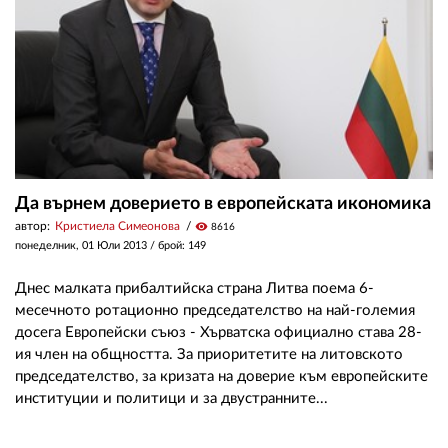
Да върнем доверието в европейската икономика
автор:
Кристиела Симеонова
visibility
8616
понеделник, 01 Юли 2013
/ брой: 149
Днес малката прибалтийска страна Литва поема 6-
месечното ротационно председателство на най-големия
досега Европейски съюз - Хърватска официално става 28-
ия член на общността. За приоритетите на литовското
председателство, за кризата на доверие към европейските
институции и политици и за двустранните...