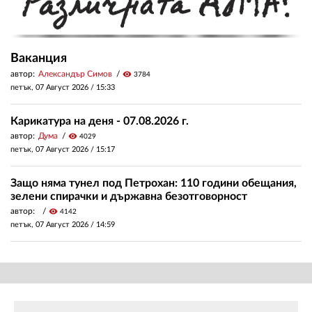
Ваканция
автор:
Александър Симов
visibility
3784
петък, 07 Август 2026 /
15:33
Карикатура на деня - 07.08.2026 г.
автор:
Дума
visibility
4029
петък, 07 Август 2026 /
15:17
Защо няма тунел под Петрохан: 110 години обещания,
зелени спирачки и държавна безотговорност
автор:
visibility
4142
петък, 07 Август 2026 /
14:59