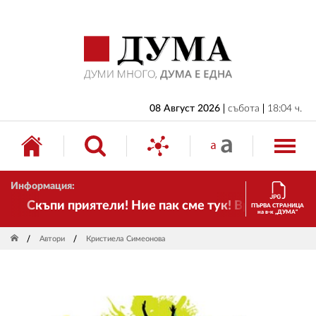
НАЧАЛО
БЪЛГАРИЯ
ИКОНОМИКА
ИЗБОРИ
08 Август 2026
събота
18:04 ч.
СВЯТ
ОБЩЕСТВО
Информация:
КУЛТУРА
Скъпи приятели! Ние пак сме тук! Времето се пром
ПЪРВА СТРАНИЦА
на в-к „ДУМА“
ЖИВОТ
Автори
Кристиела Симеонова
СПОРТ
ПРИЛОЖЕНИЯ
ДРУГИ