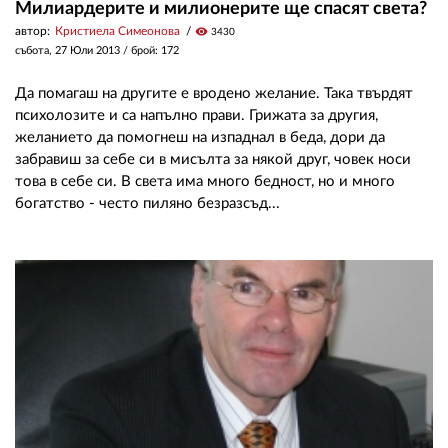
Милиардерите и милионерите ще спасят света?
автор:
Кристиела Симеонова
visibility
3430
събота, 27 Юли 2013
/ брой: 172
Да помагаш на другите е вродено желание. Така твърдят
психолозите и са напълно прави. Грижата за другия,
желанието да помогнеш на изпаднал в беда, дори да
забравиш за себе си в мисълта за някой друг, човек носи
това в себе си. В света има много бедност, но и много
богатство - често пиляно безразсъд...