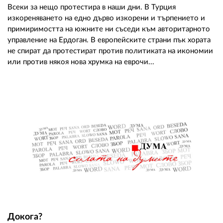
Всеки за нещо протестира в наши дни. В Турция
изкореняването на едно дърво изкорени и търпението и
примиримостта на южните ни съседи към авторитарното
управление на Ердоган. В европейските страни пък хората
не спират да протестират против политиката на икономии
или против някоя нова хрумка на еврочи...
Докога?