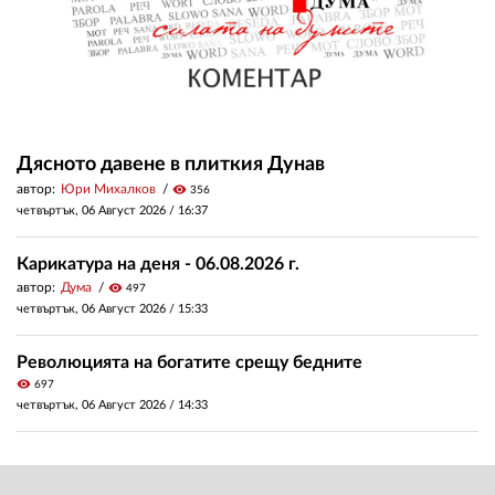
Дясното давене в плиткия Дунав
автор:
Юри Михалков
visibility
356
четвъртък, 06 Август 2026 /
16:37
Карикатура на деня - 06.08.2026 г.
автор:
Дума
visibility
497
четвъртък, 06 Август 2026 /
15:33
Революцията на богатите срещу бедните
visibility
697
четвъртък, 06 Август 2026 /
14:33