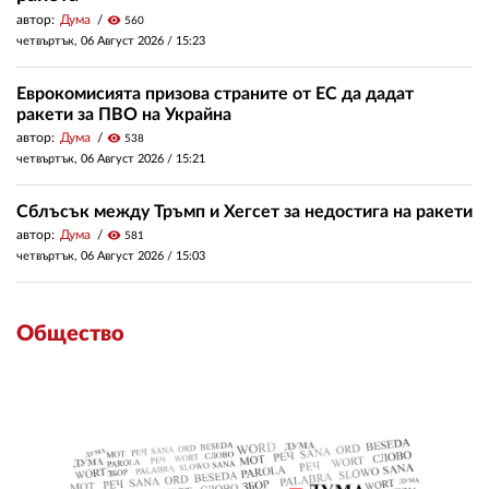
автор:
Дума
visibility
560
четвъртък, 06 Август 2026 /
15:23
Еврокомисията призова страните от ЕС да дадат
ракети за ПВО на Украйна
автор:
Дума
visibility
538
четвъртък, 06 Август 2026 /
15:21
Сблъсък между Тръмп и Хегсет за недостига на ракети
автор:
Дума
visibility
581
четвъртък, 06 Август 2026 /
15:03
Общество