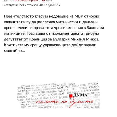
visibility
4857
четвъртък, 22 Септември 2011
/ брой: 217
Правителството гласува недоверие на МВР относно
капацитета му да разследва митнически и данъчни
престъпления и прави това чрез изменения в Закона за
митниците. Това заяви от парламентарната трибуна
депутатът от Коалиция за България Михаил Миков.
Критиката му срещу управляващите дойде заради
многобро...