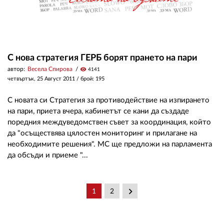
С нова стратегия ГЕРБ борят прането на пари
автор:
Весела Спирова
visibility
4141
четвъртък, 25 Август 2011
/ брой: 195
С новата си Стратегия за противодействие на изпирането
на пари, приета вчера, кабинетът се кани да създаде
поредния междуведомствен съвет за координация, който
да "осъществява цялостен мониторинг и прилагане на
необходимите решения". МС ще предложи на парламента
да обсъди и приеме "...
keyboard_arrow_right
1
2