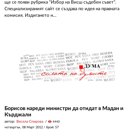
ще се появи рубрика "Избор на Висш съдебен съвет".
Специализираният сайт се създава по идея на правната
комисия. Издигането н...
Борисов нареди министри да отидат в Мадан и
Кърджали
автор:
Весела Спирова
visibility
4440
четвъртък, 08 Март 2012
/ брой: 57