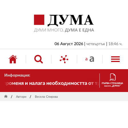
НАЧАЛО
БЪЛГАРИЯ
ИКОНОМИКА
ИЗБОРИ
06 Август 2026
четвъртък
18:46 ч.
СВЯТ
ОБЩЕСТВО
Информация:
КУЛТУРА
роменя и налага необходимостта от трансформации. 
ПЪРВА СТРАНИЦА
на в-к „ДУМА“
ЖИВОТ
Автори
Весела Спирова
СПОРТ
ПРИЛОЖЕНИЯ
ДРУГИ