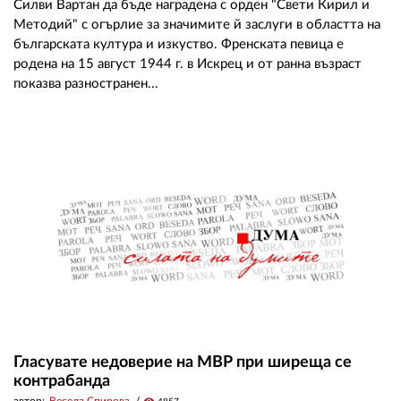
Силви Вартан да бъде наградена с орден "Свети Кирил и
Методий" с огърлие за значимите й заслуги в областта на
българската култура и изкуство. Френската певица е
родена на 15 август 1944 г. в Искрец и от ранна възраст
показва разностранен...
Гласувате недоверие на МВР при ширеща се
контрабанда
автор:
Весела Спирова