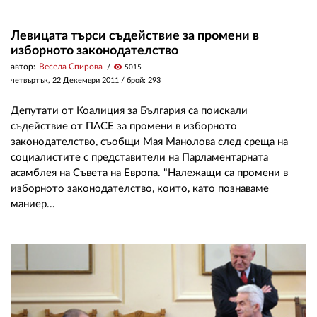
Левицата търси съдействие за промени в
изборното законодателство
автор:
Весела Спирова
visibility
5015
четвъртък, 22 Декември 2011
/ брой: 293
Депутати от Коалиция за България са поискали
съдействие от ПАСЕ за промени в изборното
законодателство, съобщи Мая Манолова след среща на
социалистите с представители на Парламентарната
асамблея на Съвета на Европа. "Належащи са промени в
изборното законодателство, които, като познаваме
маниер...