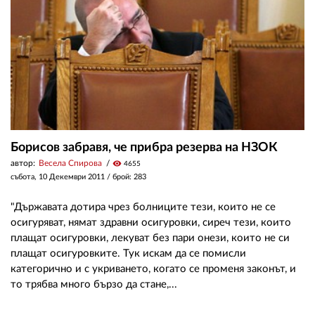
Борисов забравя, че прибра резерва на НЗОК
автор:
Весела Спирова
visibility
4655
събота, 10 Декември 2011
/ брой: 283
"Държавата дотира чрез болниците тези, които не се
осигуряват, нямат здравни осигуровки, сиреч тези, които
плащат осигуровки, лекуват без пари онези, които не си
плащат осигуровките. Тук искам да се помисли
категорично и с укриването, когато се променя законът, и
то трябва много бързо да стане,...