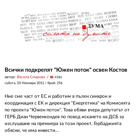
ЗА НАС
АВТОРИ
РЕДАКЦИЯ
КОНТАКТИ
РЕКЛАМА
Всички подкрепят "Южен поток" освен Костов
автор:
Весела Спирова
visibility
4386
АБОНАМЕНТ
събота, 03 Ноември 2012
/ брой: 256
УСЛОВИЯ ЗА ПОЛЗВАНЕ
Ние сме част от ЕС и работим в пълен синхрон и
ПОЛИТИКА ЗА БИСКВИТКИТЕ
координация с ЕК и дирекция "Енергетика" на Комисията
по проекта "Южен поток". Това обяви вчера депутатът от
ПОЛИТИКАТА ЗА
ГЕРБ Диан Червенкондев по повод искането на ДСБ за
ПОВЕРИТЕЛНОСТ
изслушване на премиера за този проект. Гербаджията
обясни, че има инвести...