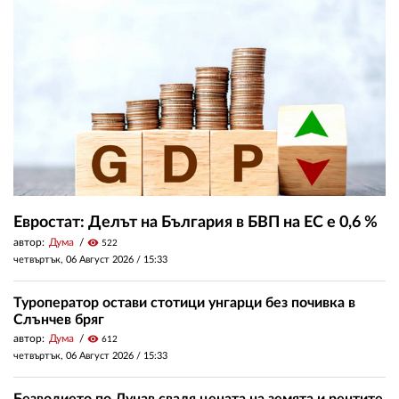
Евростат: Делът на България в БВП на ЕС е 0,6 %
автор:
Дума
visibility
522
четвъртък, 06 Август 2026 /
15:33
Туроператор остави стотици унгарци без почивка в
Слънчев бряг
автор:
Дума
visibility
612
четвъртък, 06 Август 2026 /
15:33
Безводието по Дунав сваля цената на земята и рентите