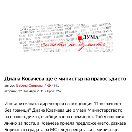
Диана Ковачева ще е министър на правосъдието
автор:
Весела Спирова
visibility
4941
вторник, 22 Ноември 2011
/ брой: 267
Изпълнителната директорка на асоциация "Прозрачност
без граници" Диана Ковачева ще оглави Министерството
на правосъдието, съобщи вчера премиерът. Той я поканил
лично за поста, а Ковачева приела предложението, разказа
Борисов в сградата на МС след срещата си с министър-