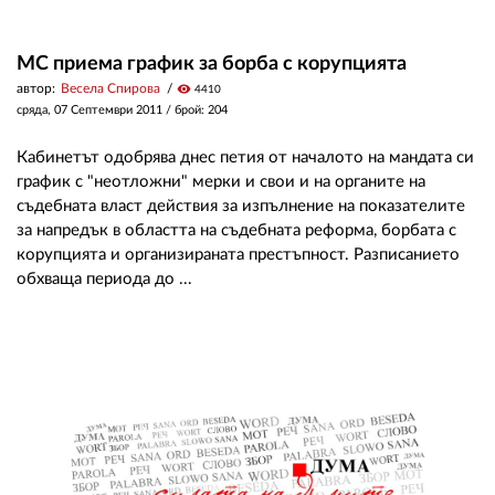
МС приема график за борба с корупцията
автор:
Весела Спирова
visibility
4410
сряда, 07 Септември 2011
/ брой: 204
Кабинетът одобрява днес петия от началото на мандата си
график с "неотложни" мерки и свои и на органите на
съдебната власт действия за изпълнение на показателите
за напредък в областта на съдебната реформа, борбата с
корупцията и организираната престъпност. Разписанието
обхваща периода до ...