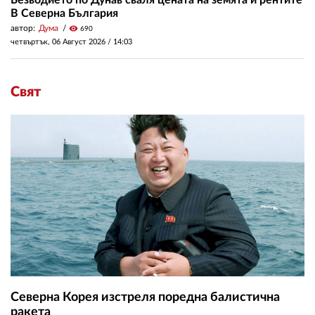
В Северна България
автор:
Дума
visibility
690
четвъртък, 06 Август 2026 /
14:03
Свят
Северна Корея изстреля поредна балистична
ракета