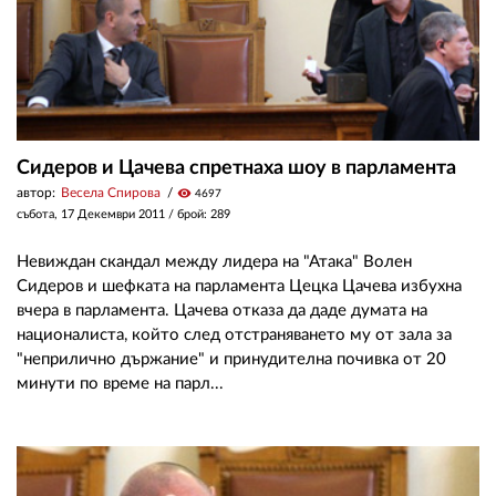
Сидеров и Цачева спретнаха шоу в парламента
автор:
Весела Спирова
visibility
4697
събота, 17 Декември 2011
/ брой: 289
Невиждан скандал между лидера на "Атака" Волен
Сидеров и шефката на парламента Цецка Цачева избухна
вчера в парламента. Цачева отказа да даде думата на
националиста, който след отстраняването му от зала за
"неприлично държание" и принудителна почивка от 20
минути по време на парл...