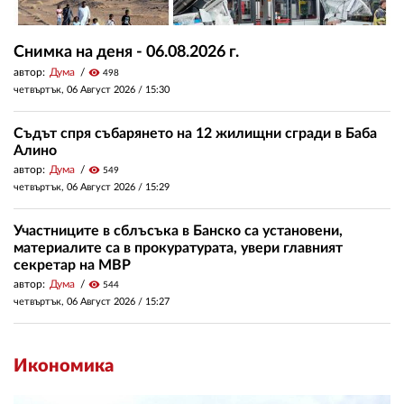
Снимка на деня - 06.08.2026 г.
автор:
Дума
visibility
498
четвъртък, 06 Август 2026 /
15:30
Съдът спря събарянето на 12 жилищни сгради в Баба
Алино
автор:
Дума
visibility
549
четвъртък, 06 Август 2026 /
15:29
Участниците в сблъсъка в Банско са установени,
материалите са в прокуратурата, увери главният
секретар на МВР
автор:
Дума
visibility
544
четвъртък, 06 Август 2026 /
15:27
Икономика