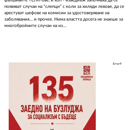
фалшивите ТЕЛК-ове, и хоп - изведнъж започнаха да се
появяват случаи на "слепци" с коли за хиляди левове, да се
арестуват шефове на комисии за удостоверяване на
заболявания... и прочее. Нима властта досега не знаеше за
многобройните случаи на из...
Error9