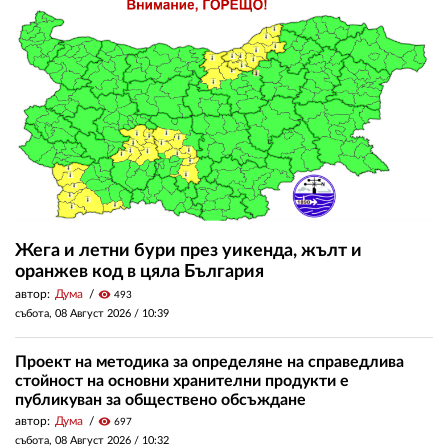
Жега и летни бури през уикенда, жълт и
оранжев код в цяла България
автор:
Дума
visibility
493
събота, 08 Август 2026 /
10:39
Проект на методика за определяне на справедлива
стойност на основни хранителни продукти е
публикуван за обществено обсъждане
автор:
Дума
visibility
697
събота, 08 Август 2026 /
10:32