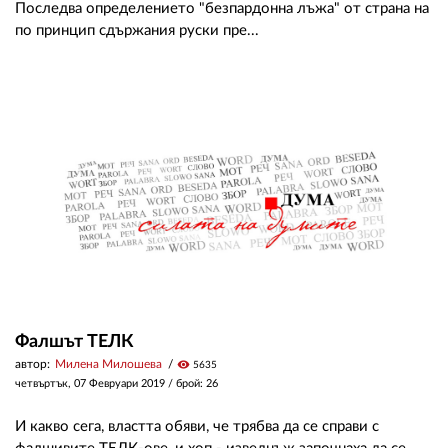
Последва определението "безпардонна лъжа" от страна на
по принцип сдържания руски пре...
Фалшът ТЕЛК
автор:
Милена Милошева
visibility
5635
четвъртък, 07 Февруари 2019
/ брой: 26
И какво сега, властта обяви, че трябва да се справи с