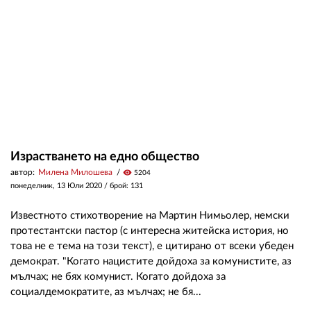
ЗА НАС
АВТОРИ
РЕДАКЦИЯ
КОНТАКТИ
РЕКЛАМА
Израстването на едно общество
автор:
Милена Милошева
visibility
5204
АБОНАМЕНТ
понеделник, 13 Юли 2020
/ брой: 131
УСЛОВИЯ ЗА ПОЛЗВАНЕ
Известното стихотворение на Мартин Нимьолер, немски
ПОЛИТИКА ЗА БИСКВИТКИТЕ
протестантски пастор (с интересна житейска история, но
това не е тема на този текст), е цитирано от всеки убеден
ПОЛИТИКАТА ЗА
демократ. "Когато нацистите дойдоха за комунистите, аз
ПОВЕРИТЕЛНОСТ
мълчах; не бях комунист. Когато дойдоха за
социалдемократите, аз мълчах; не бя...