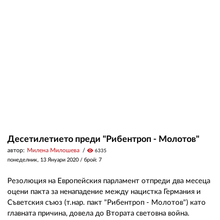
02 975 20 35
Десетилетието преди "Рибентроп - Молотов"
автор:
Милена Милошева
visibility
6335
понеделник, 13 Януари 2020
/ брой: 7
Резолюция на Европейския парламент отпреди два месеца
оцени пакта за ненападение между нацистка Германия и
Съветския съюз (т.нар. пакт "Рибентроп - Молотов") като
главната причина, довела до Втората световна война.