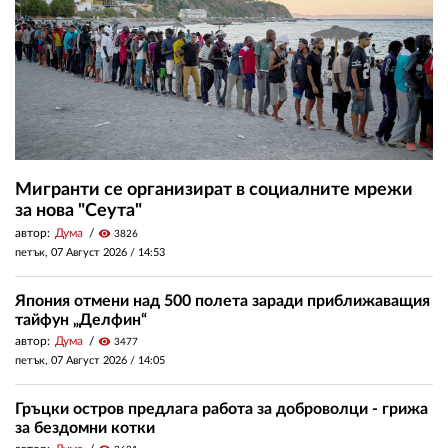
Мигранти се организират в социалните мрежи
за нова "Сеута"
автор:
Дума
visibility
3826
петък, 07 Август 2026 /
14:53
Япония отмени над 500 полета заради приближаващия
тайфун „Делфин“
автор:
Дума
visibility
3477
петък, 07 Август 2026 /
14:05
Гръцки остров предлага работа за доброволци - грижа
за бездомни котки