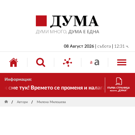
НАЧАЛО
БЪЛГАРИЯ
ИКОНОМИКА
ИЗБОРИ
08 Август 2026
събота
12:31 ч.
СВЯТ
ОБЩЕСТВО
Информация:
КУЛТУРА
к сме тук! Времето се променя и налага необходимо
ПЪРВА СТРАНИЦА
на в-к „ДУМА“
ЖИВОТ
Автори
Милена Милошева
СПОРТ
ПРИЛОЖЕНИЯ
ДРУГИ