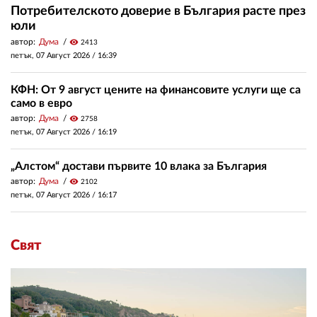
Потребителското доверие в България расте през
юли
автор:
Дума
visibility
2413
петък, 07 Август 2026 /
16:39
КФН: От 9 август цените на финансовите услуги ще са
само в евро
автор:
Дума
visibility
2758
петък, 07 Август 2026 /
16:19
„Алстом“ достави първите 10 влака за България
автор:
Дума
visibility
2102
петък, 07 Август 2026 /
16:17
Свят