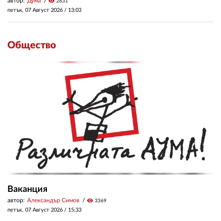
автор:
Дума
visibility
2631
петък, 07 Август 2026 /
13:03
Общество
Ваканция
автор:
Александър Симов
visibility
3369
петък, 07 Август 2026 /
15:33