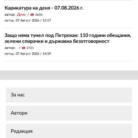
Карикатура на деня - 07.08.2026 г.
автор:
Дума
visibility
3606
петък, 07 Август 2026 /
15:17
Защо няма тунел под Петрохан: 110 години обещания,
зелени спирачки и държавна безотговорност
автор:
visibility
3721
петък, 07 Август 2026 /
14:59
За нас
Автори
Редакция