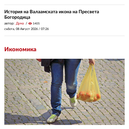
История на Валаамската икона на Пресвета
Богородица
автор:
Дума
visibility
1405
събота, 08 Август 2026 /
07:26
Икономика