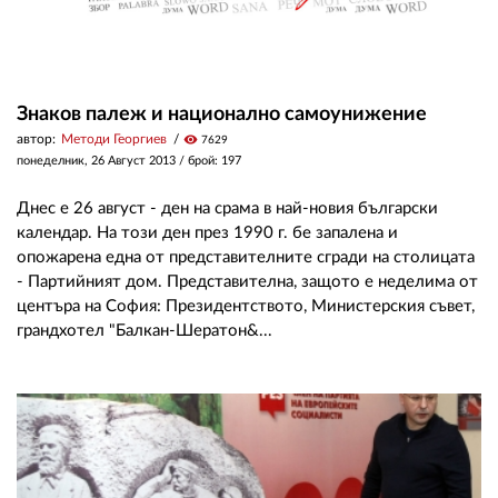
Знаков палеж и национално самоунижение
автор:
Методи Георгиев
visibility
7629
понеделник, 26 Август 2013
/ брой: 197
Днес е 26 август - ден на срама в най-новия български
календар. На този ден през 1990 г. бе запалена и
опожарена една от представителните сгради на столицата
- Партийният дом. Представителна, защото е неделима от
центъра на София: Президентството, Министерския съвет,
грандхотел "Балкан-Шератон&...