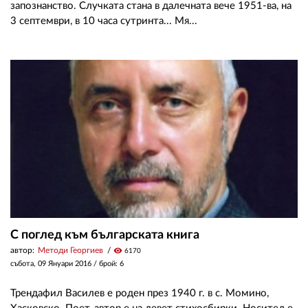
запознанство. Случката стана в далечната вече 1951-ва, на
3 септември, в 10 часа сутринта... Мя...
С поглед към българската книга
автор:
Методи Георгиев
visibility
6170
събота, 09 Януари 2016
/ брой: 6
Трендафил Василев е роден през 1940 г. в с. Момино,