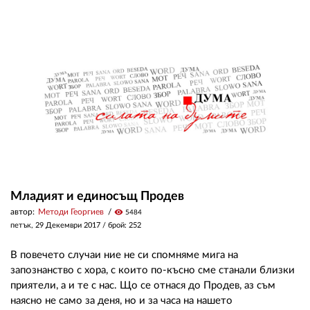
02 975 20 35
Младият и единосъщ Продев
автор:
Методи Георгиев
visibility
5484
петък, 29 Декември 2017
/ брой: 252
В повечето случаи ние не си спомняме мига на
запознанство с хора, с които по-късно сме станали близки
приятели, а и те с нас. Що се отнася до Продев, аз съм
наясно не само за деня, но и за часа на нашето