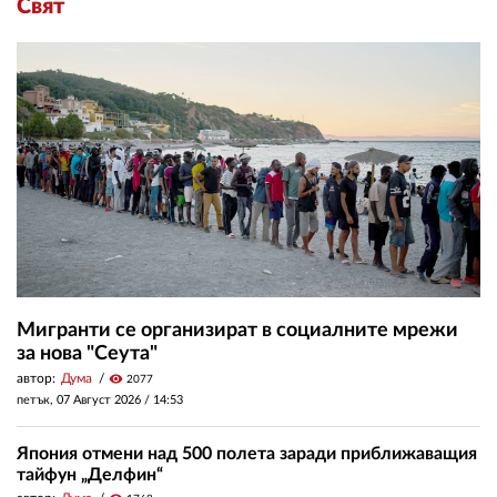
Свят
Мигранти се организират в социалните мрежи
за нова "Сеута"
автор:
Дума
visibility
2077
петък, 07 Август 2026 /
14:53
Япония отмени над 500 полета заради приближаващия
тайфун „Делфин“