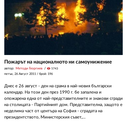
Пожарът на националното ни самоунижение
автор:
Методи Георгиев
visibility
5743
петък, 26 Август 2011
/ брой: 196
Днес е 26 август - ден на срама в най-новия български
календар. На този ден през 1990 г. бе запалена и
опожарена една от най-представителните и знакови сгради
на столицата - Партийният дом. Представителна, защото е
неделима част от центъра на София - сградата на
президентството, Министерския съвет,...