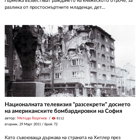
гърмежа възвестяват раждането на княжеското отроче, за
разлика от простосмъртните младенци, дет...
Националната телевизия "разсекрети" досието
на американските бомбардировки на София
автор:
Методи Георгиев
visibility
8112
вторник, 29 Март 2011
/ брой: 72
Като съвоюваща държава на страната на Хитлер през