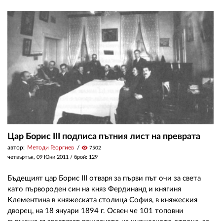
Цар Борис III подписа пътния лист на преврата
автор:
Методи Георгиев
visibility
7502
четвъртък, 09 Юни 2011
/ брой: 129
Бъдещият цар Борис III отваря за първи път очи за света
като първороден син на княз Фердинанд и княгиня
Клементина в княжеската столица София, в княжеския
дворец, на 18 януари 1894 г. Освен че 101 топовни