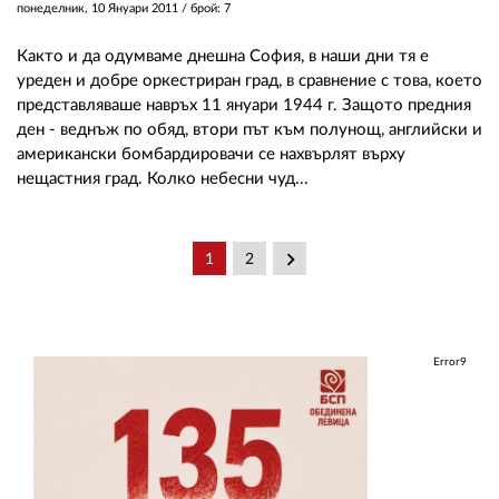
понеделник, 10 Януари 2011
/ брой: 7
Както и да одумваме днешна София, в наши дни тя е
уреден и добре оркестриран град, в сравнение с това, което
представляваше навръх 11 януари 1944 г. Защото предния
ден - веднъж по обяд, втори път към полунощ, английски и
американски бомбардировачи се нахвърлят върху
нещастния град. Колко небесни чуд...
keyboard_arrow_right
1
2
Error9