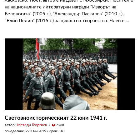
Хасковско. Поет, автор е на девет стихосбирки. Носител е
на националните литературни награди "Изворът на
Белоногата" (2005 г.), "Александър Паскалев" (2010 г.),
"Елин Пелин" (2015 г.) за цялостно творчество. Член е ...
Световноисторическият 22 юни 1941 г.
автор:
Методи Георгиев
visibility
6288
понеделник, 22 Юни 2015
/ брой: 140