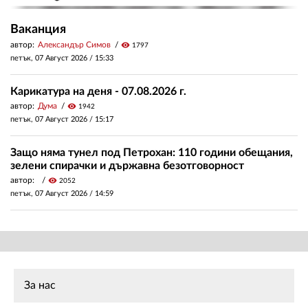
Ваканция
автор:
Александър Симов
visibility
1797
петък, 07 Август 2026 /
15:33
Карикатура на деня - 07.08.2026 г.
автор:
Дума
visibility
1942
петък, 07 Август 2026 /
15:17
Защо няма тунел под Петрохан: 110 години обещания,
зелени спирачки и държавна безотговорност
автор:
visibility
2052
петък, 07 Август 2026 /
14:59
За нас