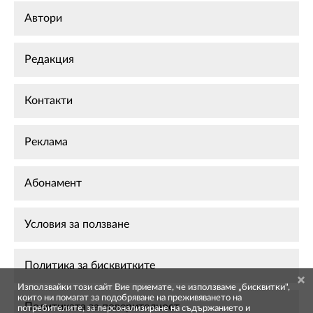
Автори
Редакция
Контакти
Реклама
Абонамент
Условия за ползване
Политика за бисквитките
Използвайки този сайт Вие приемате, че използваме „бисквитки",
които ни помагат за подобряване на преживяването на
Политиката за поверителност
потребителите, за персонализиране на съдържанието и