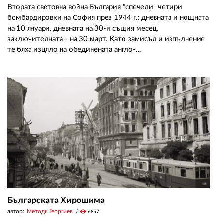
Втората световна война България "спечели" четири
бомбардировки на София през 1944 г.: дневната и нощната
на 10 януари, дневната на 30-и същия месец,
заключителната - на 30 март. Като замисъл и изпълнение
те бяха изцяло на обединената англо-...
Българската Хирошима
автор:
Методи Георгиев
visibility
6857