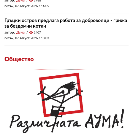
автор:
Дума
visibility
1768
петък, 07 Август 2026 /
14:05
Гръцки остров предлага работа за доброволци - грижа
за бездомни котки
автор:
Дума
visibility
1407
петък, 07 Август 2026 /
13:03
Общество