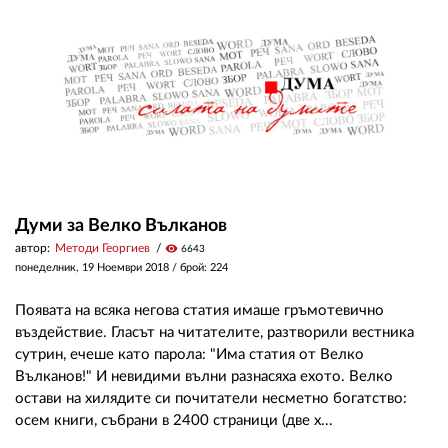
ЗА НАС
АВТОРИ
РЕДАКЦИЯ
КОНТАКТИ
РЕКЛАМА
Думи за Велко Вълканов
автор:
Методи Георгиев
visibility
6643
АБОНАМЕНТ
понеделник, 19 Ноември 2018
/ брой: 224
УСЛОВИЯ ЗА ПОЛЗВАНЕ
Появата на всяка негова статия имаше гръмотевично
ПОЛИТИКА ЗА БИСКВИТКИТЕ
въздействие. Гласът на читателите, разтворили вестника
сутрин, ечеше като парола: "Има статия от Велко
ПОЛИТИКАТА ЗА
Вълканов!" И невидими вълни разнасяха ехото. Велко
ПОВЕРИТЕЛНОСТ
остави на хилядите си почитатели несметно богатство:
осем книги, събрани в 2400 страници (две х...