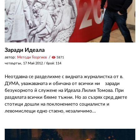
Заради Идеала
автор:
Методи Георгиев
visibility
5871
четвъртък, 17 Май 2012
/ брой: 114
Неотдавна се разделихме с видната журналистка от в.
ДУМА, уважаваната и обичана от всички ни заради
безукорното й служене на Идеала Лилия Томова. При
раздялата всички бяхме тъжни. Но аз съзрях сред двете
стотици дошли на поклонението социалисти и
левомислещи едно стаено, незаличимо...