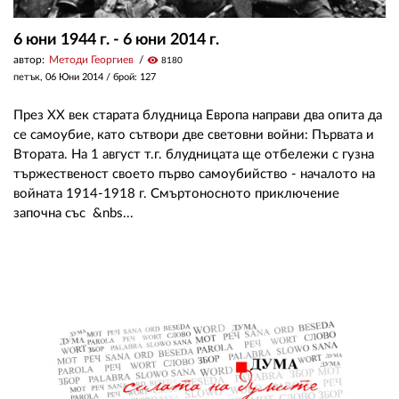
6 юни 1944 г. - 6 юни 2014 г.
автор:
Методи Георгиев
visibility
8180
петък, 06 Юни 2014
/ брой: 127
През XX век старата блудница Европа направи два опита да
се самоубие, като сътвори две световни войни: Първата и
Втората. На 1 август т.г. блудницата ще отбележи с гузна
тържественост своето първо самоубийство - началото на
войната 1914-1918 г. Смъртоносното приключение
започна със &nbs...