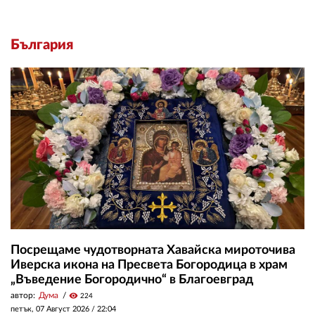
България
Посрещаме чудотворната Хавайска мироточива
Иверска икона на Пресвета Богородица в храм
„Въведение Богородично“ в Благоевград
автор:
Дума
visibility
224
петък, 07 Август 2026 /
22:04