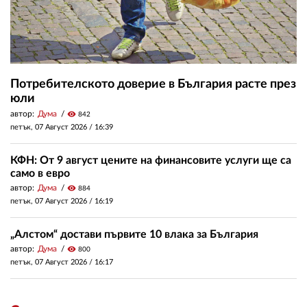
Потребителското доверие в България расте през
юли
автор:
Дума
visibility
842
петък, 07 Август 2026 /
16:39
КФН: От 9 август цените на финансовите услуги ще са
само в евро
автор:
Дума
visibility
884
петък, 07 Август 2026 /
16:19
„Алстом“ достави първите 10 влака за България
автор:
Дума
visibility
800
петък, 07 Август 2026 /
16:17