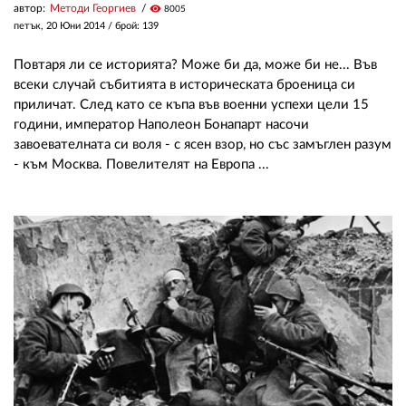
автор:
Методи Георгиев
visibility
8005
петък, 20 Юни 2014
/ брой: 139
Повтаря ли се историята? Може би да, може би не... Във
всеки случай събитията в историческата броеница си
приличат. След като се къпа във военни успехи цели 15
години, император Наполеон Бонапарт насочи
завоевателната си воля - с ясен взор, но със замъглен разум
- към Москва. Повелителят на Европа ...