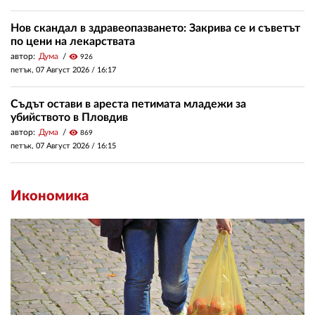
Нов скандал в здравеопазването: Закрива се и съветът
по цени на лекарствата
автор:
Дума
visibility
926
петък, 07 Август 2026 /
16:17
Съдът остави в ареста петимата младежи за
убийството в Пловдив
автор:
Дума
visibility
869
петък, 07 Август 2026 /
16:15
Икономика