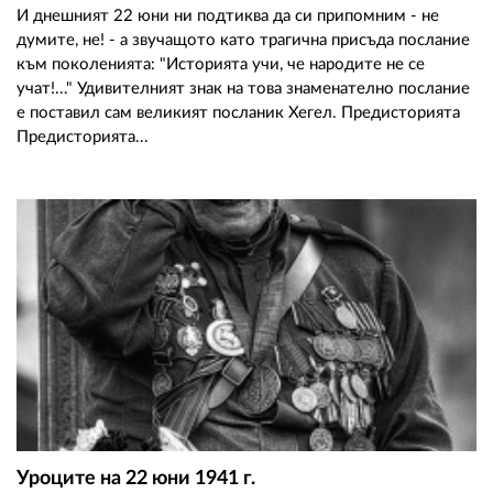
И днешният 22 юни ни подтиква да си припомним - не
думите, не! - а звучащото като трагична присъда послание
към поколенията: "Историята учи, че народите не се
учат!..." Удивителният знак на това знаменателно послание
е поставил сам великият посланик Хегел. Предисторията
Предисторията...
Уроците на 22 юни 1941 г.