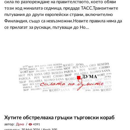
сила по разпореждане на правителството, което обяви
този ход миналата седмица, предаде ТАСС.Транзитните
пътувания до други европейски страни, включително
Финландия, също са невъзможни.Новите правила няма да
се прилагат за руснаци, пътуващи до Но...
Хутите обстрелваха гръцки търговски кораб
автор:
Дума
visibility
4391
четвъртък, 30 Май 2024
/ брой: 100