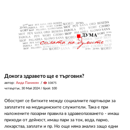
Докога здравето ще е търговия?
автор:
Аида Паникян
visibility
10875
четвъртък, 30 Май 2024
/ брой: 100
Обострят се битките между социалните партньори за
заплатите на медицинските служители. Така е при
наложените пазарни правила в здравеопазването - имаш
приходи от дейност, имаш пари за ток, вода, парно,
лекарства, заплати и пр. Но още няма анализ защо едни