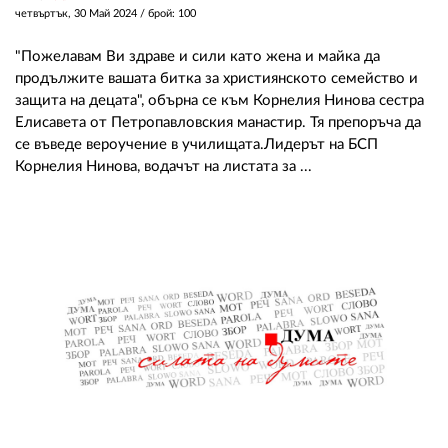
четвъртък, 30 Май 2024
/ брой: 100
"Пожелавам Ви здраве и сили като жена и майка да
продължите вашата битка за християнското семейство и
защита на децата", обърна се към Корнелия Нинова сестра
Елисавета от Петропавловския манастир. Тя препоръча да
се въведе вероучение в училищата.Лидерът на БСП
Корнелия Нинова, водачът на листата за ...