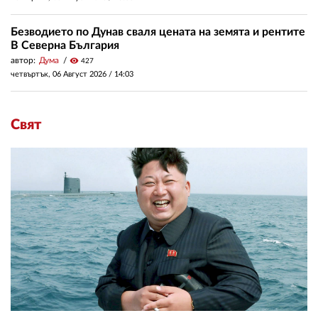
Безводието по Дунав сваля цената на земята и рентите
В Северна България
автор:
Дума
visibility
427
четвъртък, 06 Август 2026 /
14:03
Свят