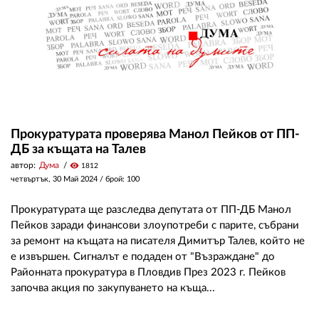
Прокуратурата проверява Манол Пейков от ПП-
ДБ за къщата на Талев
автор:
Дума
visibility
1812
четвъртък, 30 Май 2024
/ брой: 100
Прокуратурата ще разследва депутата от ПП-ДБ Манол
Пейков заради финансови злоупотреби с парите, събрани
за ремонт на къщата на писателя Димитър Талев, който не
е извършен. Сигналът е подаден от "Възраждане" до
Районната прокуратура в Пловдив През 2023 г. Пейков
започва акция по закупуването на къща...