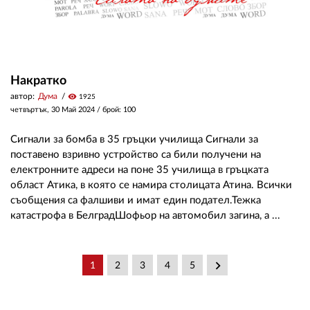
Накратко
автор:
Дума
visibility
1925
четвъртък, 30 Май 2024
/ брой: 100
Сигнали за бомба в 35 гръцки училища Сигнали за
поставено взривно устройство са били получени на
електронните адреси на поне 35 училища в гръцката
област Атика, в която се намира столицата Атина. Всички
съобщения са фалшиви и имат един подател.Тежка
катастрофа в БелградШофьор на автомобил загина, а ...
keyboard_arrow_right
1
2
3
4
5