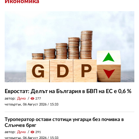
Икономика
Евростат: Делът на България в БВП на ЕС е 0,6 %
автор:
Дума
visibility
277
четвъртък, 06 Август 2026 /
15:33
Туроператор остави стотици унгарци без почивка в
Слънчев бряг
автор:
Дума
visibility
291
четвъртък, 06 Август 2026 /
15:33