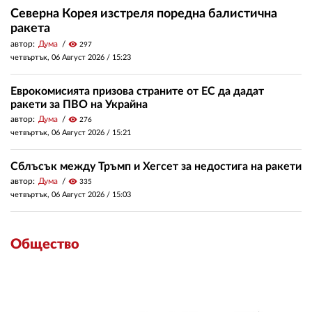
Северна Корея изстреля поредна балистична
ракета
автор:
Дума
visibility
297
четвъртък, 06 Август 2026 /
15:23
Еврокомисията призова страните от ЕС да дадат
ракети за ПВО на Украйна
автор:
Дума
visibility
276
четвъртък, 06 Август 2026 /
15:21
Сблъсък между Тръмп и Хегсет за недостига на ракети
автор:
Дума
visibility
335
четвъртък, 06 Август 2026 /
15:03
Общество