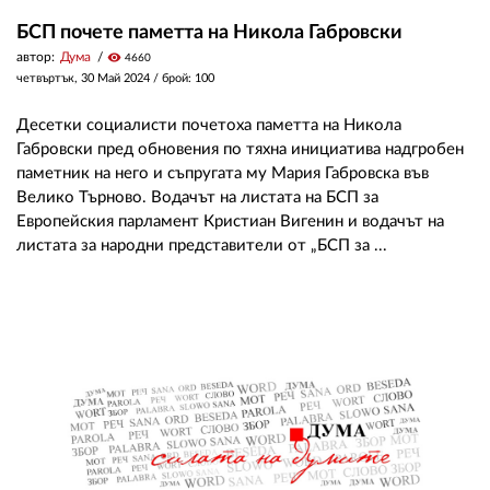
БСП почете паметта на Никола Габровски
автор:
Дума
visibility
4660
четвъртък, 30 Май 2024
/ брой: 100
Десетки социалисти почетоха паметта на Никола
Габровски пред обновения по тяхна инициатива надгробен
паметник на него и съпругата му Мария Габровска във
Велико Търново. Водачът на листата на БСП за
Европейския парламент Кристиан Вигенин и водачът на
листата за народни представители от „БСП за ...