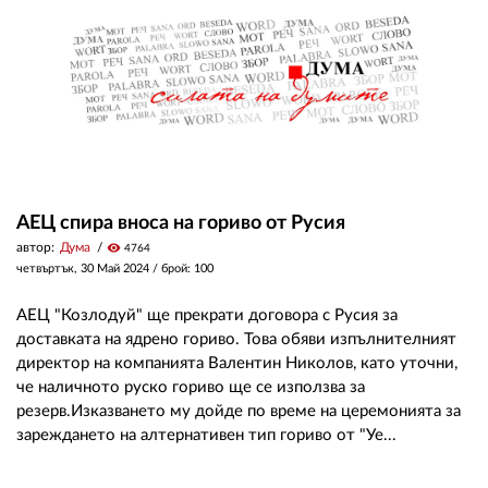
АЕЦ спира вноса на гориво от Русия
автор:
Дума
visibility
4764
четвъртък, 30 Май 2024
/ брой: 100
АЕЦ "Козлодуй" ще прекрати договора с Русия за
доставката на ядрено гориво. Това обяви изпълнителният
директор на компанията Валентин Николов, като уточни,
че наличното руско гориво ще се използва за
резерв.Изказването му дойде по време на церемонията за
зареждането на алтернативен тип гориво от "Уе...