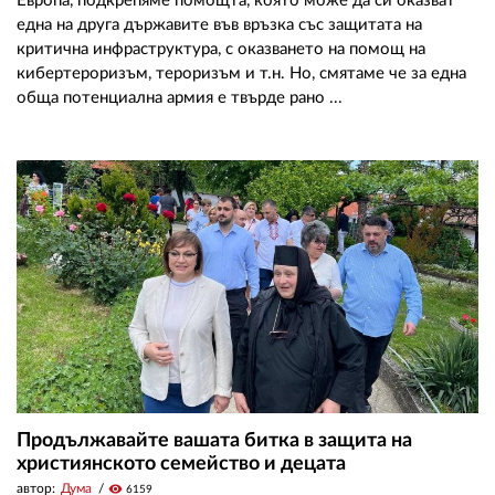
Европа, подкрепяме помощта, която може да си оказват
една на друга държавите във връзка със защитата на
критична инфраструктура, с оказването на помощ на
кибертероризъм, тероризъм и т.н. Но, смятаме че за една
обща потенциална армия е твърде рано ...
Продължавайте вашата битка в защита на
християнското семейство и децата
автор:
Дума
visibility
6159