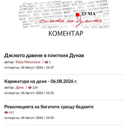
Дясното давене в плиткия Дунав
автор:
Юри Михалков
visibility
1
четвъртък, 06 Август 2026 /
16:37
Карикатура на деня - 06.08.2026 г.
автор:
Дума
visibility
224
четвъртък, 06 Август 2026 /
15:33
Революцията на богатите срещу бедните
visibility
411
четвъртък, 06 Август 2026 /
14:33