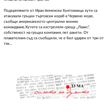
Подкрепяните от Иран йеменски бунтовници хути са
атакували гръцки търговски кораб в Червено море,
съобщи американското централно военно
командване.Хутите са изстреляли срещу „Лаакс“,
собственост на гръцка компания, пет ракети. От
плавателния съд са съобщили, че е бил ударен от три от
тях...