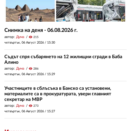
Снимка на деня - 06.08.2026 г.
автор:
Дума
visibility
215
четвъртък, 06 Август 2026 /
15:30
Съдът спря събарянето на 12 жилищни сгради в Баба
Алино
автор:
Дума
visibility
286
четвъртък, 06 Август 2026 /
15:29
Участниците в сблъсъка в Банско са установени,
материалите са в прокуратурата, увери главният
секретар на МВР
автор:
Дума
visibility
273
четвъртък, 06 Август 2026 /
15:27