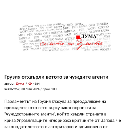
Грузия отхвърли ветото за чуждите агенти
автор:
Дума
visibility
4884
четвъртък, 30 Май 2024
/ брой: 100
Парламентът на Грузия гласува за преодоляване на
президентското вето върху законопроекта за
"чуждестранните агенти", който хвърли страната в
криза.Управляващите игнорираха критиките от Запада, че
законодателството е авторитарно и вдъхновено от