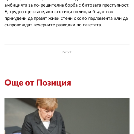
амбицията за по-решителна борба с битовата престъпност.
Е, трудно ще стане, ако стотици полицаи бъдат пак
принудени да правят живи стени около парламента или да
съпровождат вечерните разходки по паветата.
Error9
Още от Позиция