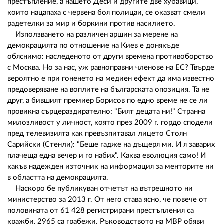
престъпление, а нашето Деси и другите две хубавици,
които нацапаха с червена боя полицаи, се оказват смели
радетелки за мир и боркини против насилието.
Използването на различен аршин за мерене на
демокрацията по отношение на Киев е донякъде
обяснимо: наследеното от други времена противоборство
с Москва. Но за нас, уж равноправни членове на ЕС? Твърде
вероятно е при гоненето на медиен ефект да има известно
предоверяване на воплите на българската опозиция. Та не
друг, а бившият премиер Борисов по едно време не се ли
провикна сърцераздирателно: "Бият децата ни!" Странна
милозливост у личност, която през 2009 г. гордо сподели
пред телевизията как превъзпитавал лицето Стоян
Сарийски (Стенли): "Беше гадже на дъщеря ми. И я заварих
плачеща една вечер и го набих". Каква еволюция само! И
какъв надежден източник на информация за менторите ни
в областта на демокрацията.
Наскоро бе публикуван отчетът на вътрешното ни
министерство за 2013 г. От него става ясно, че повече от
половината от 61 428 регистрирани престъпления са
кражби, 2965 са грабежи. Ръководството на МВР обяви