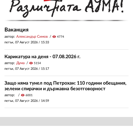
Ваканция
автор:
Александър Симов
visibility
4774
петък, 07 Август 2026 /
15:33
Карикатура на деня - 07.08.2026 г.
автор:
Дума
visibility
5154
петък, 07 Август 2026 /
15:17
Защо няма тунел под Петрохан: 110 години обещания,
зелени спирачки и държавна безотговорност
автор:
visibility
6001
петък, 07 Август 2026 /
14:59