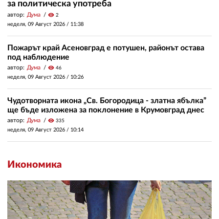
за политическа употреба
автор:
Дума
visibility
2
неделя, 09 Август 2026 /
11:38
Пожарът край Асеновград е потушен, районът остава
под наблюдение
автор:
Дума
visibility
46
неделя, 09 Август 2026 /
10:26
Чудотворната икона „Св. Богородица - златна ябълка”
ще бъде изложена за поклонение в Крумовград днес
автор:
Дума
visibility
335
неделя, 09 Август 2026 /
10:14
Икономика