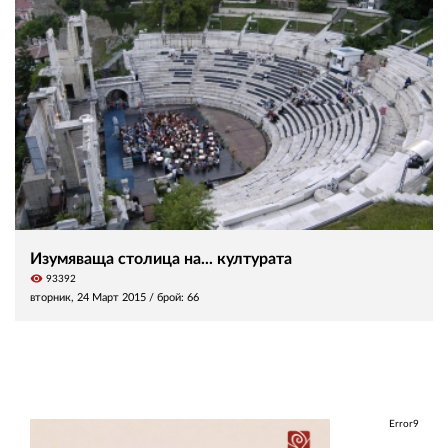
Изумяваща столица на... културата
visibility
93392
вторник, 24 Март 2015
/ брой: 66
Error9