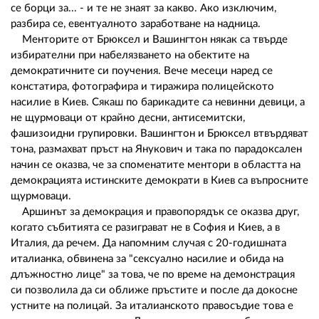
се борци за... - и те не знаят за какво. Ако изключим,
разбира се, евентуалното заработване на надница.
Менторите от Брюксел и Вашингтон някак са твърде
избирателни при набелязването на обектите на
демократичните си поучения. Вече месеци наред се
констатира, фотографира и тиражира полицейското
насилие в Киев. Сякаш по барикадите са невинни девици, а
не щурмоваци от крайно десни, антисемитски,
фашизоидни групировки. Вашингтон и Брюксел втвърдяват
тона, размахват пръст на Янукович и така по парадоксален
начин се оказва, че за споменатите ментори в областта на
демокрацията истинските демократи в Киев са въпросните
щурмоваци.
Аршинът за демокрация и правопорядък се оказва друг,
когато събитията се разиграват не в София и Киев, а в
Италия, да речем. Да напомним случая с 20-годишната
италианка, обвинена за "сексуално насилие и обида на
длъжностно лице" за това, че по време на демонстрация
си позволила да си оближе пръстите и после да докосне
устните на полицай. За италианското правосъдие това е