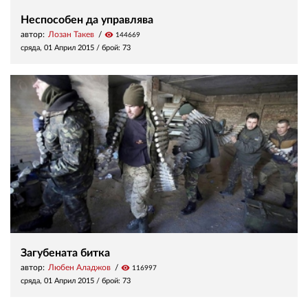
Неспособен да управлява
автор:
Лозан Такев
visibility
144669
сряда, 01 Април 2015
/ брой: 73
Загубената битка
автор:
Любен Аладжов
visibility
116997
сряда, 01 Април 2015
/ брой: 73