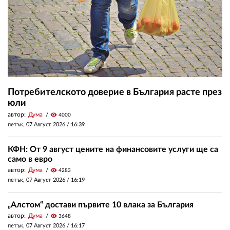
Потребителското доверие в България расте през
юли
автор:
Дума
visibility
4000
петък, 07 Август 2026 /
16:39
КФН: От 9 август цените на финансовите услуги ще са
само в евро
автор:
Дума
visibility
4283
петък, 07 Август 2026 /
16:19
„Алстом“ достави първите 10 влака за България
автор:
Дума
visibility
3648
петък, 07 Август 2026 /
16:17