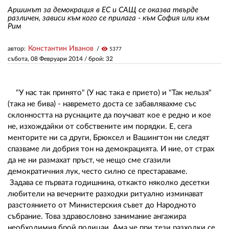
Аршинът за демокрация в ЕС и САЩ се оказва твърде
различен, зависи към кого се прилага - към София или към
Рим
ЗА НАС
АВТОРИ
Константин Иванов
автор:
visibility
5377
събота, 08 Февруари 2014
/ брой: 32
РЕДАКЦИЯ
КОНТАКТИ
"У нас так принято" (У нас така е прието) и "Так нельзя"
(така не бива) - навремето доста се забавлявахме със
РЕКЛАМА
склонността на руснаците да поучават кое е редно и кое
не, изхождайки от собствените им порядки. Е, сега
АБОНАМЕНТ
менторите ни са други, Брюксел и Вашингтон ни следят
спазваме ли добрия тон на демокрацията. И ние, от страх
УСЛОВИЯ ЗА ПОЛЗВАНЕ
да не ни размахат пръст, че нещо сме сгазили
ПОЛИТИКА ЗА БИСКВИТКИТЕ
демократичния лук, често силно се престараваме.
Задава се първата годишнина, откакто няколко десетки
ПОЛИТИКАТА ЗА
любители на вечерните разходки ритуално изминават
ПОВЕРИТЕЛНОСТ
разстоянието от Министерския съвет до Народното
събрание. Това здравословно занимание ангажира
необходимия брой полицаи. Ама че при тези разходки се