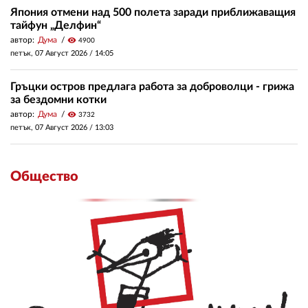
Япония отмени над 500 полета заради приближаващия
тайфун „Делфин“
автор:
Дума
visibility
4900
петък, 07 Август 2026 /
14:05
Гръцки остров предлага работа за доброволци - грижа
за бездомни котки
автор:
Дума
visibility
3732
петък, 07 Август 2026 /
13:03
Общество