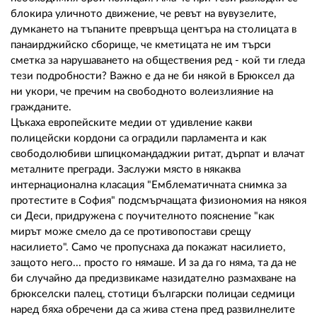
02 975 20 35
блокира уличното движение, че ревът на вувузелите,
думкането на тъпаните превръща центъра на столицата в
панаирджийско сборище, че кметицата не им търси
сметка за нарушаването на обществения ред - кой ти гледа
тези подробности? Важно е да не би някой в Брюксел да
ни укори, че пречим на свободното волеизлияние на
гражданите.
Цъкаха европейските медии от удивление какви
полицейски кордони са оградили парламента и как
свободолюбиви шпицкомандаджии ритат, дърпат и влачат
металните прегради. Заслужи място в някаква
интернационална класация "Емблематичната снимка за
протестите в София" подсмърчащата физиономия на някоя
си Деси, придружена с поучителното пояснение "как
мирът може смело да се противопостави срещу
насилието". Само че пропуснаха да покажат насилието,
защото него... просто го нямаше. И за да го няма, та да не
би случайно да предизвикаме назидателно размахване на
брюкселски палец, стотици български полицаи седмици
наред бяха обречени да са жива стена пред развилнелите