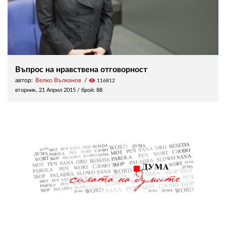
Въпрос на нравствена отговорност
автор:
Велко Вълканов
visibility
116812
вторник, 21 Април 2015
/ брой: 88