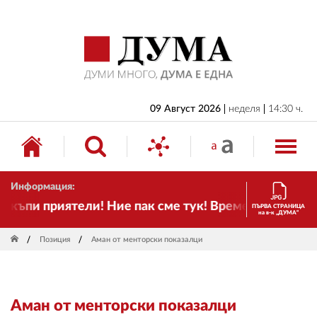
НАЧАЛО
БЪЛГАРИЯ
ИКОНОМИКА
ИЗБОРИ
09 Август 2026
неделя
14:30 ч.
СВЯТ
ОБЩЕСТВО
Информация:
КУЛТУРА
ъпи приятели! Ние пак сме тук! Времето се променя
ПЪРВА СТРАНИЦА
на в-к „ДУМА“
ЖИВОТ
Позиция
Аман от менторски показалци
СПОРТ
ПРИЛОЖЕНИЯ
Аман от менторски показалци
ДРУГИ