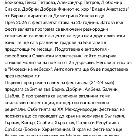
Божкова, Генка Петрова, Александър Петров, Любомир
Сивков, Добрин Добрев-Финиотис, хор "Влади Анастасов"
от Варна с диригентка Димитрина Хинева и др.
През 2026 г. фестивалът става на 20 години. Затова във
фестивалната програма са включени разнородни
тематични панели с акценти на един или друг славянски
език. Те ще са в различни градове на България в
предстоящите месеци. Подготвена е антология -
своеобразен Славянски молитвеник, който съдържа
стихове молитви на поети от 25 държави. Неговият наслов
е "Ижееси на небесех". Антологията ще бъде представена
през ноември т.г.
Първият програмен панел на фестивала (21-24 май)
предлага събития във Варна, Добрич, Албена, Балчик,
Шабла. В програмата са включени различни теми,
книжовни презентации, концертни изпълнения и
рецитали. Събитията на ХХ Международен фестивал на
поезията ще се проведат до края на ноември в България,
Гърция, Кипър, Сърбия, Хърватия, Полша и Република
Сръбска (Босна и Херцеговина). В края на фестивала ще