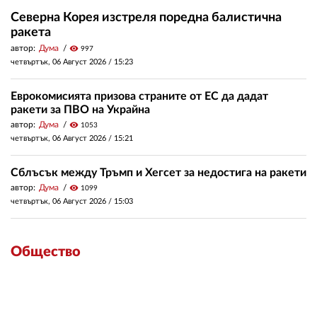
Северна Корея изстреля поредна балистична
ракета
автор:
Дума
visibility
997
четвъртък, 06 Август 2026 /
15:23
Еврокомисията призова страните от ЕС да дадат
ракети за ПВО на Украйна
автор:
Дума
visibility
1053
четвъртък, 06 Август 2026 /
15:21
Сблъсък между Тръмп и Хегсет за недостига на ракети
автор:
Дума
visibility
1099
четвъртък, 06 Август 2026 /
15:03
Общество