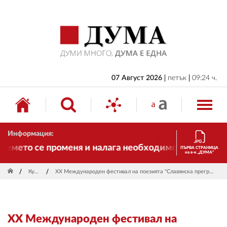
НАЧАЛО
БЪЛГАРИЯ
ИКОНОМИКА
ИЗБОРИ
07 Август 2026
петък
09:24 ч.
СВЯТ
ОБЩЕСТВО
Информация:
КУЛТУРА
мето се променя и налага необходимостта от трансф
ПЪРВА СТРАНИЦА
на в-к „ДУМА“
ЖИВОТ
Култура
ХХ Международен фестивал на поезията "Славянска прегръдка" се открива на 22 май в Добрич
СПОРТ
ПРИЛОЖЕНИЯ
ХХ Международен фестивал на
ДРУГИ