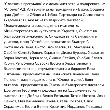
"Славянска прегръдка" е с домакинството и подкрепата на:
"Албена" АД, Алтернатива на гражданите - Варна, Община
град Добрич и Община Шабла. Партньори на Славянската
академия са Съюзът на българските писатели,
Международната асоциация на писателите,
Министерството на културата на Хърватия, Съюзът на
българските журналисти, Синдикатът на българските
учители, фонд "Устойчиво развитие за България".
Гости ще са: акад. Ристо Василевски, РС Македония/
Сърбия, Соня Зубович, Хърватия, Диана Буразер, Хърватия,
Зоран Костич, Черна гора, Лиляна Стейич, Сърбия, Златан
Юрич, Република Сръбска (Босна и Херцеговина) и
български поети, инструменталисти и бардове: Елка
Няголова - председател на Славянската академия, Надя
Попова - главен редактор на в. "Словото днес", Боян
Ангелов - председател на Съюза на българските писатели,
Драгомил Георгиев - председател на Сдружението на
писателите в Добрич, Венко Евтимов, Татяна Йотова, Иван
Ненков, Оля Василенко-Коева, Стела Костова, Сашо
Серафимов, Георги Венин, Красимир Йорданов, Петранка