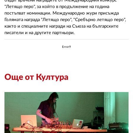
бъдат връчени наградите от Международния конкурс
"Летящо перо", за който в продължение на година
постъпват номинации. Международно жури присъжда
Голямата награда "Летящо перо", "Сребърно летящо перо",
както и специалните награди на Съюза на българските
писатели и на другите партньори.
Error9
Още от Култура