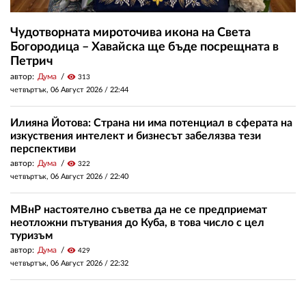
Чудотворната мироточива икона на Света
Богородица – Хавайска ще бъде посрещната в
Петрич
автор:
Дума
visibility
313
четвъртък, 06 Август 2026 /
22:44
Илияна Йотова: Страна ни има потенциал в сферата на
изкуствения интелект и бизнесът забелязва тези
перспективи
автор:
Дума
visibility
322
четвъртък, 06 Август 2026 /
22:40
МВнР настоятелно съветва да не се предприемат
неотложни пътувания до Куба, в това число с цел
туризъм
автор:
Дума
visibility
429
четвъртък, 06 Август 2026 /
22:32