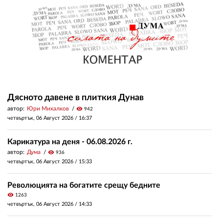
Дясното давене в плиткия Дунав
автор:
Юри Михалков
visibility
942
четвъртък, 06 Август 2026 /
16:37
Карикатура на деня - 06.08.2026 г.
автор:
Дума
visibility
936
четвъртък, 06 Август 2026 /
15:33
Революцията на богатите срещу бедните
visibility
1263
четвъртък, 06 Август 2026 /
14:33