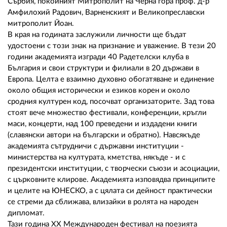
Сърбия, покойният Митрополит на Черна гора проф. д-р
Амфилохий Радович, Варненският и Великопреславски
митрополит Йоан.
В края на годината заслужили личности ще бъдат
удостоени с този знак на признание и уважение. В тези 20
години академията изгради 40 Радетелски клуба в
България и свои структури и филиали в 20 държави в
Европа. Целта е взаимно духовно обогатяване и единение
около общия исторически и езиков корен и около
сродния културен код, посочват организаторите. Зад това
стоят вече множество фестивали, конференции, кръгли
маси, концерти, над 100 преведени и издадени книги
(славянски автори на български и обратно). Навсякъде
академията сътрудничи с държавни институции -
министерства на културата, кметства, някъде - и с
президентски институции, с творчески съюзи и асоциации,
с църковните клирове. Академията изповядва принципите
и целите на ЮНЕСКО, а с цялата си дейност практически
се стреми да сближава, влизайки в ролята на народен
дипломат.
Тази година ХХ Международен фестивал на поезията