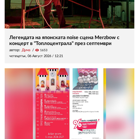
Легендата на японската noise сцена Merzbow с
концерт в "Топлоцентрала" през септември
автор:
Дума
visibility
1653
четвъртък, 06 Август 2026 /
12:21