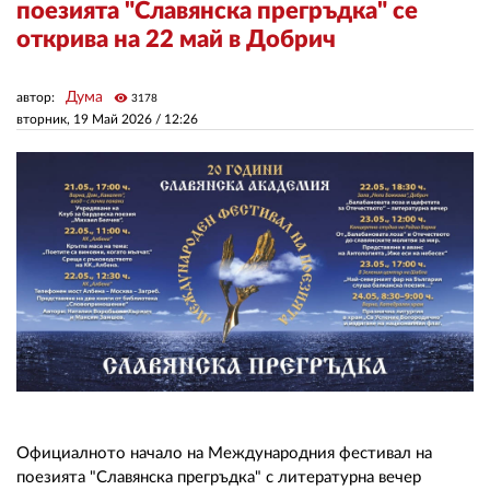
поезията "Славянска прегръдка" се
открива на 22 май в Добрич
ЗА НАС
Дума
автор:
visibility
АВТОРИ
3178
вторник, 19 Май 2026 /
12:26
РЕДАКЦИЯ
КОНТАКТИ
РЕКЛАМА
АБОНАМЕНТ
УСЛОВИЯ ЗА ПОЛЗВАНЕ
ПОЛИТИКА ЗА БИСКВИТКИТЕ
ПОЛИТИКАТА ЗА
ПОВЕРИТЕЛНОСТ
Официалното начало на Международния фестивал на
поезията "Славянска прегръдка" с литературна вечер