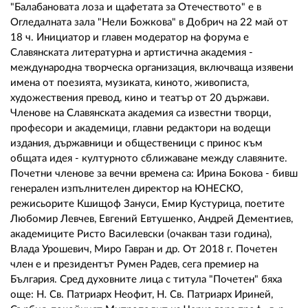
02 975 20 35
"Балабановата лоза и щафетата за Отечеството" е в
Огледалната зала "Нели Божкова" в Добрич на 22 май от
18 ч. Инициатор и главен модератор на форума е
Славянската литературна и артистична академия -
международна творческа организация, включваща изявени
имена от поезията, музиката, киното, живописта,
художествения превод, кино и театър от 20 държави.
Членове на Славянската академия са известни творци,
професори и академици, главни редактори на водещи
издания, държавници и общественици с принос към
общата идея - културното сближаване между славяните.
Почетни членове за вечни времена са: Ирина Бокова - бивш
генерален изпълнителен директор на ЮНЕСКО,
режисьорите Кшищоф Зануси, Емир Кустурица, поетите
Любомир Левчев, Евгений Евтушенко, Андрей Дементиев,
академиците Ристо Василевски (очакван тази година),
Влада Урошевич, Миро Гавран и др. От 2018 г. Почетен
член е и президентът Румен Радев, сега премиер на
България. Сред духовните лица с титула "Почетен" бяха
още: Н. Св. Патриарх Неофит, Н. Св. Патриарх Ириней,