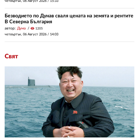
четвъртък, 06 Август 2026 /
15:33
Безводието по Дунав сваля цената на земята и рентите
В Северна България
автор:
Дума
visibility
1205
четвъртък, 06 Август 2026 /
14:03
Свят