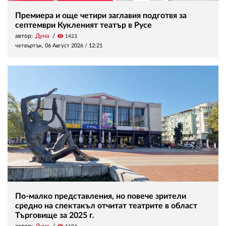
Премиера и още четири заглавия подготвя за
септември Кукленият театър в Русе
автор:
Дума
visibility
1423
четвъртък, 06 Август 2026 /
12:21
По-малко представления, но повече зрители
средно на спектакъл отчитат театрите в област
Търговище за 2025 г.
автор:
Дума