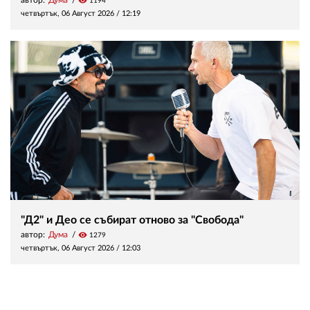
visibility
1194
четвъртък, 06 Август 2026 /
12:19
"Д2" и Део се събират отново за "Свобода"
автор:
Дума
visibility
1279
четвъртък, 06 Август 2026 /
12:03