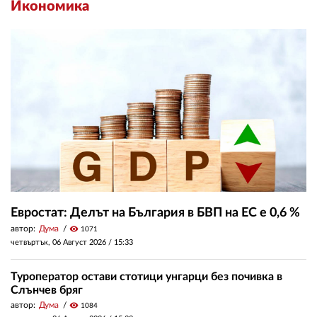
Икономика
Евростат: Делът на България в БВП на ЕС е 0,6 %
автор:
Дума
visibility
1071
четвъртък, 06 Август 2026 /
15:33
Туроператор остави стотици унгарци без почивка в
Слънчев бряг
автор:
Дума
visibility
1084