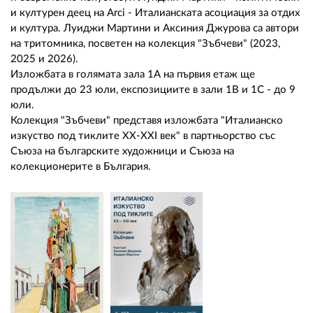
и културен деец на Arci - Италианската асоциация за отдих
и култура. Луиджи Мартини и Аксиния Джурова са автори
на тритомника, посветен на колекция "Зъбчеви" (2023,
2025 и 2026).
Изложбата в голямата зала 1А на първия етаж ще
продължи до 23 юли, експозициите в зали 1B и 1C - до 9
юли.
Колекция "Зъбчеви" представя изложбата "Италианско
изкуство под тиклите ХX-ХXI век" в партньорство със
Съюза на българските художници и Съюза на
колекционерите в България.