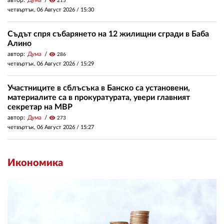
автор:
Дума
visibility
215
четвъртък, 06 Август 2026 /
15:30
Съдът спря събарянето на 12 жилищни сгради в Баба
Алино
автор:
Дума
visibility
286
четвъртък, 06 Август 2026 /
15:29
Участниците в сблъсъка в Банско са установени,
материалите са в прокуратурата, увери главният
секретар на МВР
автор:
Дума
visibility
273
четвъртък, 06 Август 2026 /
15:27
Икономика