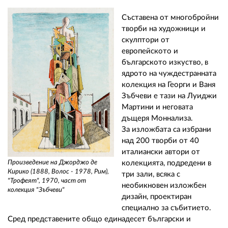
Съставена от многобройни
творби на художници и
скулптори от
европейското и
българското изкуство, в
ядрото на чуждестранната
колекция на Георги и Ваня
Зъбчеви е тази на Луиджи
Мартини и неговата
дъщеря Моннализа.
За изложбата са избрани
над 200 творби от 40
италиански автори от
колекцията, подредени в
Произведение на Джорджо де
Кирико (1888, Волос - 1978, Рим),
три зали, всяка с
"Трофеят", 1970, част от
необикновен изложбен
колекция "Зъбчеви"
дизайн, проектиран
специално за събитието.
Сред представените общо единадесет български и