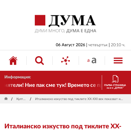
НАЧАЛО
БЪЛГАРИЯ
ИКОНОМИКА
ИЗБОРИ
06 Август 2026
четвъртък
20:10 ч.
СВЯТ
ОБЩЕСТВО
Информация:
КУЛТУРА
тели! Ние пак сме тук! Времето се променя и налаг
ПЪРВА СТРАНИЦА
на в-к „ДУМА“
ЖИВОТ
Култура
Италианско изкуство под тиклите ХX-ХXI век показват на "Шипка" 6
СПОРТ
ПРИЛОЖЕНИЯ
Италианско изкуство под тиклите ХX-
ДРУГИ