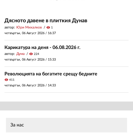
Дясното давене в плиткия Дунав
автор:
Юри Михалков
visibility
1
четвъртък, 06 Август 2026 /
16:37
Карикатура на деня - 06.08.2026 г.
автор:
Дума
visibility
224
четвъртък, 06 Август 2026 /
15:33
Революцията на богатите срещу бедните
visibility
411
четвъртък, 06 Август 2026 /
14:33
За нас