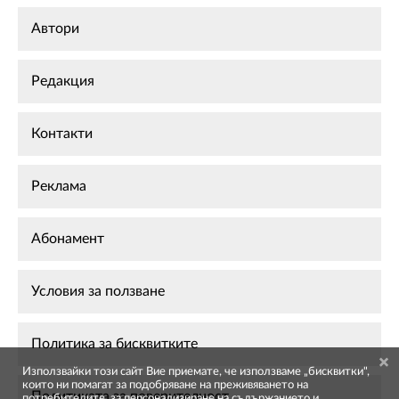
Автори
Редакция
Контакти
Реклама
Абонамент
Условия за ползване
Политика за бисквитките
Използвайки този сайт Вие приемате, че използваме „бисквитки",
които ни помагат за подобряване на преживяването на
Политиката за поверителност
потребителите, за персонализиране на съдържанието и