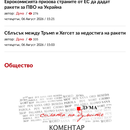
Еврокомисията призова страните от ЕС да дадат
ракети за ПВО на Украйна
автор:
Дума
visibility
276
четвъртък, 06 Август 2026 /
15:21
Сблъсък между Тръмп и Хегсет за недостига на ракети
автор:
Дума
visibility
335
четвъртък, 06 Август 2026 /
15:03
Общество