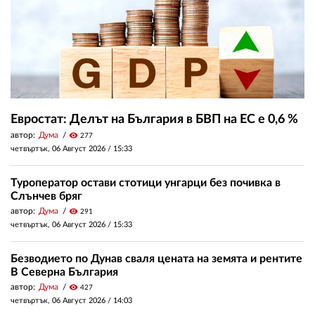
Евростат: Делът на България в БВП на ЕС е 0,6 %
автор:
Дума
visibility
277
четвъртък, 06 Август 2026 /
15:33
Туроператор остави стотици унгарци без почивка в
Слънчев бряг
автор:
Дума
visibility
291
четвъртък, 06 Август 2026 /
15:33
Безводието по Дунав сваля цената на земята и рентите
В Северна България
автор:
Дума
visibility
427
четвъртък, 06 Август 2026 /
14:03