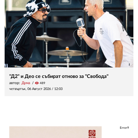
"Д2" и Део се събират отново за "Свобода"
автор:
Дума
visibility
489
четвъртък, 06 Август 2026 /
12:03
Error9