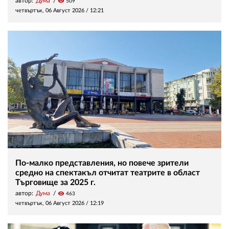
автор:
Дума
visibility
509
четвъртък, 06 Август 2026 /
12:21
По-малко представления, но повече зрители
средно на спектакъл отчитат театрите в област
Търговище за 2025 г.
автор:
Дума
visibility
463
четвъртък, 06 Август 2026 /
12:19