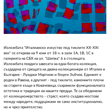
02 975 20 35
Изложбата "Италианско изкуство под тиклите ХХ-ХХI
век" се открива на 9 юни от 18 ч. в зали 1А, 1B, 1С в
галерията на СБХ на ул. "Шипка" 6 в столицата.
Изложбата повдига завесата на една богата колекция,
създадена от срещата на двама колекционери от Италия и
България - Луиджи Мартини и Георги Зъбчев. Единият е
роден в Равена, а другият - под тиклите, каменните плочи
на старите къщи в Ковачевица, съхранили функционалната
естетика и традиции на нашите предци. Те са обединени
от колекционерството - страст, която създава мостове
между народите, поддържани не само институционално,
но и чрез приятелство.