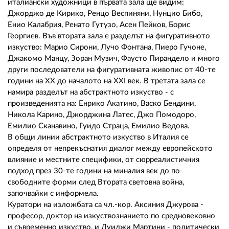
италиански художници в първата зала ще видим:
Джорджо де Кирико, Ренцо Веспиняни, Нунцио Бибо,
Енио Калабрия, Ренато Гутузо, Асен Пейков, Борис
Георгиев. Във втората зала е разделът на фигуративното
изкуство: Марио Сирони, Лучо Фонтана, Пиеро Гучоне,
Джакомо Манцу, Зоран Музич, Фаусто Пирандело и много
други последователи на фигуративната живопис от 40-те
години на ХХ до началото на XXI век. В третата зала се
намира разделът на абстрактното изкуство - с
произведенията на: Енрико Акатино, Васко Бендини,
Никола Карино, Джорджина Латес, Джо Помодоро,
Емилио Сканавино, Гуидо Страца, Емилио Ведова.
В общи линии абстрактното изкуство в Италия се
определя от непрекъснатия диалог между европейското
влияние и местните специфики, от сюрреалистичния
подход през 30-те години на миналия век до по-
свободните форми след Втората световна война,
започвайки с информела.
Куратори на изложбата са чл.-кор. Аксиния Джурова -
професор, доктор на изкуствознанието по средновековно
и съвременно изкуство, и Луиджи Мартини - политически