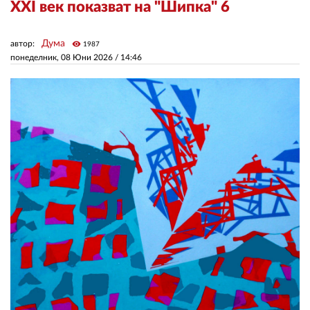
ХXI век показват на "Шипка" 6
ЗА НАС
Дума
автор:
visibility
1987
понеделник, 08 Юни 2026 /
14:46
АВТОРИ
РЕДАКЦИЯ
КОНТАКТИ
РЕКЛАМА
АБОНАМЕНТ
УСЛОВИЯ ЗА ПОЛЗВАНЕ
ПОЛИТИКА ЗА БИСКВИТКИТЕ
ПОЛИТИКАТА ЗА
ПОВЕРИТЕЛНОСТ