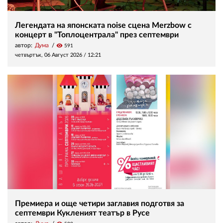
Легендата на японската noise сцена Merzbow с
концерт в "Топлоцентрала" през септември
автор:
Дума
visibility
591
четвъртък, 06 Август 2026 /
12:21
Премиера и още четири заглавия подготвя за
септември Кукленият театър в Русе