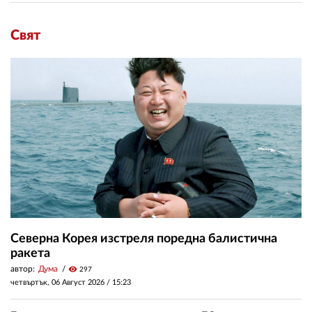
Свят
Северна Корея изстреля поредна балистична
ракета
автор:
Дума
visibility
297
четвъртък, 06 Август 2026 /
15:23