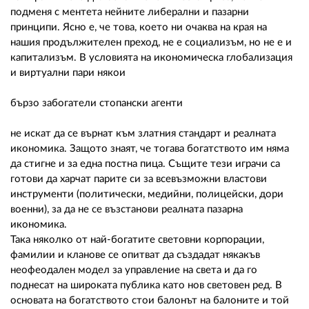
подменя с ментета нейните либерални и пазарни
принципи. Ясно е, че това, което ни очаква на края на
нашия продължителен преход, не е социализъм, но не е и
капитализъм. В условията на икономическа глобализация
и виртуални пари някои
бързо забогатели стопански агенти
не искат да се върнат към златния стандарт и реалната
икономика. Защото знаят, че тогава богатството им няма
да стигне и за една постна пица. Същите тези играчи са
готови да харчат парите си за всевъзможни властови
инструменти (политически, медийни, полицейски, дори
военни), за да не се възстанови реалната пазарна
икономика.
Така няколко от най-богатите световни корпорации,
фамилии и кланове се опитват да създадат някакъв
неофеодален модел за управление на света и да го
поднесат на широката публика като нов световен ред. В
основата на богатството стои балонът на балоните и той