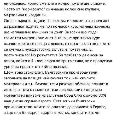
02 975 20 35
ни ожалваха колко сме зле и колко по-зле ще ставаме.
Често от "корифеите" се чуваше колко сме глупави,
мързеливи и крадливи.
Още в първите години на прехода икономисти започнаха
да развиват идеята, че при по-висок курс на лева по-лесно
ще изплащаме външния си дълг. За всеки що-годе
грамотен макроикономист е ясно, че при такъв курс
всичко, което се плаща с левове, е по-скъпо, а това, което
се купува с чуждестранна валута, е по-евтино. Е,
постигнаха го! Но резултатът би трябвало да е ясен за
всеки, който в 4 клас, в часа по аритметика, не е пропуснал
урока за простото тройно правило.
Щом това стана факт, българските производители
започнаха да плащат най-скъпия ток, най-скъпите
материали и т.н. Всички тези разходи обаче се плащат в
левове и това са същите тези левове, които още към
момента на влизане на валутния борд бяха с около 30%
надценени спрямо еврото. Сега всички български
производители, които се опитват да продават в Европа,
защото в България пазарът е малък, констатират, че