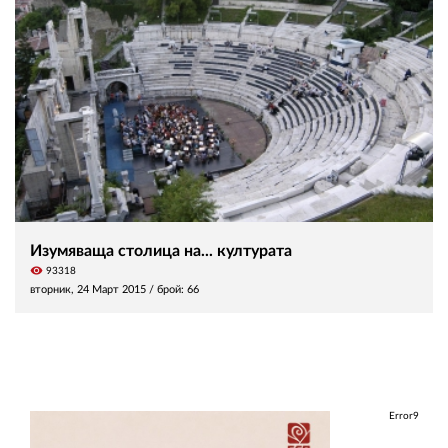
Изумяваща столица на... културата
visibility
93318
вторник, 24 Март 2015
/ брой: 66
Error9