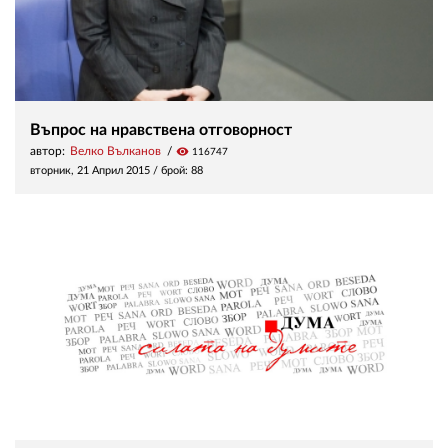
Въпрос на нравствена отговорност
автор:
Велко Вълканов
visibility
116747
вторник, 21 Април 2015
/ брой: 88