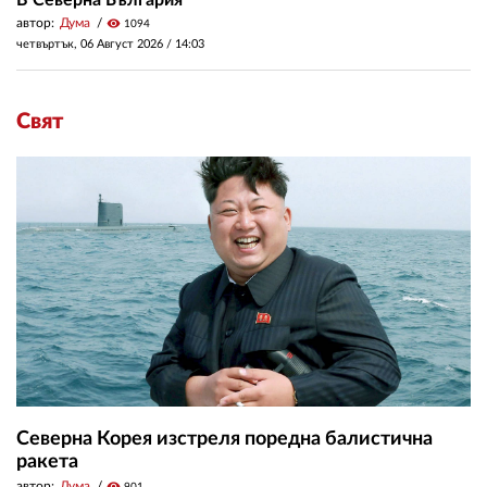
В Северна България
автор:
Дума
visibility
1094
четвъртък, 06 Август 2026 /
14:03
Свят
Северна Корея изстреля поредна балистична
ракета
автор:
Дума
visibility