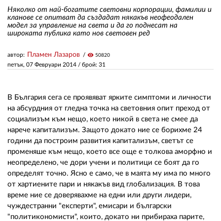
Няколко от най-богатите световни корпорации, фамилии и
кланове се опитват да създадат някакъв неофеодален
модел за управление на света и да го поднесат на
ЗА НАС
широката публика като нов световен ред
АВТОРИ
Пламен Лазаров
автор:
visibility
50820
РЕДАКЦИЯ
петък, 07 Февруари 2014
/ брой: 31
КОНТАКТИ
В България сега се проявяват ярките симптоми и личности
РЕКЛАМА
на абсурдния от гледна точка на световния опит преход от
социализъм към нещо, което никой в света не смее да
АБОНАМЕНТ
нарече капитализъм. Защото докато ние се борихме 24
години да построим развития капитализъм, светът се
УСЛОВИЯ ЗА ПОЛЗВАНЕ
променяше към нещо, което все още е толкова аморфно и
неопределено, че дори учени и политици се боят да го
ПОЛИТИКА ЗА БИСКВИТКИТЕ
определят точно. Ясно е само, че в маята му има по много
ПОЛИТИКАТА ЗА
от хартиените пари и някакъв вид глобализация. В това
ПОВЕРИТЕЛНОСТ
време ние се доверявахме на едни или други лидери,
чуждестранни "експерти", емисари и български
"политикономисти", които, докато ни прибираха парите,