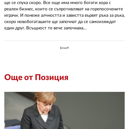
ще се спука скоро. Все още има много богати хора с
реален бизнес, които се съпротивляват на горепосочените
играчи. И понеже алчността и завистта вървят ръка за ръка,
скоро новобогаташите ще започнат да се самоизяждат
един друг. Всъщност те вече започнаха...
Error9
Още от Позиция