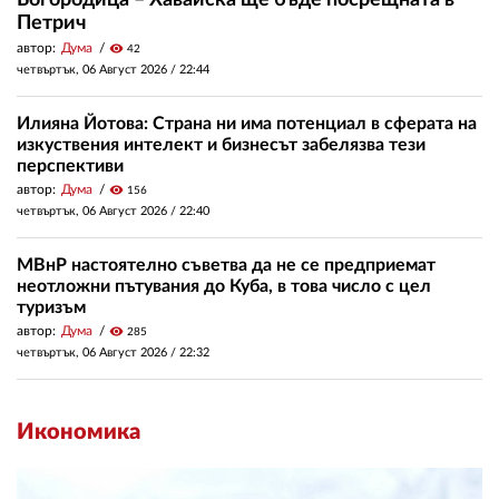
Петрич
автор:
Дума
visibility
42
четвъртък, 06 Август 2026 /
22:44
Илияна Йотова: Страна ни има потенциал в сферата на
изкуствения интелект и бизнесът забелязва тези
перспективи
автор:
Дума
visibility
156
четвъртък, 06 Август 2026 /
22:40
МВнР настоятелно съветва да не се предприемат
неотложни пътувания до Куба, в това число с цел
туризъм
автор:
Дума
visibility
285
четвъртък, 06 Август 2026 /
22:32
Икономика