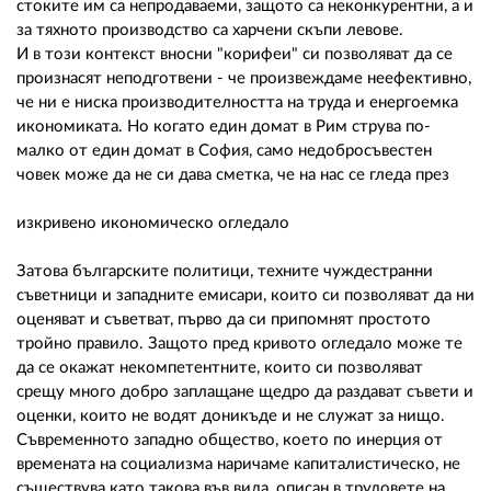
стоките им са непродаваеми, защото са неконкурентни, а и
за тяхното производство са харчени скъпи левове.
И в този контекст вносни "корифеи" си позволяват да се
произнасят неподготвени - че произвеждаме неефективно,
че ни е ниска производителността на труда и енергоемка
икономиката. Но когато един домат в Рим струва по-
малко от един домат в София, само недобросъвестен
човек може да не си дава сметка, че на нас се гледа през
изкривено икономическо огледало
Затова българските политици, техните чуждестранни
съветници и западните емисари, които си позволяват да ни
оценяват и съветват, първо да си припомнят простото
тройно правило. Защото пред кривото огледало може те
да се окажат некомпетентните, които си позволяват
срещу много добро заплащане щедро да раздават съвети и
оценки, които не водят доникъде и не служат за нищо.
Съвременното западно общество, което по инерция от
времената на социализма наричаме капиталистическо, не
съществува като такова във вида, описан в трудовете на