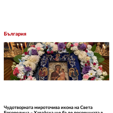
България
Чудотворната мироточива икона на Света
Богородица – Хавайска ще бъде посрещната в