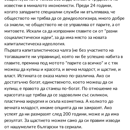
известни в миналото икономисти. Преди 24 години,
когато западните специални служби ни втълпяваха, че
обществото ни трябва да се деидеологизира, много добре
са знаели, че обществото не се управлява от парите, а от
митовете. Искали са да изпразним главите си от "разни
социалистически идеи", за да има място за новата
капиталистическа идеология.
Първата капиталистическа чалга (не без участието на
тогавашните ни управници), която ни бе успешно набита в
главите, премина под мотото "парите са всичко" и с тях
можеш да купиш и красота, и вечна младост, и щастие, и
власт. Истината се оказа малко по-различна. Ако си
достатъчно богат, единственото, което можеш да си
купиш, е правото да станеш по-богат. По отношение на
красотата ще трябва да се задоволим със силикон,
пластична хирургия и скъпа козметика. А колкото до
вечната младост, имаме опцията да ни замразят. Ако
успеят да ни размразят след 200 години, може и да има
резултат. За щастието можем само да си правим изводи
от нашумелите български тв сериали.