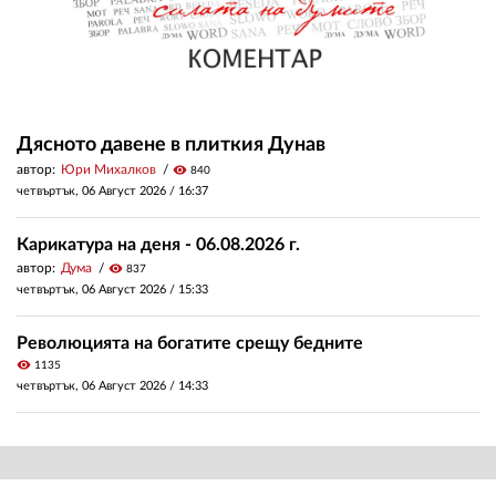
Дясното давене в плиткия Дунав
автор:
Юри Михалков
visibility
840
четвъртък, 06 Август 2026 /
16:37
Карикатура на деня - 06.08.2026 г.
автор:
Дума
visibility
837
четвъртък, 06 Август 2026 /
15:33
Революцията на богатите срещу бедните
visibility
1135
четвъртък, 06 Август 2026 /
14:33