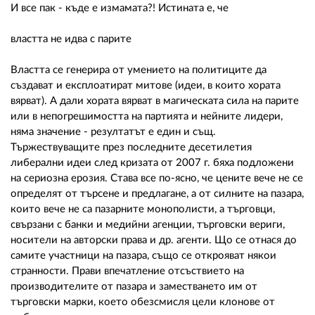
И все пак - къде е измамата?! Истината е, че
властта не идва с парите
Властта се генерира от умението на политиците да
създават и експлоатират митове (идеи, в които хората
вярват). А дали хората вярват в магическата сила на парите
или в непогрешимостта на партията и нейните лидери,
няма значение - резултатът е един и същ.
Тържествуващите през последните десетилетия
либерални идеи след кризата от 2007 г. бяха подложени
на сериозна ерозия. Става все по-ясно, че цените вече не се
определят от търсене и предлагане, а от силните на пазара,
които вече не са пазарните монополисти, а търговци,
свързани с банки и медийни агенции, търговски вериги,
носители на авторски права и др. агенти. Що се отнася до
самите участници на пазара, също се открояват някои
странности. Прави впечатление отсъствието на
производителите от пазара и заместването им от
търговски марки, което обезсмисля цели клонове от