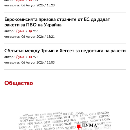
901
четвъртък, 06 Август 2026 /
15:23
Еврокомисията призова страните от ЕС да дадат
ракети за ПВО на Украйна
автор:
Дума
visibility
935
четвъртък, 06 Август 2026 /
15:21
Сблъсък между Тръмп и Хегсет за недостига на ракети
автор:
Дума
visibility
975
четвъртък, 06 Август 2026 /
15:03
Общество