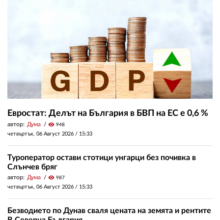
Евростат: Делът на България в БВП на ЕС е 0,6 %
автор:
Дума
visibility
948
четвъртък, 06 Август 2026 /
15:33
Туроператор остави стотици унгарци без почивка в
Слънчев бряг
автор:
Дума
visibility
987
четвъртък, 06 Август 2026 /
15:33
Безводието по Дунав сваля цената на земята и рентите