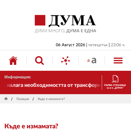
НАЧАЛО
БЪЛГАРИЯ
ИКОНОМИКА
ИЗБОРИ
06 Август 2026
четвъртък
23:06 ч.
СВЯТ
ОБЩЕСТВО
Информация:
КУЛТУРА
 налага необходимостта от трансформации. И ДУМА се
ПЪРВА СТРАНИЦА
на в-к „ДУМА“
ЖИВОТ
Позиция
Къде е измамата?
СПОРТ
ПРИЛОЖЕНИЯ
Къде е измамата?
ДРУГИ