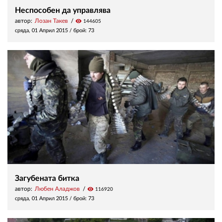
Неспособен да управлява
автор:
Лозан Такев
visibility
144605
сряда, 01 Април 2015
/ брой: 73
Загубената битка
автор:
Любен Аладжов
visibility
116920
сряда, 01 Април 2015
/ брой: 73