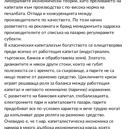
либералните икономически теории, като преливането на
капитали към производства с по-висока норма на
печалбата. Отпада и конкуренцията между
производителите по качеството. По този начин
развитието на рекламата и бранд мениджмънта задраска
производителите от списъка на пазарно регулираните
субекти.
В класическия капитализъм богатството се олицетворява
преди всичко от работещия капитал (индустриален,
търговски, банков и обработваема земя). Златото,
диамантите и някои други стоки, които не губят
полезноста си с времето, са съкровище, а парите не са
нищо повече от разменно средство. Цикличните кризи
играят решаваща роля за баланса между работещия
капитал и неговото номинално (парично) изражение.
С развитието на банковия капитал, глобализацията,
електронните пари и капиталовите пазари, парите
придобиват все по-условен характер и вече трудно могат
да изпълняват дори ролята на разменно средство.
Очевидно е, че т.нар. капиталистическа икономика се
намира в много дълбока икономическа криза, която