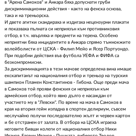
02 975 20 35
в "Арена Самоков" и Анкара бяха допуснати груби
дискриминационни действия - както на фенска основа,
така и на треньорска.
И двете агитки скандираха и издигаха нецензурни плакати
и показваха пълната си неприязън към противниковия
отбор, в т.ч. хвърляха и предмети на терена. Особено
неприятни бяха инцидентите в Анкара спрямо тъмнокжите
волейболисти от ЦСКА - Филип Мейо и Ясер Портуондо.
При подобни действия във футбола УЕФА и ФИФА са
безкомпромисни.
За дискриминацията в тези мачове определена вина имаше
екскапитанът на националния отбор и треньор на турския
шампион Пламен Константинов - Гибона. Още преди мача
в Самоков той прояви фенския си неприязън към
армейския отбор, който явно дълго е насаждан от
участието му в "Левски". По време на мача в Самоков в
края на втория гейм изпадна в спортен делириум, съвсем
неслучайно получи последователно жълт и червен картон
и бе отстранен от залата. В отбора на ЦСКА играеха
неговите бивши колеги от националния отбор Ники
Иванов, Евгени Иванов - Пушката, либерото Теодор