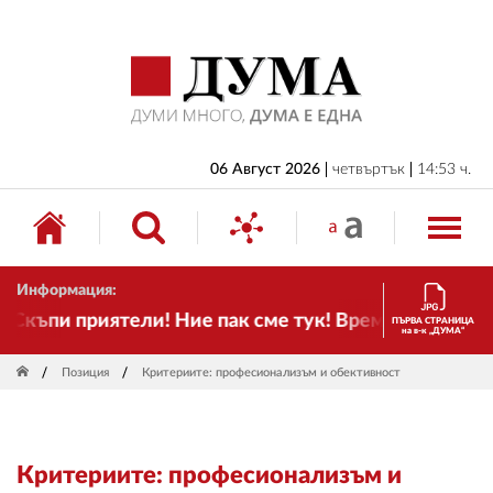
НАЧАЛО
БЪЛГАРИЯ
ИКОНОМИКА
ИЗБОРИ
06 Август 2026
четвъртък
14:53 ч.
СВЯТ
ОБЩЕСТВО
Информация:
КУЛТУРА
къпи приятели! Ние пак сме тук! Времето се промен
ПЪРВА СТРАНИЦА
на в-к „ДУМА“
ЖИВОТ
Позиция
Критериите: професионализъм и обективност
СПОРТ
ПРИЛОЖЕНИЯ
Критериите: професионализъм и
ДРУГИ