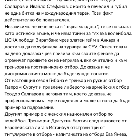
Салпаров и Ивайло Стефанов, с които е печелил и губил
не една битка на международния терен. Този факт
действително бе показателен.
Независимо че вече не са в "първа младост", те се показаха
като истински мъже, и че няма тайни за тях във волейбола.
ЦСКА победи Зиратбанк чрез златен гейм в Анкара и
достигна да полуфинала на турнира на CEV. Освен това и
на дело доказаха чрез призиви към своите фенове да
ограничат проявите си на неприязън, включително и към
треньора на противниковия отбор. Доказаха и че
дискриминацията може да бъде чуждо понятие.
От настоящия сезон Гибона е треньор на руския отбор
Газпром Сургут и привлече либерото на армейския отбор
Теодор Салпаров в неговия тим, което доказва, че
професионализмът му е надделял и може отново да бъде
пример за подражание.
Другият пример е с женския национален отбор по
волейбол. Треньорът Драгутин Балтич след мачовете от
Европейската лига в Истанбул отстрани три от
титулярките в отбора - капитанката на отбора Ева Янева,