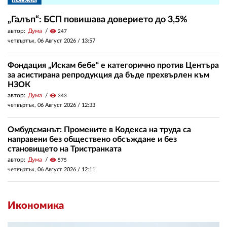
„Галъп“: БСП повишава доверието до 3,5%
автор:
Дума
visibility
247
четвъртък, 06 Август 2026 /
13:57
Фондация „Искам бебе“ е категорично против Центъра
за асистирана репродукция да бъде прехвърлен към
НЗОК
автор:
Дума
visibility
343
четвъртък, 06 Август 2026 /
12:33
Омбудсманът: Промените в Кодекса на труда са
направени без обществено обсъждане и без
становището на Тристранката
автор:
Дума
visibility
575
четвъртък, 06 Август 2026 /
12:11
Икономика