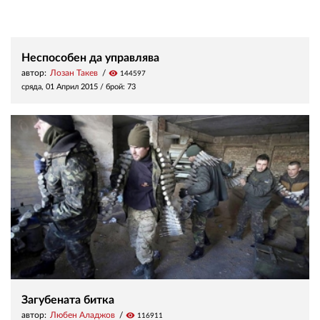
Неспособен да управлява
автор:
Лозан Такев
visibility
144597
сряда, 01 Април 2015
/ брой: 73
Загубената битка
автор:
Любен Аладжов
visibility
116911