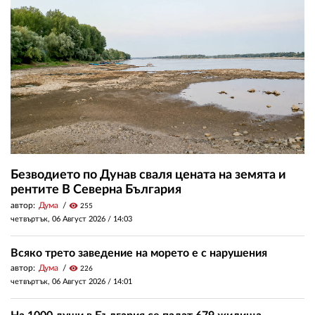
Безводието по Дунав сваля цената на земята и
рентите В Северна България
автор:
Дума
visibility
255
четвъртък, 06 Август 2026 /
14:03
Всяко трето заведение на морето е с нарушения
автор:
Дума
visibility
226
четвъртък, 06 Август 2026 /
14:01