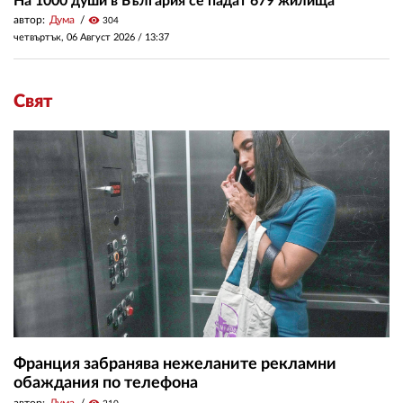
На 1000 души в България се падат 679 жилища
автор:
Дума
visibility
304
четвъртък, 06 Август 2026 /
13:37
Свят
Франция забранява нежеланите рекламни
обаждания по телефона