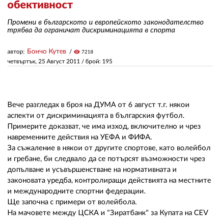
обективност
Промени в българското и европейското законодателство
ЗА НАС
трябва да ограничат дискриминацията в спорта
АВТОРИ
Бончо Кутев
автор:
visibility
7218
четвъртък, 25 Август 2011
/ брой: 195
РЕДАКЦИЯ
КОНТАКТИ
РЕКЛАМА
Вече разгледах в броя на ДУМА от 6 август т.г. някои
аспекти от дискриминацията в българския футбол.
АБОНАМЕНТ
Примерите доказват, че има изход, включително и чрез
навременните действия на УЕФА и ФИФА.
УСЛОВИЯ ЗА ПОЛЗВАНЕ
За съжаление в някои от другите спортове, като волейбол
и гребане, би следвало да се потърсят възможности чрез
ПОЛИТИКА ЗА БИСКВИТКИТЕ
допълване и усъвършенстване на нормативната и
законовата уредба, контролиращи действията на местните
ПОЛИТИКАТА ЗА
и международните спортни федерации.
ПОВЕРИТЕЛНОСТ
Ще започна с примери от волейбола.
На мачовете между ЦСКА и "Зиратбанк" за Купата на СЕV