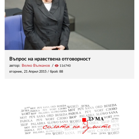
Въпрос на нравствена отговорност
автор:
Велко Вълканов
visibility
116740
вторник, 21 Април 2015
/ брой: 88