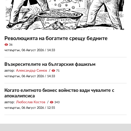
Революцията на богатите срещу бедните
visibility
36
четвъртък, 06 Август 2026 /
14:33
Възкресителите на българския фашизъм
автор:
Александър Симов
visibility
71
четвъртък, 06 Август 2026 /
14:33
Когато елитното бизнес войнство вади чувалите с
апокалипсиса
автор:
Любослав Костов
visibility
343
четвъртък, 06 Август 2026 /
12:55