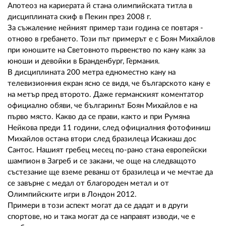
Апотеоз на кариерата й стана олимпийската титла в
дисциплината скиф в Пекин през 2008 г.
За съжаление нейният пример тази година се повтаря -
отново в гребането. Този път примерът е с Боян Михайлов
при юношите на Световното първенство по кану каяк за
юноши и девойки в Бранденбург, Германия.
В дисциплината 200 метра едноместно кану на
телевизионния екран ясно се видя, че българското кану е
на метър пред второто. Даже германският коментатор
официално обяви, че българинът Боян Михайлов е на
първо място. Какво да се прави, както и при Румяна
Нейкова преди 11 години, след официалния фотофиниш
Михайлов остана втори след бразилеца Исакиаш дос
Сантос. Нашият гребец месец по-рано стана европейски
шампион в Загреб и се закани, че още на следващото
състезание ще вземе реванш от бразилеца и че мечтае да
се завърне с медал от благороден метал и от
Олимпийските игри в Лондон 2012.
Примери в този аспект могат да се дадат и в други
спортове, но и така могат да се направят изводи, че е