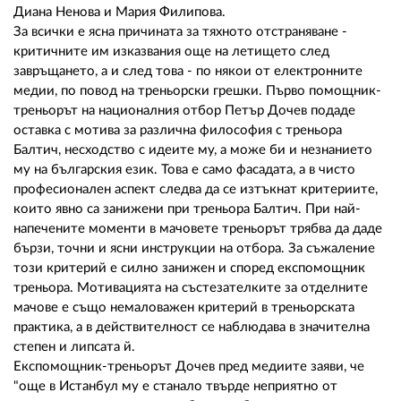
Диана Ненова и Мария Филипова.
За всички е ясна причината за тяхното отстраняване -
критичните им изказвания още на летището след
завръщането, а и след това - по някои от електронните
медии, по повод на треньорски грешки. Първо помощник-
треньорът на националния отбор Петър Дочев подаде
оставка с мотива за различна философия с треньора
Балтич, несходство с идеите му, а може би и незнанието
му на българския език. Това е само фасадата, а в чисто
професионален аспект следва да се изтъкнат критериите,
които явно са занижени при треньора Балтич. При най-
напечените моменти в мачовете треньорът трябва да даде
бързи, точни и ясни инструкции на отбора. За съжаление
този критерий е силно занижен и според експомощник
треньора. Мотивацията на състезателките за отделните
мачове е също немаловажен критерий в треньорската
практика, а в действителност се наблюдава в значителна
степен и липсата й.
Експомощник-треньорът Дочев пред медиите заяви, че
"още в Истанбул му е станало твърде неприятно от