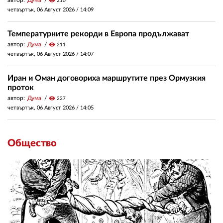
автор:
Дума
visibility
210
четвъртък, 06 Август 2026 /
14:09
Температурните рекорди в Европа продължават
автор:
Дума
visibility
211
четвъртък, 06 Август 2026 /
14:07
Иран и Оман договориха маршрутите през Ормузкия
проток
автор:
Дума
visibility
227
четвъртък, 06 Август 2026 /
14:05
Общество