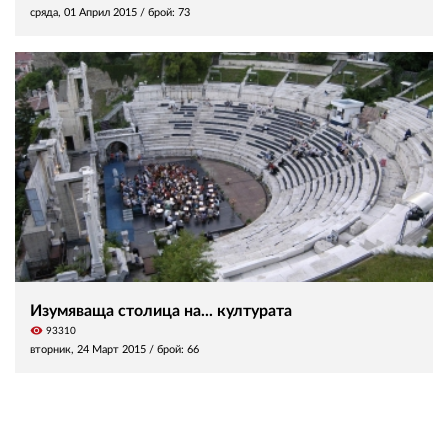
сряда, 01 Април 2015
/ брой: 73
Изумяваща столица на... културата
visibility
93310
вторник, 24 Март 2015
/ брой: 66