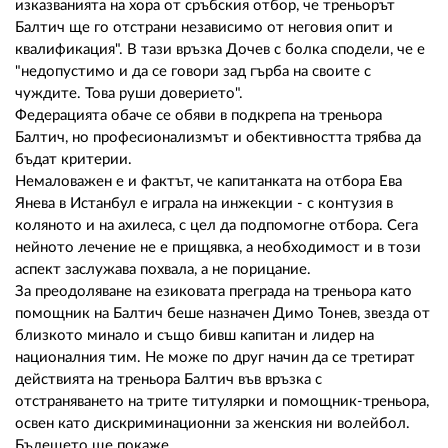
изказванията на хора от сръбския отбор, че треньорът
Балтич ще го отстрани независимо от неговия опит и
квалификация". В тази връзка Дочев с болка сподели, че е
"недопустимо и да се говори зад гърба на своите с
чуждите. Това руши доверието".
Федерацията обаче се обяви в подкрепа на треньора
Балтич, но професионализмът и обективността трябва да
бъдат критерии.
Немаловажен е и фактът, че капитанката на отбора Ева
Янева в Истанбул е играла на инжекции - с контузия в
коляното и на ахилеса, с цел да подпомогне отбора. Сега
нейното лечение не е прищявка, а необходимост и в този
аспект заслужава похвала, а не порицание.
За преодоляване на езиковата преграда на треньора като
помощник на Балтич беше назначен Димо Тонев, звезда от
близкото минало и също бивш капитан и лидер на
националния тим. Не може по друг начин да се третират
действията на треньора Балтич във връзка с
отстраняването на трите титулярки и помощник-треньора,
освен като дискриминационни за женския ни волейбол.
Бъдещето ще покаже.