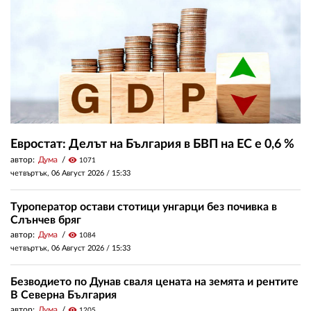
Евростат: Делът на България в БВП на ЕС е 0,6 %
автор:
Дума
visibility
1071
четвъртък, 06 Август 2026 /
15:33
Туроператор остави стотици унгарци без почивка в
Слънчев бряг
автор:
Дума
visibility
1084
четвъртък, 06 Август 2026 /
15:33
Безводието по Дунав сваля цената на земята и рентите
В Северна България
автор:
Дума
visibility
1205