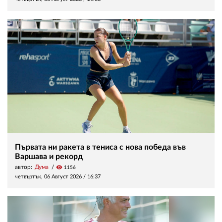
Първата ни ракета в тениса с нова победа във
Варшава и рекорд
автор:
Дума
visibility
1156
четвъртък, 06 Август 2026 /
16:37