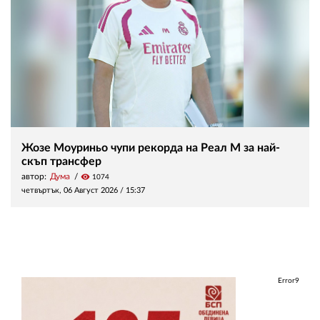
Жозе Моуриньо чупи рекорда на Реал М за най-
скъп трансфер
автор:
Дума
visibility
1074
четвъртък, 06 Август 2026 /
15:37
Error9