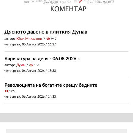
Дясното давене в плиткия Дунав
автор:
Юри Михалков
visibility
942
четвъртък, 06 Август 2026 /
16:37
Карикатура на деня - 06.08.2026 г.
автор:
Дума
visibility
936
четвъртък, 06 Август 2026 /
15:33
Революцията на богатите срещу бедните
visibility
1263
четвъртък, 06 Август 2026 /
14:33