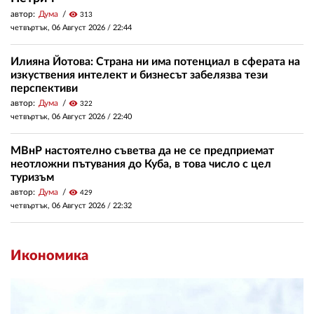
автор:
Дума
visibility
313
четвъртък, 06 Август 2026 /
22:44
Илияна Йотова: Страна ни има потенциал в сферата на
изкуствения интелект и бизнесът забелязва тези
перспективи
автор:
Дума
visibility
322
четвъртък, 06 Август 2026 /
22:40
МВнР настоятелно съветва да не се предприемат
неотложни пътувания до Куба, в това число с цел
туризъм
автор:
Дума
visibility
429
четвъртък, 06 Август 2026 /
22:32
Икономика