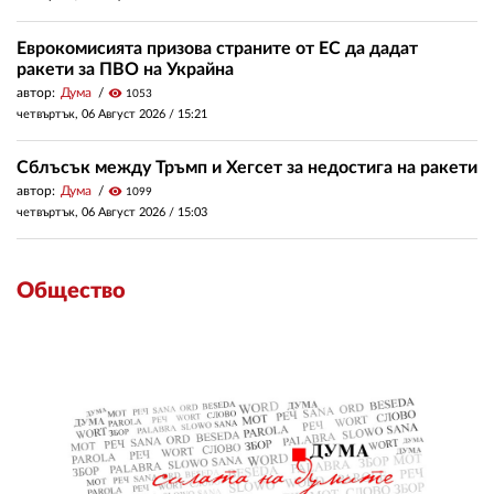
Еврокомисията призова страните от ЕС да дадат
ракети за ПВО на Украйна
автор:
Дума
visibility
1053
четвъртък, 06 Август 2026 /
15:21
Сблъсък между Тръмп и Хегсет за недостига на ракети
автор:
Дума
visibility
1099
четвъртък, 06 Август 2026 /
15:03
Общество