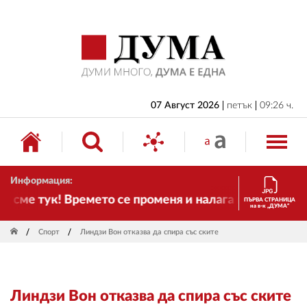
НАЧАЛО
БЪЛГАРИЯ
ИКОНОМИКА
ИЗБОРИ
07 Август 2026
петък
09:26 ч.
СВЯТ
ОБЩЕСТВО
Информация:
КУЛТУРА
сме тук! Времето се променя и налага необходимост
ПЪРВА СТРАНИЦА
на в-к „ДУМА“
ЖИВОТ
Спорт
Линдзи Вон отказва да спира със ските
СПОРТ
ПРИЛОЖЕНИЯ
Линдзи Вон отказва да спира със ските
ДРУГИ