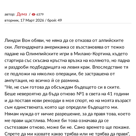
Дума
автор:
visibility
6379
ЗА НАС
вторник, 17 Март 2026
/ брой: 49
АВТОРИ
РЕДАКЦИЯ
Линдзи Вон обяви, че няма да се отказва от алпийските
ски. Легендарната американка се възстановява от тежко
КОНТАКТИ
падане на Олимпийските игри в Милано-Кортина, където
стартира със скъсана кръстна връзка на коляното, но падна
РЕКЛАМА
и раздроби подбедрицата на левия крак. Впоследствие тя
се подложи на няколко операции, бе застрашена от
АБОНАМЕНТ
ампутация, но всичко й се размина.
"Не, не съм готова да обсъждам бъдещето си в ските.
УСЛОВИЯ ЗА ПОЛЗВАНЕ
Беше невероятно да бъда отново №1 в света на 41 години
и да поставя нови рекорди в моя спорт, но на моята възраст
ПОЛИТИКА ЗА БИСКВИТКИТЕ
съм единствената, която ще определи бъдещето ми.
ПОЛИТИКАТА ЗА
Нямам нужда от ничие разрешение, за да правя това, което
ПОВЕРИТЕЛНОСТ
ме прави щастлива. Може би това означава да се
състезавам отново, може би не. Само времето ще покаже.
Спрете да ми казвате какво трябва или не трябва да правя",