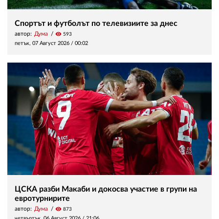
Спортът и футболът по телевизиите за днес
автор:
Дума
visibility
593
петък, 07 Август 2026 /
00:02
ЦСКА разби Макаби и докосва участие в групи на
евротурнирите
автор:
Дума
visibility
873
четвъртък, 06 Август 2026 /
21:06