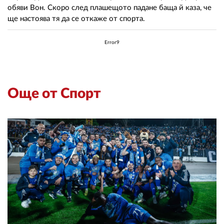
02 975 20 35
обяви Вон. Скоро след плашещото падане баща й каза, че
ще настоява тя да се откаже от спорта.
Error9
Още от Спорт