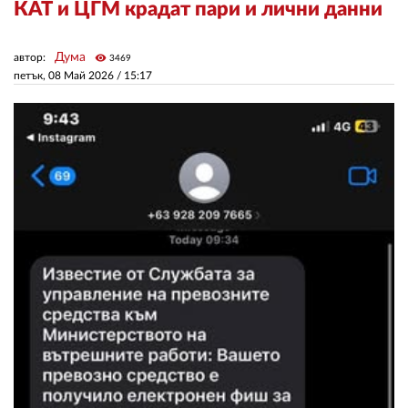
КАТ и ЦГМ крадат пари и лични данни
ЗА НАС
Дума
автор:
visibility
3469
петък, 08 Май 2026 /
15:17
АВТОРИ
РЕДАКЦИЯ
КОНТАКТИ
РЕКЛАМА
АБОНАМЕНТ
УСЛОВИЯ ЗА ПОЛЗВАНЕ
ПОЛИТИКА ЗА БИСКВИТКИТЕ
ПОЛИТИКАТА ЗА
ПОВЕРИТЕЛНОСТ