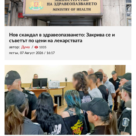
Нов скандал в здравеопазването: Закрива се и
съветът по цени на лекарствата
автор:
Дума
visibility
1035
петък, 07 Август 2026 /
16:17