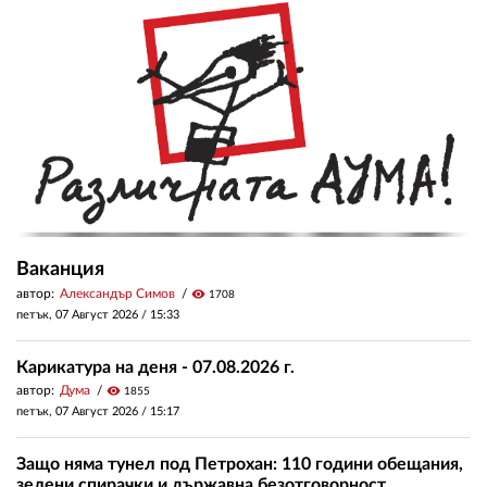
Ваканция
автор:
Александър Симов
visibility
1708
петък, 07 Август 2026 /
15:33
Карикатура на деня - 07.08.2026 г.
автор:
Дума
visibility
1855
петък, 07 Август 2026 /
15:17
Защо няма тунел под Петрохан: 110 години обещания,
зелени спирачки и държавна безотговорност