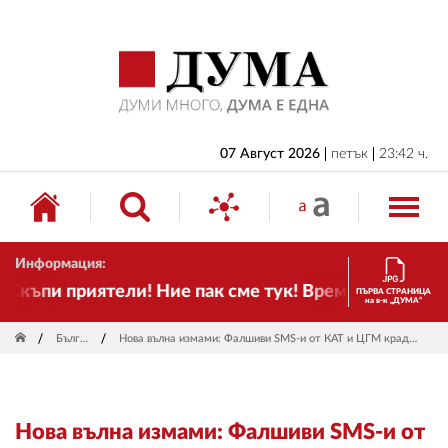
НАЧАЛО
БЪЛГАРИЯ
ИКОНОМИКА
ИЗБОРИ
07 Август 2026
петък
23:42 ч.
СВЯТ
ОБЩЕСТВО
Информация:
КУЛТУРА
къпи приятели! Ние пак сме тук! Времето се променя
ПЪРВА СТРАНИЦА
на в-к „ДУМА“
ЖИВОТ
България
Нова вълна измами: Фалшиви SMS-и от КАТ и ЦГМ крадат пари и лични данни
СПОРТ
ПРИЛОЖЕНИЯ
Нова вълна измами: Фалшиви SMS-и от
ДРУГИ