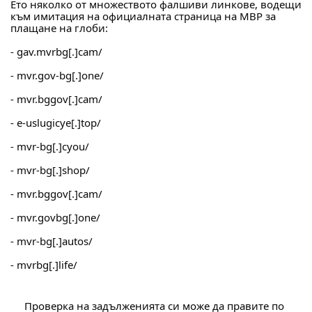
Ето няколко от множеството фалшиви линкове, водещи 
към имитация на официалната страница на МВР за 
плащане на глоби:
- gav.mvrbg[.]cam/
- mvr.gov-bg[.]one/
- mvr.bggov[.]cam/
- e-uslugicye[.]top/
- mvr-bg[.]cyou/
- mvr-bg[.]shop/
- mvr.bggov[.]cam/
- mvr.govbg[.]one/
- mvr-bg[.]autos/
- mvrbg[.]life/
 Проверка на задълженията си може да правите по 