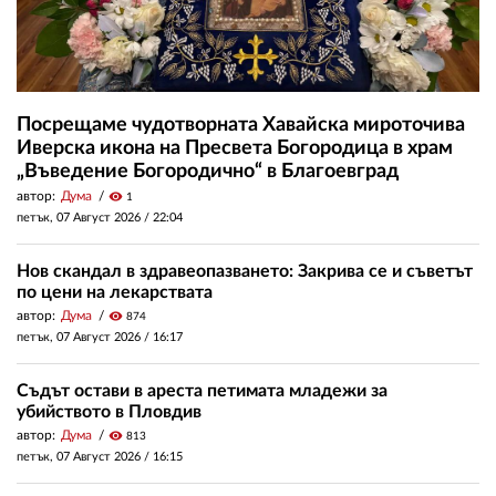
Посрещаме чудотворната Хавайска мироточива
Иверска икона на Пресвета Богородица в храм
„Въведение Богородично“ в Благоевград
автор:
Дума
visibility
1
петък, 07 Август 2026 /
22:04
Нов скандал в здравеопазването: Закрива се и съветът
по цени на лекарствата
автор:
Дума
visibility
874
петък, 07 Август 2026 /
16:17
Съдът остави в ареста петимата младежи за
убийството в Пловдив
автор:
Дума
visibility
813
петък, 07 Август 2026 /
16:15