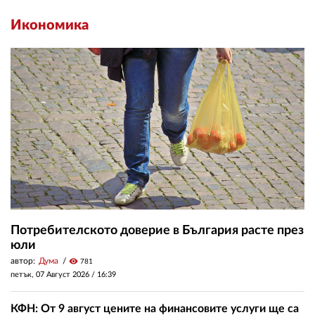
Икономика
Потребителското доверие в България расте през
юли
автор:
Дума
visibility
781
петък, 07 Август 2026 /
16:39
КФН: От 9 август цените на финансовите услуги ще са