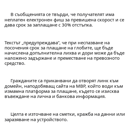
 В съобщенията се твърди, че получателят има 
неплатен електронен фиш за превишена скорост и се 
дава срок за заплащане с 30% отстъпка.
Текстът „предупреждава“, че при неспазване на 
посочения срок за плащане на глобите, ще бъде 
начислена допълнителна лихва и дори може да бъде 
наложено задържане и преместване на превозното 
средство.
 Гражданите са приканвани да отворят линк към 
домейн, наподобяващ сайта на МВР, който води към 
измамна платформа за плащане, където се изисква 
въвеждане на лична и банкова информация.
 Целта е източване на сметки, кражба на данни или 
заразяване на устройството.