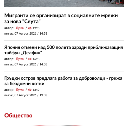
Мигранти се организират в социалните мрежи
за нова "Сеута"
автор:
Дума
visibility
1998
петък, 07 Август 2026 /
14:53
Япония отмени над 500 полета заради приближаващия
тайфун „Делфин“
автор:
Дума
visibility
1698
петък, 07 Август 2026 /
14:05
Гръцки остров предлага работа за доброволци - грижа
за бездомни котки
автор:
Дума
visibility
1349
петък, 07 Август 2026 /
13:03
Общество