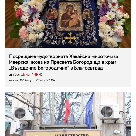
Посрещаме чудотворната Хавайска мироточива
Иверска икона на Пресвета Богородица в храм
„Въведение Богородично“ в Благоевград
автор:
Дума
visibility
434
петък, 07 Август 2026 /
22:04