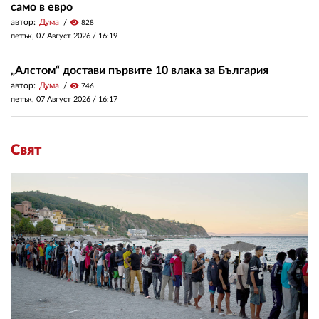
само в евро
автор:
Дума
visibility
828
петък, 07 Август 2026 /
16:19
„Алстом“ достави първите 10 влака за България
автор:
Дума
visibility
746
петък, 07 Август 2026 /
16:17
Свят