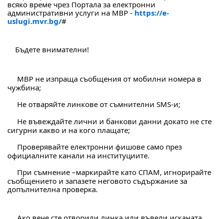
всяко време чрез Портала за електронни 
административни услуги на МВР - 
https://e-
uslugi.mvr.bg/
#
Бъдете внимателни!
 МВР не изпраща съобщения от мобилни номера в 
чужбина;
 Не отваряйте линкове от съмнителни SMS-и;
 Не въвеждайте лични и банкови данни докато не сте 
сигурни какво и на кого плащате;
 Проверявайте електронни фишове само през 
официалните канали на институциите.
 При съмнение –маркирайте като СПАМ, игнорирайте 
съобщението и запазете неговото съдържание за 
допълнителна проверка.
 Ако вече сте отворили линка или въвели исканата 