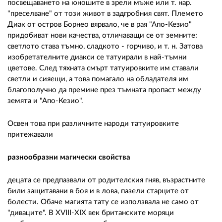
посвещаването на юношите в зрели мъже или т. нар.
"преселване" от този живот в задгробния свят. Племето
Диак от остров Борнео вярвало, че в рая "Апо-Кезио"
придобиват нови качества, отличаващи се от земните:
светлото става тъмно, сладкото - горчиво, и т. н. Затова
изобретателните диакси се татуирали в най-тъмни
цветове. След тяхната смърт татуировките им ставали
светли и сияещи, а това помагало на обладателя им
благополучно да премине през тъмната пропаст между
земята и "Апо-Кезио".
Освен това при различните народи татуировките
притежавали
разнообразни магически свойства
децата се предпазвали от родителския гняв, възрастните
били защитавани в боя и в лова, пазели старците от
болести. Обаче магията тату се използвала не само от
"диваците". В XVIII-XIX век британските моряци