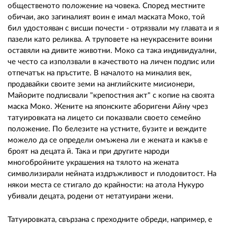
общественото положение на човека. Според местните
обичаи, ако загиналият воин е имал маската Моко, той
бил удостояван с висши почести - отрязвали му главата и я
пазели като реликва. А труповете на неукрасените воини
оставяли на дивите животни. Моко са така индивидуални,
че често са използвали в качеството на личен подпис или
отпечатък на пръстите. В началото на миналия век,
продавайки своите земи на английските мисионери,
Майорите подписвали "крепостния акт" с копие на своята
маска Моко. Жените на японските аборигени Айну чрез
татуировката на лицето си показвали своето семейно
положение. По белезите на устните, бузите и веждите
можело да се определи омъжена ли е жената и какъв е
броят на децата й. Така и при другите народи
многобройните украшения на тялото на жената
символизирали нейната издръжливост и плодовитост. На
някои места се стигало до крайности: на атола Нукуро
убивали децата, родени от нетатуирани жени.
Татуировката, свързана с преходните обреди, например, е