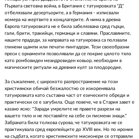
Първата световна война, в Британия с татуировката "Д"
отбелязвали дезертьорите, а в Германия - изписвали
номера на жертвите в концлагерите. А нима в древна
Европа татуировката не е била забелязвана сред гърци,
гали, брити, тракийци, германци и славяни. Праславяните,
нашите прадеди, за направата на татуировка са ползвали
глинени щампи или печати-пинтадери. Тези своеобразни
преси с орнаменти позволявали да се покрие цялото тяло
като ромбовиден меандровиден ковьор, необходим в
магическите ритуали на древния култ за плодородие.
За съжаление, с широкото разпространение на този
християнски обичай безжалостно се изкоренявала
татуировката като съставна част от езическите обреди и
практически се е загубила. Още повече, че в Стария завет е
казано ясно: "Заради умрелите не правете разрези на
вашето тяло и не поставяйте на себе си писмени знаци."
Забраната била толкова сурова, че татуировката не се
практикувала сред европейците до ХVIII век. Но по ирония
на съдбата, когато християнските мисионери се отправяли