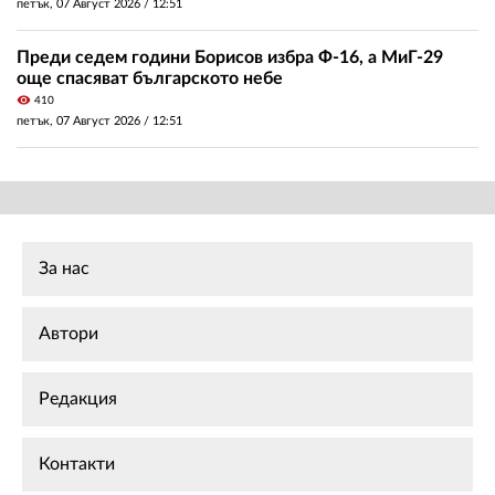
петък, 07 Август 2026 /
12:51
Преди седем години Борисов избра Ф-16, а МиГ-29
още спасяват българското небе
visibility
410
петък, 07 Август 2026 /
12:51
За нас
Автори
Редакция
Контакти