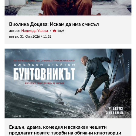
Виолина Доцева: Искам да има смисъл
автор:
Надежда Ушева
visibility
4825
петък, 31 Юли 2026 /
11:52
Екшън, драма, комедия и всякакви чешити
предлагат новите творби на обичани кинотворци