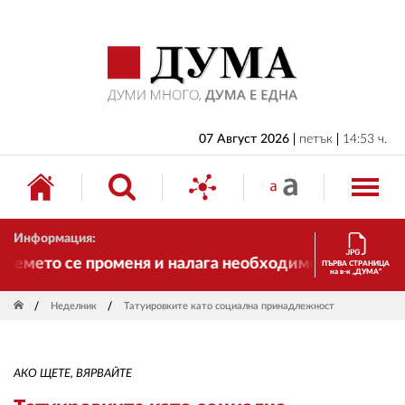
НАЧАЛО
БЪЛГАРИЯ
ИКОНОМИКА
ИЗБОРИ
07 Август 2026
петък
14:53 ч.
СВЯТ
ОБЩЕСТВО
Информация:
КУЛТУРА
мето се променя и налага необходимостта от трансф
ПЪРВА СТРАНИЦА
на в-к „ДУМА“
ЖИВОТ
Неделник
Татуировките като социална принадлежност
СПОРТ
ПРИЛОЖЕНИЯ
АКО ЩЕТЕ, ВЯРВАЙТЕ
ДРУГИ