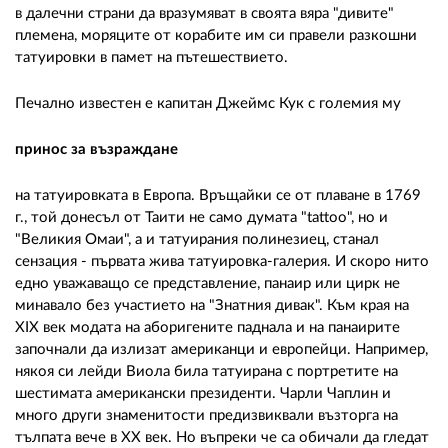
в далечни страни да вразумяват в своята вяра "дивите"
племена, моряците от корабите им си правели разкошни
татуировки в памет на пътешествието.
Печално известен е капитан Джеймс Кук с големия му
принос за възраждане
на татуировката в Европа. Връщайки се от плаване в 1769
г., той донесъл от Таити не само думата "tattoo", но и
"Великия Омаи", а и татуирания полинезиец, станал
сензация - първата жива татуировка-галерия. И скоро нито
едно уважаващо се представление, панаир или цирк не
минавало без участието на "Знатния дивак". Към края на
XIX век модата на аборигените паднала и на панаирите
започнали да излизат американци и европейци. Например,
някоя си лейди Виола била татуирана с портретите на
шестимата американски президенти. Чарли Чаплин и
много други знаменитости предизвиквали възторга на
тълпата вече в XX век. Но въпреки че са обичали да гледат