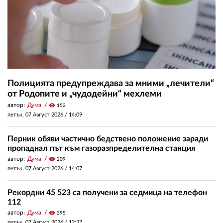
Полицията предупреждава за мними „лечители“
от Родопите и „чудодейни“ мехлеми
автор:
Дума
visibility
152
петък, 07 Август 2026 /
14:09
Перник обяви частично бедствено положение заради
пропаднал път към газоразпределителна станция
автор:
Дума
visibility
209
петък, 07 Август 2026 /
14:07
Рекордни 45 523 са получени за седмица на телефон
112
автор:
Дума
visibility
395
петък, 07 Август 2026 /
12:37