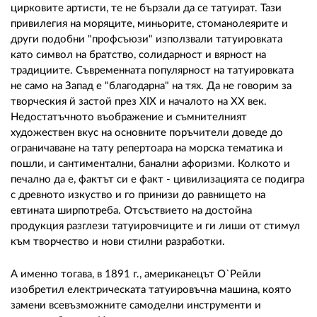
цирковите артисти, те не бързали да се татуират. Тази
привилегия на моряците, миньорите, стоманолеярите и
други подобни "профсъюзи" използвали татуировката
като символ на братство, солидарност и вярност на
традициите. Съвременната популярност на татуировката
не само на Запад е "благодарна" на тях. Да не говорим за
творческия й застой през XIX и началото на XX век.
Недостатъчното въображение и съмнителният
художествен вкус на основните поръчители доведе до
ограничаване на тату репертоара на морска тематика и
пошли, и сантиментални, банални афоризми. Колкото и
печално да е, фактът си е факт - цивилизацията се подигра
с древното изкуство и го принизи до равнището на
евтината ширпотреба. Отсъствието на достойна
продукция разглези татуировчиците и ги лиши от стимул
към творчество и нови стилни разработки.
А именно тогава, в 1891 г., американецът О`Рейли
изобретил електрическата татуировъчна машина, която
замени всевъзможните самоделни инструменти и