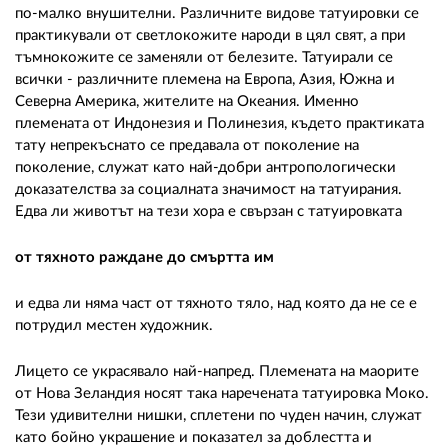
по-малко внушителни. Различните видове татуировки се
практикували от светлокожите народи в цял свят, а при
тъмнокожите се заменяли от белезите. Татуирали се
всички - различните племена на Европа, Азия, Южна и
Северна Америка, жителите на Океания. Именно
племената от Индонезия и Полинезия, където практиката
тату непрекъснато се предавала от поколение на
поколение, служат като най-добри антропологически
доказателства за социалната значимост на татуирания.
Едва ли животът на тези хора е свързан с татуировката
от тяхното раждане до смъртта им
и едва ли няма част от тяхното тяло, над която да не се е
потрудил местен художник.
Лицето се украсявало най-напред. Племената на маорите
от Нова Зеландия носят така наречената татуировка Моко.
Тези удивителни нишки, сплетени по чуден начин, служат
като бойно украшение и показател за доблестта и