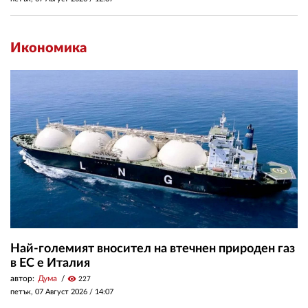
Икономика
Най-големият вносител на втечнен природен газ
в ЕС е Италия
автор:
Дума
visibility
227
петък, 07 Август 2026 /
14:07