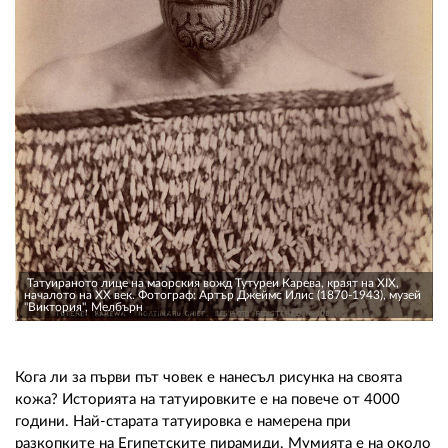
02 975 20 35
Татуираното лице на маорския вожд Тутуреи Карева, краят на XIX,
началото на XX век. Фотограф: Артър Джеймс Илис (1870-1943), музей
"Виктория", Мелбърн
Кога ли за първи път човек е нанесъл рисунка на своята
кожа? Историята на татуировките е на повече от 4000
години. Най-старата татуировка е намерена при
разкопките на Египетските пирамиди. Мумията е на около