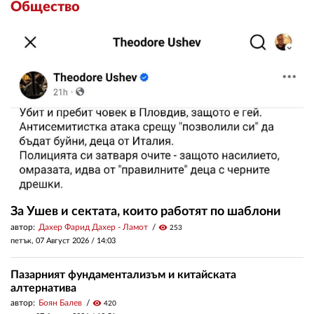
Общество
За Ушев и сектата, които работят по шаблони
автор:
Дахер Фарид Дахер - Ламот
visibility
253
петък, 07 Август 2026 /
14:03
Пазарният фундаментализъм и китайската
алтернатива
автор:
Боян Балев
visibility
420