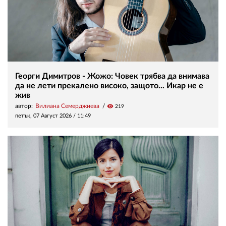
Георги Димитров - Жожо: Човек трябва да внимава
да не лети прекалено високо, защото... Икар не е
жив
автор:
Вилиана Семерджиева
visibility
219
петък, 07 Август 2026 /
11:49