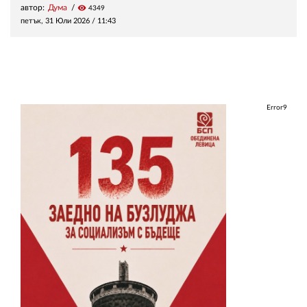
автор:
Дума
visibility
4349
петък, 31 Юли 2026 /
11:43
Error9