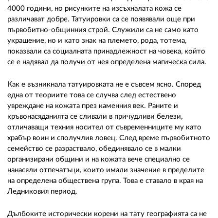
4000 години, но рисунките на изсъхналата кожа се
различават добре. Татуировки са се появявали още при
първобитно-общинния строй. Служили са не само като
украшение, но и като знак на племето, рода, тотема,
показвали са социалната принадлежност на човека, който
се е надявал да получи от нея определена магическа сила.
Как е възникнала татуировката не е съвсем ясно. Според
една от теориите това се случва след естествено
увреждане на кожата през каменния век. Раните и
кръвонасяданията се сливали в причудливи белези,
отличаващи техния носител от съвременниците му като
храбър воин и сполучлив ловец. След време първобитното
семейство се разраствало, обединявало се в малки
организирани общини и на кожата вече специално се
нанасяли отпечатъци, които имали значение в пределите
на определена обществена група. Това е ставало в края на
Ледниковия период.
Дълбоките исторически корени на тату географията са не