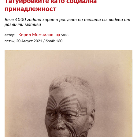
Татуировките като социална
принадлежност
ЗА НАС
Вече 4000 години хората рисуват по телата си, водени от
различни мотиви
АВТОРИ
Кирил Момчилов
автор:
visibility
5883
РЕДАКЦИЯ
петък, 20 Август 2021
/ брой: 160
КОНТАКТИ
РЕКЛАМА
АБОНАМЕНТ
УСЛОВИЯ ЗА ПОЛЗВАНЕ
ПОЛИТИКА ЗА БИСКВИТКИТЕ
ПОЛИТИКАТА ЗА
ПОВЕРИТЕЛНОСТ