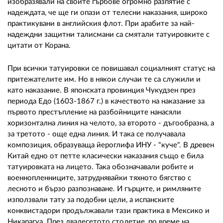
изобразявали на своите гърбове огромно разпятие с
надеждата, че ще ги опази от телесни наказания, широко
практикувани в английския флот. При арабите за най-
надеждни защитни талисмани са смятали татуировките с
цитати от Корана.
При всички татуировки се повишавал социалният статус на
притежателите им. Но в някои случаи те са служили и
като наказание. В японската провинция Чукудзен през
периода Едо (1603-1867 г.) в качеството на наказание за
първото престъпление на разбойниците нанасяли
хоризонтална линия на челото, за второто - дъгообразна, а
за третото - още една линия. И така се получавала
композиция, образуваща йероглифа ИНУ - "куче". В древен
Китай едно от петте класически наказания също е била
татуировката на лицето. Така обозначавали робите и
военнопленниците, затруднявайки тяхното бягство с
лесното и бързо разпознаване. И гърците, и римляните
използвали тату за подобни цели, а испанските
конквистадори продължавали тази практика в Мексико и
Никарагуа. През двадесетото столетие, по време на