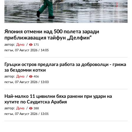
Япония отмени над 500 полета заради
приближаващия тайфун „Делфин“
автор:
Дума
visibility
171
петък, 07 Август 2026 /
14:05
Гръцки остров предлага работа за доброволци - грижа
за бездомни котки
автор:
Дума
visibility
406
петък, 07 Август 2026 /
13:03
Най-малко 11 цивилни бяха ранени при удари на
хутите по Саудитска Арабия
автор:
Дума
visibility
388
петък, 07 Август 2026 /
13:01