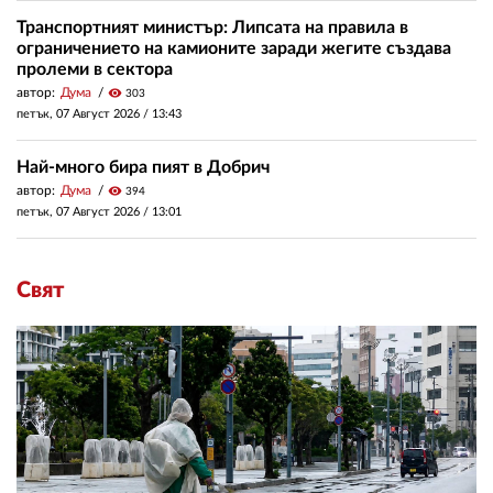
Транспортният министър: Липсата на правила в
ограничението на камионите заради жегите създава
пролеми в сектора
автор:
Дума
visibility
303
петък, 07 Август 2026 /
13:43
Най-много бира пият в Добрич
автор:
Дума
visibility
394
петък, 07 Август 2026 /
13:01
Свят