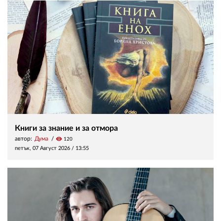
Книги за знание и за отмора
автор:
Дума
visibility
120
петък, 07 Август 2026 /
13:55