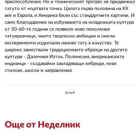
приспособления. Но и техническият прогрес не придвижил
татуто от мъртвата точка. Цялата първа половина на ХХ
век и Европа, и Америка били със стандартните картини. И
само благодарение на избухването на младежката култура
от 50-60-те години се появило ново поколение
татуировчици, чиито творчески амбиции и смели
експерименти издигнали наново тату в изкуство. Те
широко замествали традиционните образци на другите
култури - Далечния Изток, Полинезия, американските
индианци - създавайки завладяващи хибриди, нови
стилове, школи и направления.
Error9
Още от Неделник