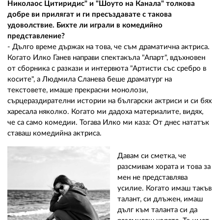
Николаос Цитиридис" и "Шоуто на Канала" толкова
добре ви прилягат и ги пресъздавате с такова
удоволствие. Бихте ли играли в комедийно
представление?
- Дълго време държах на това, че съм драматична актриса.
Когато Илко Ганев направи спектакъла "Апарт", вдъхновен
от сборника с разкази и интервюта "Артисти със сребро в
косите", а Людмила Сланева беше драматург на
текстовете, имаше прекрасни монолози,
сърцераздирателни истории на български актриси и си бях
харесала няколко. Когато ми дадоха материалите, видях,
че са само комедии. Тогава Илко ми каза: От днес нататък
ставаш комедийна актриса.
Давам си сметка, че
разсмивам хората и това за
мен не представлява
усилие. Когато имаш такъв
талант, си длъжен, имаш
дълг към таланта си да