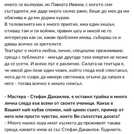
много се вълнувах, но Павката Иванов, с когото сме
състуденти, ми даде много силно рамо, беше до мен да ми
обяснява и да ми държи кураж.
В телевизията ми е много приятно, има един екшън,
отиваш там и си войник, правим шоу и никой не го
интересува как си, какви проблеми имаш, събираш се и
даваш всичко за зрителите.
Театърът е моята любов, лично, специално преживяване,
среща с публиката - никъде другаде тази енергия не може
да се усети. И всеки път е различно. Силата на театъра е,
че някой ден поне един човек, който гледа мой спектакъл,
мога да го озаря, да намери светлинка, огънче да запаля в
него - тогава всичко е имало смисъл.
- Мастера - Стефан Данаилов, е оставил трайна и много
лична следа във всеки от своите ученици. Какъв е
Вашият най-хубав спомен, най-ценен съвет, пример от
него или просто чувство, което Ви съпътства досега?
- Много малко хора имат късмета да преживеят такава
среща, каквато имах аз със Стефан Данаилов. Годините,