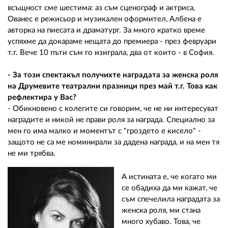
всъщност сме шестима: аз съм сценограф и актриса,
Ованес е режисьор и музикален оформител, Албена е
авторка на пиесата и драматург. За много кратко време
успяхме да докараме нещата до премиера - през февруари
т.г. Вече 10 пъти съм го изиграла, два от които - в София.
- За този спектакъл получихте наградата за женска роля
на Друмевите театрални празници през май т.г. Това как
рефлектира у Вас?
- Обикновено с колегите си говорим, че не ни интересуват
наградите и никой не прави роля за награда. Специално за
мен го има малко и моментът с "гроздето е кисело" -
защото не са ме номинирали за дадена награда, и на мен тя
не ми трябва.
А истината е, че когато ми
се обадиха да ми кажат, че
съм спечелила наградата за
женска роля, ми стана
много хубаво. Това, че