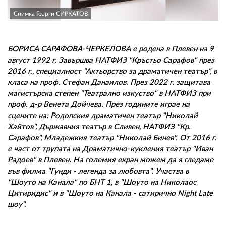
02 975 20 35
Снимка Георги СИРКАТОВ
БОРИСА САРАФОВА-ЧЕРКЕЛОВА е родена в Плевен на 9
август 1992 г. Завършва НАТФИЗ "Кръстьо Сарафов" през
2016 г., специалност "Актьорство за драматичен театър", в
класа на проф. Стефан Данаилов. През 2022 г. защитава
магистърска степен "Театрално изкуство" в НАТФИЗ при
проф. д-р Венета Дойчева. През годините играе на
сцените на: Родопския драматичен театър "Николай
Хайтов", Държавния театър в Сливен, НАТФИЗ "Кр.
Сарафов", Младежкия театър "Николай Бинев". От 2016 г.
е част от трупата на Драматично-кукления театър "Иван
Радоев" в Плевен. На големия екран можем да я гледаме
във филма "Гунди - легенда за любовта". Участва в
"Шоуто на Канала" по БНТ 1, в "Шоуто на Николаос
Цитиридис" и в "Шоуто на Канала - сатирично Night Late
шоу".