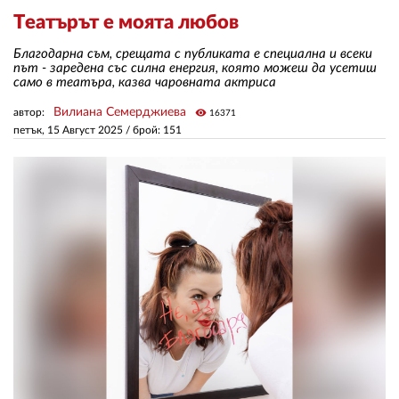
Театърът е моята любов
ЗА НАС
Благодарна съм, срещата с публиката е специална и всеки
път - заредена със силна енергия, която можеш да усетиш
АВТОРИ
само в театъра, казва чаровната актриса
Вилиана Семерджиева
автор:
visibility
16371
РЕДАКЦИЯ
петък, 15 Август 2025
/ брой: 151
КОНТАКТИ
РЕКЛАМА
АБОНАМЕНТ
УСЛОВИЯ ЗА ПОЛЗВАНЕ
ПОЛИТИКА ЗА БИСКВИТКИТЕ
ПОЛИТИКАТА ЗА
ПОВЕРИТЕЛНОСТ