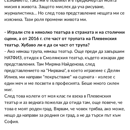
съзнанието, така ми е повлиял и е предначертал моята
мисия в живота. Защото мислех да уча рисуване,
журналистика... Но след това представление нещата ми се
изясниха. Тази роля промени живота ми.
- Играли сте в няколко театъра в страната и на столични
сцени, а от 2016 г. сте част от трупата на Плевенския
театър. Хубаво ли е да си част от трупа?
- Ако нямаш трупа, нямаш театър. Още преди да завършим
НАТФИЗ, отидох в Смолянския театър, където изкарах две
представления. Там Миряна Найденова, след
представлението на "Нирвана", в което играехме с Делян
Илиев, ми направи "покръстване" на сцената - излезе с
един меч и ме посвети в професията. Беше много силен
миг.
След това колеги от моя клас ги взеха в Плевенския
театър и аз веднага пожелах да отида там, още повече, че
това е моят роден град. Вярвам, че човек трябва, ако може,
нещо да направи за родния си град, а не да търси път към
София.