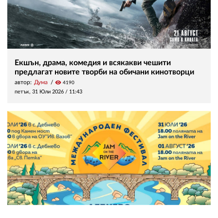
Екшън, драма, комедия и всякакви чешити
предлагат новите творби на обичани кинотворци
автор:
Дума
visibility
4190
петък, 31 Юли 2026 /
11:43