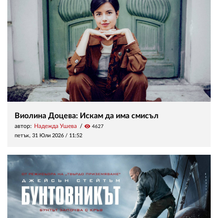
Виолина Доцева: Искам да има смисъл
автор:
Надежда Ушева
visibility
4627
петък, 31 Юли 2026 /
11:52