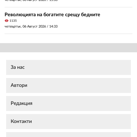
Революцията на богатите срещу бедните
visibility
1135
четвъртък, 06 Август 2026 /
14:33
За нас
Автори
Редакция
Контакти