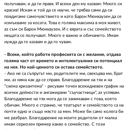
получавам, и да ги правя. И всеки ден му казвам: Много си
красив! Искам и той да се научи, че трябва сами да си
повдигаме самочувствието и като Барон Мюнхаузен да се
измъкваме за косата. Това е голяма максима в моя живот,
аз съм си Барон Мюнхаузен. И с вярата и със семейството
нещата се получават. Много е важно и обичането. Имам
нужда да го казвам и да го чувам.
- Всеки, който работи професията си с желание, отдава
голяма част от времето и интелектуалния си потенциал
на нея. Но най-ценното си остава семейството.
- Ако не са съпругът ми, родителите ми, свекърва ми, брат
ми, аз няма как да се справя. Благодарение на тях и на
"схема хризантема" - рисувам точен всекидневен график на
всички дейности и ангажирани "съучастници", аз успявам.
Благодарение на тях мога да се занимавам с това, което
обичам. Много е странно, че театърът и семейството са на
почти едно и също място за мен. Може би само колега би
ме разбрал. Благодарение на моите родители от малка
имам сериозен пример какво е семейство. С този