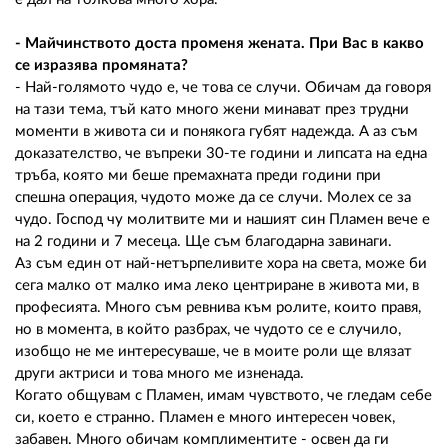
- Майчинството доста променя жената. При Вас в какво
се изразява промяната?
- Най-голямото чудо е, че това се случи. Обичам да говоря
на тази тема, тъй като много жени минават през трудни
моменти в живота си и понякога губят надежда. А аз съм
доказателство, че въпреки 30-те години и липсата на една
тръба, която ми беше премахната преди години при
спешна операция, чудото може да се случи. Молех се за
чудо. Господ чу молитвите ми и нашият син Пламен вече е
на 2 години и 7 месеца. Ще съм благодарна завинаги.
Аз съм един от най-нетърпеливите хора на света, може би
сега малко от малко има леко центриране в живота ми, в
професията. Много съм ревнива към ролите, които правя,
но в момента, в който разбрах, че чудото се е случило,
изобщо не ме интересуваше, че в моите роли ще влязат
други актриси и това много ме изненада.
Когато общувам с Пламен, имам чувството, че гледам себе
си, което е странно. Пламен е много интересен човек,
забавен. Много обичам комплиментите - освен да ги