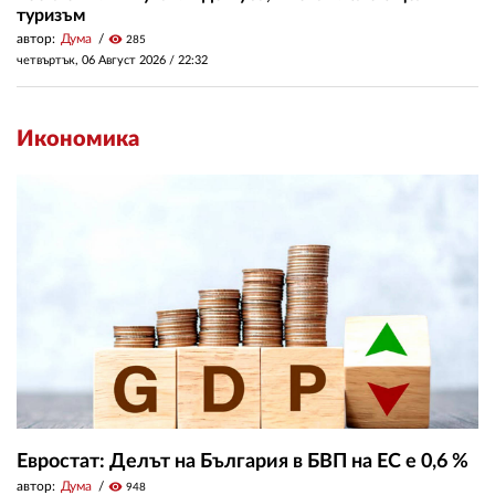
туризъм
автор:
Дума
visibility
285
четвъртък, 06 Август 2026 /
22:32
Икономика
Евростат: Делът на България в БВП на ЕС е 0,6 %
автор:
Дума
visibility
948