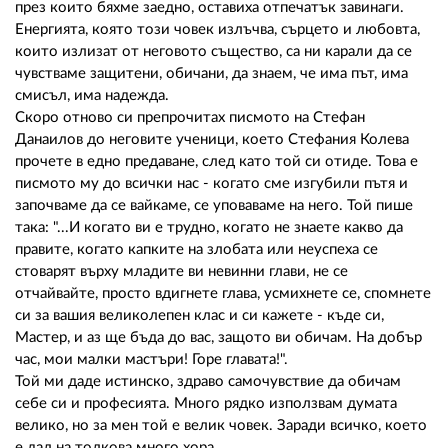
през които бяхме заедно, оставиха отпечатък завинаги.
Енергията, която този човек излъчва, сърцето и любовта,
които излизат от неговото същество, са ни карали да се
чувстваме защитени, обичани, да знаем, че има път, има
смисъл, има надежда.
Скоро отново си препрочитах писмото на Стефан
Данаилов до неговите ученици, което Стефания Колева
прочете в едно предаване, след като той си отиде. Това е
писмото му до всички нас - когато сме изгубили пътя и
започваме да се вайкаме, се уповаваме на него. Той пише
така: "...И когато ви е трудно, когато не знаете какво да
правите, когато капките на злобата или неуспеха се
стоварят върху младите ви невинни глави, не се
отчайвайте, просто вдигнете глава, усмихнете се, спомнете
си за вашия великолепен клас и си кажете - къде си,
Мастер, и аз ще бъда до вас, защото ви обичам. На добър
час, мои малки мастъри! Горе главата!".
Той ми даде истинско, здраво самочувствие да обичам
себе си и професията. Много рядко използвам думата
велико, но за мен той е велик човек. Заради всичко, което
е дал на толкова много хора.