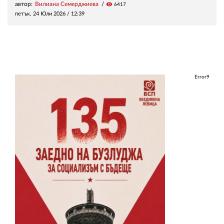
автор:
Вилиана Семерджиева
visibility
6417
петък, 24 Юли 2026 /
12:39
Error9