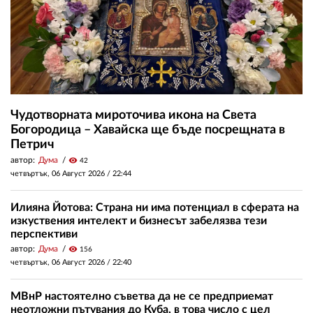
Чудотворната мироточива икона на Света
Богородица – Хавайска ще бъде посрещната в
Петрич
автор:
Дума
visibility
42
четвъртък, 06 Август 2026 /
22:44
Илияна Йотова: Страна ни има потенциал в сферата на
изкуствения интелект и бизнесът забелязва тези
перспективи
автор:
Дума
visibility
156
четвъртък, 06 Август 2026 /
22:40
МВнР настоятелно съветва да не се предприемат
неотложни пътувания до Куба, в това число с цел