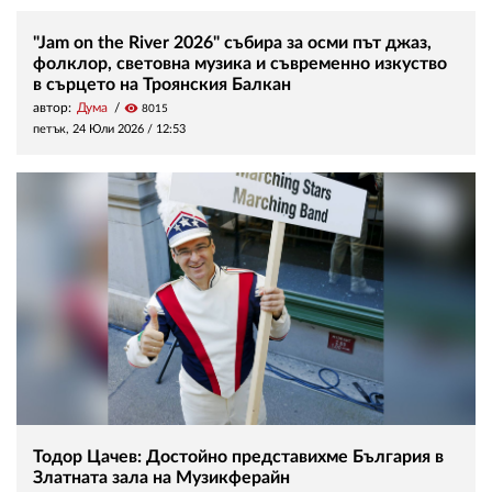
"Jam on the River 2026" събира за осми път джаз,
фолклор, световна музика и съвременно изкуство
в сърцето на Троянския Балкан
автор:
Дума
visibility
8015
петък, 24 Юли 2026 /
12:53
Тодор Цачев: Достойно представихме България в
Златната зала на Музикферайн