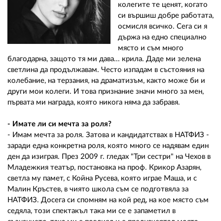
колегите те ценят, когато
си вършиш добре работата,
осмисля всичко. Сега си я
държа на едно специално
място и съм много
благодарна, защото тя ми дава... крила. Даде ми зелена
светлина да продължавам. Често изпадам в състояния на
колебание, на терзания, на драматизъм, както може би и
други мои колеги. И това признание значи много за мен,
първата ми награда, която никога няма да забравя.
- Имате ли си мечта за роля?
- Имам мечта за роля. Затова и кандидатствах в НАТФИЗ -
заради една конкретна роля, която много се надявам един
ден да изиграя. През 2009 г. гледах "Три сестри" на Чехов в
Младежкия театър, постановка на проф. Крикор Азарян,
светла му памет, с Койна Русева, която играе Маша, и с
Малин Кръстев, в чиято школа съм се подготвяла за
НАТФИЗ. Досега си спомням на кой ред, на кое място съм
седяла, този спектакъл така ми се е запаметил в