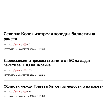
Северна Корея изстреля поредна балистична
ракета
автор:
Дума
visibility
901
четвъртък, 06 Август 2026 /
15:23
Еврокомисията призова страните от ЕС да дадат
ракети за ПВО на Украйна
автор:
Дума
visibility
935
четвъртък, 06 Август 2026 /
15:21
Сблъсък между Тръмп и Хегсет за недостига на ракети
автор:
Дума
visibility
975
четвъртък, 06 Август 2026 /
15:03