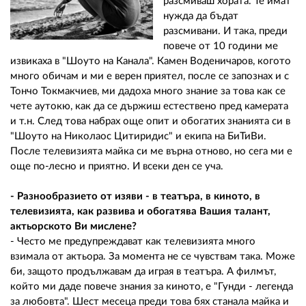
разсмиваш хората. Те имат
нужда да бъдат
разсмивани. И така, преди
повече от 10 години ме
извикаха в "Шоуто на Канала". Камен Воденичаров, когото
много обичам и ми е верен приятел, после се запознах и с
Тончо Токмакчиев, ми дадоха много знание за това как се
чете аутокю, как да се държиш естествено пред камерата
и т.н. След това набрах още опит и обогатих знанията си в
"Шоуто на Николаос Цитиридис" и екипа на БиТиВи.
После телевизията майка си ме върна отново, но сега ми е
още по-лесно и приятно. И всеки ден се уча.
- Разнообразието от изяви - в театъра, в киното, в
телевизията, как развива и обогатява Вашия талант,
актьорското Ви мислене?
- Често ме предупреждават как телевизията много
взимала от актьора. За момента не се чувствам така. Може
би, защото продължавам да играя в театъра. А филмът,
който ми даде повече знания за киното, е "Гунди - легенда
за любовта". Шест месеца преди това бях станала майка и