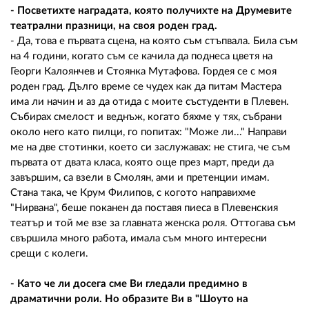
- Посветихте наградата, която получихте на Друмевите
театрални празници, на своя роден град.
- Да, това е първата сцена, на която съм стъпвала. Била съм
на 4 години, когато съм се качила да поднеса цветя на
Георги Калоянчев и Стоянка Мутафова. Гордея се с моя
роден град. Дълго време се чудех как да питам Мастера
има ли начин и аз да отида с моите състуденти в Плевен.
Събирах смелост и веднъж, когато бяхме у тях, събрани
около него като пилци, го попитах: "Може ли..." Направи
ме на две стотинки, което си заслужавах: не стига, че съм
първата от двата класа, която още през март, преди да
завършим, са взели в Смолян, ами и претенции имам.
Стана така, че Крум Филипов, с когото направихме
"Нирвана", беше поканен да поставя пиеса в Плевенския
театър и той ме взе за главната женска роля. Оттогава съм
свършила много работа, имала съм много интересни
срещи с колеги.
- Като че ли досега сме Ви гледали предимно в
драматични роли. Но образите Ви в "Шоуто на