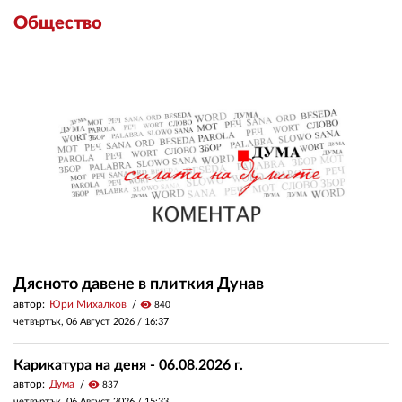
Общество
Дясното давене в плиткия Дунав
автор:
Юри Михалков
visibility
840
четвъртък, 06 Август 2026 /
16:37
Карикатура на деня - 06.08.2026 г.
автор:
Дума
visibility
837
четвъртък, 06 Август 2026 /
15:33