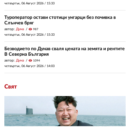
четвъртък, 06 Август 2026 /
15:33
Туроператор остави стотици унгарци без почивка в
Слънчев бряг
автор:
Дума
visibility
987
четвъртък, 06 Август 2026 /
15:33
Безводието по Дунав сваля цената на земята и рентите
В Северна България
автор:
Дума
visibility
1094
четвъртък, 06 Август 2026 /
14:03
Свят