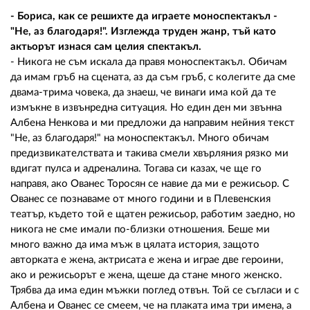
- Бориса, как се решихте да играете моноспектакъл -
"Не, аз благодаря!". Изглежда труден жанр, тъй като
актьорът изнася сам целия спектакъл.
- Никога не съм искала да правя моноспектакъл. Обичам
да имам гръб на сцената, аз да съм гръб, с колегите да сме
двама-трима човека, да знаеш, че винаги има кой да те
измъкне в извънредна ситуация. Но един ден ми звънна
Албена Ненкова и ми предложи да направим нейния текст
"Не, аз благодаря!" на моноспектакъл. Много обичам
предизвикателствата и такива смели хвърляния рязко ми
вдигат пулса и адреналина. Тогава си казах, че ще го
направя, ако Ованес Торосян се навие да ми е режисьор. С
Ованес се познаваме от много години и в Плевенския
театър, където той е щатен режисьор, работим заедно, но
никога не сме имали по-близки отношения. Беше ми
много важно да има мъж в цялата история, защото
авторката е жена, актрисата е жена и играе две героини,
ако и режисьорът е жена, щеше да стане много женско.
Трябва да има един мъжки поглед отвън. Той се съгласи и с
Албена и Ованес се смеем, че на плаката има три имена, а