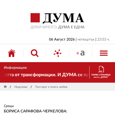
НАЧАЛО
БЪЛГАРИЯ
ИКОНОМИКА
ИЗБОРИ
06 Август 2026
четвъртък
23:53 ч.
СВЯТ
ОБЩЕСТВО
Информация:
КУЛТУРА
а от трансформации. И ДУМА се променя и става еле
ПЪРВА СТРАНИЦА
на в-к „ДУМА“
ЖИВОТ
Неделник
Театърът е моята любов
СПОРТ
ПРИЛОЖЕНИЯ
Срещи
ДРУГИ
БОРИСА САРАФОВА-ЧЕРКЕЛОВА: