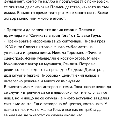
фундамент, който те изляха и продължават с примера си,
се опитвам да осигуря на Пламен детство, каквото аз съм
имала. В същото време театърът ми е много скъп. Всеки
актьор малко или много е егоист.
- Предстои да започнете новия сезон в Плевен с
премиера на "Случката в град Гога" от Славко Грум.
- Премиерата е насрочена за 26 септември. Писана през
1930 г., за Словения това е много емблематична,
уважавана и ценена пиеса. Никола Тороманов-Фичо е
сценограф, Ясмин Манделли е костюмограф, Милен
Кукошаров е автор на музиката, Стилиян Петров е
режисьор, преводът е на проф. д-р Людмил Димитров,
драматург е Гергана Пирозова - целият екип направи
интересно решение и много се вълнуваме.
В пиесата има много интересни теми. Това чакане нещо да
се случи - втренчил си се в нещо, скучно ти е, случват се
неща, но и нищо не се случва - е много актуално за целия
свят в момента. Едно затворено общество, което чака. У
всеки от нас има по малко Гога, и все пак не трябва да
забравяме, че животът се случва около нас.