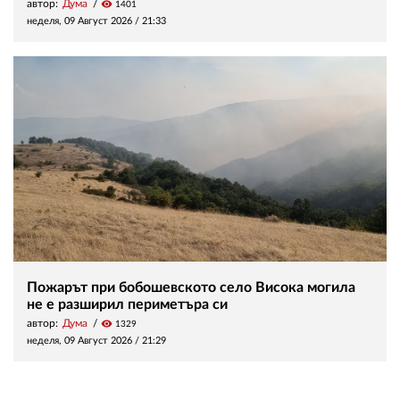
автор:
Дума
visibility
1401
неделя, 09 Август 2026 /
21:33
Пожарът при бобошевското село Висока могила
не е разширил периметъра си
автор:
Дума
visibility
1329
неделя, 09 Август 2026 /
21:29