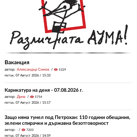
Ваканция
автор:
Александър Симов
visibility
5329
петък, 07 Август 2026 /
15:33
Карикатура на деня - 07.08.2026 г.
автор:
Дума
visibility
5754
петък, 07 Август 2026 /
15:17
Защо няма тунел под Петрохан: 110 години обещания,
зелени спирачки и държавна безотговорност
автор:
visibility
7203
петък, 07 Август 2026 /
14:59