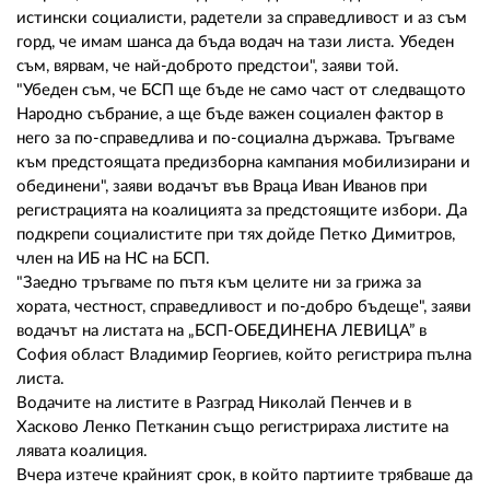
истински социалисти, радетели за справедливост и аз съм
горд, че имам шанса да бъда водач на тази листа. Убеден
съм, вярвам, че най-доброто предстои", заяви той.
"Убеден съм, че БСП ще бъде не само част от следващото
Народно събрание, а ще бъде важен социален фактор в
него за по-справедлива и по-социална държава. Тръгваме
към предстоящата предизборна кампания мобилизирани и
обединени", заяви водачът във Враца Иван Иванов при
регистрацията на коалицията за предстоящите избори. Да
подкрепи социалистите при тях дойде Петко Димитров,
член на ИБ на НС на БСП.
"Заедно тръгваме по пътя към целите ни за грижа за
хората, честност, справедливост и по-добро бъдеще", заяви
водачът на листата на „БСП-ОБЕДИНЕНА ЛЕВИЦА” в
София област Владимир Георгиев, който регистрира пълна
листа.
Водачите на листите в Разград Николай Пенчев и в
Хасково Ленко Петканин също регистрираха листите на
лявата коалиция.
Вчера изтече крайният срок, в който партиите трябваше да