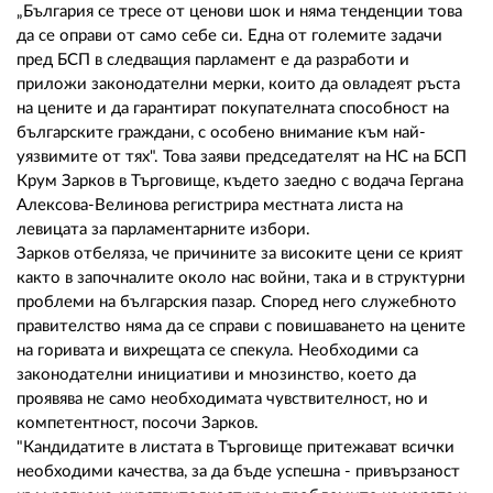
02 975 20 35
„България се тресе от ценови шок и няма тенденции това
да се оправи от само себе си. Една от големите задачи
пред БСП в следващия парламент е да разработи и
приложи законодателни мерки, които да овладеят ръста
на цените и да гарантират покупателната способност на
българските граждани, с особено внимание към най-
уязвимите от тях". Това заяви председателят на НС на БСП
Крум Зарков в Търговище, където заедно с водача Гергана
Алексова-Велинова регистрира местната листа на
левицата за парламентарните избори.
Зарков отбеляза, че причините за високите цени се крият
както в започналите около нас войни, така и в структурни
проблеми на българския пазар. Според него служебното
правителство няма да се справи с повишаването на цените
на горивата и вихрещата се спекула. Необходими са
законодателни инициативи и мнозинство, което да
проявява не само необходимата чувствителност, но и
компетентност, посочи Зарков.
"Кандидатите в листата в Търговище притежават всички
необходими качества, за да бъде успешна - привързаност