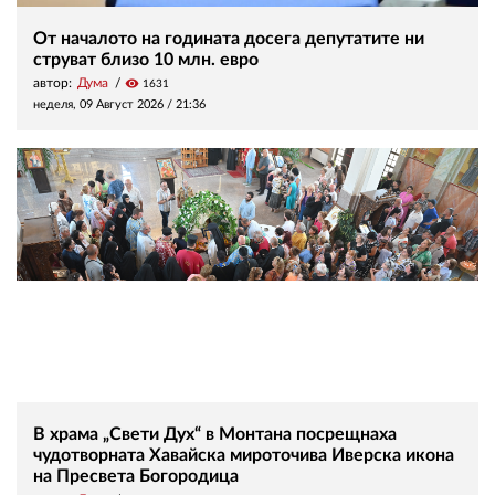
От началото на годината досега депутатите ни
струват близо 10 млн. евро
автор:
Дума
visibility
1631
неделя, 09 Август 2026 /
21:36
В храма „Свети Дух“ в Монтана посрещнаха
чудотворната Хавайска мироточива Иверска икона
на Пресвета Богородица