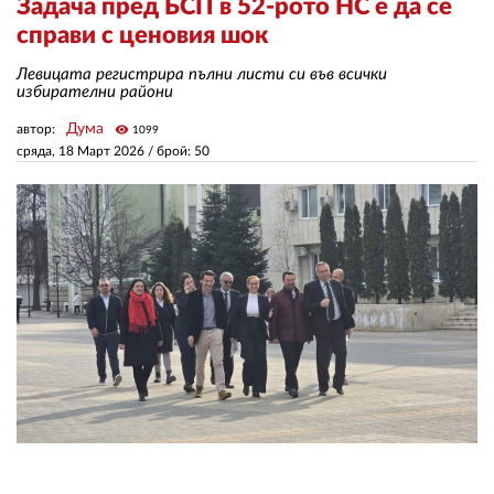
Задача пред БСП в 52-рото НС е да се
справи с ценовия шок
ЗА НАС
Левицата регистрира пълни листи си във всички
избирателни райони
АВТОРИ
Дума
автор:
visibility
1099
РЕДАКЦИЯ
сряда, 18 Март 2026
/ брой: 50
КОНТАКТИ
РЕКЛАМА
АБОНАМЕНТ
УСЛОВИЯ ЗА ПОЛЗВАНЕ
ПОЛИТИКА ЗА БИСКВИТКИТЕ
ПОЛИТИКАТА ЗА
ПОВЕРИТЕЛНОСТ