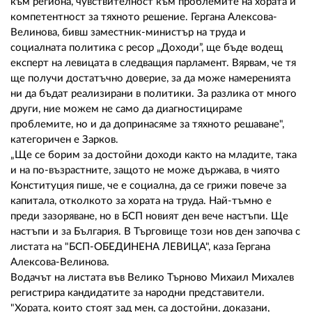
към региона, чувствителност към проблемите на хората и
компетентност за тяхното решение. Гергана Алексова-
Велинова, бивш заместник-министър на труда и
социалната политика с ресор „Доходи”, ще бъде водещ
експерт на левицата в следващия парламент. Вярвам, че тя
ще получи достатъчно доверие, за да може намеренията
ни да бъдат реализирани в политики. За разлика от много
други, ние можем не само да диагностицираме
проблемите, но и да допринасяме за тяхното решаване",
категоричен е Зарков.
„Ще се борим за достойни доходи както на младите, така
и на по-възрастните, защото не може държава, в чиято
Конституция пише, че е социална, да се грижи повече за
капитала, отколкото за хората на труда. Най-тъмно е
преди зазоряване, но в БСП новият ден вече настъпи. Ще
настъпи и за България. В Търговище този нов ден започва с
листата на "БСП-ОБЕДИНЕНА ЛЕВИЦА", каза Гергана
Алексова-Велинова.
Водачът на листата във Велико Търново Михаил Михалев
регистрира кандидатите за народни представители.
"Хората, които стоят зад мен, са достойни, доказани,