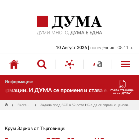
НАЧАЛО
БЪЛГАРИЯ
ИКОНОМИКА
ИЗБОРИ
10 Август 2026
понеделник
08:11 ч.
СВЯТ
ОБЩЕСТВО
Информация:
КУЛТУРА
мации. И ДУМА се променя и става електронно издани
ПЪРВА СТРАНИЦА
на в-к „ДУМА“
ЖИВОТ
България
Задача пред БСП в 52-рото НС е да се справи с ценовия шок
СПОРТ
ПРИЛОЖЕНИЯ
Крум Зарков от Търговище:
ДРУГИ