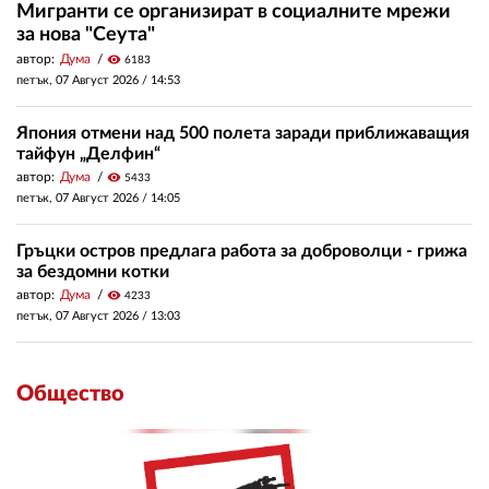
Мигранти се организират в социалните мрежи
за нова "Сеута"
автор:
Дума
visibility
6183
петък, 07 Август 2026 /
14:53
Япония отмени над 500 полета заради приближаващия
тайфун „Делфин“
автор:
Дума
visibility
5433
петък, 07 Август 2026 /
14:05
Гръцки остров предлага работа за доброволци - грижа
за бездомни котки
автор:
Дума
visibility
4233
петък, 07 Август 2026 /
13:03
Общество