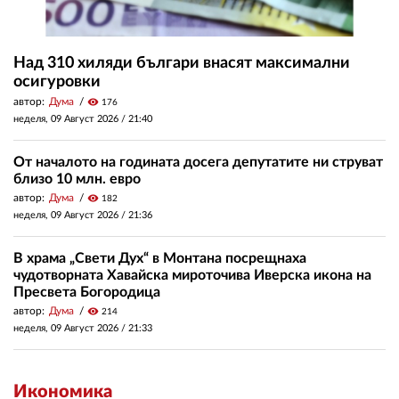
Над 310 хиляди българи внасят максимални
осигуровки
автор:
Дума
visibility
176
неделя, 09 Август 2026 /
21:40
От началото на годината досега депутатите ни струват
близо 10 млн. евро
автор:
Дума
visibility
182
неделя, 09 Август 2026 /
21:36
В храма „Свети Дух“ в Монтана посрещнаха
чудотворната Хавайска мироточива Иверска икона на
Пресвета Богородица
автор:
Дума
visibility
214
неделя, 09 Август 2026 /
21:33
Икономика