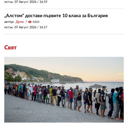
петък, 07 Август 2026 /
16:19
„Алстом“ достави първите 10 влака за България
автор:
Дума
visibility
4203
петък, 07 Август 2026 /
16:17
Свят