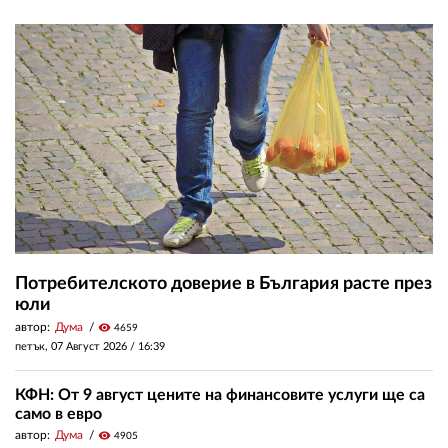
Потребителското доверие в България расте през
юли
автор:
Дума
visibility
4659
петък, 07 Август 2026 /
16:39
КФН: От 9 август цените на финансовите услуги ще са
само в евро
автор:
Дума
visibility
4905