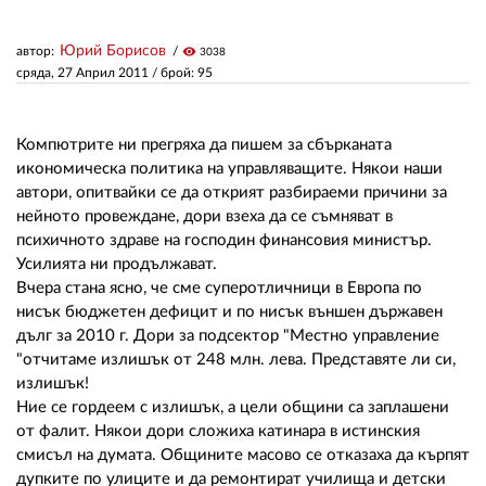
Юрий Борисов
автор:
visibility
3038
ЗА НАС
сряда, 27 Април 2011
/ брой: 95
АВТОРИ
РЕДАКЦИЯ
Компютрите ни прегряха да пишем за сбърканата
икономическа политика на управляващите. Някои наши
КОНТАКТИ
автори, опитвайки се да открият разбираеми причини за
нейното провеждане, дори взеха да се съмняват в
РЕКЛАМА
психичното здраве на господин финансовия министър.
Усилията ни продължават.
АБОНАМЕНТ
Вчера стана ясно, че сме суперотличници в Европа по
нисък бюджетен дефицит и по нисък външен държавен
УСЛОВИЯ ЗА ПОЛЗВАНЕ
дълг за 2010 г. Дори за подсектор "Местно управление
"отчитаме излишък от 248 млн. лева. Представяте ли си,
ПОЛИТИКА ЗА БИСКВИТКИТЕ
излишък!
ПОЛИТИКАТА ЗА
Ние се гордеем с излишък, а цели общини са заплашени
ПОВЕРИТЕЛНОСТ
от фалит. Някои дори сложиха катинара в истинския
смисъл на думата. Общините масово се отказаха да кърпят
дупките по улиците и да ремонтират училища и детски