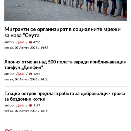
Мигранти се организират в социалните мрежи
за нова "Сеута"
автор:
Дума
visibility
4706
петък, 07 Август 2026 /
14:53
Япония отмени над 500 полета заради приближаващия
тайфун „Делфин“
автор:
Дума
visibility
4266
петък, 07 Август 2026 /
14:05
Гръцки остров предлага работа за доброволци - грижа
за бездомни котки
автор:
Дума
visibility
3187
петък, 07 Август 2026 /
13:03