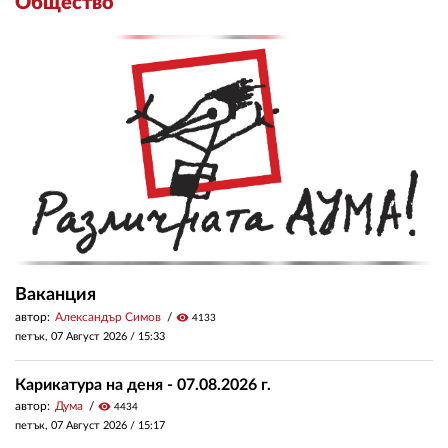
Общество
Ваканция
автор:
Александър Симов
visibility
4133
петък, 07 Август 2026 /
15:33
Карикатура на деня - 07.08.2026 г.
автор:
Дума
visibility
4434
петък, 07 Август 2026 /
15:17