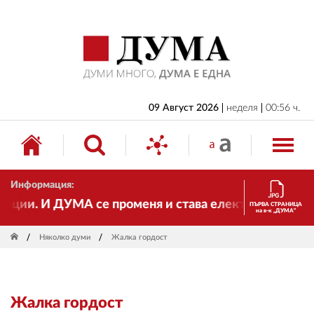
НАЧАЛО
БЪЛГАРИЯ
ИКОНОМИКА
ИЗБОРИ
09 Август 2026
неделя
00:56 ч.
СВЯТ
ОБЩЕСТВО
Информация:
КУЛТУРА
ии. И ДУМА се променя и става електронно издание,
ПЪРВА СТРАНИЦА
на в-к „ДУМА“
ЖИВОТ
Няколко думи
Жалка гордост
СПОРТ
ПРИЛОЖЕНИЯ
Жалка гордост
ДРУГИ