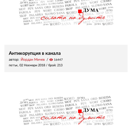
Антикорупция в канала
автор:
Йордан Мичев
visibility
16447
петък, 02 Ноември 2018
/ брой: 213