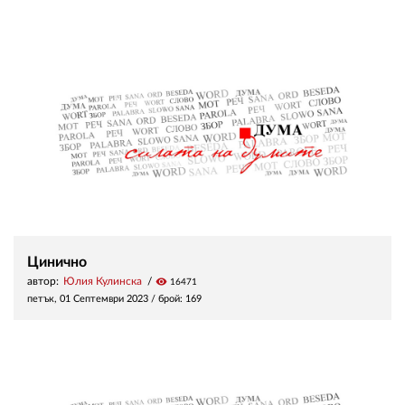
Цинично
автор:
Юлия Кулинска
visibility
16471
петък, 01 Септември 2023
/ брой: 169