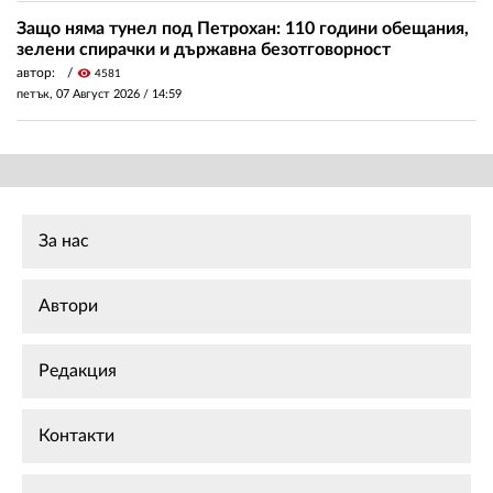
Защо няма тунел под Петрохан: 110 години обещания,
зелени спирачки и държавна безотговорност
автор:
visibility
4581
петък, 07 Август 2026 /
14:59
За нас
Автори
Редакция
Контакти