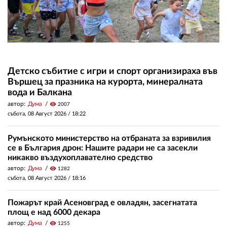
Детско събитие с игри и спорт организираха във
Вършец за празника на курорта, минералната
вода и Балкана
автор:
Дума
visibility
2007
събота, 08 Август 2026 /
18:22
Румънското министерство на отбраната за взривилия
се в България дрон: Нашите радари не са засекли
никакво въздухоплавателно средство
автор:
Дума
visibility
1282
събота, 08 Август 2026 /
18:16
Пожарът край Асеновград е овладян, засегнатата
площ е над 6000 декара
автор:
Дума
visibility
1255