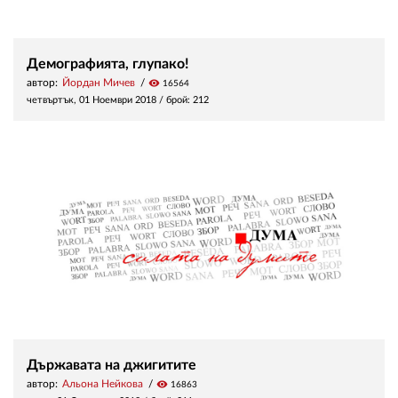
Демографията, глупако!
автор:
Йордан Мичев
visibility
16564
четвъртък, 01 Ноември 2018
/ брой: 212
Държавата на джигитите
автор:
Альона Нейкова
visibility
16863