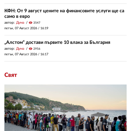
КФН: От 9 август цените на финансовите услуги ще са
само в евро
автор:
Дума
visibility
3547
петък, 07 Август 2026 /
16:19
„Алстом“ достави първите 10 влака за България
автор:
Дума
visibility
2956
петък, 07 Август 2026 /
16:17
Свят