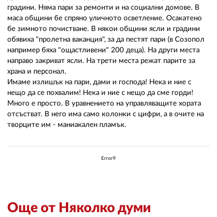
02 975 20 35
градини. Няма пари за ремонти и на социални домове. В
маса общини бе спряно уличното осветление. Осакатено
бе зимното почистване. В някои общини ясли и градини
обявиха "пролетна ваканция", за да пестят пари (в Созопол
например бяха "ощастливени" 200 деца). На други места
направо закриват ясли. На трети места режат парите за
храна и персонал.
Имаме излишък на пари, дами и господа! Нека и ние с
нещо да се похвалим! Нека и ние с нещо да сме горди!
Много е просто. В уравнението на управляващите хората
отсъстват. В него има само колонки с цифри, а в очите на
творците им - маниакален пламък.
Error9
Още от Няколко думи