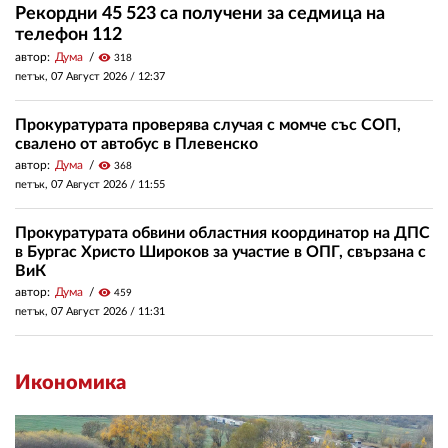
Рекордни 45 523 са получени за седмица на
телефон 112
автор:
Дума
visibility
318
петък, 07 Август 2026 /
12:37
Прокуратурата проверява случая с момче със СОП,
свалено от автобус в Плевенско
автор:
Дума
visibility
368
петък, 07 Август 2026 /
11:55
Прокуратурата обвини областния координатор на ДПС
в Бургас Христо Широков за участие в ОПГ, свързана с
ВиК
автор:
Дума
visibility
459
петък, 07 Август 2026 /
11:31
Икономика