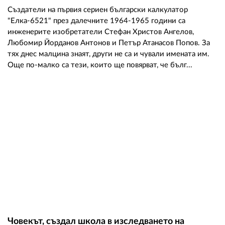
Създатели на първия сериен български калкулатор
"Елка-6521" през далечните 1964-1965 години са
инженерите изобретатели Стефан Христов Ангелов,
Любомир Йорданов Антонов и Петър Атанасов Попов. За
тях днес малцина знаят, други не са и чували имената им.
Още по-малко са тези, които ще повярват, че бълг...
Човекът, създал школа в изследването на