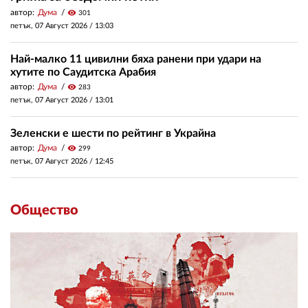
автор:
Дума
visibility
301
петък, 07 Август 2026 /
13:03
Най-малко 11 цивилни бяха ранени при удари на
хутите по Саудитска Арабия
автор:
Дума
visibility
283
петък, 07 Август 2026 /
13:01
Зеленски е шести по рейтинг в Украйна
автор:
Дума
visibility
299
петък, 07 Август 2026 /
12:45
Общество