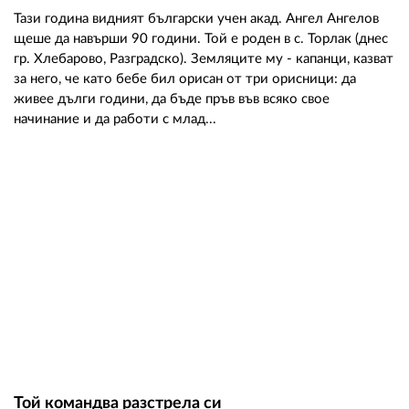
Тази година видният български учен акад. Ангел Ангелов
щеше да навърши 90 години. Той е роден в с. Торлак (днес
гр. Хлебарово, Разградско). Земляците му - капанци, казват
за него, че като бебе бил орисан от три орисници: да
живее дълги години, да бъде пръв във всяко свое
начинание и да работи с млад...
Той командва разстрела си