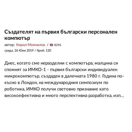
Създателят на първия български персонален
компютър
автор:
Кирил Момчилов
visibility
8296
сряда, 26 Юни 2019
/ брой: 120
Днес, когато сме неразделни с компютъра, малцина си
спомнят за ИМКО-1 - първия български индивидуален
микрокомпютър, създаден в далечната 1980 г. Година по-
късно в Лондон, на международния симпозиум по
роботика, ИМКО получи световно признание като
високоефективна и много перспективна разработка, изп...