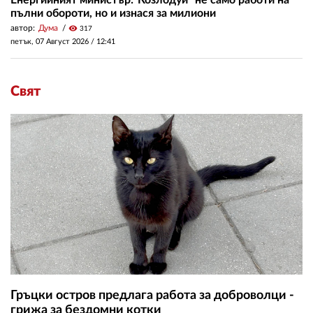
пълни обороти, но и изнася за милиони
автор:
Дума
visibility
317
петък, 07 Август 2026 /
12:41
Свят
Гръцки остров предлага работа за доброволци -
грижа за бездомни котки