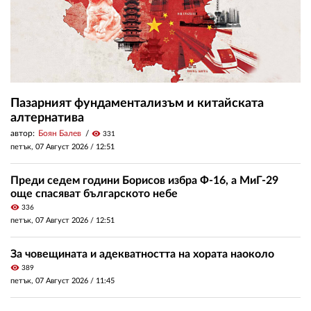
Пазарният фундаментализъм и китайската
алтернатива
автор:
Боян Балев
visibility
331
петък, 07 Август 2026 /
12:51
Преди седем години Борисов избра Ф-16, а МиГ-29
още спасяват българското небе
visibility
336
петък, 07 Август 2026 /
12:51
За човещината и адекватността на хората наоколо
visibility
389
петък, 07 Август 2026 /
11:45