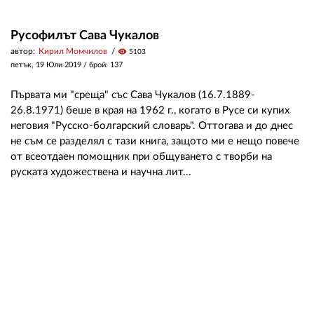
Русофилът Сава Чукалов
автор:
Кирил Момчилов
visibility
5103
петък, 19 Юли 2019
/ брой: 137
Първата ми "среща" със Сава Чукалов (16.7.1889-
26.8.1971) беше в края на 1962 г., когато в Русе си купих
неговия "Русско-болгарский словарь". Оттогава и до днес
не съм се разделял с тази книга, защото ми е нещо повече
от всеотдаен помощник при общуването с творби на
руската художествена и научна лит...