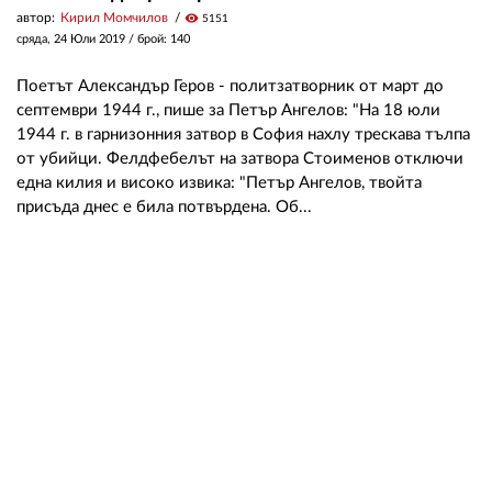
автор:
Кирил Момчилов
visibility
5151
сряда, 24 Юли 2019
/ брой: 140
Поетът Александър Геров - политзатворник от март до
септември 1944 г., пише за Петър Ангелов: "На 18 юли
1944 г. в гарнизонния затвор в София нахлу трескава тълпа
от убийци. Фелдфебелът на затвора Стоименов отключи
една килия и високо извика: "Петър Ангелов, твойта
присъда днес е била потвърдена. Об...