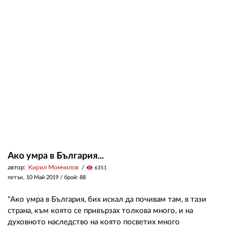
Ако умра в България...
автор:
Кирил Момчилов
visibility
6351
петък, 10 Май 2019
/ брой: 88
"Ако умра в България, бих искал да почивам там, в тази
страна, към която се привързах толкова много, и на
духовното наследство на която посветих много