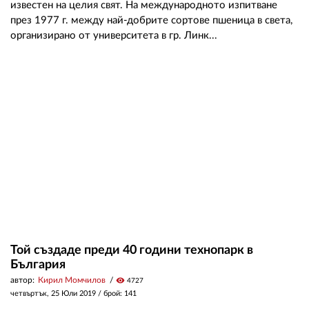
известен на целия свят. На международното изпитване
през 1977 г. между най-добрите сортове пшеница в света,
организирано от университета в гр. Линк...
Той създаде преди 40 години технопарк в
България
автор:
Кирил Момчилов
visibility
4727
четвъртък, 25 Юли 2019
/ брой: 141