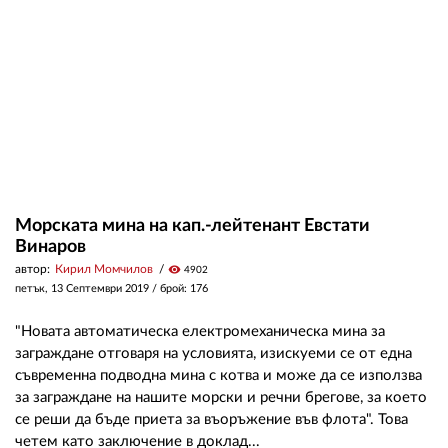
ЗА НАС
АВТОРИ
РЕДАКЦИЯ
КОНТАКТИ
РЕКЛАМА
Морската мина на кап.-лейтенант Евстати
Винаров
АБОНАМЕНТ
автор:
Кирил Момчилов
visibility
4902
петък, 13 Септември 2019
/ брой: 176
УСЛОВИЯ ЗА ПОЛЗВАНЕ
"Новата автоматическа електромеханическа мина за
ПОЛИТИКА ЗА БИСКВИТКИТЕ
заграждане отговаря на условията, изискуеми се от една
ПОЛИТИКАТА ЗА
съвременна подводна мина с котва и може да се използва
ПОВЕРИТЕЛНОСТ
за заграждане на нашите морски и речни брегове, за което
се реши да бъде приета за въоръжение във флота". Това
четем като заключение в доклад...