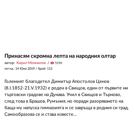
Принасям скромна лепта на народния олтар
автор:
Кирил Момчилов
visibility
5590
петък, 14 Юни 2019
/ брой: 112
Големият благодетел Димитър Апостолов Ценов
(8.I.1852-21.V.1932) е роден в Свищов, един от първите ни
търговски градове на Дунава. Учил в Свищов и Търново,
след това в Брашов, Румъния, но поради разоряването на
баща му напуска гимназията и се завръща в родния си град.
Самообразова се и става известе...