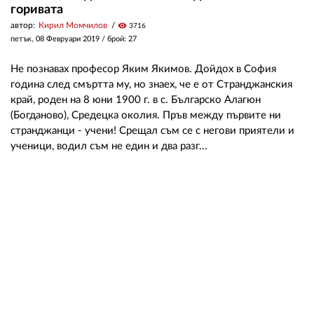
горивата
автор:
Кирил Момчилов
visibility
3716
петък, 08 Февруари 2019
/ брой: 27
Не познавах професор Яким Якимов. Дойдох в София
година след смъртта му, но знаех, че е от Странджанския
край, роден на 8 юни 1900 г. в с. Българско Алагюн
(Богданово), Средецка околия. Пръв между първите ни
странджанци - учени! Срещал съм се с негови приятели и
ученици, водил съм не един и два разг...