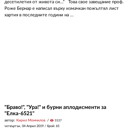
десетилетия от живота си..." Това свое завещание проф.
Роже Бернар е написал върху измачкан пожълтял лист
хартия в последните години на ...
"Браво!", "Ура!" и бурни аплодисменти за
"Елка-6521"
автор:
Кирил Момчилов
visibility
5537
четвъртък, 04 Април 2019
/ брой: 65