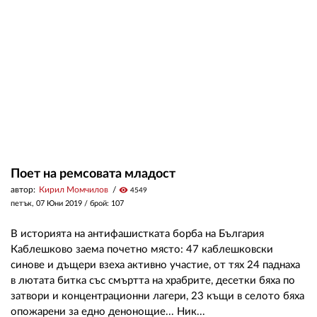
Поет на ремсовата младост
автор:
Кирил Момчилов
visibility
4549
петък, 07 Юни 2019
/ брой: 107
В историята на антифашистката борба на България
Каблешково заема почетно място: 47 каблешковски
синове и дъщери взеха активно участие, от тях 24 паднаха
в лютата битка със смъртта на храбрите, десетки бяха по
затвори и концентрационни лагери, 23 къщи в селото бяха
опожарени за едно денонощие... Ник...