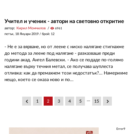
Учител и ученик - автори на световно откритие
автор:
Кирил Момчилов
visibility
6961
петък, 18 Януари 2019
/ брой: 12
- Не е за вярване, но от леене с ниско налягане стигнахме
до метода за леене под налягане - разказваше преди
години акад. Ангел Балевски. - Ако се подаде по-голямо
налягане върху течния метал, се получава шуплеста
отливка: как да премахнем този недостатък?... Намерихме
нещо, което се оказа ново и по...
...
keyboard_arrow_left
keyboard_arrow_right
1
2
3
4
5
15
Error9