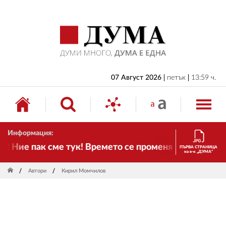
НАЧАЛО
БЪЛГАРИЯ
ИКОНОМИКА
ИЗБОРИ
07 Август 2026
петък
13:59 ч.
СВЯТ
ОБЩЕСТВО
Информация:
КУЛТУРА
Ние пак сме тук! Времето се променя и налага необ
ПЪРВА СТРАНИЦА
на в-к „ДУМА“
ЖИВОТ
Автори
Кирил Момчилов
СПОРТ
ПРИЛОЖЕНИЯ
ДРУГИ