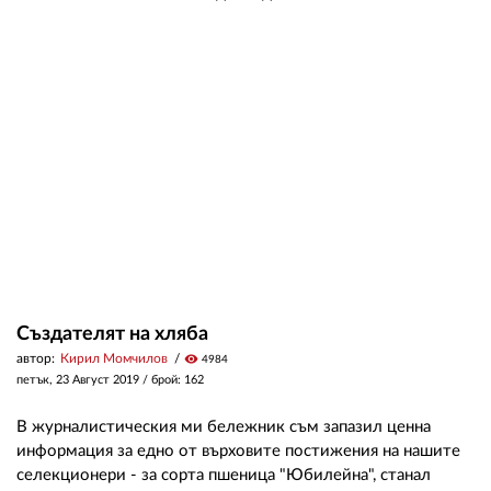
02 975 20 35
Създателят на хляба
автор:
Кирил Момчилов
visibility
4984
петък, 23 Август 2019
/ брой: 162
В журналистическия ми бележник съм запазил ценна
информация за едно от върховите постижения на нашите
селекционери - за сорта пшеница "Юбилейна", станал