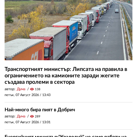
Транспортният министър: Липсата на правила в
ограничението на камионите заради жегите
създава пролеми в сектора
автор:
Дума
visibility
138
петък, 07 Август 2026 /
13:43
Най-много бира пият в Добрич
автор:
Дума
visibility
289
петък, 07 Август 2026 /
13:01
Енергийният министър:"Козлодуй" не само работи на